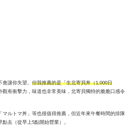
不會讓你失望。
但我推薦的是「生北寄貝丼（1,000日
外觀有衝擊力，味道也非常美味，北寄貝獨特的脆脆口感令
「マルトマ丼」等也很值得推薦，但近年來午餐時間的排隊
早點去（從早上5點開始營業）。