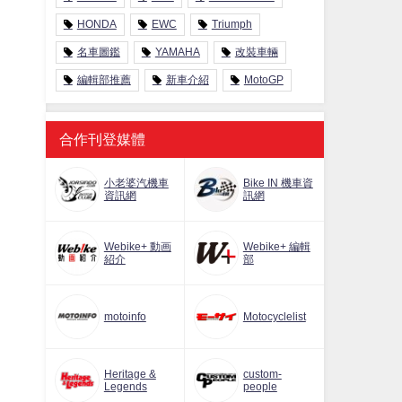
HONDA
EWC
Triumph
名車圖鑑
YAMAHA
改裝車輛
編輯部推薦
新車介紹
MotoGP
合作刊登媒體
小老婆汽機車
Bike IN 機車資
資訊網
訊網
Webike+ 動画
Webike+ 編輯
紹介
部
motoinfo
Motocyclelist
Heritage &
custom-
Legends
people