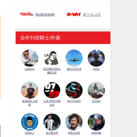
bestcarweb
オートバイ
合作刊登騎士/作家
LeeBerlin
安筌運轉 阿筌の
展的分享天地
G先生
機車日常
第四維度-火花
小魚-97MR究極
MOTODAILY
艾兒Elle
羅
山道
佐川健太郎
克里夫三
和歌山利宏
賀曾利隆