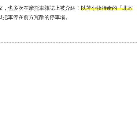
家，也多次在摩托車雜誌上被介紹！
以苫小牧特產的「北寄
以把車停在前方寬敞的停車場。