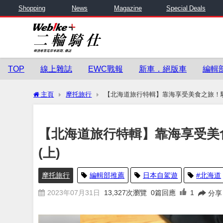
Shopping
News
Magazine
Special Deals
TOP
線上雜誌
EWC戰報
新車．絕版車
編輯
主頁
摩托旅行
【北海道旅行特輯】靠海享受美食之旅！騎
【北海道旅行特輯】靠海享受美
(上)
摩托旅行
編輯部推薦
日本自駕遊
#北海道
2023年07月31日
13,327
次瀏覽
0篇回應
1
分享