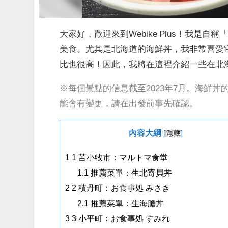
大家好，歡迎來到Webike Plus！我
美食。尤其是北海道的海鮮丼，我非常喜愛
比也很高！因此，我將在這裡介紹一些在北
※每個景點的信息截至2023年7月。海鮮
能會有變更，請在出發前事先確認。
內容大綱
[
隱藏
]
1
1 苫小牧市：マルトマ食堂
1.1
推薦菜單：生北寄貝丼
2
2 積丹町：お食事処 みさき
2.1
推薦菜單：生海膽丼
3
3 小平町：お食事処 すみれ