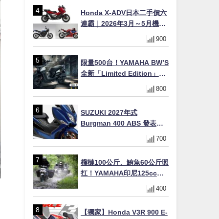
Honda X-ADV日本二手價六
連霸｜2026年3月～5月機車
轉售排行榜 CBR1000RR-R
900
FIREBLADE SP首度躋身前
十
限量500台！YAMAHA BW’S
全新「Limited Edition」都
市探索限定色 GOOPiMADE
800
聯名包同步登場
SUZUKI 2027年式
Burgman 400 ABS 發表！
8/18日本上市、支援E10汽油
700
售價98萬100日圓
榴槤100公斤、鮪魚60公斤照
扛！YAMAHA印尼125cc速
克達Gear Ultima 2740公里
400
耐操實測
【獨家】Honda V3R 900 E-