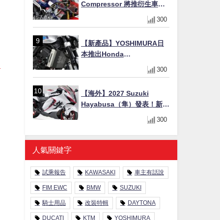
Compressor 將推衍生車
系？自然進氣 V3 同步測試
300
中，CG 預想曝光！
【新產品】YOSHIMURA日
本推出Honda
CB1000F/CB1000 HORNET
300
專用水箱護網，六角網紋設
計質感升級
【海外】2027 Suzuki
Hayabusa（隼）發表！新增
Special Edition 特仕版，全
300
新珍珠白塗裝與專屬配備登
場
人氣關鍵字
試乘報告
KAWASAKI
車主有話說
FIM EWC
BMW
SUZUKI
騎士用品
改裝特輯
DAYTONA
DUCATI
KTM
YOSHIMURA