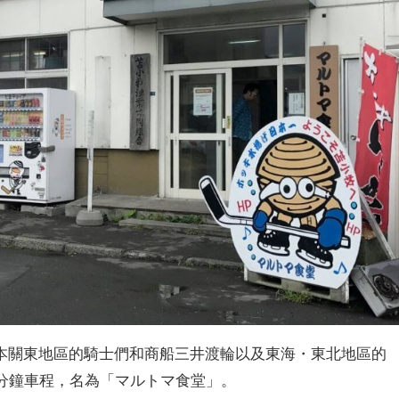
本關東地區的騎士們和商船三井渡輪以及東海・東北地區的
0分鐘車程，名為「マルトマ食堂」。