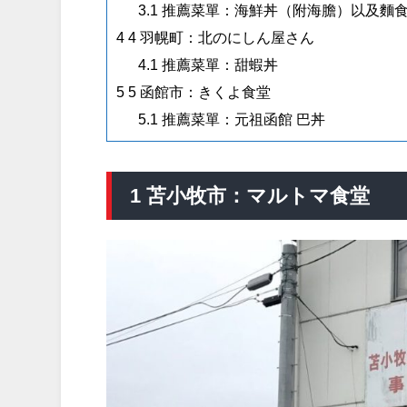
3.1
推薦菜單：海鮮丼（附海膽）以及麵
4
4 羽幌町：北のにしん屋さん
4.1
推薦菜單：甜蝦丼
5
5 函館市：きくよ食堂
5.1
推薦菜單：元祖函館 巴丼
1 苫小牧市：マルトマ食堂