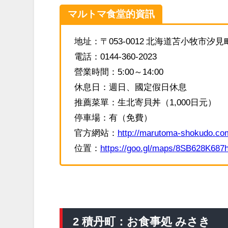
マルトマ食堂的資訊
地址：〒053-0012 北海道苫小牧市汐見
電話：0144-360-2023
營業時間：5:00～14:00
休息日：週日、國定假日休息
推薦菜單：生北寄貝丼（1,000日元）
停車場：有（免費）
官方網站：
http://marutoma-shokudo.co
位置：
https://goo.gl/maps/8SB628K687
2 積丹町：お食事処 みさき