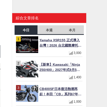
綜合文章排名
今日
本週
本月
Yamaha XSR155 正式導入
台灣！2026 台北國際摩托車
展亮相，70 週年紀念版
3,000
YZF-R 系列限量追加販售
【新車】Kawasaki「Ninja
250/400」2027年式9月5日
日本發售！新塗裝登場×價格
1,400
不變×輔助滑動式離合器
×LED頭燈標配
CB400SF日本復活熱潮再
起！本田「CB」系列67年傳
奇解密 與CBR差異一次搞懂
1,000