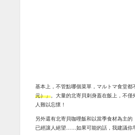
基本上，不管點哪個菜單，マルトマ食堂都
元）」
。大量的北寄貝刺身蓋在飯上，不僅
人難以忘懷！
另外還有北寄貝咖哩飯和以當季食材為主的
已經讓人絕望……如果可能的話，我建議你