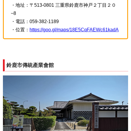
・地址：〒513-0801 三重県鈴鹿市神戸２丁目２０
−8
・電話：059-382-1189
・位置：
https://goo.gl/maps/18E5CqFAEWc61kadA
鈴鹿市傳統產業會館