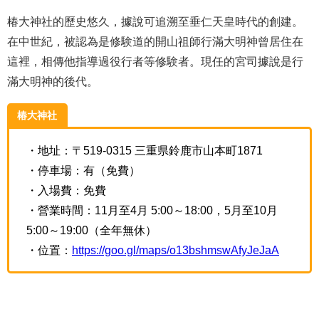
椿大神社的歷史悠久，據說可追溯至垂仁天皇時代的創建。
在中世紀，被認為是修験道的開山祖師行滿大明神曾居住在
這裡，相傳他指導過役行者等修験者。現任的宮司據說是行
滿大明神的後代。
椿大神社
・地址：〒519-0315 三重県鈴鹿市山本町1871
・停車場：有（免費）
・入場費：免費
・營業時間：11月至4月 5:00～18:00，5月至10月
5:00～19:00（全年無休）
・位置：
https://goo.gl/maps/o13bshmswAfyJeJaA