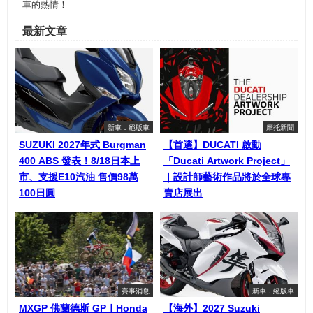
車的熱情！
最新文章
新車．絕版車
摩托新聞
SUZUKI 2027年式 Burgman
【首選】DUCATI 啟動
400 ABS 發表！8/18日本上
「Ducati Artwork Project」
市、支援E10汽油 售價98萬
｜設計師藝術作品將於全球專
100日圓
賣店展出
賽事消息
新車．絕版車
MXGP 佛蘭德斯 GP｜Honda
【海外】2027 Suzuki