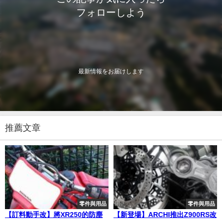
フォローしよう
最新情報をお届けします
推薦文章
零件與用品
零件與用品
【訂料動手改】將XR250的防塵
【新登場】ARCHI推出Z900RS改