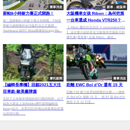
賽事消息
新車．絕版車
斯帕8小時耐力賽正式開跑！
大阪機車女孩 Ribon：為何把第
一台車選成 Honda VTR250？真
第二屆斯帕8小時耐力賽火熱開戰，FIM世
界耐力錦標賽的史詩級對決正式展開。
實騎乘與入門選車心法
【 Ribon 醬的自言自語 ✕ stonemaker003
Yoshimura SERT Motul車隊的Gregg Bla...
】 這次要介紹的是在大阪發布兜風影片的
摩托車(電單車) 女孩 Ribon。她在...
摩托新聞
賽事消息
【編輯長專欄】回顧2021五大注
距離 EWC Bol d’Or 還有 15 天
目車款-歐美廠牌篇
距離 FIM 耐力世界錦標賽的決賽——傳奇
的 Bol d’Or 僅剩 15 天。 第 87 屆 Bol d’Or
又到了公布每年慣例的排行榜的時間，以下
將於 9 月 12 日至 ...
就為大家送上由Webike摩托新聞編輯長
Kenny佐川，針對2021年推出的新車款所選
出的排行榜。 ...