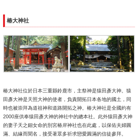
椿大神社
椿大神社位於日本三重縣鈴鹿市，主祭神是猿田彥大神。猿
田彥大神是天照大神的使者，負責開拓日本各地的國土，同
時也被崇拜為道祖神和道路開拓之神。椿大神社是全國約有
2000座供奉猿田彥大神的神社中的總本社。此外猿田彥大神
的妻子天之鈿女命的別宮椿岸神社也在此處，
以保佑夫婦圓
滿、結緣而聞名，接受著眾多祈求戀愛圓滿的信徒參拜。