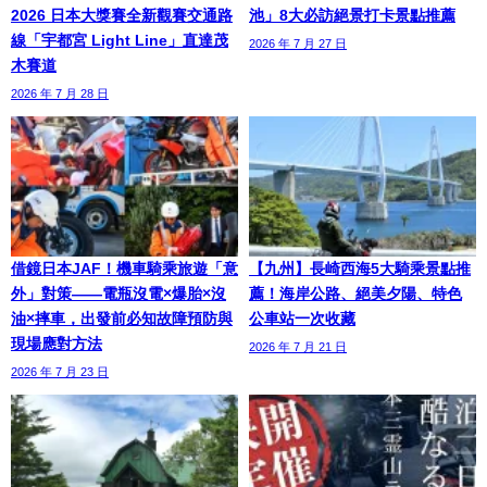
2026 日本大獎賽全新觀賽交通路
池」8大必訪絕景打卡景點推薦
線「宇都宮 Light Line」直達茂
2026 年 7 月 27 日
木賽道
2026 年 7 月 28 日
借鏡日本JAF！機車騎乘旅遊「意
【九州】長崎西海5大騎乘景點推
外」對策——電瓶沒電×爆胎×沒
薦！海岸公路、絕美夕陽、特色
油×摔車，出發前必知故障預防與
公車站一次收藏
現場應對方法
2026 年 7 月 21 日
2026 年 7 月 23 日