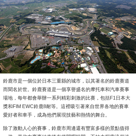
鈴鹿市是一個位於日本三重縣的城市，以其著名的鈴鹿賽道
而聞名於世。鈴鹿賽道是一個享譽盛名的摩托車和汽車賽事
場地，每年都會舉辦一系列精彩刺激的比賽，包括F1日本大
獎和FIM EWC鈴鹿8耐等。這裡吸引著來自世界各地的賽車
愛好者和車手，成為他們展現技藝和熱情的舞台。
除了激動人心的賽事，鈴鹿市周邊還有豐富多樣的景點值得