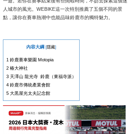
一遊。若你在賽事結束後有些閒暇時間，不妨去探索這個迷
人城市的風光。WEBIKE這一次特別推薦了五個不同的景
點，讓你在賽車熱潮中也能品味鈴鹿市的獨特魅力。
內容大綱
[
隱藏
]
1
鈴鹿賽車樂園 Motopia
2
椿大神社
3
天澤山 龍光寺 鈴鹿（東福寺派）
4
鈴鹿市傳統產業會館
5
大黒屋光太夫記念館