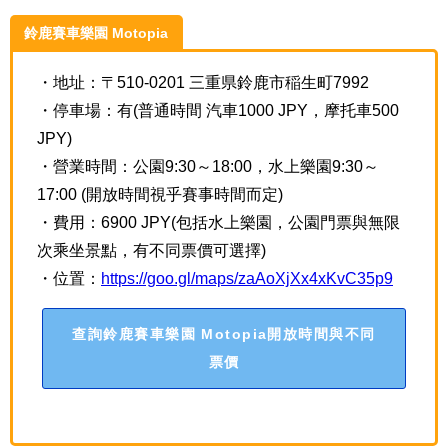
鈴鹿賽車樂園 Motopia
・地址：〒510-0201 三重県鈴鹿市稲生町7992
・停車場：有(普通時間 汽車1000 JPY，摩托車500
JPY)
・營業時間：公園9:30～18:00，水上樂園9:30～
17:00 (開放時間視乎賽事時間而定)
・費用：6900 JPY(包括水上樂園，公園門票與無限
次
乘坐景點，有不同票價可選擇)
・位置：
https://goo.gl/maps/zaAoXjXx4xKvC35p9
查詢鈴鹿賽車樂園 Motopia開放時間與不同
票價