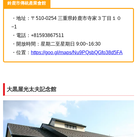
鈴鹿市傳統產業會館
・地址：〒510-0254 三重県鈴鹿市寺家３丁目１０
−1
・電話：+81593867511
・開放時間：星期二至星期日 9:00~16:30
・位置：
https://goo.gl/maps/Nu9PQsbQGfo38d5FA
大黒屋光太夫記念館