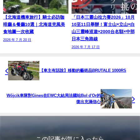
【北海道機車旅行】騎士必訪咖
「日本三靈山拉力賽2026」10月
啡廳＆餐廳10選｜北海道兜風美
10至11日舉辦！富士山×立山×白
食地圖一次收藏
山三靈峰巡遊×2000台名額×中部
日本三角路線
2026 年 7 月 20 日
2026 年 7 月 17 日
【車主有話說】移動的藝術品BRUTALE 1000RS
Wójcik車隊對Gines在EWC大結局法國站Bol d'Or的
復出充滿信心
この記事が気に入ったら