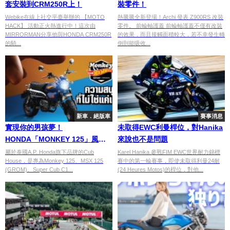
套安裝到CRM250R上！
裝零件！
Webike在線上社交平臺舉辦的 【MOTO
熱騰騰全新登場！Archi 發表 Z900RS 改裝
HACK】 活動正火熱進行中！這次由
零件。 前輪軸護蓋 前輪軸護蓋不僅有改裝
MIRRORMAN分享他與HONDA CRM250R
的效果，而且接觸面積較大，若不幸發生轉
的騎...
倒則能吸收...
新車．絕版車
賽事消息
實現你的男孩夢！
未取得EWC利曼桿位，對Hanika
HONDA「MONKEY 125」風火
來說也不是問題
輪限量版
屬於泰國A.P. Honda旗下品牌的Cub
Karel Hanika 參戰FIM EWC世界耐力錦標
House，是專為Monkey 125、MSX 125
賽中的第一輪賽事，即使未取得利曼24耐
(GROM)、Super Cub C1...
(24 Heures Motos)的桿位，對他...