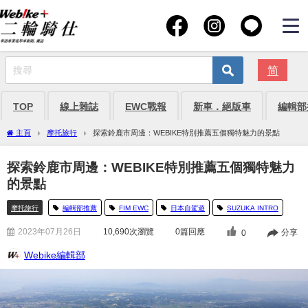
简
TOP
線上雜誌
EWC戰報
新車．絕版車
編輯部
主頁
摩托旅行
探索鈴鹿市周邊：WEBIKE特別推薦五個獨特魅力的景點
探索鈴鹿市周邊：WEBIKE特別推薦五個獨特魅力
的景點
摩托旅行
編輯部推薦
FIM EWC
日本自駕遊
SUZUKA INTRO
2023年07月26日
10,690
次瀏覽
0篇回應
分享
0
Webike編輯部