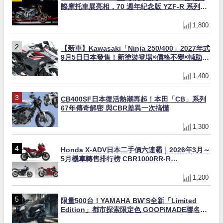
際摩托車展亮相，70 週年紀念版 YZF-R 系列限
量追加販售
1,800
【新車】Kawasaki「Ninja 250/400」2027年式
9月5日日本發售！新塗裝登場×價格不變×輔助滑
動式離合器×LED頭燈標配
1,400
CB400SF日本復活熱潮再起！本田「CB」系列
67年傳奇解密 與CBR差異一次搞懂
1,300
Honda X-ADV日本二手價六連霸｜2026年3月～
5月機車轉售排行榜 CBR1000RR-R
FIREBLADE SP首度躋身前十
1,200
限量500台！YAMAHA BW’S全新「Limited
Edition」都市探索限定色 GOOPiMADE聯名包
同步登場