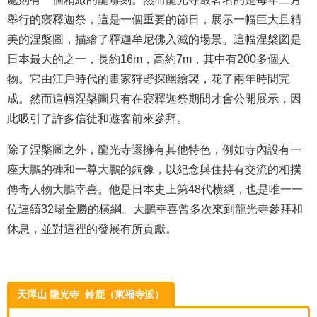
舉行的寢釋迦祭，這是一個重要的節日，展示一幅巨大且精
美的涅槃圖，描繪了釋迦牟尼佛入滅的場景。這幅涅槃図是
日本最大的之一，長約16m，高約7m，其中有200多個人
物。它由江戶時代的畫家狩野探幽繪製，花了兩年時間完
成。然而這幅涅槃圖只有在寢釋迦祭期間才會公開展示，因
此吸引了許多信徒和遊客前來參拜。
除了涅槃圖之外，龍光寺還擁有其他特色，例如寺內設有一
座大鵬的碑和一尊大鵬的銅像，以紀念與住持有交流的相撲
傳奇人物大鵬幸喜。他是日本史上第48代横綱，也是唯一一
位連續32場全勝的横綱。大鵬幸喜曾多次來到龍光寺參拜和
休息，並對這裡的發展有所貢獻。
天澤山 龍光寺 鈴鹿（東福寺派）