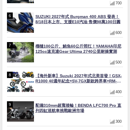
700
SUZUKI 2027年式 Burgman 400 ABS 發表！
8/18日本上市、支援E10汽油 售價98萬100日圓
600
榴槤100公斤、鮪魚60公斤照扛！YAMAHA印尼
125cc速克達Gear Ultima 2740公里耐操實測
500
【海外新車】Suzuki 2027年式北美首發！GSX-
R1000 40週年紀念×SV-7GX新款跨界車×RM-
Z450 Ken Roczen冠軍套件
400
配備310mm超寬後輪！BENDA LFC700 Pro 直
列四缸巡航車挑戰歐洲市場
300