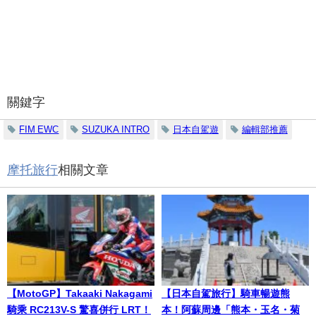
關鍵字
FIM EWC
SUZUKA INTRO
日本自駕遊
編輯部推薦
摩托旅行
相關文章
【MotoGP】Takaaki Nakagami
【日本自駕旅行】騎車暢遊熊
騎乘 RC213V-S 驚喜併行 LRT！
本！阿蘇周邊「熊本・玉名・菊