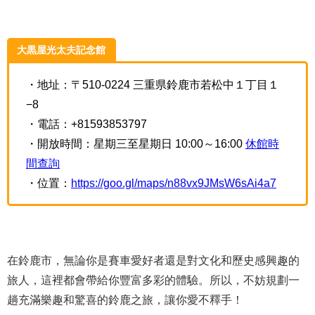
大黒屋光太夫記念館
・地址：〒510-0224 三重県鈴鹿市若松中１丁目１
−8
・電話：+81593853797
・開放時間：星期三至星期日 10:00～16:00
休館時
間查詢
・位置：
https://goo.gl/maps/n88vx9JMsW6sAi4a7
在鈴鹿市，無論你是賽車愛好者還是對文化和歷史感興趣的
旅人，這裡都會帶給你豐富多彩的體驗。所以，不妨規劃一
趟充滿樂趣和驚喜的鈴鹿之旅，讓你愛不釋手！