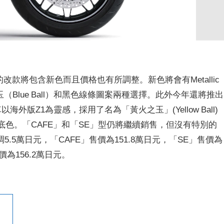
，這次的改款將包含新色而且價格也有所調整。新色將會有Metallic
（Blue Ball）和黑色線條圖案兩種選擇。此外今年還將推出
n」。該車以海外版Z1為靈感，採用了名為「黃火之玉」(Yellow Ball)
底色。「CAFE」和「SE」型仍將繼續銷售，但沒有特別的
5萬日元，「CAFE」售價為151.8萬日元，「SE」售價為
」的售價為156.2萬日元。