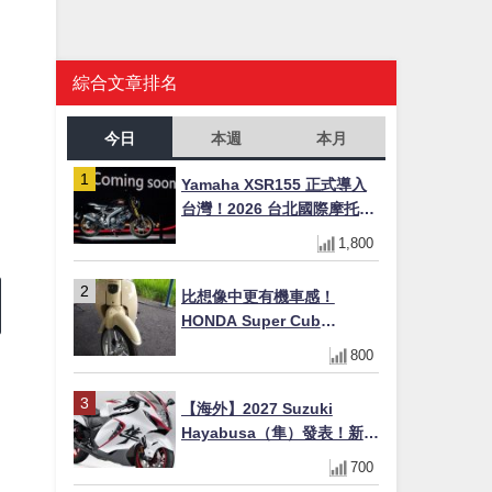
綜合文章排名
今日
本週
本月
Yamaha XSR155 正式導入
台灣！2026 台北國際摩托車
展亮相，70 週年紀念版
1,800
YZF-R 系列限量追加販售
比想像中更有機車感！
HONDA Super Cub
110【Webike愛車精選】
800
【海外】2027 Suzuki
Hayabusa（隼）發表！新增
Special Edition 特仕版，全
700
系
新珍珠白塗裝與專屬配備登