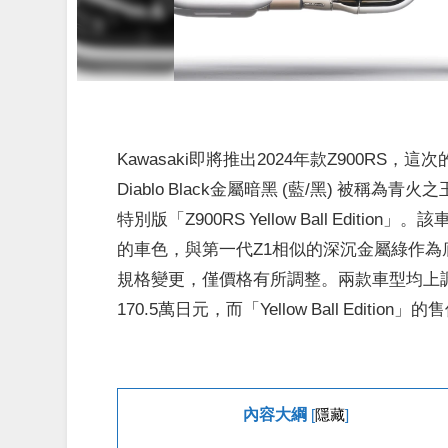
Kawasaki即將推出2024年款Z900RS
Diablo Black金屬暗黑 (藍/黑)
被稱為
青火之玉
特別版「Z900RS Yellow Ball Editio
的車色，與第一代Z1相似的深沉金屬綠作為
規格變更，僅價格有所調整。兩款車型均上調5.
170.5萬日元，而「Yellow Ball Edition
內容大綱
[
隱藏
]