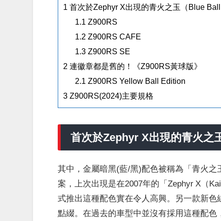
1
首次於Zephyr X出現的青火之玉（Blue Bal
1.1
Z900RS
1.2
Z900RS CAFE
1.3
Z900RS SE
2
連徽章都是舊的！《Z900RS黃球版》
2.1
Z900RS Yellow Ball Edition
3
Z900RS(2024)主要規格
首次於Zephyr X出現的青火之玉（
其中，金屬暗黑(藍/黑)配色被稱為「青火之玉（B
案，上次出現是在2007年的「Zephyr 
式推出這種配色實在令人高興。另一款新色
點綴。在過去的車型中並沒有採用這種配色，但提