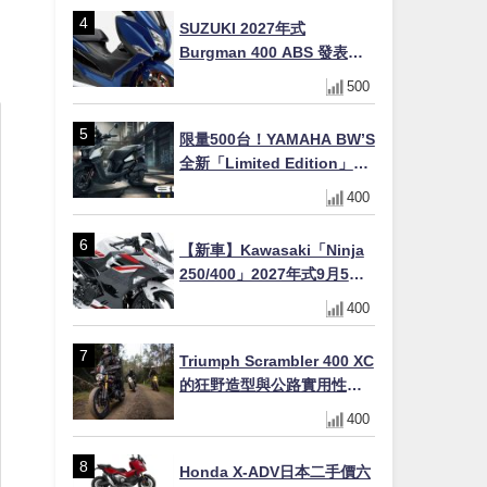
場
SUZUKI 2027年式
Burgman 400 ABS 發表！
8/18日本上市、支援E10汽油
500
售價98萬100日圓
限量500台！YAMAHA BW’S
全新「Limited Edition」都
市探索限定色 GOOPiMADE
400
聯名包同步登場
【新車】Kawasaki「Ninja
250/400」2027年式9月5日
日本發售！新塗裝登場×價格
400
不變×輔助滑動式離合器
×LED頭燈標配
Triumph Scrambler 400 XC
的狂野造型與公路實用性的
完美結合
400
Honda X-ADV日本二手價六