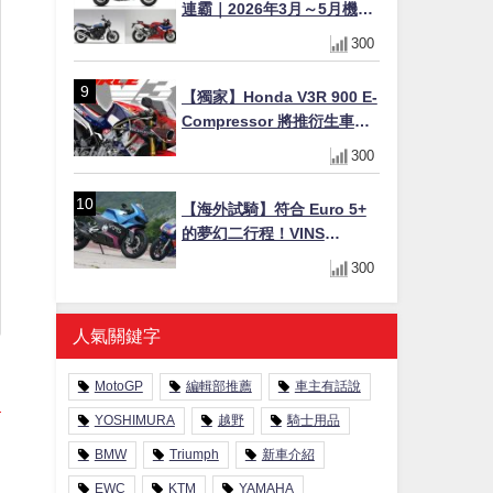
連霸｜2026年3月～5月機車
轉售排行榜 CBR1000RR-R
300
FIREBLADE SP首度躋身前
十
【獨家】Honda V3R 900 E-
Compressor 將推衍生車
系？自然進氣 V3 同步測試
300
中，CG 預想曝光！
【海外試騎】符合 Euro 5+
的夢幻二行程！VINS
Duecinquanta 登陸日本：
300
前法拉利工程師打造、碳纖
維單體車架與 250cc 雙曲軸
V 雙全解析
人氣關鍵字
MotoGP
編輯部推薦
車主有話說
YOSHIMURA
越野
騎士用品
BMW
Triumph
新車介紹
EWC
KTM
YAMAHA