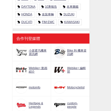
DAYTONA
試乘報告
名車圖鑑
HONDA
改裝車輛
SUZUKI
DUCATI
FIM EWC
KAWASAKI
合作刊登媒體
小老婆汽機車
Bike IN 機車資
資訊網
訊網
Webike+ 動画
Webike+ 編輯
紹介
部
motoinfo
Motocyclelist
Heritage &
custom-
Legends
people