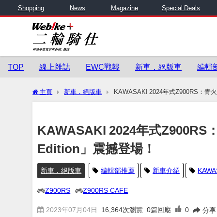
Shopping
News
Magazine
Special Deals
TOP
線上雜誌
EWC戰報
新車．絕版車
編輯
主頁
新車．絕版車
KAWASAKI 2024年式Z900RS：青火
KAWASAKI 2024年式Z900R
Edition」震撼登場！
新車．絕版車
編輯部推薦
新車介紹
KAWA
Z900RS
Z900RS CAFE
2023年07月04日
16,364
次瀏覽
0篇回應
0
分享