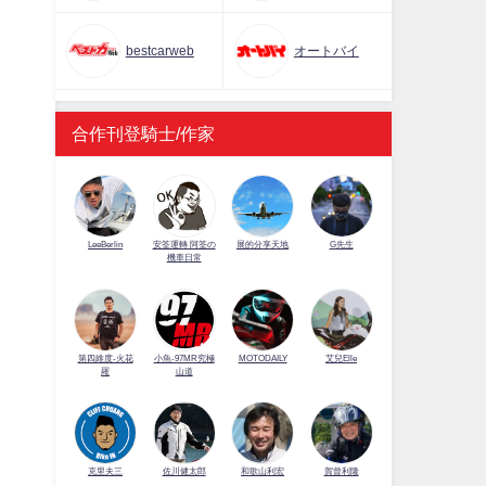
bestcarweb
オートバイ
合作刊登騎士/作家
LeeBerlin
安筌運轉 阿筌の
展的分享天地
G先生
機車日常
第四維度-火花
小魚-97MR究極
MOTODAILY
艾兒Elle
羅
山道
佐川健太郎
克里夫三
和歌山利宏
賀曾利隆