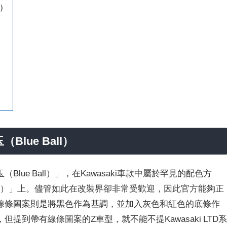
l）
Blue Ball）
lue Ball）」，在Kawasaki車款中屬於罕見的配色方
X（Kai）」上。儘管如此在改裝界卻非常受歡迎，因此官方能夠正
線條圖案則是將黑色作為基調，並加入灰色和紅色的底條作
到帶有線條圖案的Z車型，就不能不提Kawasaki LTD