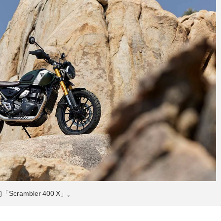
rambler 400 X」。