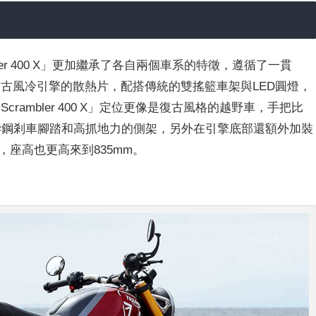
mbler 400 X」更加繼承了各自兩個車系的特徵，遵循了一貫
上復古風冷引擎的散熱片，配搭傳統的雙搖籃車架與LED圓燈，
crambler 400 X」定位更像是復古風格的越野車，手把比
使用鑄鋼剎車腳踏和高抓地力的側架，另外在引擎底部還額外加裝
m，座高也更高來到835mm。