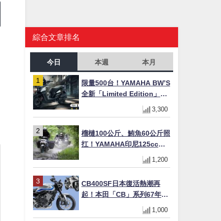
綜合文章排名
今日
本週
本月
限量500台！YAMAHA BW’S
全新「Limited Edition」都
市探索限定色 GOOPiMADE
3,300
聯名包同步登場
榴槤100公斤、鮪魚60公斤照
扛！YAMAHA印尼125cc速
克達Gear Ultima 2740公里
1,200
耐操實測
CB400SF日本復活熱潮再
起！本田「CB」系列67年傳
奇解密 與CBR差異一次搞懂
1,000