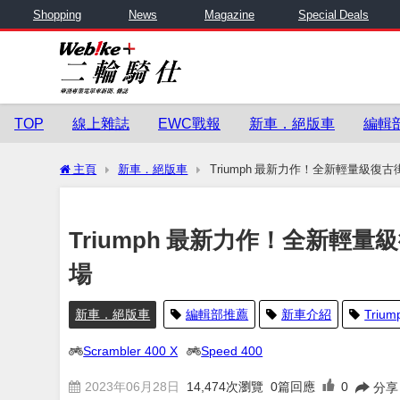
Shopping
News
Magazine
Special Deals
TOP
線上雜誌
EWC戰報
新車．絕版車
編輯
主頁
新車．絕版車
Triumph 最新力作！全新輕量級復古街車Spe
Triumph 最新力作！全新輕量級復古街
場
新車．絕版車
編輯部推薦
新車介紹
Trium
Scrambler 400 X
Speed 400
2023年06月28日
14,474
次瀏覽
0篇回應
0
分享