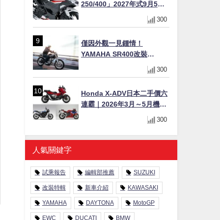
250/400」2027年式9月5日
日本發售！新塗裝登場×價格
300
不變×輔助滑動式離合器
×LED頭燈標配
僅因外觀一見鍾情！
YAMAHA SR400改裝
Tracker風格｜ 女車主的機車
300
人生蛻變記
Honda X-ADV日本二手價六
連霸｜2026年3月～5月機車
轉售排行榜 CBR1000RR-R
300
FIREBLADE SP首度躋身前
十
人氣關鍵字
試乘報告
編輯部推薦
SUZUKI
改裝特輯
新車介紹
KAWASAKI
YAMAHA
DAYTONA
MotoGP
EWC
DUCATI
BMW