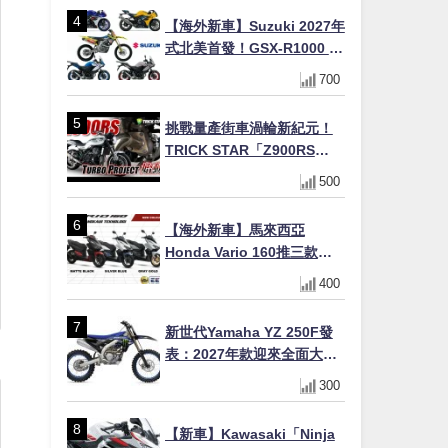
【海外新車】Suzuki 2027年
式北美首發！GSX-R1000 40
週年紀念×SV-7GX新款跨界
700
車×RM-Z450 Ken Roczen
冠軍套件
挑戰量產街車渦輪新紀元！
TRICK STAR「Z900RS
TURBO Project」直指超越
500
Ducati Superleggera性能
【海外新車】馬來西亞
Honda Vario 160推三款新
色！售價10,498令吉(約台幣
400
7.1萬/港幣1.99萬)
新世代Yamaha YZ 250F發
表：2027年款迎來全面大改
款
300
【新車】Kawasaki「Ninja