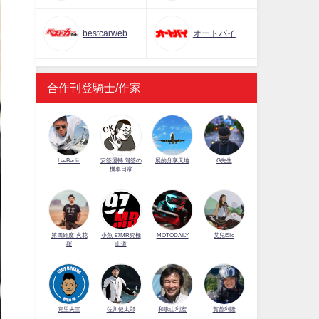
bestcarweb
オートバイ
合作刊登騎士/作家
LeeBerlin
安筌運轉 阿筌の
展的分享天地
G先生
機車日常
第四維度-火花
小魚-97MR究極
MOTODAILY
艾兒Elle
羅
山道
佐川健太郎
克里夫三
和歌山利宏
賀曾利隆