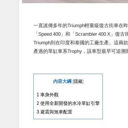
一直謠傳多年的Triumph輕量級復古街車在昨晚終
「Speed 400」和「Scrambler 400 
Triumph則在印度和泰國的工廠生產。這兩
產過的單缸車系Trophy，該車型最早可追溯
內容大綱
[
隱藏
]
1
車身外觀
2
使用全新開發的水冷單缸引擎
3
避震與煞車配置