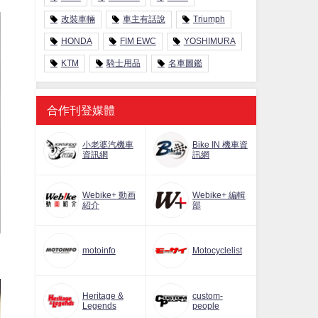
改裝車輛
車主有話說
Triumph
HONDA
FIM EWC
YOSHIMURA
KTM
騎士用品
名車圖鑑
合作刊登媒體
小老婆汽機車
Bike IN 機車資
資訊網
訊網
Webike+ 動画
Webike+ 編輯
紹介
部
motoinfo
Motocyclelist
Heritage &
custom-
Legends
people