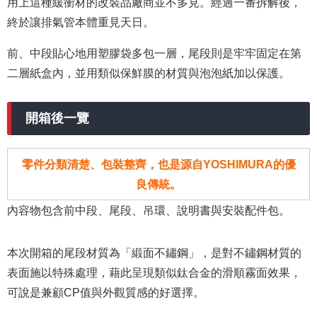
用上這種緩衝材的改裝品廠商並不多見。經過一番拆解後，
終於讓排氣管本體重見天日。
前、中段貼心地用塑膠袋多包一層，尾段則是牢牢固定在第
二層紙盒內
，並用類似保鮮膜的材質與泡泡紙加以保護
。
開箱後一覽
零件分類清楚、包裝整齊，也是源自YOSHIMURA的優
良傳統。
內容物包含前中段、尾段、吊環、說明書與安裝配件包。
本次開箱的尾段材質為「緞面不鏽鋼」，是對不鏽鋼材質的
表面施以特殊處理，藉此呈現類似鈦合金的滑順霧面效果，
可說是兼顧CP值與外觀質感的好選擇。