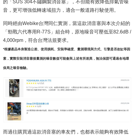
的「SUS 304不鏽鋼製消音塞」，不但能有效降低排氣管噪
音，更可增強低轉速域扭力，適合一般道路行駛使用。
同時經由Webike台灣同仁實測，當這款消音塞與本次介紹的
「勁戰六代專用R-77S」組合時，原地噪音可壓低至82.6dB /
4,000rpm，符合台灣法規要求。
*根據產品本身製造公差、使用損耗、安裝準確度、量測環境與方式、引擎是否改缸等因
素，實際安裝消音塞後量測的噪音數值可能會與上述有所差異，無法保證可通過各地環
保局之噪音檢驗。
而過往購買過這款消音塞的車友們，也都表示能夠有效降低