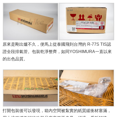
原來是剛出爐不久，便馬上從泰國飛到台灣的 R-77S TIS認
證全段排氣管。包裝乾淨整齊，如同YOSHIMURA一直以來
的出色品質。
打開包裝後可以發現，箱內空間被紮實的紙質緩衝材塞滿，