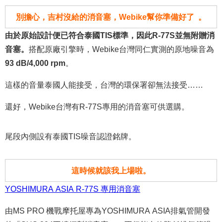
別擔心，吉村沒給的消音塞，Webike幫你準備好了 。
由於原始設計便已符合泰國TIS標準，因此R-77S並無附贈消
音塞。
搭配原廠引擎時，Webike台灣同仁實測的原地噪音為
93 dB/4,000 rpm
。
這樣的音量泰國人能接受，台灣的環保署卻無法接受……
還好，Webike台灣有R-77S專用的消音塞可供選購。
尾段內側設有泰國TIS噪音認證銘牌。
這時候就該我上場啦。
YOSHIMURA ASIA R-77S 專用消音塞
由MS PRO 機戰摩托屋專為YOSHIMURA ASIA排氣管開發