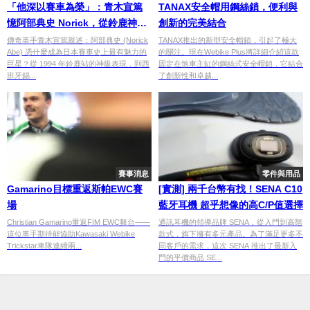
「他深以賽車為榮」：青木宣篤
TANAX安全帽用鋼絲鎖，便利與
憶阿部典史 Norick，從鈴鹿神級
創新的完美結合
騎法到那份閃耀的絕對自信｜連
傳奇車手青木宣篤親述：阿部典史 (Norick
TANAX推出的新型安全帽鎖，引起了極大
Abe) 憑什麼成為日本賽車史上最有魅力的
的關注。現在Webike Plus將詳細介紹這款
載 #9
巨星？從 1994 年鈴鹿站的神級表現，到西
固定在煞車主缸的鋼絲式安全帽鎖，它結合
班牙錫...
了創新性和卓越...
賽事消息
零件與用品
Gamarino目標重返斯帕EWC賽
[實測] 兩千台幣有找！SENA C10
場
藍牙耳機 超乎想像的高C/P值選擇
Christian Gamarino重返FIM EWC舞台——
通訊耳機的領導品牌 SENA，從入門到高階
這位車手期待能協助Kawasaki Webike
款式，旗下擁有多元產品。為了滿足更多不
Trickstar車隊連續兩...
同客戶的需求，這次 SENA 推出了最新入
門的平價商品 SE...