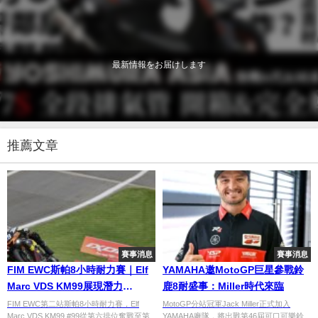
最新情報をお届けします
推薦文章
賽事消息
賽事消息
FIM EWC斯帕8小時耐力賽｜Elf
YAMAHA邀MotoGP巨星參戰鈴
Marc VDS KM99展現潛力
鹿8耐盛事：Miller時代來臨
Bendsneyder摔車受傷遺憾第29
FIM EWC第二站斯帕8小時耐力賽，Elf
MotoGP分站冠軍Jack Miller正式加入
Marc VDS KM99 #99從第六排位奮戰至第
YAMAHA廠隊，將出戰第46屆可口可樂鈴