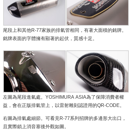
尾段上和其他R-77家族的排氣管相同，有著大面積的銘牌。
銘牌表面的字體擁有顯著的起伏，質感十足。
左圖為尾段進氣處。YOSHIMURA ASIA為了保障消費者權
益，會在正版排氣管上，以雷射雕刻認證用的QR-CODE。
右圖為排氣處細節。可看見R-77系列招牌的多邊形大出口，
且實際鎖上消音塞後外觀如圖。