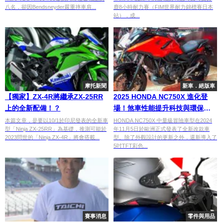
名完賽
八名，卻因Bendsneyder嚴重摔車肩...
鹿8小時耐力賽（FIM世界耐力錦標賽日本
站），成...
摩托新聞
新車．絕版車
【獨家】ZX-4R將繼承ZX-25RR
2025 HONDA NC750X 進化登
上的全新配備！？
場！煞車性能提升科技與環保並
重！
本篇文章，是要以10/1於印尼發表的全新車
HONDA NC750X 中量級冒險車型在2024
型「Ninja ZX-25RR」為基礎，推測可能於
年11月5日於歐洲正式發表了全新改款車
2023問世的「Ninja ZX-4R」將會搭載...
型。除了外觀設計的更新之外，還新導入了
5吋TFT彩色...
賽事消息
零件與用品