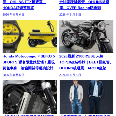
管、OHLINS TTX後避震、
合法認證排氣管、OHLINS後避
HONDA頭燈整流罩
震、OVER Racing防倒球
2026 年 8 月 6 日
2026 年 8 月 6 日
Honda Motocompo × SEIKO 5
2026最新 Z900RS/SE 人氣
SPORTS 聯名限量錶登場！重現
TOP10改裝特輯｜BEET排氣管、
黃色車身、油箱開關等經典設計
OHLINS後避震、ARCHI坐墊
2026 年 8 月 5 日
2026 年 8 月 5 日