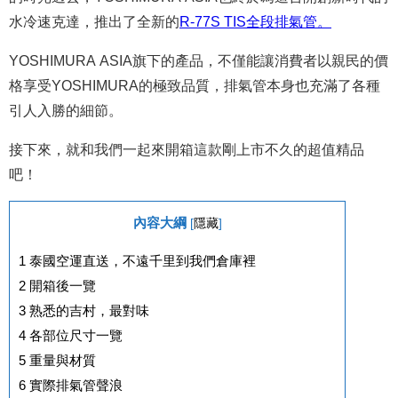
水冷速克達，推出了全新的
R-77S TIS全段排氣管。
YOSHIMURA ASIA旗下的產品，不僅能讓消費者以親民的價
格享受YOSHIMURA的極致品質，排氣管本身也充滿了各種
引人入勝的細節。
接下來，就和我們一起來開箱這款剛上市不久的超值精品
吧！
內容大綱
[
隱藏
]
1
泰國空運直送，不遠千里到我們倉庫裡
2
開箱後一覽
3
熟悉的吉村，最對味
4
各部位尺寸一覽
5
重量與材質
6
實際排氣管聲浪