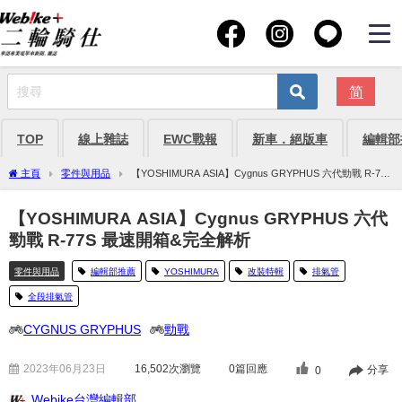
简
TOP
線上雜誌
EWC戰報
新車．絕版車
編輯部
主頁
零件與用品
【YOSHIMURA ASIA】Cygnus GRYPHUS 六代勁戰 R-77S
最速開箱&完全解析
【YOSHIMURA ASIA】Cygnus GRYPHUS 六代
勁戰 R-77S 最速開箱&完全解析
零件與用品
編輯部推薦
YOSHIMURA
改裝特輯
排氣管
全段排氣管
CYGNUS GRYPHUS
勁戰
2023年06月23日
16,502
次瀏覽
0篇回應
分享
0
Webike台灣編輯部