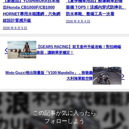
【新產品】YOSHIMURA日本推
【夏季機車用品】酷暑騎車必備
出Honda CB1000F/CB1000
裝備 TOP5！涼感內穿式防摔衣、
HORNET專用水箱護網，六角網
防水車靴、整備工具一次看
紋設計質感升級
2026 年 8 月 4 日
2026 年 8 月 5 日
【GEARS RACING】前叉套件升級攻略！對抗崎嶇
路面，讓騎乘更穩定！
Moto Guzzi推出限量版「V100 Mandello」，致敬義
大利海軍航空隊
この記事が気に入ったら
フォローしよう