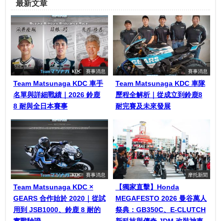
最新文章
賽事消息
賽事消息
Team Matsunaga KDC 車手
Team Matsunaga KDC 車隊
名單與詳細戰績｜2026 鈴鹿
歷程全解析｜從成立到鈴鹿8
8 耐與全日本賽事
耐完賽及未來發展
賽事消息
摩托新聞
Team Matsunaga KDC ×
【獨家直擊】Honda
GEARS 合作始於 2020｜從試
MEGAFESTO 2026 曼谷萬人
用到 JSB1000、鈴鹿 8 耐的
祭典：GB350C、E-CLUTCH