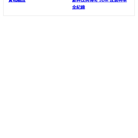
實戰驗證
新科技與傳奇 JDM 改裝神車
全紀錄