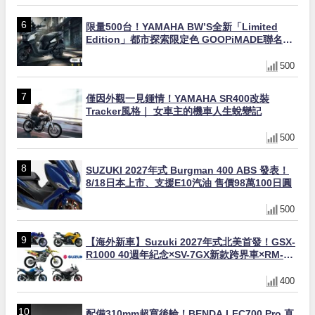
限量500台！YAMAHA BW’S全新「Limited
Edition」都市探索限定色 GOOPiMADE聯名包
同步登場
500
僅因外觀一見鍾情！YAMAHA SR400改裝
Tracker風格｜ 女車主的機車人生蛻變記
500
SUZUKI 2027年式 Burgman 400 ABS 發表！
8/18日本上市、支援E10汽油 售價98萬100日圓
500
【海外新車】Suzuki 2027年式北美首發！GSX-
R1000 40週年紀念×SV-7GX新款跨界車×RM-
Z450 Ken Roczen冠軍套件
400
配備310mm超寬後輪！BENDA LFC700 Pro 直