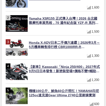
1,600
Yamaha XSR155 正式導入台灣！2026 台北國
際摩托車展亮相，70 週年紀念版 YZF-R 系列限
量追加販售
1,500
Honda X-ADV日本二手價六連霸｜2026年3月～
5月機車轉售排行榜 CBR1000RR-R
FIREBLADE SP首度躋身前十
1,300
【新車】Kawasaki「Ninja 250/400」2027年式
9月5日日本發售！新塗裝登場×價格不變×輔助滑
動式離合器×LED頭燈標配
1,200
榴槤100公斤、鮪魚60公斤照扛！YAMAHA印尼
125cc速克達Gear Ultima 2740公里耐操實測
600