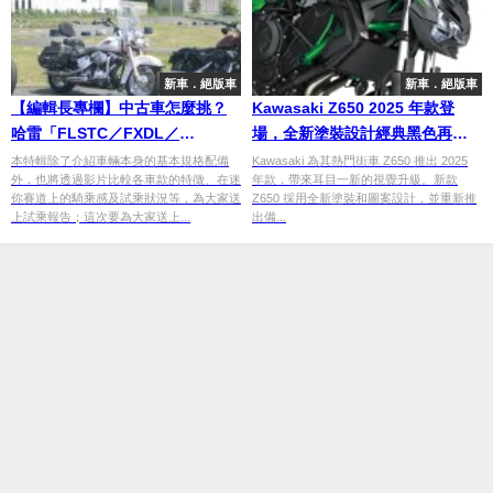
新車．絕版車
新車．絕版車
【編輯長專欄】中古車怎麼挑？
Kawasaki Z650 2025 年款登
哈雷「FLSTC／FXDL／
場，全新塗裝設計經典黑色再
XL1200X」
現！
本特輯除了介紹車輛本身的基本規格配備
Kawasaki 為其熱門街車 Z650 推出 2025
外，也將透過影片比較各車款的特徵、在迷
年款，帶來耳目一新的視覺升級。新款
你賽道上的騎乘感及試乘狀況等，為大家送
Z650 採用全新塗裝和圖案設計，並重新推
上試乘報告；這次要為大家送上...
出備...