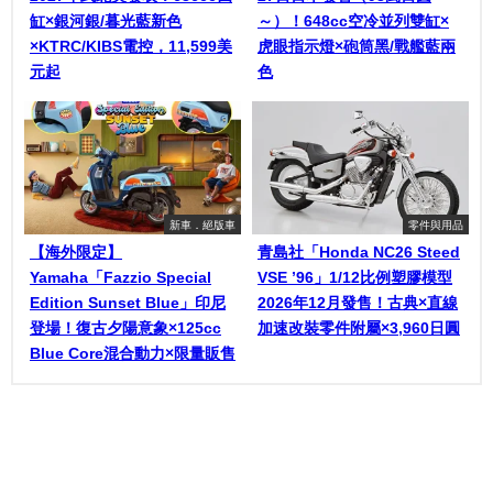
缸×銀河銀/暮光藍新色
～）！648cc空冷並列雙缸×
×KTRC/KIBS電控，11,599美
虎眼指示燈×砲筒黑/戰艦藍兩
元起
色
新車．絕版車
零件與用品
【海外限定】
青島社「Honda NC26 Steed
Yamaha「Fazzio Special
VSE ’96」1/12比例塑膠模型
Edition Sunset Blue」印尼
2026年12月發售！古典×直線
登場！復古夕陽意象×125cc
加速改裝零件附屬×3,960日圓
Blue Core混合動力×限量販售