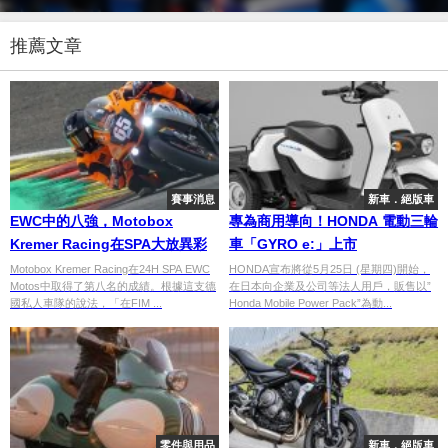
推薦文章
賽事消息
新車．絕版車
EWC中的八強，Motobox
專為商用導向！HONDA 電動三輪
Kremer Racing在SPA大放異彩
車「GYRO e:」上市
Motobox Kremer Racing在24H SPA EWC
HONDA宣布將從5月25日 (星期四)開始，
Motos中取得了第八名的成績。根據這支德
在日本向企業及公司等法人用戶，販售以”
國私人車隊的說法，「在FIM ...
Honda Mobile Power Pack”為動...
零件與用品
新車．絕版車