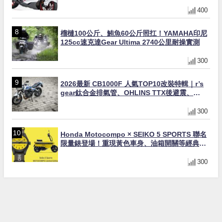
與專屬配備登場
400
榴槤100公斤、鮪魚60公斤照扛！YAMAHA印尼
125cc速克達Gear Ultima 2740公里耐操實測
300
2026最新 CB1000F 人氣TOP10改裝特輯｜r’s
gear鈦合金排氣管、OHLINS TTX後避震、
HONDA頭燈整流罩
300
Honda Motocompo × SEIKO 5 SPORTS 聯名
限量錶登場！重現黃色車身、油箱開關等經典設
計
300