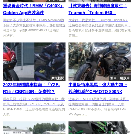
重現黃金時代！BMW「C400X」
【試乘報告】海神降臨度眾生！
Golden Age改裝套件
Triumph「Trident 660」
可能有不少騎士不清楚，BMW Motorrad旗
大家好，我是大叔。 Triumph Trident 660
下除了大家常見的檔車車款外，也有推出速
這輛在去年底發表的全新中量級運動街車，
可達車型，例如C400X/C400GT這兩款，
發表後就引起許多車迷的關注。總代理安東
分別有...
貿易...
摩托新聞
新車．絕版車
2022年輕檔購車指南！「YZF-
中量級街車黑馬！強大動力加上
R15／CBR150R」怎麼挑？
銳利動感的CFMOTO 800NK
現在只要一提到150cc級距的運動車款，我
近年來CFMOTO品牌取得了顯著的成長，
們馬上就會想起CBR150R、YZF-R15以及
提供性能卓越、價格合理的機車，其中
GSX-R150等，這三款都是現階段該級距的
CFMoto 800NK不例外。籍著擁有KTM和
人氣...
MV Agusta...