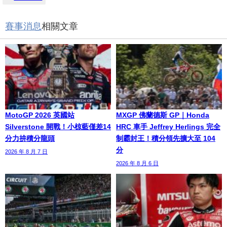
賽事消息
相關文章
MotoGP 2026 英國站
MXGP 佛蘭德斯 GP｜Honda
Silverstone 開戰！小椋藍僅差14
HRC 車手 Jeffrey Herlings 完全
分力拚積分龍頭
制霸封王！積分領先擴大至 104
分
2026 年 8 月 7 日
2026 年 8 月 6 日