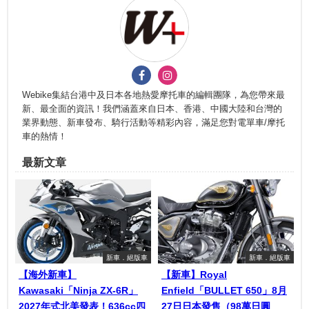
Webike集結台港中及日本各地熱愛摩托車的編輯團隊，為您帶來最
新、最全面的資訊！我們涵蓋來自日本、香港、中國大陸和台灣的
業界動態、新車發布、騎行活動等精彩內容，滿足您對電單車/摩托
車的熱情！
最新文章
新車．絕版車
新車．絕版車
【海外新車】
【新車】Royal
Kawasaki「Ninja ZX-6R」
Enfield「BULLET 650」8月
2027年式北美發表！636cc四
27日日本發售（98萬日圓