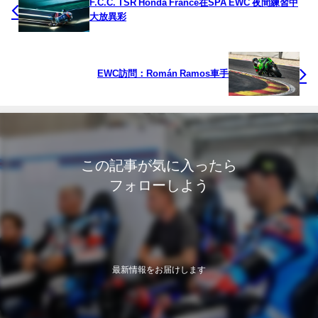
F.C.C. TSR Honda France在SPA EWC 夜間練習中
大放異彩
EWC訪問：Román Ramos車手
この記事が気に入ったら
フォローしよう
最新情報をお届けします