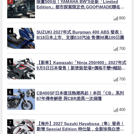
限量500台！YAMAHA BW’S全新「Limited
Edition」都市探索限定色 GOOPiMADE聯名包
同步登場
800
SUZUKI 2027年式 Burgman 400 ABS 發表！
8/18日本上市、支援E10汽油 售價98萬100日圓
700
【新車】Kawasaki「Ninja 250/400」2027年式
9月5日日本發售！新塗裝登場×價格不變×輔助滑
動式離合器×LED頭燈標配
700
CB400SF日本復活熱潮再起！本田「CB」系列
67年傳奇解密 與CBR差異一次搞懂
400
【海外】2027 Suzuki Hayabusa（隼）發表！
新增 Special Edition 特仕版，全新珍珠白塗裝