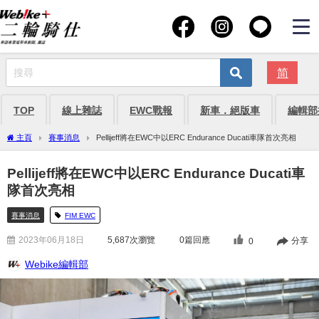
简
TOP
線上雜誌
EWC戰報
新車．絕版車
編輯部
主頁
賽事消息
Pellijeff將在EWC中以ERC Endurance Ducati車隊首次亮相
Pellijeff將在EWC中以ERC Endurance Ducati車
隊首次亮相
賽事消息
FIM EWC
2023年06月18日
5,687
次瀏覽
0篇回應
分享
0
Webike編輯部