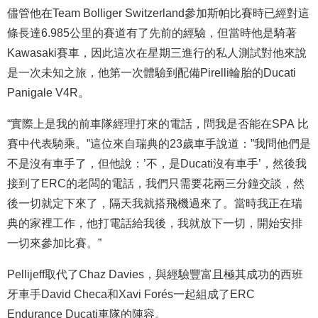
儘管他在Team Bolliger Switzerland參加斯帕比賽時已經對這
條長達6.985公里的賽道有了先前的經驗，但當時他是騎著
Kawasaki賽車，因此這次在星期三進行的私人測試對他來說
是一次未知之旅，他第一次體驗到配備Pirelli輪胎的Ducati
Panigale V4R。
“實際上是我的前車隊經理打來的電話，問我是否能在SPA 比
賽中代表騎乘。”這位來自瑞典的23歲車手說道：”我問他們是
不是沒有車手了，但他說：’不，是Ducati沒有車手’，然後我
接到了ERC的老闆的電話，我們只需要花兩三分鐘交談，然
後一切就定下來了，隔天我就搭飛機過來了。當時我正在瑞
典的家裡工作，他打電話給我後，我就放下一切，開始安排
一切來參加比賽。”
Pellijeff取代了Chaz Davies，與經驗豐富且極其成功的西班
牙車手David Checa和Xavi Forés一起組成了ERC
Endurance Ducati車隊的陣容。