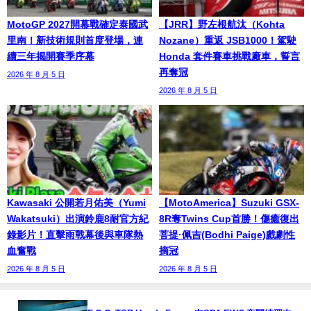
MotoGP 2027開幕戰確定泰國武
【JRR】野左根航汰（Kohta
里南！新技術規則首度登場，連
Nozane）重返 JSB1000！駕駛
續三年揭開賽季序幕
Honda 套件賽車挑戰廠車，誓言
再奪冠
2026 年 8 月 5 日
2026 年 8 月 5 日
Kawasaki 公開若月佑美（Yumi
【MotoAmerica】Suzuki GSX-
Wakatsuki）出演鈴鹿8耐官方紀
8R奪Twins Cup首勝！傷癒復出
錄影片！直擊雨戰幕後與車隊熱
菩提·佩吉(Bodhi Paige)戲劇性
血奮戰
摘冠
2026 年 8 月 5 日
2026 年 8 月 5 日