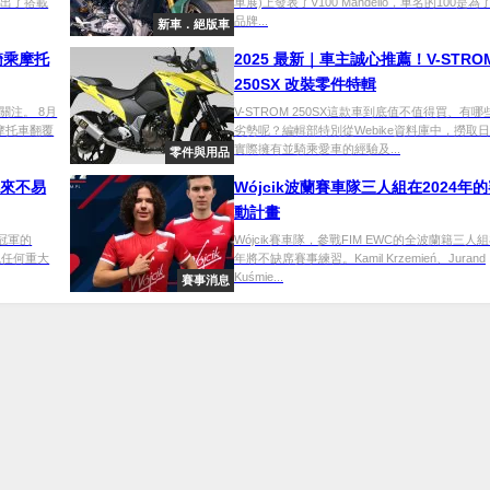
推出了搭載
車展)上發表了V100 Mandello，車名的100是
品牌...
新車．絕版車
騎乘摩托
2025 最新｜車主誠心推薦！V-STRO
250SX 改裝零件特輯
注。 8月
V-STROM 250SX這款車到底值不值得買、有
摩托車翻覆
劣勢呢？編輯部特別從Webike資料庫中，撈取
實際擁有並騎乘愛車的經驗及...
零件與用品
s得來不易
Wójcik波蘭賽車隊三人組在2024年
動計畫
別冠軍的
Wójcik賽車隊，參戰FIM EWC的全波蘭籍三人組
出現任何重大
年將不缺席賽事練習。Kamil Krzemień、Jurand
Kuśmie...
賽事消息