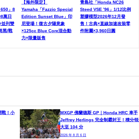
【海外限定】
青島社「Honda NC26
 650」8
Yamaha「Fazzio Special
Steed VSE ’96」1/12比例
98萬日
Edition Sunset Blue」印
塑膠模型2026年12月發
冷並列雙
尼登場！復古夕陽意象
售！古典×直線加速改裝零
筒黑/戰
×125cc Blue Core混合動
件附屬×3,960日圓
力×限量販售
e 開戰！小
MXGP 佛蘭德斯 GP｜Honda HRC 車手
Jeffrey Herlings 完全制霸封王！積分
大至 104 分
2026 年 8 月 6 日