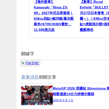
【海外新車】
【新車】Royal
Kawasaki「Ninja ZX-
Enfield「BULLET
6R」2027年式北美發表！
月27日日本發售（
636cc四缸×銀河銀/暮光藍
圓～）！648cc空
新色×KTRC/KIBS電控，
缸×虎眼指示燈×砲
11,599美元起
艦藍兩色
關鍵字
FIM EWC
賽事消息
相關文章
MotoGP 2026 英國站 Silverston
椋藍僅差14分力拚積分龍頭
2026 年 8 月 7 日