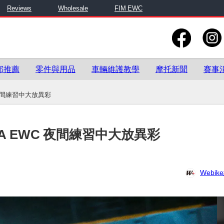
Reviews
Wholesale
FIM EWC
部推薦
零件與用品
車輛維護教學
摩托新聞
賽事
EWC 夜間練習中大放異彩
e在SPA EWC 夜間練習中大放異彩
Webi