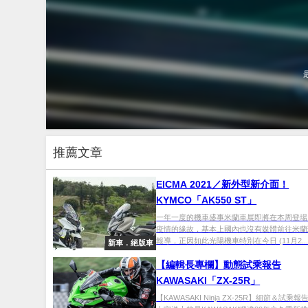
推薦文章
EICMA 2021／新外型新介面！
KYMCO「AK550 ST」
一年一度的機車盛事米蘭車展即將在本周登場
疫情的緣故，基本上國內也沒有媒體前往米蘭
報導，正因如此光陽機車特別在今日 (11月2..
新車．絕版車
【編輯長專欄】動態試乘報告
KAWASAKI「ZX-25R」
【KAWASAKI Ninja ZX-25R】細節＆試乘