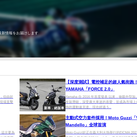
最新情報をお届けします
【深度測試】電控補足的超人氣街跑
YAMAHA「FORCE 2.0」
，但由於
Yamaha 自 2016 年首度發表 以來，搶眼外型
現場直擊
改裝潛能，深受廣大車迷的喜愛，並成為市場上
.
熱的運動速克達。現在經過 5...
新車．絕版車
主動式空力套件採用！Moto Guzzi「V
Mandello」全球首演
報告 這次要為
Moto Guzzi於正在義大利火熱舉行的EICMA 202