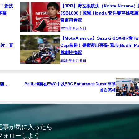
南！新技
【JRR】野左根航汰（Kohta Nozane
序幕
JSB1000！駕駛 Honda 套件賽車挑戰
誓言再奪冠
2026 年 8 月 5 日
【MotoAmerica】Suzuki GSX-8R奪Tw
影片！直
Cup首勝！傷癒復出菩提·佩吉(Bodhi Pai
戲劇性摘冠
2026 年 8 月 5 日
償所願，
Pellijeff將在EWC中以ERC Endurance Ducati車隊
首次亮相
記事が気に入ったら
フォローしよう