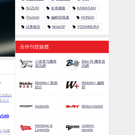
SUZUKI
名車圖鑑
KAWASAKI
Triumph
編輯部推薦
HONDA
試乘報告
MotoGP
YOSHIMURA
合作刊登媒體
小老婆汽機車
Bike IN 機車資
資訊網
訊網
！
Webike+ 動画
Webike+ 編輯
紹介
部
加上無窮的
炙手可
motoinfo
Motocyclelist
100
Heritage &
custom-
Legends
people
1 (米蘭