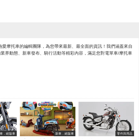
各地熱愛摩托車的編輯團隊，為您帶來最新、最全面的資訊！我們涵蓋來自
業界動態、新車發布、騎行活動等精彩內容，滿足您對電單車/摩托車
車．絕版車
新車．絕版車
零件與用品