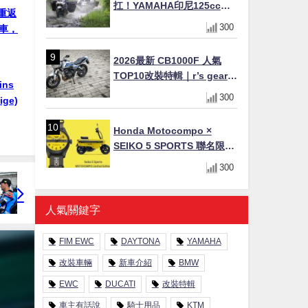
扛！YAMAHA印尼125cc速
）重返
克達Gear Ultima 2740公里
300
廠車，
耐操實測
2026最新 CB1000F 人氣
TOP10改裝特輯｜r’s gear鈦
ins
合金排氣管、OHLINS TTX
300
ge)
後避震、HONDA頭燈整流罩
Honda Motocompo ×
SEIKO 5 SPORTS 聯名限量
錶登場！重現黃色車身、油
300
箱開關等經典設計
人氣關鍵字
FIM EWC
DAYTONA
YAMAHA
改裝車輛
新車介紹
BMW
EWC
DUCATI
改裝特輯
車主有話說
騎士用品
KTM