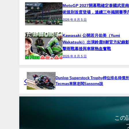
MotoGP 2027開幕戰確定泰國武里
術規則首度登場，連續三年揭開賽季
2026 年 8 月 5 日
Kawasaki 公開若月佑美（Yumi
Wakatsuki）出演鈴鹿8耐官方紀錄
擊雨戰幕後與車隊熱血奮戰
2026 年 8 月 5 日
Dunlop Superstock Trophy桿位排名得
Tecmas車隊老闆Sassone說
この