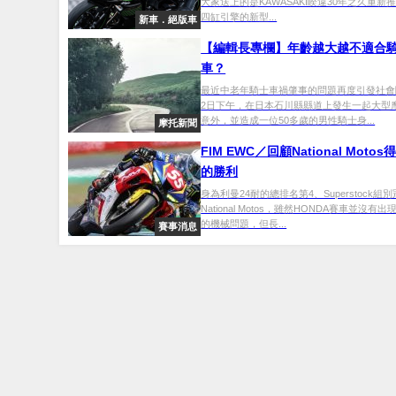
大家送上的是KAWASAKI睽違30年之久重新
四缸引擎的新型...
新車．絕版車
【編輯長專欄】年齡越大越不適合
車？
最近中老年騎士車禍肇事的問題再度引發社會關
2日下午，在日本石川縣縣道上發生一起大型
意外，並造成一位50多歲的男性騎士身...
摩托新聞
FIM EWC／回顧National Moto
的勝利
身為利曼24耐的總排名第4、Superstock組
National Motos，雖然HONDA賽車並沒有
的機械問題，但長...
賽事消息