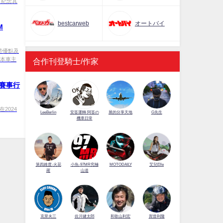
為了紀念其
bestcarweb
オートバイ
M
哪些優點及
日本車主
合作刊登騎士/作家
的賽事行
在2024
LeeBerlin
安筌運轉 阿筌の
展的分享天地
G先生
機車日常
第四維度-火花
小魚-97MR究極
MOTODAILY
艾兒Elle
羅
山道
佐川健太郎
克里夫三
和歌山利宏
賀曾利隆