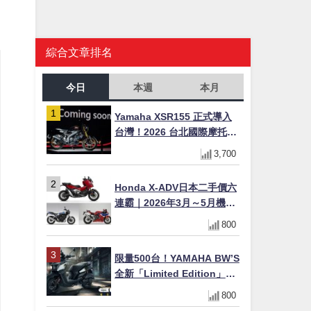
綜合文章排名
今日
本週
本月
Yamaha XSR155 正式導入
台灣！2026 台北國際摩托車
展亮相，70 週年紀念版
3,700
YZF-R 系列限量追加販售
Honda X-ADV日本二手價六
連霸｜2026年3月～5月機車
轉售排行榜 CBR1000RR-R
800
FIREBLADE SP首度躋身前
十
限量500台！YAMAHA BW’S
全新「Limited Edition」都
市探索限定色 GOOPiMADE
800
聯名包同步登場