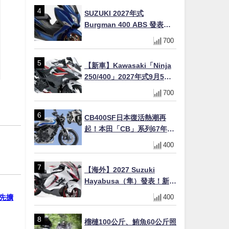
SUZUKI 2027年式
Burgman 400 ABS 發表！
8/18日本上市、支援E10汽油
700
售價98萬100日圓
【新車】Kawasaki「Ninja
250/400」2027年式9月5日
日本發售！新塗裝登場×價格
700
不變×輔助滑動式離合器
×LED頭燈標配
CB400SF日本復活熱潮再
起！本田「CB」系列67年傳
奇解密 與CBR差異一次搞懂
400
【海外】2027 Suzuki
Hayabusa（隼）發表！新增
Special Edition 特仕版，全
領先擴
400
新珍珠白塗裝與專屬配備登
場
榴槤100公斤、鮪魚60公斤照