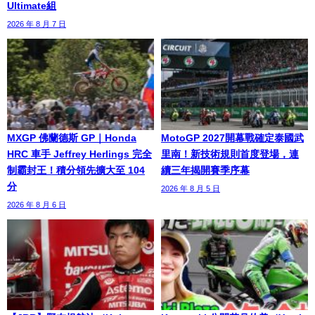
Ultimate組
2026 年 8 月 7 日
MXGP 佛蘭德斯 GP｜Honda
MotoGP 2027開幕戰確定泰國武
HRC 車手 Jeffrey Herlings 完全
里南！新技術規則首度登場，連
制霸封王！積分領先擴大至 104
續三年揭開賽季序幕
分
2026 年 8 月 5 日
2026 年 8 月 6 日