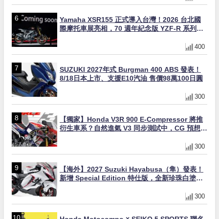
Yamaha XSR155 正式導入台灣！2026 台北國
際摩托車展亮相，70 週年紀念版 YZF-R 系列限
量追加販售
400
SUZUKI 2027年式 Burgman 400 ABS 發表！
8/18日本上市、支援E10汽油 售價98萬100日圓
300
【獨家】Honda V3R 900 E-Compressor 將推
衍生車系？自然進氣 V3 同步測試中，CG 預想曝
光！
300
【海外】2027 Suzuki Hayabusa（隼）發表！
新增 Special Edition 特仕版，全新珍珠白塗裝
與專屬配備登場
300
Honda Motocompo × SEIKO 5 SPORTS 聯名