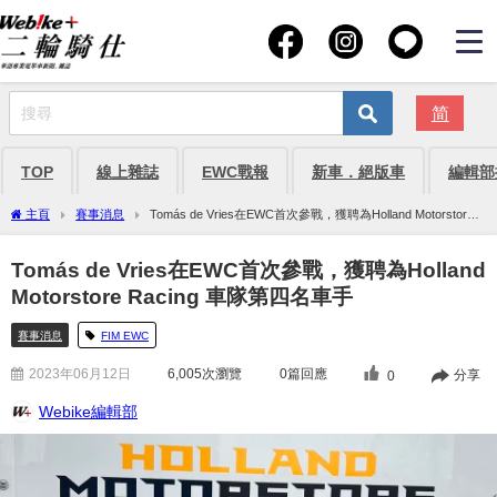
简
TOP
線上雜誌
EWC戰報
新車．絕版車
編輯部
主頁
賽事消息
Tomás de Vries在EWC首次參戰，獲聘為Holland Motorstore
Racing 車隊第四名車手
Tomás de Vries在EWC首次參戰，獲聘為Holland
Motorstore Racing 車隊第四名車手
賽事消息
FIM EWC
2023年06月12日
6,005
次瀏覽
0篇回應
分享
0
Webike編輯部