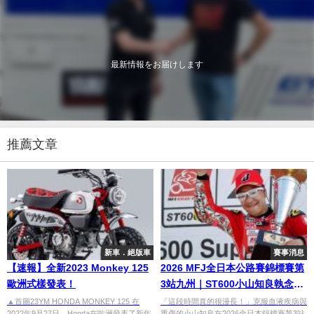
最新情報をお届けします
推薦文章
新車．絕版車
賽事消息
【速報】全新2023 Monkey 125
2026 MFJ全日本公路賽錦標賽第
歐洲式樣發表！
3站九州｜ST600小山知良執念逆
轉奪四年來首勝 J-GP3岡崎靜夏
▲首圖23YM HONDA MONKEY 125 在
「這段時間真的很漫長！」克服血液疾病與
2022年9月27日，Honda在歐洲發表了新年
重傷的小山知良在2026全日本錦標賽第3站