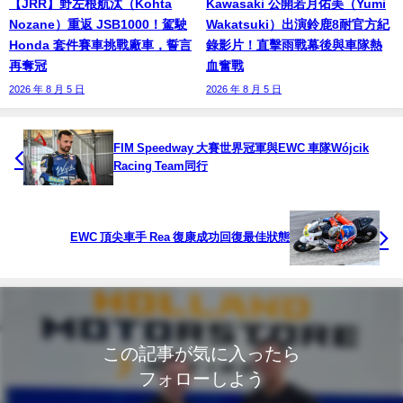
【JRR】野左根航汰（Kohta
Kawasaki 公開若月佑美（Yumi
Nozane）重返 JSB1000！駕駛
Wakatsuki）出演鈴鹿8耐官方紀
Honda 套件賽車挑戰廠車，誓言
錄影片！直擊雨戰幕後與車隊熱
再奪冠
血奮戰
2026 年 8 月 5 日
2026 年 8 月 5 日
FIM Speedway 大賽世界冠軍與EWC 車隊Wójcik
Racing Team同行
EWC 頂尖車手 Rea 復康成功回復最佳狀態
この記事が気に入ったら
フォローしよう