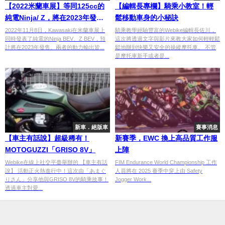
【2022米蘭車展】等同125cc的
【編輯長專欄】騎乘小教室！輕
純電Ninja/ Z，將在2023年發
鬆移動車身的小秘訣
售！
2022年11月8日，Kawasaki在米蘭車展上
騎乘教學經驗豐富的Webike編輯長佐川，
同時發表了純電的Ninja BEV、Z BEV，預
這次將透過文字與影片來教大家如何輕輕鬆
計將在2023年發售。兩者的動力輸出皆...
鬆地辦到快樂又安全的操縱摩托車。 不管
是摩托車新手或者是...
新車．絕版車
賽事消息
【車主有話說】超級稀有！
新賽季，EWC 換上高品質工作服
MOTOGUZZI「GRISO 8V」
上陣
Webike在線上社交平臺舉辦的 【車主有話
FIM Endurance World Championship 工作
說】 活動正火熱進行中！這次由「あまぐ
人員將在 2025 賽季中穿上由 Safety
りさん」分享他與GRISO 8V的騎乘故事！
Jogger Work...
透過車主對愛...