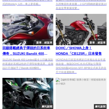
奪季軍
式的Monkey 125，車上更搭載...
九州奪四年來首勝，J-GP3岡崎靜夏從第14
名追至季軍展現驚...
新車．絕版車
新車．絕版車
回顧搭載經典子彈頭的日系街車
DOHC／SHOWA上身！
傳奇，SUZUKI Bandit 400
HONDA「CB125R」日本發售
Limited
SUZUKI Bandit 400 Limited最令人印象深刻
HONDA在日前宣布將於日本推出在去年底
的莫過於其標誌性的子彈型前整流罩。這個
改款後，換裝DOHC水冷式單缸引擎與
設計不僅賦予了Bandit 400獨特...
SHOWA製φ41mm SFF-BP倒立式前叉的全
尺寸街道運動車...
摩托新聞
摩托新聞