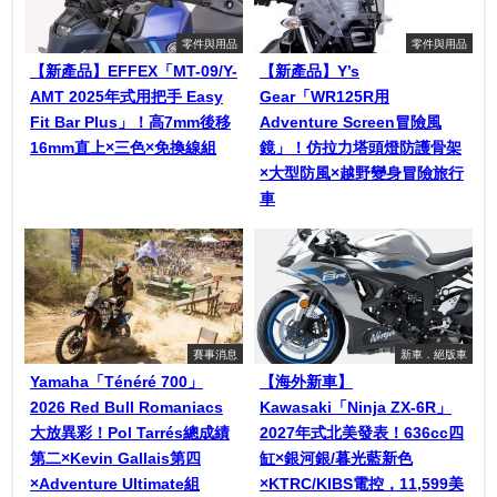
零件與用品
零件與用品
【新產品】EFFEX「MT-09/Y-
【新產品】Y’s
AMT 2025年式用把手 Easy
Gear「WR125R用
Fit Bar Plus」！高7mm後移
Adventure Screen冒險風
16mm直上×三色×免換線組
鏡」！仿拉力塔頭燈防護骨架
×大型防風×越野變身冒險旅行
車
賽事消息
新車．絕版車
Yamaha「Ténéré 700」
【海外新車】
2026 Red Bull Romaniacs
Kawasaki「Ninja ZX-6R」
大放異彩！Pol Tarrés總成績
2027年式北美發表！636cc四
第二×Kevin Gallais第四
缸×銀河銀/暮光藍新色
×Adventure Ultimate組
×KTRC/KIBS電控，11,599美