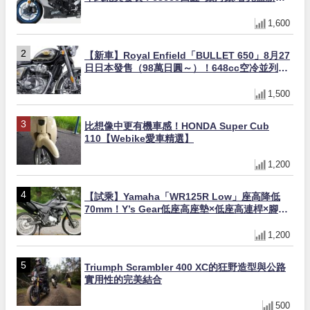
×KTRC/KIBS電控，11,599美元起
1,600
【新車】Royal Enfield「BULLET 650」8月27
日日本發售（98萬日圓～）！648cc空冷並列雙
缸×虎眼指示燈×砲筒黑/戰艦藍兩色
1,500
比想像中更有機車感！HONDA Super Cub
110【Webike愛車精選】
1,200
【試乘】Yamaha「WR125R Low」座高降低
70mm！Y’s Gear低座高座墊×低座高連桿×腳踏
著地感大幅改善，越野初學者推薦
1,200
Triumph Scrambler 400 XC的狂野造型與公路
實用性的完美結合
500