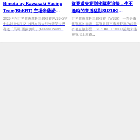
Bimota by Kawasaki Racing
從賽道失意到收藏家追捧，生不
Team(BbKRT) 主場米薩諾
逢時的賽道猛獸SUZUKI
(Misano)迎戰 WSBK 2026第七
TL1000R
2026 FIM世界超級摩托車錦標賽(WSBK)第
世界超級摩托車錦標賽（WSBK）一直是市
七站將於6月12-14日在義大利米薩諾世界
售賽車的巔峰，其賽果對市售摩托車的銷量
站
賽道「馬可·西蒙切利」(Misano World...
有著直接影響，SUZUKI TL1000R雖然未能
在賽場上取得...