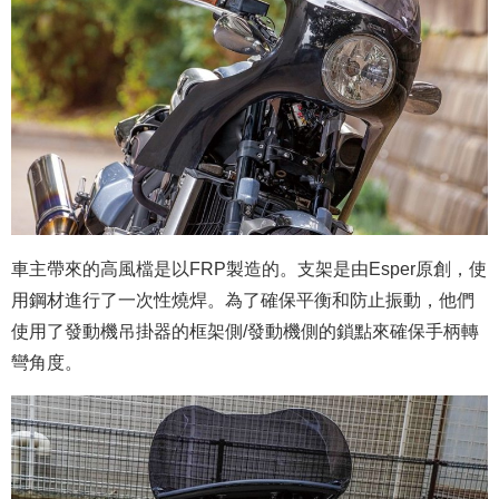
車主帶來的高風檔是以FRP製造的。支架是由Esper原創，使
用鋼材進行了一次性燒焊。為了確保平衡和防止振動，他們
使用了發動機吊掛器的框架側/發動機側的鎖點來確保手柄轉
彎角度。