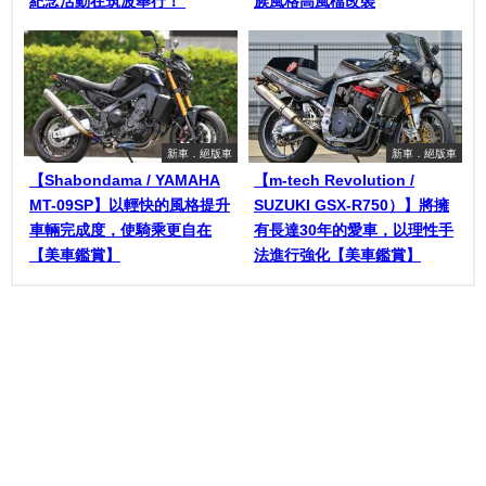
紀念活動在筑波舉行！
族風格高風檔改裝
新車．絕版車
新車．絕版車
【Shabondama / YAMAHA
【m-tech Revolution /
MT-09SP】以輕快的風格提升
SUZUKI GSX-R750）】將擁
車輛完成度，使騎乘更自在
有長達30年的愛車，以理性手
【美車鑑賞】
法進行強化【美車鑑賞】