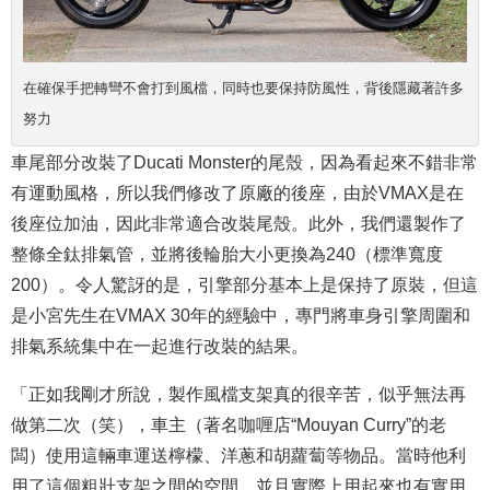
在確保手把轉彎不會打到風檔，同時也要保持防風性，背後隱藏著許多
努力
車尾部分改裝了Ducati Monster的尾殼，因為看起來不錯非常
有運動風格，所以我們修改了原廠的後座，由於VMAX是在
後座位加油，因此非常適合改裝尾殼。此外，我們還製作了
整條全鈦排氣管，並將後輪胎大小更換為240（標準寬度
200）。令人驚訝的是，引擎部分基本上是保持了原裝，但這
是小宮先生在VMAX 30年的經驗中，專門將車身引擎周圍和
排氣系統集中在一起進行改裝的結果。
「正如我剛才所說，製作風檔支架真的很辛苦，似乎無法再
做第二次（笑），車主（著名咖喱店“Mouyan Curry”的老
闆）使用這輛車運送檸檬、洋蔥和胡蘿蔔等物品。當時他利
用了這個粗壯支架之間的空間，並且實際上用起來也有實用