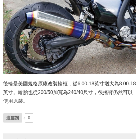
後輪是美國規格原廠改裝輪框，從6.00-18英寸增大為8.00-18
英寸。輪胎也從200/50加寬為240/40尺寸，後搖臂仍然可以
使用原裝。
這篇讚
0