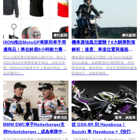
摩托新聞
摩托新聞
IXON推出MotoGP車隊和車手周
機車遇強風怎麼辦？6大騎乘對策
邊商品！將在鈴鹿8小時耐力賽和
解析：速度、車道位置與服裝完
日本MotoGP大獎賽上販售
整教學
來自法國的摩托車服飾品牌IXON，推出了
機車遇到強風該怎麼騎？從10m/s強風到
2023 MotoGP車隊和車手商品，包括日本
20m/s暴風，本篇整理6大實用對策，包含
唯一的MotoGP級車手中上貴晶的商品，以
降低車速、膝部夾持、車道位置調整與服裝
及所屬的LC...
防風技巧，並解析橋梁...
賽事消息
新車．絕版車
BMW EWC車手Reiterberger支
從 GSX-8R 到 Hayabusa！
持Hobelsberger，成為車隊中完
Suzuki 隼 Hayabusa ×《快打旋
美的後備車手
風 6》韓蛛俐 Juri 聯名直擊！2P
在2023年FIM世界耐力錦標賽開始前的上個
【搶先解析】Suzuki 隼 Hayabusa ×《快打