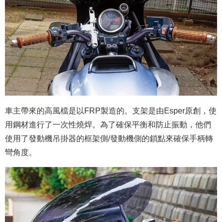
車主帶來的高風檔是以FRP製造的。支架是由Esper原創，使
用鋼材進行了一次性燒焊。為了確保平衡和防止振動，他們
使用了發動機吊掛器的框架側/發動機側的鎖點來確保手柄轉
彎角度。