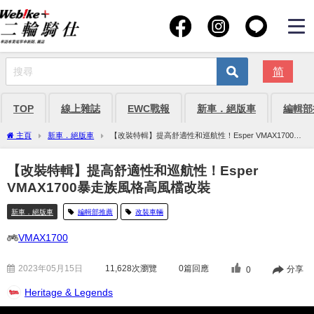
简
TOP
線上雜誌
EWC戰報
新車．絕版車
編輯部
主頁
新車．絕版車
【改裝特輯】提高舒適性和巡航性！Esper VMAX1700暴
走族風格高風檔改裝
【改裝特輯】提高舒適性和巡航性！Esper
VMAX1700暴走族風格高風檔改裝
新車．絕版車
編輯部推薦
改裝車輛
VMAX1700
2023年05月15日
11,628
次瀏覽
0篇回應
分享
0
Heritage & Legends