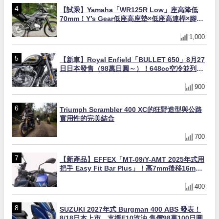
【試乘】Yamaha「WR125R Low」座高降低
70mm！Y’s Gear低座高座墊×低座高連桿×腳踏
著地感大幅改善，越野初學者推薦
1,000
【新車】Royal Enfield「BULLET 650」8月27
日日本發售（98萬日圓～）！648cc空冷並列雙
缸×虎眼指示燈×砲筒黑/戰艦藍兩色
900
Triumph Scrambler 400 XC的狂野造型與公路
實用性的完美結合
700
【新產品】EFFEX「MT-09/Y-AMT 2025年式用
把手 Easy Fit Bar Plus」！高7mm後移16mm
直上×三色×免換線組
400
SUZUKI 2027年式 Burgman 400 ABS 發表！
8/18日本上市、支援E10汽油 售價98萬100日圓