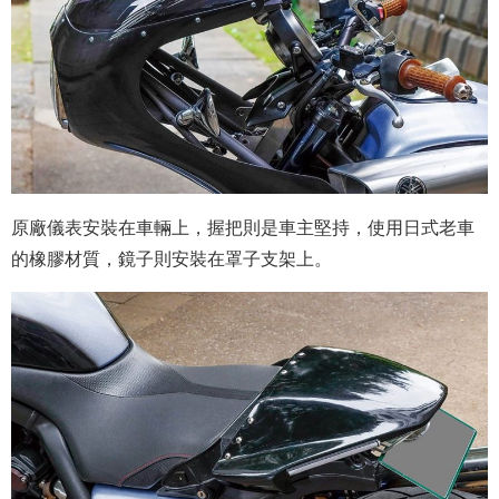
原廠儀表安裝在車輛上，
握把則是車主堅持，使用日式老車
的橡膠材質
，鏡子則安裝在罩子支架上。