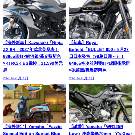
【海外新車】Kawasaki「Ninja
【新車】Royal
ZX-6R」2027年式北美發表！
Enfield「BULLET 650」8月27
636cc四缸×銀河銀/暮光藍新色
日日本發售（98萬日圓～）！
×KTRC/KIBS電控，11,599美元
648cc空冷並列雙缸×虎眼指示燈
起
×砲筒黑/戰艦藍兩色
2026 年 8 月 7 日
2026 年 8 月 7 日
【海外限定】Yamaha「Fazzio
【試乘】Yamaha「WR125R
Special Edition Sunset Blue」
Low」座高降低70mm！Y’s Gear