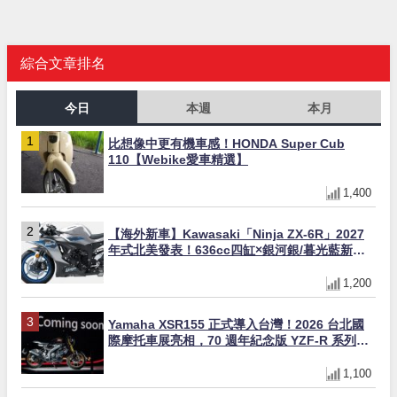
綜合文章排名
今日
本週
本月
比想像中更有機車感！HONDA Super Cub
110【Webike愛車精選】
1,400
【海外新車】Kawasaki「Ninja ZX-6R」2027
年式北美發表！636cc四缸×銀河銀/暮光藍新色
×KTRC/KIBS電控，11,599美元起
1,200
Yamaha XSR155 正式導入台灣！2026 台北國
際摩托車展亮相，70 週年紀念版 YZF-R 系列限
量追加販售
1,100