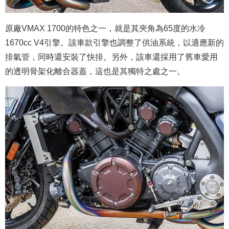
原廠VMAX 1700的特色之一，就是其夾角為65度的水冷
1670cc V4引擎。該車款引擎也調整了供油系統，以適應新的
排氣管，同時還安裝了快排。另外，該車還採用了舊車愛用
的透明骨架化離合器蓋，這也是其獨特之處之一。