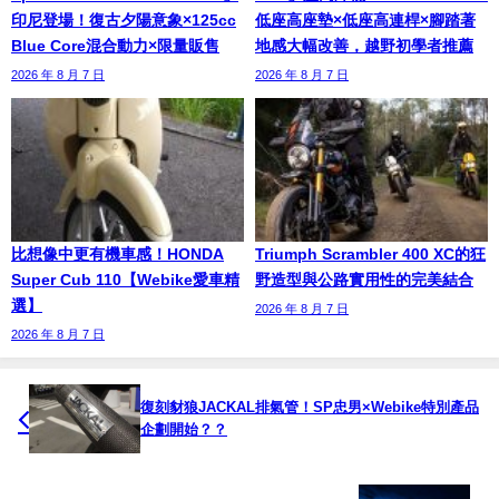
印尼登場！復古夕陽意象×125cc
低座高座墊×低座高連桿×腳踏著
Blue Core混合動力×限量販售
地感大幅改善，越野初學者推薦
2026 年 8 月 7 日
2026 年 8 月 7 日
比想像中更有機車感！HONDA
Triumph Scrambler 400 XC的狂
Super Cub 110【Webike愛車精
野造型與公路實用性的完美結合
選】
2026 年 8 月 7 日
2026 年 8 月 7 日
復刻豺狼JACKAL排氣管！SP忠男×Webike特別產品
企劃開始？？