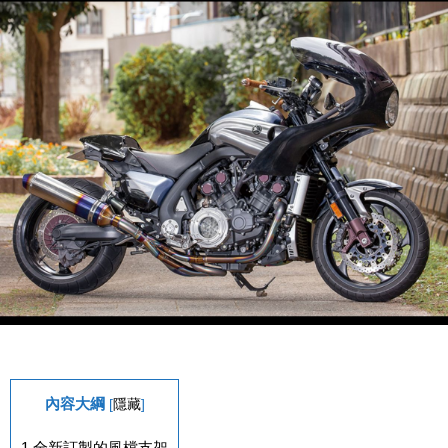
內容大綱
[
隱藏
]
1
全新訂製的風檔支架