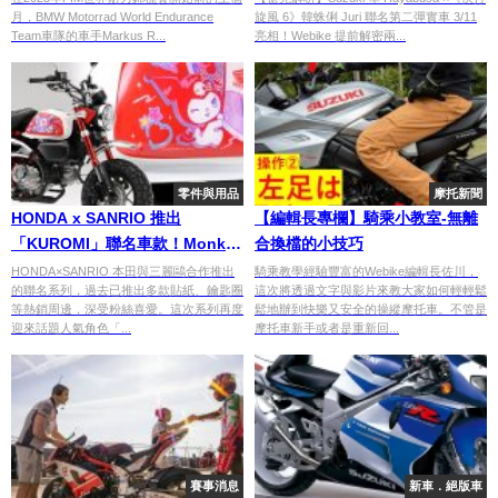
月，BMW Motorrad World Endurance
旋風 6》韓蛛俐 Juri 聯名第二彈實車 3/11
白金配色 3/11 亮相，會場限定週
Team車隊的車手Markus R...
亮相！Webike 提前解密兩...
邊領取全攻略
零件與用品
摩托新聞
HONDA x SANRIO 推出
【編輯長專欄】騎乘小教室-無離
「KUROMI」聯名車款！Monkey
合換檔的小技巧
125 專用油箱側蓋登場
HONDA×SANRIO 本田與三麗鷗合作推出
騎乘教學經驗豐富的Webike編輯長佐川，
的聯名系列，過去已推出多款貼紙、鑰匙圈
這次將透過文字與影片來教大家如何輕輕鬆
等熱銷周邊，深受粉絲喜愛。這次系列再度
鬆地辦到快樂又安全的操縱摩托車。不管是
迎來話題人氣角色「...
摩托車新手或者是重新回...
賽事消息
新車．絕版車