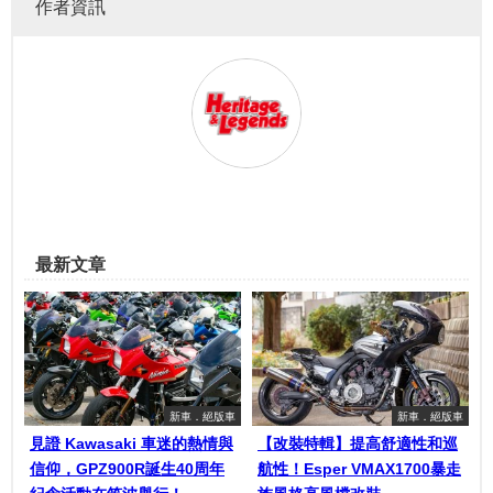
作者資訊
最新文章
新車．絕版車
新車．絕版車
見證 Kawasaki 車迷的熱情與
【改裝特輯】提高舒適性和巡
信仰，GPZ900R誕生40周年
航性！Esper VMAX1700暴走