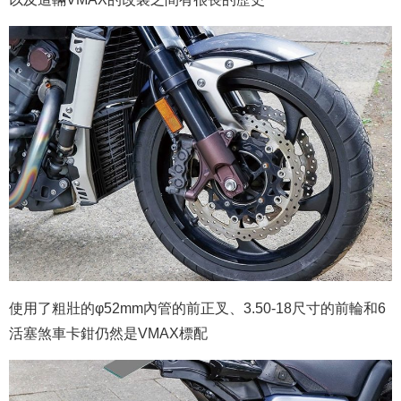
使用了粗壯的φ52mm內管的前正叉、3.50-18尺寸的前輪和6
活塞煞車卡鉗仍然是VMAX標配