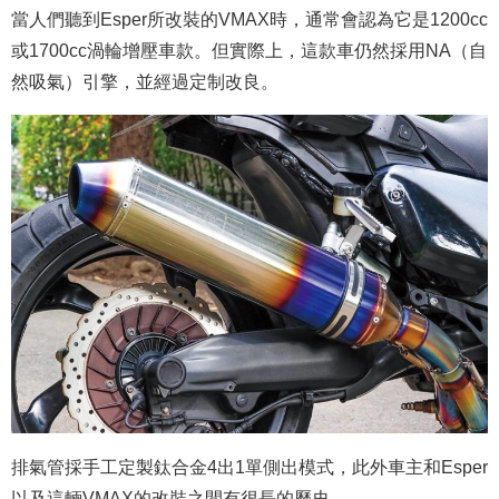
當人們聽到Esper所改裝的VMAX時，通常會認為它是1200cc
或1700cc渦輪增壓車款。但實際上，這款車仍然採用NA（自
然吸氣）引擎，並經過定制改良。
排氣管採手工定製鈦合金4出1單側出模式，此外車主和Esper
以及這輛VMAX的改裝之間有很長的歷史