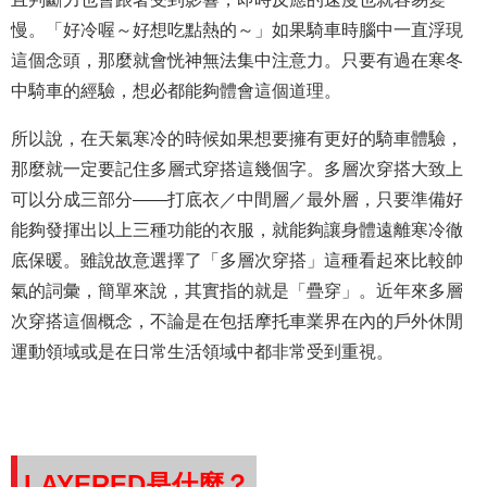
慢。「好冷喔～好想吃點熱的～」如果騎車時腦中一直浮現
這個念頭，那麼就會恍神無法集中注意力。只要有過在寒冬
中騎車的經驗，想必都能
夠
體會這個道理。
所以說，在天氣寒冷的時候如果想要擁有更好的騎車體驗，
那麼就一定要記住多層式穿搭這幾個字。多層次穿搭大致上
可以分成三部分——打底衣／中間層／最外層，只要準備好
能
夠
發揮出以上三種功能的衣服，就能
夠
讓身體遠離寒冷徹
底保暖。雖說故意選擇了「多層次穿搭」這種看起來比較帥
氣的詞彙，簡單來說，其實指的就是「疊穿」。近年來多層
次穿搭這個概念，不論是在包括摩托車業界在內的戶外休閒
運動領域或是在日常生活領域中都非常受到重視。
LAYERED是什麼？