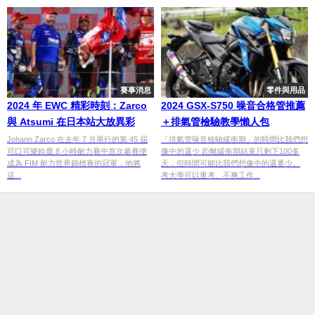
賽事消息
零件與用品
2024 年 EWC 精彩時刻：Zarco
2024 GSX-S750 噪音合格管推薦
與 Atsumi 在日本站大放異彩
＋排氣管檢驗教學懶人包
Johann Zarco 在去年 7 月舉行的第 45 屆
「排氣管噪音檢驗緩衝期」的時間比我們想
可口可樂鈴鹿 8 小時耐力賽中首次參賽便
像中的還少 距離緩衝期結束只剩下100多
成為 FIM 耐力世界錦標賽的冠軍，他將
天，但時間可能比我們想像中的還要少。
這...
考大學可以重考、不爽工作...