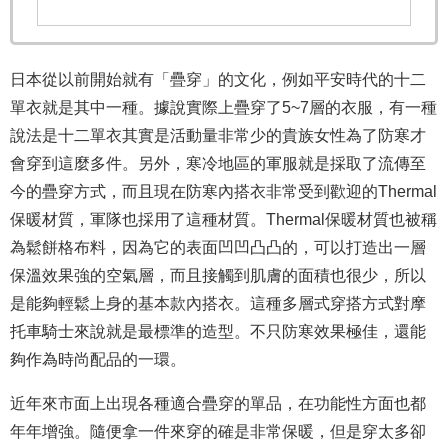
日本從以前開始就有「疊穿」的文化，例如平安時代的十二
單衣就是其中一種。據說實際上疊穿了5~7層的衣服，有一種
說法是十二單衣其實是活動量非常少的貴族女性為了防寒才
會穿到這麼多件。另外，寒冷地區的軍服就是採取了流傳至
今的疊穿方式，而且現在防寒內搭衣非常受到歡迎的Thermal
保暖材質，軍隊也採用了這種材質。Thermal保暖材質也被稱
為鬆餅格布料，因為它的表面凹凹凸凸的，可以打造出一層
保溫效果強的空氣層，而且接觸到肌膚的面積也很少，所以
是能
夠
輕鬆上身的基本款內搭衣。這種多層式穿搭方式對摩
托車騎士來說就是最標準的造型。不只防寒效果極佳，還能
夠
作為時尚配品的一環。
近年來市面上出現各種適合疊穿的單品，在功能性方面也都
年年增強。隨便拿一件來穿的確是非常保暖，但是穿太多卻