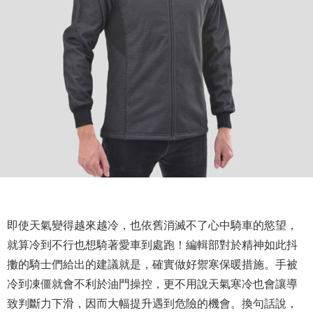
即使天氣變得越來越冷，也依舊消滅不了心中騎車的慾望，
就算冷到不行也想騎著愛車到處跑！編輯部對於精神如此抖
擻的騎士們給出的建議就是，確實做好禦寒保暖措施。手被
冷到凍僵就會不利於油門操控，更不用說天氣寒冷也會讓導
致判斷力下滑，因而大幅提升遇到危險的機會。換句話說，