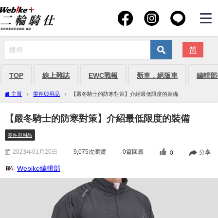
简
TOP
線上雜誌
EWC戰報
新車．絕版車
編輯部
主頁
零件與用品
【嚴冬騎士的防寒對策】介紹最低限度的裝備
【嚴冬騎士的防寒對策】介紹最低限度的裝備
零件與用品
2023年01月20日
9,075
次瀏覽
0篇回應
分享
0
Webike編輯部