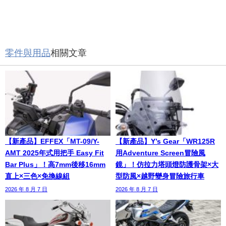
零件與用品
相關文章
【新產品】EFFEX「MT-09/Y-
【新產品】Y’s Gear「WR125R
AMT 2025年式用把手 Easy Fit
用Adventure Screen冒險風
Bar Plus」！高7mm後移16mm
鏡」！仿拉力塔頭燈防護骨架×大
直上×三色×免換線組
型防風×越野變身冒險旅行車
2026 年 8 月 7 日
2026 年 8 月 7 日