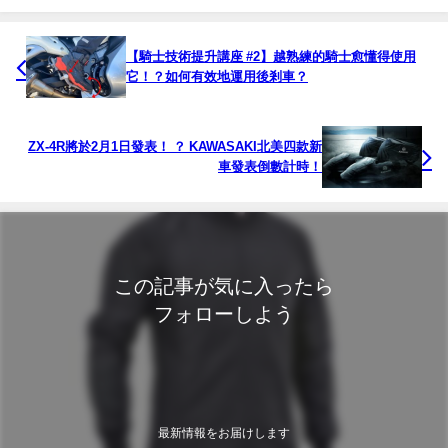
【騎士技術提升講座 #2】越熟練的騎士愈懂得使用
它！？如何有效地運用後剎車？
ZX-4R將於2月1日發表！ ？ KAWASAKI北美四款新
車發表倒數計時！
この記事が気に入ったら
フォローしよう
最新情報をお届けします