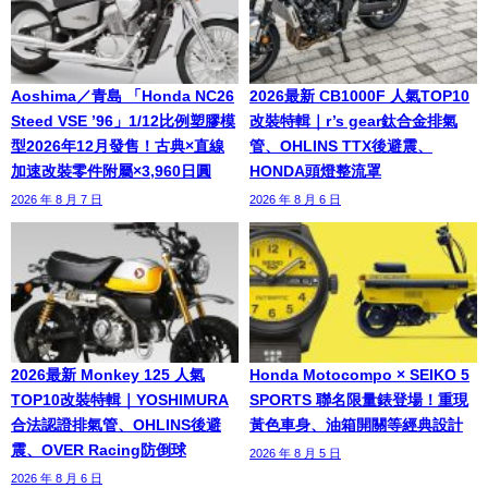
Aoshima／青島 「Honda NC26
2026最新 CB1000F 人氣TOP10
Steed VSE ’96」1/12比例塑膠模
改裝特輯｜r’s gear鈦合金排氣
型2026年12月發售！古典×直線
管、OHLINS TTX後避震、
加速改裝零件附屬×3,960日圓
HONDA頭燈整流罩
2026 年 8 月 7 日
2026 年 8 月 6 日
2026最新 Monkey 125 人氣
Honda Motocompo × SEIKO 5
TOP10改裝特輯｜YOSHIMURA
SPORTS 聯名限量錶登場！重現
合法認證排氣管、OHLINS後避
黃色車身、油箱開關等經典設計
震、OVER Racing防倒球
2026 年 8 月 5 日
2026 年 8 月 6 日