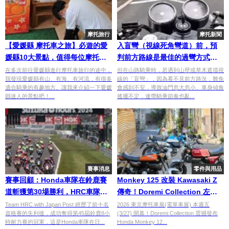
摩托旅行
摩托新聞
【愛媛縣 摩托車之旅】必遊的愛
入盲彎（視線死角彎道）前，預
媛縣10大景點，值得每位摩托車
判前方路線是最佳的過彎方式！
愛好者前往！（上）
【騎乘知識】
在多次前往愛媛縣進行摩托車旅行的途中，
但在山路騎乘時，若遇到山壁或草木遮擋視
我發現愛媛縣有山、有海、有河流，有很多
線的「盲彎」，因為看不見前方路況，難免
適合騎乘的有趣地方。讓我來介紹一下愛媛
會感到不安，導致油門忽大忽小、車身傾角
縣迷人的景點吧！...
搖擺不定，連帶騎乘節奏也亂...
賽事消息
零件與用品
賽事回顧：Honda車隊在鈴鹿賽
Monkey 125 改裝 Kawasaki Z
道斬獲第30場勝利，HRC車隊在
傳奇！Doremi Collection 左右
EWC賽事實現三連冠！
不對稱配色驚艷 2026 東京摩托車
Team HRC with Japan Post 經歷了前十名
2026 東京摩托車展(電單車展) 本週五
資格賽的失利後，成功奪得第45屆鈴鹿8小
(3/27) 開幕！Doremi Collection 震撼發布
展
時耐力賽的冠軍，這是Honda車隊在日...
Honda Monkey 12...