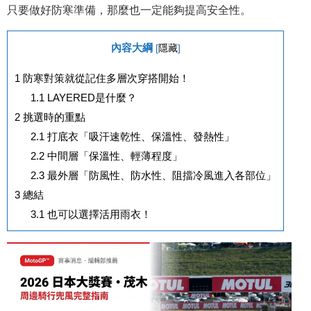
只要做好防寒準備，那麼也一定能
夠
提高安全性。
內容大綱
[
隱藏
]
1
防寒對策就從記住多層次穿搭開始！
1.1
LAYERED是什麼？
2
挑選時的重點
2.1
打底衣「吸汗速乾性、保溫性、發熱性」
2.2
中間層「保溫性、輕薄程度」
2.3
最外層「防風性、防水性、阻擋冷風進入各部位」
3
總結
3.1
也可以選擇活用雨衣！