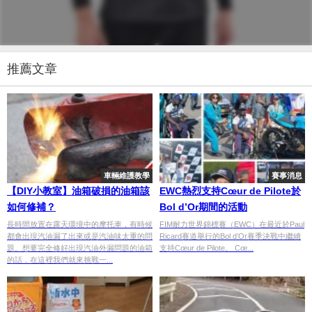
推薦文章
車輛維護教學
賽事消息
【DIY小教室】油箱破損的油箱該
EWC熱烈支持Cœur de Pilote於
如何修補？
Bol d’Or期間的活動
長時間放置在露天環境中的摩托車，有時候
FIM耐力世界錦標賽（EWC）在最近於Paul
都會出現汽油漏了出來或是汽油味太重的問
Ricard賽道舉行的Bol d’Or賽季決戰中繼續
題。想要完全修好出現汽油外漏問題的油箱
支持Cœur de Pilote。 Cœ...
的話，在這裡我們就來挑戰一...