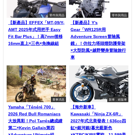
零件與用品
零件與用品
【新產品】EFFEX「MT-09/Y-
【新產品】Y’s
AMT 2025年式用把手 Easy
Gear「WR125R用
Fit Bar Plus」！高7mm後移
Adventure Screen冒險風
16mm直上×三色×免換線組
鏡」！仿拉力塔頭燈防護骨架
×大型防風×越野變身冒險旅行
車
賽事消息
新車．絕版車
Yamaha「Ténéré 700」
【海外新車】
2026 Red Bull Romaniacs
Kawasaki「Ninja ZX-6R」
大放異彩！Pol Tarrés總成績
2027年式北美發表！636cc四
第二×Kevin Gallais第四
缸×銀河銀/暮光藍新色
×Adventure Ultimate組
×KTRC/KIBS電控，11,599美