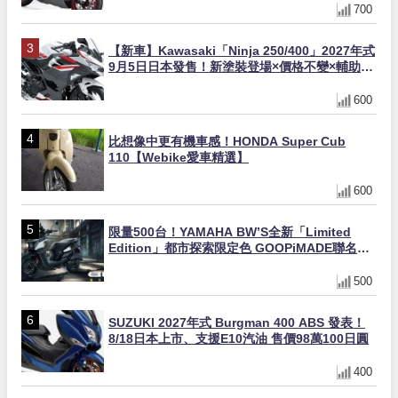
700
【新車】Kawasaki「Ninja 250/400」2027年式
9月5日日本發售！新塗裝登場×價格不變×輔助滑
動式離合器×LED頭燈標配
600
比想像中更有機車感！HONDA Super Cub
110【Webike愛車精選】
600
限量500台！YAMAHA BW’S全新「Limited
Edition」都市探索限定色 GOOPiMADE聯名包
同步登場
500
SUZUKI 2027年式 Burgman 400 ABS 發表！
8/18日本上市、支援E10汽油 售價98萬100日圓
400