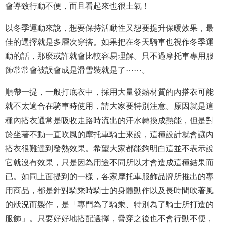
會導致行動不便，而且看起來也很土氣！
以冬季運動來說，想要保持活動性又想要提升保暖效果，最
佳的選擇就是多層次穿搭。如果把在冬天騎車也視作冬季運
動的話，那麼或許就會比較容易理解。只不過摩托車專用服
飾常常會被誤會成是滑雪裝就是了
⋯⋯
。
順帶一提，一般打底衣中，採用大量發熱材質的內搭衣可能
就不太適合在騎車時使用，請大家要特別注意。原因就是這
種內搭衣通常是吸收走路時流出的汗水轉換成熱能，但是對
於坐著不動一直吹風的摩托車騎士來說，這種設計就會讓內
搭衣很難達到發熱效果。希望大家都能
夠
明白這並不表示說
它就沒有效果，只是因為用途不同所以才會造成這種結果而
已。如同上面提到的一樣，各家摩托車服飾品牌所推出的專
用商品，都是針對騎乘時騎士的身體動作以及長時間吹著風
的狀況而製作，是「專門為了騎乘、特別為了騎士所打造的
服飾」。只要好好地搭配選擇，疊穿之後也不會行動不便，