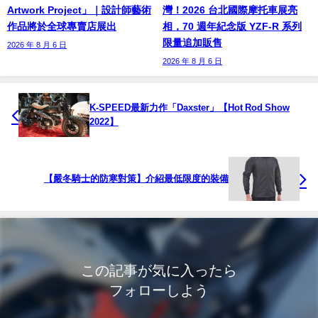
Artwork Project」｜設計師藝術
灣！2026 台北國際摩托車展亮
作品將於全球專賣店展出
相，70 週年紀念版 YZF-R 系列
限量追加販售
2026 年 8 月 6 日
2026 年 8 月 6 日
K-SPEED最新力作「Daxster」【Hot Rod Show
2022】
【嚴冬騎士的防寒對策】介紹最低限度的裝備
この記事が気に入ったら
フォローしよう