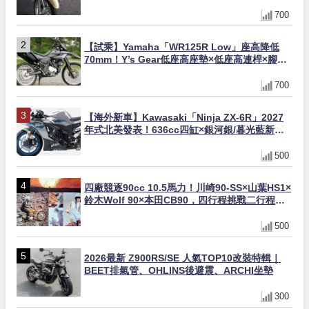
700
【試乘】Yamaha「WR125R Low」座高降低
70mm！Y’s Gear低座高座墊×低座高連桿×腳踏
著地感大幅改善，越野初學者推薦
700
【海外新車】Kawasaki「Ninja ZX-6R」2027
年式北美發表！636cc四缸×銀河銀/暮光藍新色
×KTRC/KIBS電控，11,599美元起
500
四廠競逐90cc 10.5馬力！川崎90-SS×山葉HS1×
鈴木Wolf 90×本田CB90，四行程挑戰二行程的
榮譽之戰｜型錄是映照時代的後照鏡 第19回
500
2026最新 Z900RS/SE 人氣TOP10改裝特輯｜
BEET排氣管、OHLINS後避震、ARCHI坐墊
300