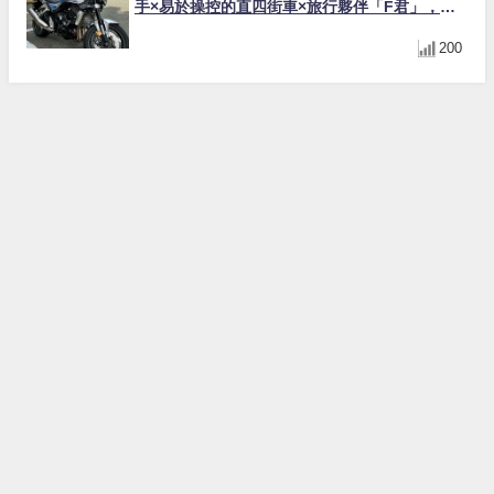
手×易於操控的直四街車×旅行夥伴「F君」，舞
妓花小姐真實心得【Webike愛車精選】
200