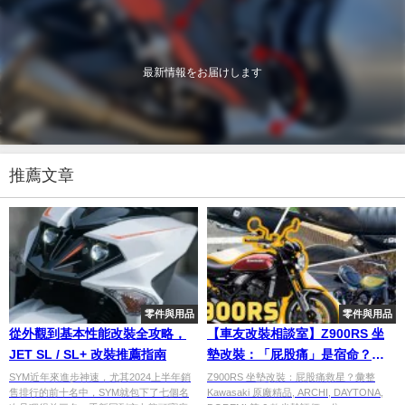
最新情報をお届けします
推薦文章
零件與用品
零件與用品
從外觀到基本性能改裝全攻略，
【車友改裝相談室】Z900RS 坐
JET SL / SL+ 改裝推薦指南
墊改裝：「屁股痛」是宿命？
「外觀」與「舒適」的終極對決
SYM近年來進步神速，尤其2024上半年銷
Z900RS 坐墊改裝：屁股痛救星？彙整
售排行的前十名中，SYM就包下了七個名
Kawasaki 原廠精品, ARCHI, DAYTONA,
｜台日車友評價匯總