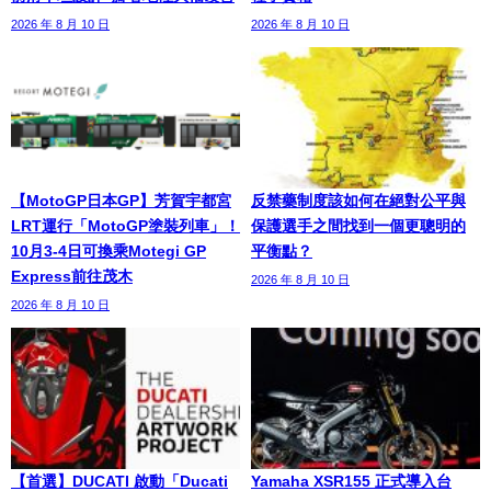
2026 年 8 月 10 日
2026 年 8 月 10 日
【MotoGP日本GP】芳賀宇都宮
反禁藥制度該如何在絕對公平與
LRT運行「MotoGP塗裝列車」！
保護選手之間找到一個更聰明的
10月3-4日可換乘Motegi GP
平衡點？
Express前往茂木
2026 年 8 月 10 日
2026 年 8 月 10 日
【首選】DUCATI 啟動「Ducati
Yamaha XSR155 正式導入台