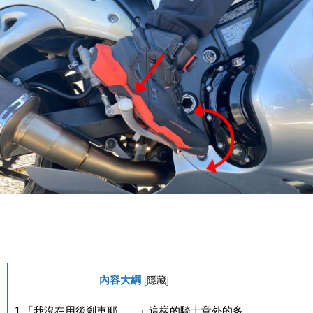
內容大綱
[
隱藏
]
1
「我沒在用後剎車耶……」這樣的騎士意外的多