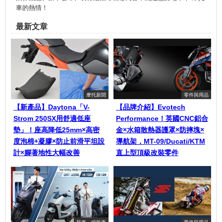
車的熱情！
最新文章
摩托新聞
零件與用品
【新產品】Daytona「V-
【品牌介紹】Evotech
Strom 250SX用舒適低座
Performance！英國CNC鋁合
墊」！座高降低25mm×高密
金×水箱散熱器護罩×防摔塊×
度泡棉+凝膠×防止前滑平坦設
導航架，MT-09/Ducati/KTM
計×腳著地性大幅改善
直上型頂級改裝零件
新車．絕版車
零件與用品