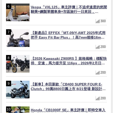
Vespa「VXL125」車主評價｜不追求速度的悠閒
騎乘×鋼製單體車身×市區旅行一日來回，
「Indy」的真實心得【Webike愛車精選】
300
【新產品】EFFEX「MT-09/Y-AMT 2025年式用
把手 Easy Fit Bar Plus」！高7mm後移16mm
直上×三色×免換線組
200
【2026 Kawasaki Z900RS 】規格揭曉：標配快
排、定速，馬力提升至 116ps，2026年2月日本
上市
200
【新車】本田新款「CB400 SUPER FOUR E-
Clutch」99萬8800日圓上市 8/21登場 新設計直
列四缸引擎58匹馬力動力升級
200
Honda「CB1000F SE」車主評價｜即時交車入