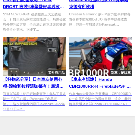
DRGBT 改裝×車聚愛好者必改套
束後有所收穫
餐一次看！
SYM NEW DRGBT改裝推薦三大套裝組
Christian Gamarino 的FIM耐力世界錦標賽
合，針對車聚玩家推出性能強化、騎乘優化
首個賽季雖然在Bol d’Or賽事中以失敗告
與外觀升級方案，全面滿足速克達改裝樂趣
終，但這一年對於這位Kawasaki...
與個性化需求。立即了...
零件與用品
新車．絕版車
【好物來分享】日本車友使用心
【車主有話說】Honda
得-滾輪和拉桿這咖都有！最適合
CBR1000RR-R Fireblade/SP 到
過夜旅行的座墊包就是你了！
底是怎樣的一輛車？！
買來試試看！使用經驗老實說！集結了眾多
作為Honda最強的市售車款，CBR1000RR-
騎士「真正心得」的Webike「商品評
R一直是不少騎士的最終目標。這次，我們
論」。這次就讓我們從日本Webike 2022年
將為您帶來有關Honda CBR1000RR-R F...
11月11日～2...