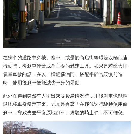
在狹窄的道路中穿梭、塞車，或是於商店街等環境以極低速
行駛時，後剎車便會成為主要的減速工具。如果是騎乘大排
氣量車款的話，在以二檔輕催油門、搭配半離合緩慢前進
時，使用後剎車便能減少車身的晃動。
此外在遇到突然有人衝出來等緊急情況時，用後剎車也能輕
鬆地將車身穩定下來。尤其是有著「在極低速行駛時使用前
剎車，導致失去平衡原地倒車」經驗的騎士們，不可輕忽。