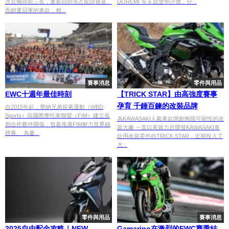
次且獨得前三名，重新回到市占龍頭寶座。
DOREMI 等 6 款坐墊評價，分...
而銷量冠軍的車款，相...
賽事消息
零件與用品
EWC十週年最佳時刻
【TRICK STAR】由高強度賽事
孕育 千錘百鍊的改裝品牌
自2015年起，華納兄弟探索運動（WBD
Sports）與國際摩托車聯盟（FIM）建立長
為KAWASAKI人氣車款開創無限可能性的改
期合作夥伴關係，負責推廣FIM耐力世界錦
裝大廠 一直以來致力於開發KAWASAKI車
標賽。 為慶...
款用改裝零件的TRICK STAR，近期投入了
大...
零件與用品
賽事消息
2025自由配全攻略｜NEW
Gamarino在激烈的EWC賽季結