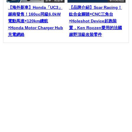
【海外新車】Honda「UC3」
【品牌介紹】Scar Racing！
越南發售！160cc同級6.0kW
鈦合金腳踏×CNC三角台
電動馬達×120km續航
×Holeshot Device起跑裝
×Honda Motor Charger Hub
置，Ken Roczen愛用的法國
充電網絡
越野頂級改裝零件