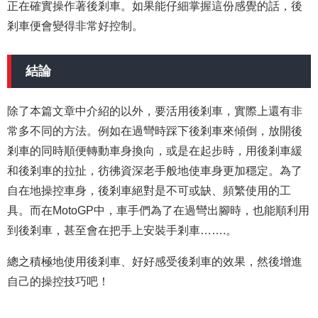
正在確實操作著後剎車。如果能仔細掌握這份感覺的話，後
剎車便會變得非常好控制。
結論
除了本篇文章中介紹的以外，要活用後剎車，實際上還有非
常多不同的方法。例如在過彎時踩下後剎車來傾倒，放開後
剎車的同時順便轉動車身換向，或是在起步時，用後剎車緩
和後剎車的拉扯，彷彿資深老手般地使車身更加穩定。為了
自在地操控車身，後剎車絕對是不可或缺、頻繁使用的工
具。
而在MotoGP中，車手們為了在過彎出腳時，也能順利用
到後剎車，甚至會在把手上安裝手剎車…….。
總之積極地使用後剎車、好好感受後剎車的效果，然後增進
自己的操控技巧吧！