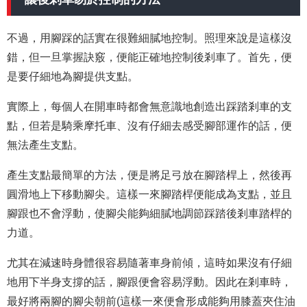
不過，用腳踩的話實在很難細膩地控制。照理來說是這樣沒
錯，但一旦掌握訣竅，便能正確地控制後剎車了。首先，便
是要仔細地為腳提供支點。
實際上，每個人在開車時都會無意識地創造出踩踏剎車的支
點，但若是騎乘摩托車、沒有仔細去感受腳部運作的話，便
無法產生支點。
產生支點最簡單的方法，便是將足弓放在腳踏桿上，然後再
圓滑地上下移動腳尖。這樣一來腳踏桿便能成為支點，並且
腳跟也不會浮動，使腳尖能夠細膩地調節踩踏後剎車踏桿的
力道。
尤其在減速時身體很容易隨著車身前傾，這時如果沒有仔細
地用下半身支撐的話，腳跟便會容易浮動。因此在剎車時，
最好將兩腳的腳尖朝前(這樣一來便會形成能夠用膝蓋夾住油