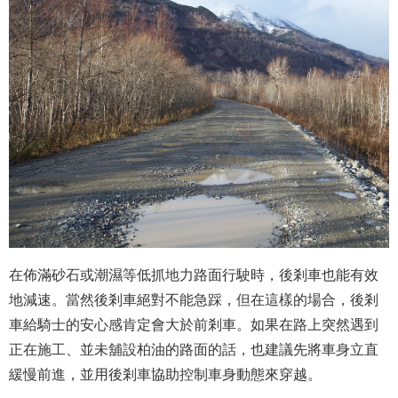
在佈滿砂石或潮濕等低抓地力路面行駛時，後剎車也能有效
地減速。當然後剎車絕對不能急踩，但在這樣的場合，後剎
車給騎士的安心感肯定會大於前剎車。如果在路上突然遇到
正在施工、並未舖設柏油的路面的話，也建議先將車身立直
緩慢前進，並用後剎車協助控制車身動態來穿越。