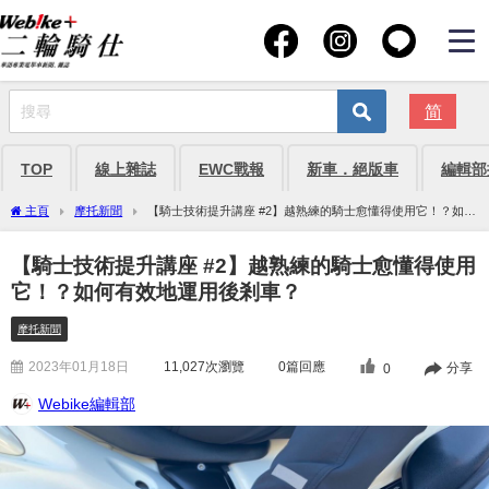
简
TOP
線上雜誌
EWC戰報
新車．絕版車
編輯部
主頁
摩托新聞
【騎士技術提升講座 #2】越熟練的騎士愈懂得使用它！？如何
有效地運用後剎車？
【騎士技術提升講座 #2】越熟練的騎士愈懂得使用
它！？如何有效地運用後剎車？
摩托新聞
2023年01月18日
11,027
次瀏覽
0篇回應
分享
0
Webike編輯部