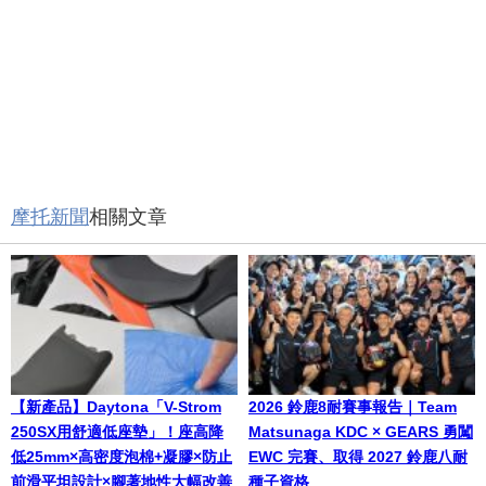
摩托新聞
相關文章
【新產品】Daytona「V-Strom
2026 鈴鹿8耐賽事報告｜Team
250SX用舒適低座墊」！座高降
Matsunaga KDC × GEARS 勇闖
低25mm×高密度泡棉+凝膠×防止
EWC 完賽、取得 2027 鈴鹿八耐
前滑平坦設計×腳著地性大幅改善
種子資格