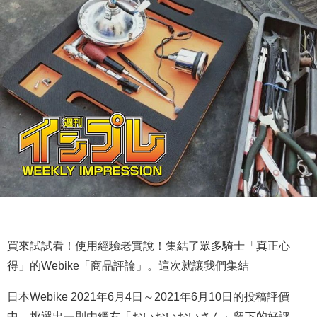
買來試試看！使用經驗老實說！集結了眾多騎士「真正心
得」的Webike「商品評論」。這次就讓我們集結
日本Webike 2021年6月4日～2021年6月10日的投稿評價
中，挑選出一則由網友「おいおいおいさん」留下的好評，