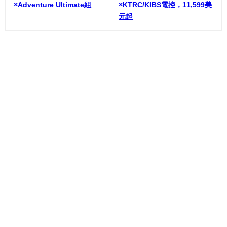
×Adventure Ultimate組
×KTRC/KIBS電控，11,599美
元起