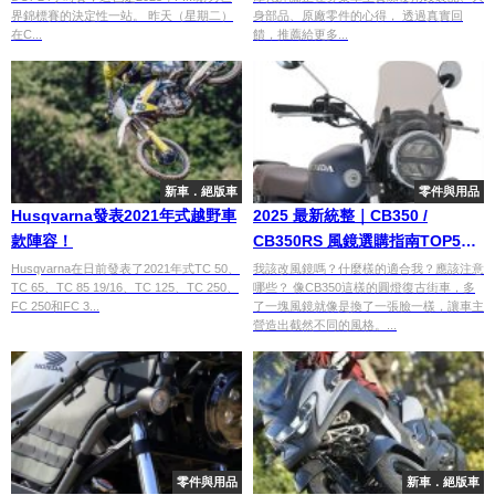
界錦標賽的決定性一站。 昨天（星期二）
身部品、原廠零件的心得， 透過真實回
在C...
饋，推薦給更多...
新車．絕版車
零件與用品
Husqvarna發表2021年式越野車
2025 最新統整｜CB350 /
款陣容！
CB350RS 風鏡選購指南TOP5｜
各品牌特色與功能一篇整理給你
Husqvarna在日前發表了2021年式TC 50、
我該改風鏡嗎？什麼樣的適合我？應該注意
TC 65、TC 85 19/16、TC 125、TC 250、
哪些？ 像CB350這樣的圓燈復古街車，多
FC 250和FC 3...
了一塊風鏡就像是換了一張臉一樣，讓車主
營造出截然不同的風格。...
零件與用品
新車．絕版車