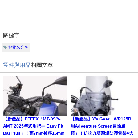
關鍵字
好物來分享
零件與用品
相關文章
【新產品】EFFEX「MT-09/Y-
【新產品】Y’s Gear「WR125R
AMT 2025年式用把手 Easy Fit
用Adventure Screen冒險風
Bar Plus」！高7mm後移16mm
鏡」！仿拉力塔頭燈防護骨架×大