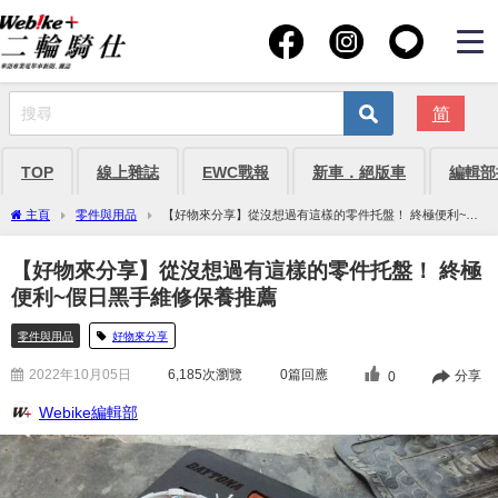
简
TOP
線上雜誌
EWC戰報
新車．絕版車
編輯部
主頁
零件與用品
【好物來分享】從沒想過有這樣的零件托盤！ 終極便利~假
日黑手維修保養推薦
【好物來分享】從沒想過有這樣的零件托盤！ 終極
便利~假日黑手維修保養推薦
零件與用品
好物來分享
2022年10月05日
6,185
次瀏覽
0篇回應
分享
0
Webike編輯部