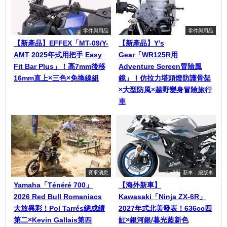
零件與用品
零件與用品
【新產品】EFFEX「MT-09/Y-
【新產品】Y’s
AMT 2025年式用把手 Easy
Gear「WR125R用
Fit Bar Plus」！高7mm後移
Adventure Screen冒險風
16mm直上×三色×免換線組
鏡」！仿拉力塔頭燈防護骨架
×大型防風×越野變身冒險旅行
車
賽事消息
新車．絕版車
Yamaha「Ténéré 700」
【海外新車】
2026 Red Bull Romaniacs
Kawasaki「Ninja ZX-6R」
大放異彩！Pol Tarrés總成績
2027年式北美發表！636cc四
第二×Kevin Gallais第四
缸×銀河銀/暮光藍新色