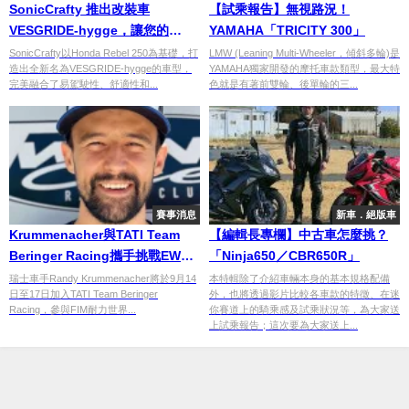
SonicCrafty 推出改裝車
【試乘報告】無視路況！
VESGRIDE-hygge，讓您的
YAMAHA「TRICITY 300」
Rebel 250 變身舒適旅行良伴
SonicCrafty以Honda Rebel 250為基礎，打
LMW (Leaning Multi-Wheeler，傾斜多輪)是
造出全新名為VESGRIDE-hygge的車型，
YAMAHA獨家開發的摩托車款類型，最大特
完美融合了易駕駛性、舒適性和...
色就是有著前雙輪、後單輪的三...
賽事消息
新車．絕版車
Krummenacher與TATI Team
【編輯長專欄】中古車怎麼挑？
Beringer Racing攜手挑戰EWC
「Ninja650／CBR650R」
賽季高潮
瑞士車手Randy Krummenacher將於9月14
本特輯除了介紹車輛本身的基本規格配備
日至17日加入TATI Team Beringer
外，也將透過影片比較各車款的特徵、在迷
Racing，參與FIM耐力世界...
你賽道上的騎乘感及試乘狀況等，為大家送
上試乘報告；這次要為大家送上...