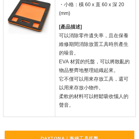
・小格：橫 60 x 直 60 x 深 20
(mm)
[產品描述]
可以消除零件遺失率，且在保養
維修期間消除放置工具時所產生
的噪音。
EVA 材質的托盤，可以將散亂的
物品整齊地整理組織起來。
它不僅可以用來存放工具，還可
以用來存放小物件。
柔軟的材料可以輕鬆吸收惱人的
聲音。
DAYTONA｜海綿工具托盤