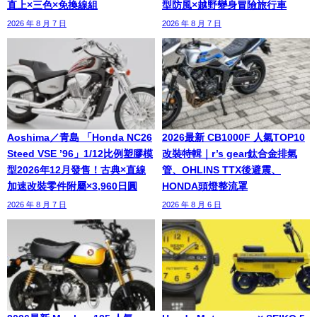
直上×三色×免換線組
型防風×越野變身冒險旅行車
2026 年 8 月 7 日
2026 年 8 月 7 日
Aoshima／青島 「Honda NC26
2026最新 CB1000F 人氣TOP10
Steed VSE ’96」1/12比例塑膠模
改裝特輯｜r’s gear鈦合金排氣
型2026年12月發售！古典×直線
管、OHLINS TTX後避震、
加速改裝零件附屬×3,960日圓
HONDA頭燈整流罩
2026 年 8 月 7 日
2026 年 8 月 6 日