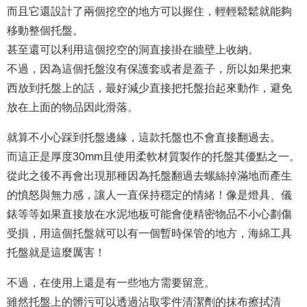
而且它還設計了兩個挖空的地方可以握住，輕輕鬆鬆就能
夠
移動整個托盤。
甚至還可以利用這個挖空的洞直接掛在牆壁上收納。
不過，因為這個托盤沒有保護套或者是蓋子，所以如果把東
西放到托盤上的話，最好減少直接把托盤抬起來動作，避免
放在上面的物品因此滑落。
就算不小心
踩
到托盤邊緣，這款托盤也不會直接翻過去。
而這正是厚度30mm且使用柔軟材質製作的托盤其優點之一。
從此之後不再會出現那種因為托盤翻過去螺絲掉滿地而產生
的憤怒與無力感，讓人一直保持穩定的情緒！像是燈具、儀
錶等等如果直接放在水泥地板可能會使精密物品不小心劃傷
受損，用這個托盤就可以有一個暫時保管的地方，海綿工具
托盤就是這麼厲害！
不過，在使用上還是有一些地方需要留意。
雖然托盤上的髒
污
可以透過沾取零件清潔劑的抹布擦拭清