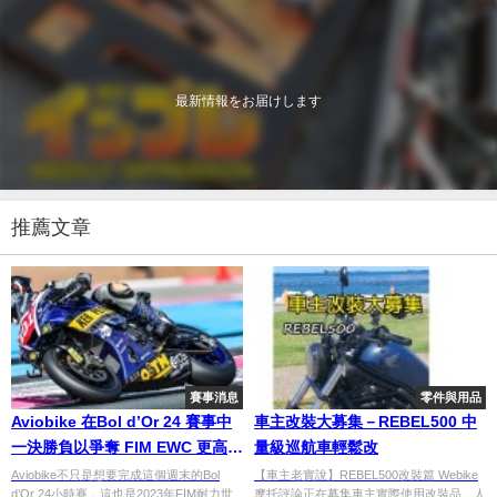
最新情報をお届けします
推薦文章
賽事消息
零件與用品
Aviobike 在Bol d’Or 24 賽事中
車主改裝大募集－REBEL500 中
一決勝負以爭奪 FIM EWC 更高排
量級巡航車輕鬆改
名
Aviobike不只是想要完成這個週末的Bol
【車主老實說】REBEL500改裝篇 Webike
d’Or 24小時賽，這也是2023年FIM耐力世
摩托評論正在募集車主實際使用改裝品、人