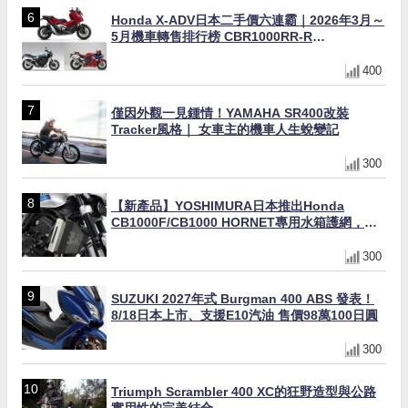
Honda X-ADV日本二手價六連霸｜2026年3月～
5月機車轉售排行榜 CBR1000RR-R
FIREBLADE SP首度躋身前十
400
僅因外觀一見鍾情！YAMAHA SR400改裝
Tracker風格｜ 女車主的機車人生蛻變記
300
【新產品】YOSHIMURA日本推出Honda
CB1000F/CB1000 HORNET專用水箱護網，六
角網紋設計質感升級
300
SUZUKI 2027年式 Burgman 400 ABS 發表！
8/18日本上市、支援E10汽油 售價98萬100日圓
300
Triumph Scrambler 400 XC的狂野造型與公路
實用性的完美結合