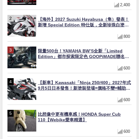
2,400
【海外】2027 Suzuki Hayabusa（隼）發表！
新增 Special Edition 特仕版，全新珍珠白塗裝
與專屬配備登場
800
限量500台！YAMAHA BW’S全新「Limited
Edition」都市探索限定色 GOOPiMADE聯名包
同步登場
600
【新車】Kawasaki「Ninja 250/400」2027年式
9月5日日本發售！新塗裝登場×價格不變×輔助滑
動式離合器×LED頭燈標配
600
比想像中更有機車感！HONDA Super Cub
110【Webike愛車精選】
600