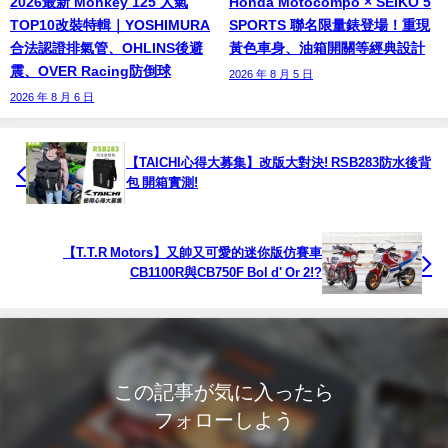
2026最新 Monkey 125 人氣
Honda Motocompo × SEIKO 5
TOP10改裝特輯｜YOSHIMURA
SPORTS 聯名限量錶登場！重現
合法認證排氣管、OHLINS後避
黃色車身、油箱開關等經典設計
震、OVER Racing防倒球
2026 年 8 月 5 日
2026 年 8 月 6 日
【TAICHI心得大募集】改版大對決! RSB283防水後背
包 開箱實測!
【T.T.R Motors】又帥又可愛的迷你版仿賽車
CB1100R與CB750F Bol d' Or 2!?
この記事が気に入ったら
フォローしよう