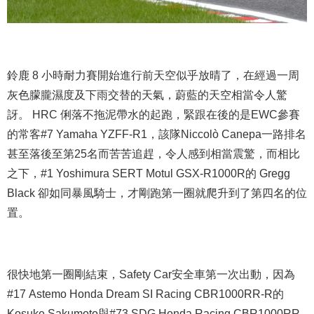
鈴鹿 8 小時耐力賽開始進行前天空似乎放晴了，在經過一周
灰色朦朧濕度及下雨交替的天氣，蔚藍的天空相當令人驚
訝。 HRC 俐落不拖泥帶水的起跑，緊跟在後的是EWC參賽
的常客#7 Yamaha YZFF-R1，該隊Niccolò Canepa一路排名
甚至落後至第25名而苦苦追趕，令人感到相當震驚，而相​​比
之下，#1 Yoshimura SERT Motul GSX-R1000R的 Gregg
Black 卻如同暴風騎士，才剛跑第一圈就爬升到了第四名的位
置。
很快地第一圈剛結束，Safety Car安全車第一次出動，因為
#17 Astemo Honda Dream SI Racing CBR1000RR-R的
Kosuke Sakumoto與#73 SDG Honda Racing CBR1000RR-