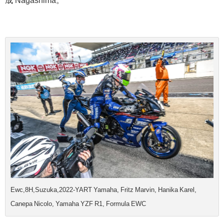
成 Nagashima。
Ewc,8H,Suzuka,2022-YART Yamaha, Fritz Marvin, Hanika Karel,
Canepa Nicolo, Yamaha YZF R1, Formula EWC