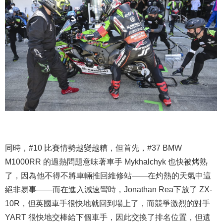
同時，#10 比賽情勢越變越糟，但首先，#37 BMW
M1000RR 的過熱問題意味著車手 Mykhalchyk 也快被烤熟
了，因為他不得不將車輛推回維修站——在灼熱的天氣中這
絕非易事——而在進入減速彎時，Jonathan Rea下放了 ZX-
10R，但英國車手很快地就回到場上了，而競爭激烈的對手
YART 很快地交棒給下個車手，因此交換了排名位置，但遺