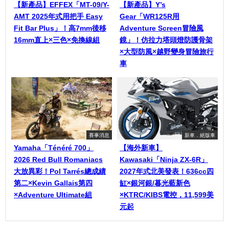
【新產品】EFFEX「MT-09/Y-
【新產品】Y’s
AMT 2025年式用把手 Easy
Gear「WR125R用
Fit Bar Plus」！高7mm後移
Adventure Screen冒險風
16mm直上×三色×免換線組
鏡」！仿拉力塔頭燈防護骨架
×大型防風×越野變身冒險旅行
車
賽事消息
新車．絕版車
Yamaha「Ténéré 700」
【海外新車】
2026 Red Bull Romaniacs
Kawasaki「Ninja ZX-6R」
大放異彩！Pol Tarrés總成績
2027年式北美發表！636cc四
第二×Kevin Gallais第四
缸×銀河銀/暮光藍新色
×Adventure Ultimate組
×KTRC/KIBS電控，11,599美
元起