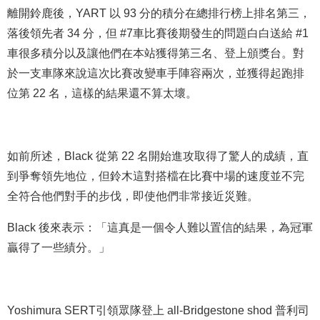
離開鈴鹿後，YART 以 93 分的積分在總排行榜上排名第三，
落後領先者 34 分，但 #7車比賽後期發生的問題白白送給 #1
車很多積分以及讓他們在本站獲得第三名、登上頒獎台。對
於一支車隊來說這次比賽改變車手陣容兩次，並獲得起跑排
位第 22 名，這樣的結果還不算太壞。
如前所述，Black 從第 22 名開始進攻取得了驚人的成績，直
到爭奪領先地位，但鈴木這對搭檔在比賽中場的速度並不完
全符合他們對手的步伐，即使他們非常接近災難。
Black 後來表示：「這真是一個令人難以置信的結果，為冠軍
贏得了一些績分。」
Yoshimura SERT引領眾隊登上 all-Bridgestone shod 普利司