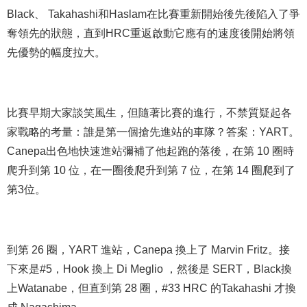
Black、 Takahashi和Haslam在比賽重新開始後先後陷入了爭
奪領先的狀態，直到HRC重返啟動它應有的速度後開始將領
先優勢的幅度拉大。
比賽早期大家談笑風生，但隨著比賽的進行，不禁質疑起各
家戰略的考量：誰是第一個搶先進站的車隊？答案：YART。
Canepa出色地快速進站彌補了他起跑的落後，在第 10 圈時
爬升到第 10 位，在一圈後爬升到第 7 位，在第 14 圈爬到了
第3位。
到第 26 圈，YART 進站，Canepa 換上了 Marvin Fritz。接
下來是#5，Hook 換上 Di Meglio ，然後是 SERT，Black換
上Watanabe，但直到第 28 圈，#33 HRC 的Takahashi 才換