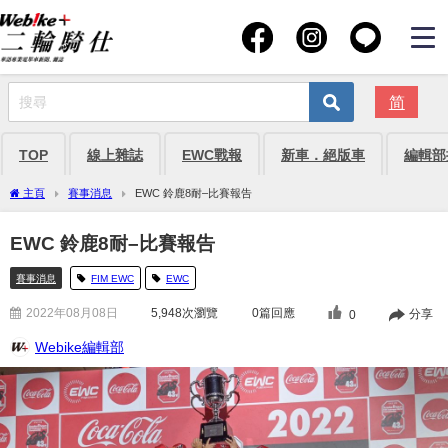
简
TOP
線上雜誌
EWC戰報
新車．絕版車
編輯部
主頁
賽事消息
EWC 鈴鹿8耐–比賽報告
EWC 鈴鹿8耐–比賽報告
賽事消息
FIM EWC
EWC
2022年08月08日
5,948
次瀏覽
0篇回應
分享
0
Webike編輯部