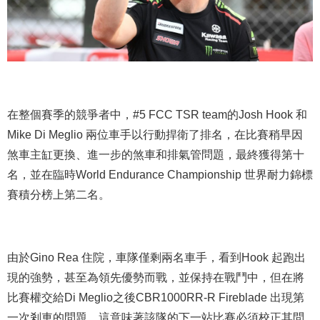
在整個賽季的競爭者中，#5 FCC TSR team的Josh Hook 和
Mike Di Meglio 兩位車手以行動捍衛了排名，在比賽稍早因
煞車主缸更換、進一步的煞車和排氣管問題，最終獲得第十
名，並在臨時World Endurance Championship 世界耐力錦標
賽積分榜上第二名。
由於Gino Rea 住院，車隊僅剩兩名車手，看到Hook 起跑出
現的強勢，甚至為領先優勢而戰，並保持在戰鬥中，但在將
比賽權交給Di Meglio之後CBR1000RR-R Fireblade 出現第
一次剎車的問題，這意味著該隊的下一站比賽必須校正其問