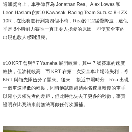
通頒獎台上，車手陣容為 Jonathan Rea、Alex Lowes 和
Leon Haslam 的#10 Kawasaki Racing Team Suzuka 8H ZX-
10R，在比賽進行到第四個小時，Rea於T12緩慢降速，這似
乎是 8小時耐力賽唯一真正令人擔憂的原因，即使安全車的
出現也教人感到沮喪。
#10
KRT 曾與# 7 Yamaha 展開較量，其中 7 號賽車的速度
較快，但油耗較高，而 KRT 在第二次安全車出場時失利，將
KRT 與領先隊伍分了開來。後來 ，接近中場時分，Rea 出現
一個車速降低的幅度，同時他試圖超越兩名速度較慢的車手
以縮小與領先者的差距，但此時他失去了更多的秒數，事實
證明在比賽結束前無法再做任何次彌補。