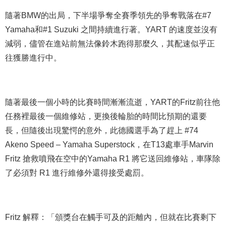
隨著BMW的出局，下半場爭奪全賽季領先的爭奪戰落在#7
Yamaha和#1 Suzuki 之間持續進行著。YART 的速度並沒有
減弱，儘管在進站前無法像鈴木跑得那麼久，其配速似乎正
往獲勝進行中。
隨著最後一個小時的比賽時間漸漸流逝，YART的Fritz前往他
任務裡最後一個維修站，更換後輪胎的時間比預期的還要
長，但隨後出現驚愕的意外，此德國選手為了趕上 #74
Akeno Speed – Yamaha Superstock，在T13處車手Marvin
Fritz 搶救噴飛在空中的Yamaha R1 將它送回維修站，車隊除
了必須對 R1 進行維修外還得接受處罰。
Fritz 解釋：「頒獎台在觸手可及的距離內，但就在比賽剩下