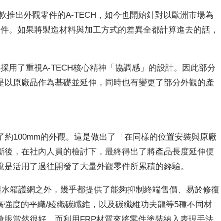
0R等車款推出外觀零件的A-TECH，如今也開始針對以歐洲市場為
觀零件。如果將製造材料與加工方式的差異全都計算進去的話，
，採用了重視A-TECH核心精神「協調感」的設計。因此部分
是以原廠品作為基礎並延伸，同時也有變更了部分外觀的產
了約100mm的外觀。這是做出了「在同樣的位置安裝與原廠
斷後，在社內人員的檢討下，最終得出了將產品長度延伸便
說是活用了過往開發了大量外觀零件所累積的經驗。
塊與水箱護網之外，幾乎都提供了能夠抑制終端售價、易於修復
高強度的平織/綾織碳纖維，以及碳纖維功夫龍等5種不同材
搶眼當然很好，而利用FRP材質來將零件塗裝納入表現手法