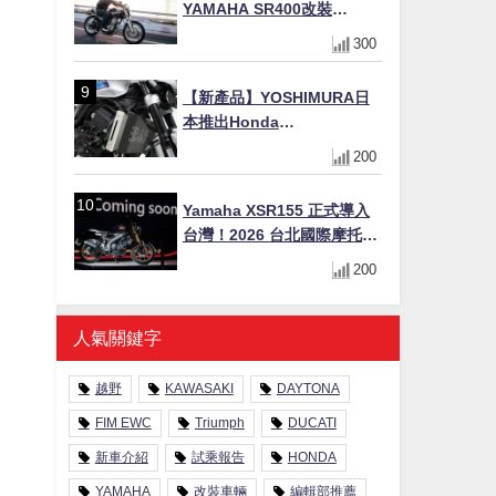
YAMAHA SR400改裝
Tracker風格｜ 女車主的機車
300
人生蛻變記
【新產品】YOSHIMURA日
本推出Honda
CB1000F/CB1000 HORNET
200
專用水箱護網，六角網紋設
計質感升級
Yamaha XSR155 正式導入
台灣！2026 台北國際摩托車
展亮相，70 週年紀念版
200
YZF-R 系列限量追加販售
人氣關鍵字
越野
KAWASAKI
DAYTONA
FIM EWC
Triumph
DUCATI
新車介紹
試乘報告
HONDA
YAMAHA
改裝車輛
編輯部推薦