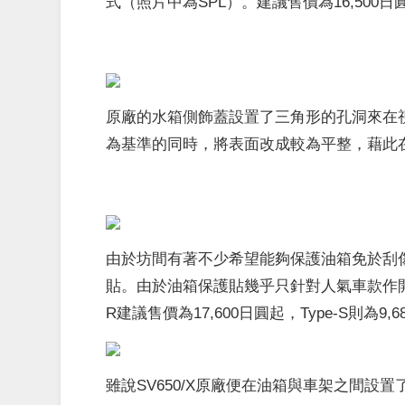
式（照片中為SPL）。建議售價為16,500日
原廠的水箱側飾蓋設置了三角形的孔洞來在視
為基準的同時，將表面改成較為平整，藉此在
由於坊間有著不少希望能夠保護油箱免於刮傷
貼。由於油箱保護貼幾乎只針對人氣車款作開
R建議售價為17,600日圓起，Type-S則為9,
雖說SV650/X原廠便在油箱與車架之間設