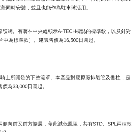
條護蓋同時安裝，並且也能作為駐車球活用。
護網。有著在中央處顯示A-TECH標誌的標準款，以及針對
片中為標準款）。建議售價為16,500日圓起。
趣的騎士所開發的下整流罩。本產品對應原廠排氣管
及
側柱，是
為33,000日圓起。
兩側向前叉前方擴展，藉此減低風阻
，共有
STD、SPL
兩種款