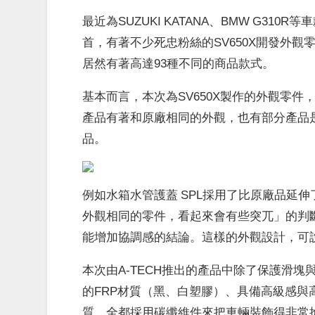
最近為SUZUKI KATANA、BMW G31
首，有著不少死忠粉絲的SV650X開發外
居然有著高達93種不同的商品款式。
基本而言，本次為SV650X製作的外觀零件
產品有著和原廠相同的外觀，也有部分產品
品。
例如
水箱水管護蓋 SPL
採用了比原廠品延伸
外觀相同的零件，看起來會有些突兀」的判
能增加協調感的結論。這樣的外觀設計，可
本次由A-TECH推出的產品中除了保護滑
的FRP材質（黑、白塑膠）、具備高級感與
質。全都採用碳纖維件來把車輛裝飾得非常