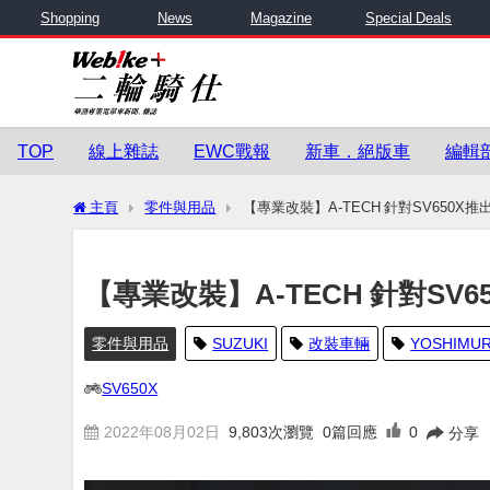
Shopping
News
Magazine
Special Deals
TOP
線上雜誌
EWC戰報
新車．絕版車
編輯
主頁
零件與用品
【專業改裝】A-TECH 針對SV650X
【專業改裝】A-TECH 針對SV
零件與用品
SUZUKI
改裝車輛
YOSHIMU
SV650X
2022年08月02日
9,803
次瀏覽
0篇回應
0
分享