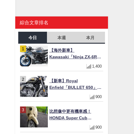
綜合文章排名
今日
本週
本月
【海外新車】
Kawasaki「Ninja ZX-6R」
2027年式北美發表！636cc
1,400
四缸×銀河銀/暮光藍新色
×KTRC/KIBS電控，11,599
【新車】Royal
美元起
Enfield「BULLET 650」8
月27日日本發售（98萬日圓
900
～）！648cc空冷並列雙缸×
虎眼指示燈×砲筒黑/戰艦藍兩
比想像中更有機車感！
色
HONDA Super Cub
110【Webike愛車精選】
900