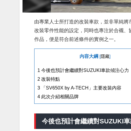
由專業人士所打造的改裝車款，並非單純將
改裝零件性能的設定，同時也專注於合襯、
作品，便是符合前述條件的實例之一。
內容大綱
[
隱藏
]
1
今後也預計會繼續對SUZUKI車款傾注心力
2
改裝特點
3
「SV650X by A-TECH」主要改裝内容
4
此次介紹相關品牌
今後也預計會繼續對SUZUKI