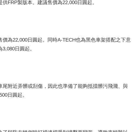
FRP製版本。建議售價為22,000日圓起。
為22,000日圓起。同時A-TECH也為
黑色車架搭配之下意
,080日圓起。
車尾附近弄髒或刮傷，因此也準備了能夠抵擋髒污飛濺、與
500日圓起。