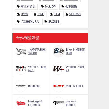
車主有話說
MotoGP
名車圖鑑
BMW
EWC
KTM
騎士用品
YOSHIMURA
SUZUKI
合作刊登媒體
小老婆汽機車
Bike IN 機車資
資訊網
訊網
Webike+ 動画
Webike+ 編輯
紹介
部
motoinfo
Motocyclelist
Heritage &
custom-
Legends
people