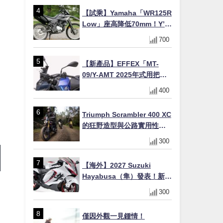
【試乘】Yamaha「WR125R
Low」座高降低70mm！Y’s
Gear低座高座墊×低座高連桿
700
×腳踏著地感大幅改善，越野
初學者推薦
【新產品】EFFEX「MT-
09/Y-AMT 2025年式用把手
Easy Fit Bar Plus」！高
400
7mm後移16mm直上×三色×
免換線組
Triumph Scrambler 400 XC
的狂野造型與公路實用性的
完美結合
300
【海外】2027 Suzuki
Hayabusa（隼）發表！新增
Special Edition 特仕版，全
300
新珍珠白塗裝與專屬配備登
場
僅因外觀一見鍾情！