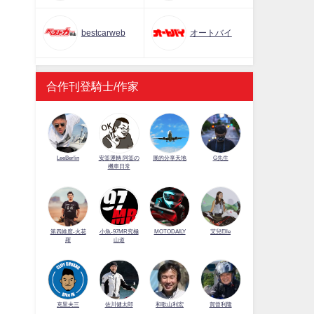
bestcarweb
オートバイ
合作刊登騎士/作家
LeeBerlin
安筌運轉 阿筌の
展的分享天地
G先生
機車日常
第四維度-火花
小魚-97MR究極
MOTODAILY
艾兒Elle
羅
山道
佐川健太郎
克里夫三
和歌山利宏
賀曾利隆