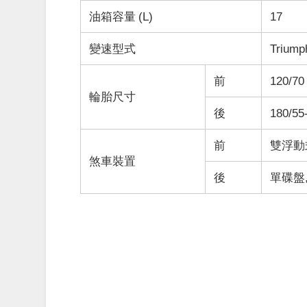
油箱容量 (L)
17
變速型式
Trium
前
120/70
輪胎尺寸
後
180/55
前
雙浮動式
煞車裝置
後
單碟盤,