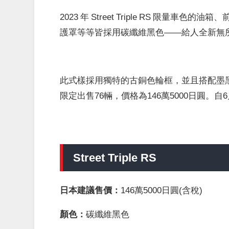
2023 年 Street Triple RS 限
護罩等等皆採用碳纖維黑色——給人全新無
此式樣採用獨特的古銅色輪框，並且搭配墨
限定出售76輛，價格為146萬5000日圓。
Street Triple RS
日本建議售價：
146萬5000日圓(含稅)
顏色：
碳纖維黑色