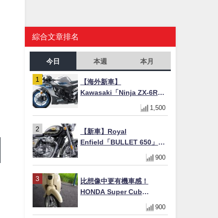
綜合文章排名
今日
本週
本月
【海外新車】
Kawasaki「Ninja ZX-6R」
2027年式北美發表！636cc
1,500
四缸×銀河銀/暮光藍新色
×KTRC/KIBS電控，11,599
【新車】Royal
美元起
Enfield「BULLET 650」8
月27日日本發售（98萬日圓
900
～）！648cc空冷並列雙缸×
虎眼指示燈×砲筒黑/戰艦藍兩
比想像中更有機車感！
色
HONDA Super Cub
110【Webike愛車精選】
900