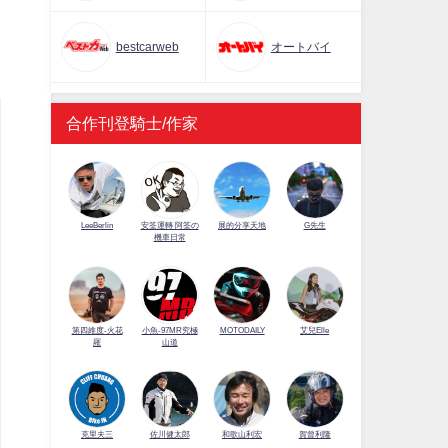
bestcarweb
オートバイ
合作刊登騎士/作家
LeeBerlin
安筌運轉 阿筌の
展的分享天地
G先生
機車日常
第四維度-火花
小魚-97MR究極
MOTODAILY
艾兒Elle
羅
山道
佐川健太郎
克里夫三
和歌山利宏
賀曾利隆