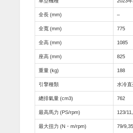
車型機種
2023年
全長 (mm)
–
全寬 (mm)
775
全高 (mm)
1085
座高 (mm)
825
重量 (kg)
188
引擎種類
水冷直列
總排氣量 (cm
3
)
762
最高馬力 (PS/rpm)
123/11
最大扭力 (N・m/rpm)
79/9,3