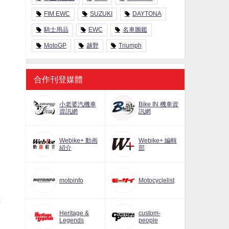
FIM EWC
SUZUKI
DAYTONA
騎士用品
EWC
名車圖鑑
MotoGP
越野
Triumph
合作刊登媒體
小老婆汽機車
Bike IN 機車資
資訊網
訊網
Webike+ 動画
Webike+ 編輯
紹介
部
]
motoinfo
Motocyclelist
譯
Heritage &
custom-
Legends
people