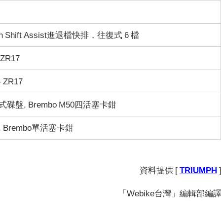
ph Shift Assist進退檔快排，往復式 6 檔
 ZR17
- ZR17
碟盤, Brembo M50四活塞卡鉗
 Brembo單活塞卡鉗
資料提供 [
TRIUMPH
「Webike台灣」編輯部編