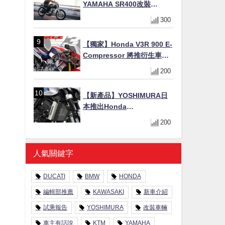
YAMAHA SR400改裝
Tracker風格｜ 女車主的機車
300
人生蛻變記
【獨家】Honda V3R 900 E-
Compressor 將推衍生車
系？自然進氣 V3 同步測試
200
中，CG 預想曝光！
【新產品】YOSHIMURA日
本推出Honda
CB1000F/CB1000 HORNET
200
專用水箱護網，六角網紋設
計質感升級
人氣關鍵字
DUCATI
BMW
HONDA
編輯部推薦
KAWASAKI
新車介紹
試乘報告
YOSHIMURA
改裝車輛
車主有話說
KTM
YAMAHA