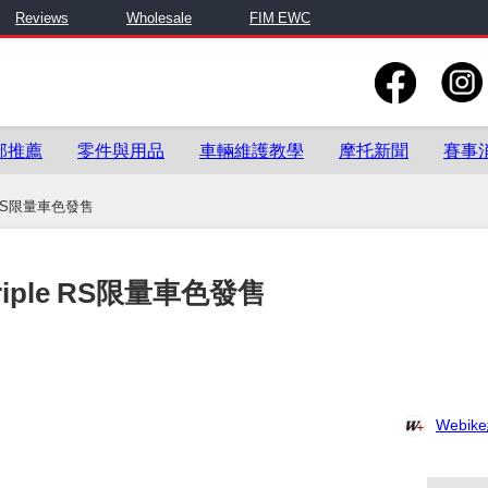
Reviews
Wholesale
FIM EWC
部推薦
零件與用品
車輛維護教學
摩托新聞
賽事
le RS限量車色發售
 Triple RS限量車色發售
Webi