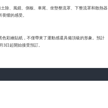
量車色的油箱、前土除、風鏡、側板、車尾、坐墊整流罩、下整流罩和散熱器
所畏懼的感受。
黑色彩繪貼紙
，不僅帶來了運動感還具備頂級的形象。預計
自6月3日起開始接受預訂。