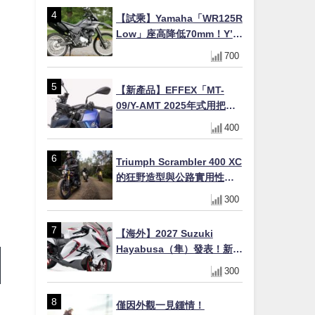
【試乘】Yamaha「WR125R
Low」座高降低70mm！Y’s
Gear低座高座墊×低座高連桿
700
×腳踏著地感大幅改善，越野
初學者推薦
【新產品】EFFEX「MT-
09/Y-AMT 2025年式用把手
Easy Fit Bar Plus」！高
400
7mm後移16mm直上×三色×
免換線組
Triumph Scrambler 400 XC
的狂野造型與公路實用性的
完美結合
300
【海外】2027 Suzuki
Hayabusa（隼）發表！新增
Special Edition 特仕版，全
300
新珍珠白塗裝與專屬配備登
場
僅因外觀一見鍾情！