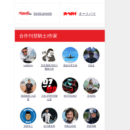
bestcarweb
オートバイ
合作刊登騎士/作家
LeeBerlin
安筌運轉 阿筌の
展的分享天地
G先生
機車日常
第四維度-火花
小魚-97MR究極
MOTODAILY
艾兒Elle
羅
山道
佐川健太郎
克里夫三
和歌山利宏
賀曾利隆