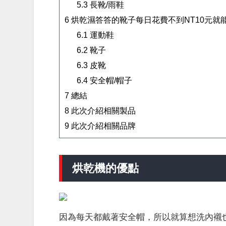
5.3
長靴/雨鞋
6
烘乾濕答答的靴子每日花費不到NT10元就
6.1
運動鞋
6.2
靴子
6.3
皮靴
6.4
安全帽/帽子
7
總結
8
此次介紹相關製品
9
此次介紹相關品牌
烘乾機的優點
因為每天都戴著安全帽，所以就算想洗內襯