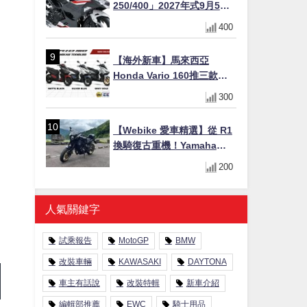
250/400」2027年式9月5日
日本發售！新塗裝登場×價格
400
不變×輔助滑動式離合器
×LED頭燈標配
【海外新車】馬來西亞
Honda Vario 160推三款新
色！售價10,498令吉(約台幣
300
7.1萬/港幣1.99萬)
【Webike 愛車精選】從 R1
換騎復古重機！Yamaha
XSR900 (900cc) 車主「サ
200
ー」先生真實心得與改裝藍
圖
人氣關鍵字
試乘報告
MotoGP
BMW
改裝車輛
KAWASAKI
DAYTONA
車主有話說
改裝特輯
新車介紹
編輯部推薦
EWC
騎士用品