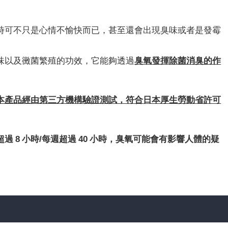
時可不只是心情不愉快而已，甚至還會出現臭味或者是發霉
味以及黴菌繁殖的功效，它能
夠
透過
臭氧發揮除菌消臭的作
本產品經由第三方機構驗證測試，符合
日本厚生勞動省許可
。
 8 小時/每週超過 40 小時，臭氧可能會有影響人體的疑