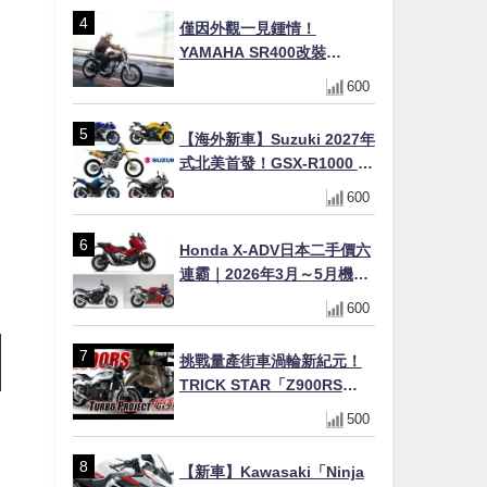
僅因外觀一見鍾情！
YAMAHA SR400改裝
Tracker風格｜ 女車主的機車
600
人生蛻變記
【海外新車】Suzuki 2027年
式北美首發！GSX-R1000 40
週年紀念×SV-7GX新款跨界
600
車×RM-Z450 Ken Roczen
冠軍套件
Honda X-ADV日本二手價六
連霸｜2026年3月～5月機車
轉售排行榜 CBR1000RR-R
600
FIREBLADE SP首度躋身前
十
挑戰量產街車渦輪新紀元！
TRICK STAR「Z900RS
TURBO Project」直指超越
500
Ducati Superleggera性能
【新車】Kawasaki「Ninja