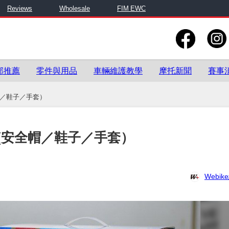
Reviews
Wholesale
FIM EWC
部推薦
零件與用品
車輛維護教學
摩托新聞
賽事
帽／鞋子／手套）
(安全帽／鞋子／手套）
Webi