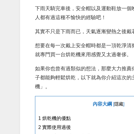
下雨天騎完車後，安全帽以及運動鞋放一個
人都有過這種不愉快的經驗吧！
其實不只是下雨而已，天氣逐漸變熱之後戴
想要在每一次戴上安全帽時都是一頂乾淨清
就專門買一台烘乾機來用感覺又太過奢侈。
如果你也曾有過類似的想法，那麼大力推薦
子都能
夠
輕鬆烘乾，以下就為你介紹這次的主角——
機」。
內容大綱
[
隱藏
]
1
烘乾機的優點
2
實際使用過後