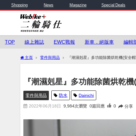
Shopping
News
Magazine
Special Deals
TOP
線上雜誌
EWC戰報
新車．絕版車
編輯
主頁
零件與用品
『潮濕剋星』多功能除菌烘乾機(安全
『潮濕剋星』多功能除菌烘乾機
零件與用品
防水
Dainichi
2022年06月18日
9,984
次瀏覽
0篇回應
0
分享