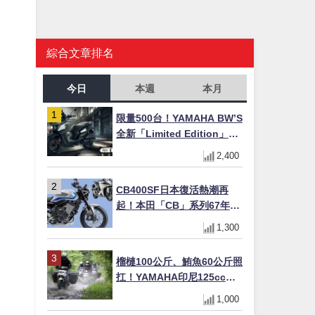
綜合文章排名
今日
本週
本月
限量500台！YAMAHA BW’S
全新「Limited Edition」都
市探索限定色 GOOPiMADE
2,400
聯名包同步登場
CB400SF日本復活熱潮再
起！本田「CB」系列67年傳
奇解密 與CBR差異一次搞懂
1,300
榴槤100公斤、鮪魚60公斤照
扛！YAMAHA印尼125cc速
克達Gear Ultima 2740公里
1,000
耐操實測