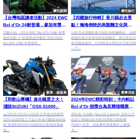
摩托新聞
摩托旅行
【台灣地區讀者活動】2024 EWC
【四國旅行特輯】香川縣必去景
Bol d’Or 24耐登場，參加有獎徵
點！瀚海倒映的烏龍麵文化與自
答抽TSR周邊!
然奇觀(上)
活動介紹：2024 EWC Bol d'Or 24耐 有獎
位於日本四國的香川縣以烏龍麵聞名，全縣
徵答活動 🎉 歡迎車迷們參與 2024 EWC
範圍內有許多美味的烏龍麵店，所以當去日
Bol d'Or 24耐 有獎徵答...
本四國旅遊時，記得順道去附近的店家品嚐
一下...
新車．絕版車
賽事消息
【和歌山專欄】進化幅度之大！
2024年EWC精彩時刻：卡內帕以
淺談SUZUKI「GSX-S1000」
Bol d’Or 頒獎台為其輝煌職業生
涯畫下句點
▲2021年式GSX-S1000 正常進化的新型
尼科洛·卡內帕 (Niccolò Canepa) 去年九月
GSX-S1000投入了這六年來不斷進步的技
告別了他傑出的 FIM 世界耐力錦標賽
術 筆者對於GSX-S1000這台車抱持著極
(EWC) 生涯，成為摩托車賽車史上最偉
佳...
大...