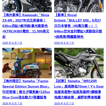
【海外新車】Kawasaki「Ninja
【新車】Royal
ZX-6R」2027年式北美發表！
Enfield「BULLET 650」8月27
636cc四缸×銀河銀/暮光藍新色
日日本發售（98萬日圓～）！
×KTRC/KIBS電控，11,599美元
648cc空冷並列雙缸×虎眼指示燈
起
×砲筒黑/戰艦藍兩色
2026 年 8 月 7 日
2026 年 8 月 7 日
【海外限定】Yamaha「Fazzio
【試乘】Yamaha「WR125R
Special Edition Sunset Blue」
Low」座高降低70mm！Y’s Gear
印尼登場！復古夕陽意象×125cc
低座高座墊×低座高連桿×腳踏著
Blue Core混合動力×限量販售
地感大幅改善，越野初學者推薦
2026 年 8 月 7 日
2026 年 8 月 7 日