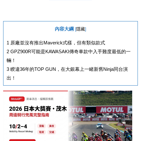
內容大綱
[
隱藏
]
1
原廠並沒有推出Maverick式樣，但有類似款式
2
GPZ900R可能是KAWASAKI傳奇車款中入手難度最低的一
輛！
3
睽違36年的TOP GUN，在大銀幕上一睹新舊Ninja同台演
出！