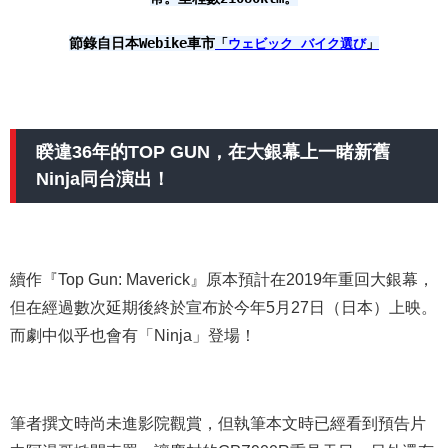
節錄自日本Webike車市
「
ウェビック バイク選び
」
睽違36年的TOP GUN，在大銀幕上一睹新舊
Ninja同台演出！
續作『Top Gun: Maverick』原本預計在2019年重回大銀幕，
但在經過數次延期後終於宣布於今年5月27日（日本）上映。
而劇中似乎也會有「Ninja」登場！
筆者撰文時尚未進影院觀賞，但執筆本文時已經看到預告片