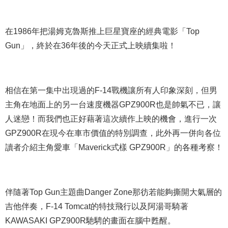
在1986年把湯姆克魯斯推上巨星寶座的經典電影「Top
Gun」，終於在36年後的今天正式上映續集啦！
相信在第一集中出現過的F-14戰機讓所有人印象深刻，但男
主角在地面上的另一台速度機器GPZ900R也是帥氣不已，讓
人迷戀！而我們也正好藉著這次續作上映的機會，進行一次
GPZ900R在現今在車市價值的特別調查，此外再一併向各位
讀者介紹主角愛車「Maverick式樣 GPZ900R」的各種考察！
伴隨著Top Gun主題曲Danger Zone那彷若能夠撕開大氣層的
吉他伴奏，F-14 Tomcat的特技飛行以及阿湯哥騎著
KAWASAKI GPZ900R馳騁的畫面在腦中甦醒。