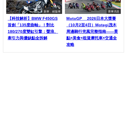
新車．絕版車
賽事消息
【科技解析】BMW F450GS
MotoGP™ 2026日本大獎賽
首創「135度曲軸」！對比
（10月2至4日）Motegi茂木
180/270度雙缸引擎：聲浪、
周邊騎行兜風完整指南——景
牽引力與優缺點全拆解
點×美食×租賃摩托車×交通全
攻略