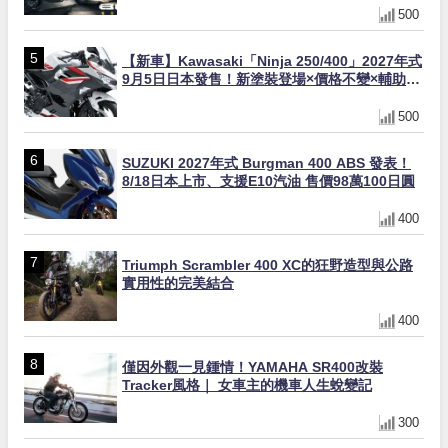
500
【新車】Kawasaki「Ninja 250/400」2027年式
9月5日日本發售！新塗裝登場×價格不變×輔助滑
動式離合器×LED頭燈標配
500
SUZUKI 2027年式 Burgman 400 ABS 發表！
8/18日本上市、支援E10汽油 售價98萬100日圓
400
Triumph Scrambler 400 XC的狂野造型與公路
實用性的完美結合
400
僅因外觀一見鍾情！YAMAHA SR400改裝
Tracker風格｜ 女車主的機車人生蛻變記
300