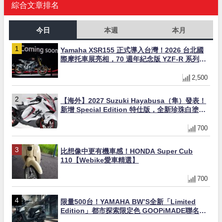
綜合文章排名
今日
本週
本月
Yamaha XSR155 正式導入台灣！2026 台北國
際摩托車展亮相，70 週年紀念版 YZF-R 系列限
量追加販售
2,500
【海外】2027 Suzuki Hayabusa（隼）發表！
新增 Special Edition 特仕版，全新珍珠白塗裝
與專屬配備登場
700
比想像中更有機車感！HONDA Super Cub
110【Webike愛車精選】
700
限量500台！YAMAHA BW’S全新「Limited
Edition」都市探索限定色 GOOPiMADE聯名包
同步登場