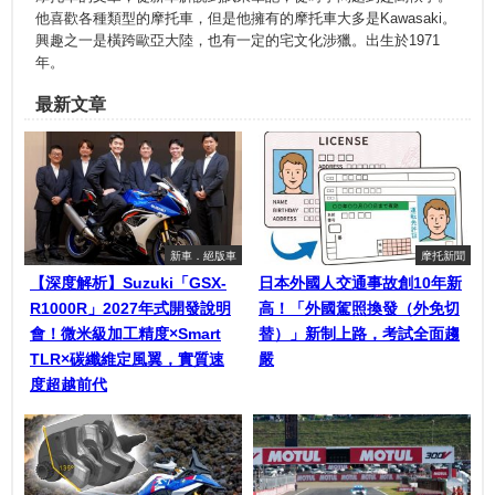
他喜歡各種類型的摩托車，但是他擁有的摩托車大多是Kawasaki。
興趣之一是橫跨歐亞大陸，也有一定的宅文化涉獵。出生於1971
年。
最新文章
新車．絕版車
摩托新聞
【深度解析】Suzuki「GSX-
日本外國人交通事故創10年新
R1000R」2027年式開發說明
高！「外國駕照換發（外免切
會！微米級加工精度×Smart
替）」新制上路，考試全面趨
TLR×碳纖維定風翼，實質速
嚴
度超越前代