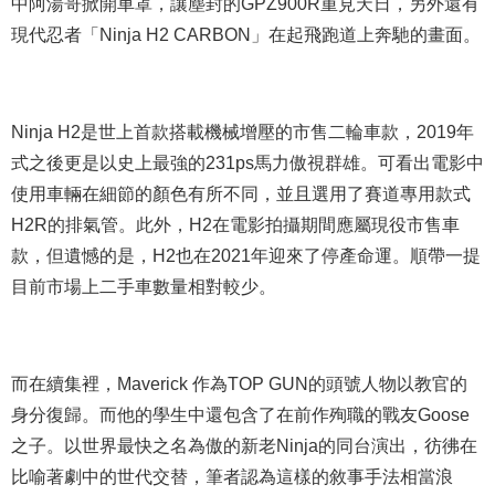
中阿湯哥掀開車罩，讓塵封的GPZ900R重見天日，另外還有
現代忍者「Ninja H2 CARBON」在起飛跑道上奔馳的畫面。
Ninja H2是世上首款搭載機械增壓的市售二輪車款，2019年
式之後更是以史上最強的231ps馬力傲視群雄。可看出電影中
使用車輛在細節的顏色有所不同，並且選用了賽道專用款式
H2R的排氣管。此外，H2在電影拍攝期間應屬現役市售車
款，但遺憾的是，H2也在2021年迎來了停產命運。順帶一提
目前市場上二手車數量相對較少。
而在續集裡，Maverick 作為TOP GUN的頭號人物以教官的
身分復歸。而他的學生中還包含了在前作殉職的戰友Goose
之子。以世界最快之名為傲的新老Ninja的同台演出，彷彿在
比喻著劇中的世代交替，筆者認為這樣的敘事手法相當浪