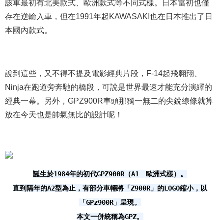
該車最初有北美款式、歐洲款式等不同式樣。日本當初也僅
存在逆輸入車，但在1991年起KAWASAKI也在日本推出了日
本國內款式。
說到這些，又不得不提及電影經典片段，F-14起飛翱翔、
Ninja在跑道旁奔馳的橋段，可說是世界最速才能充分演繹的
經典一幕。另外，GPZ900R車頭那獨一無二的尖銳線條就算
放在今天也是帥氣無比的設計呢！
誕生於1984年的初代GPZ900R（A1 歐洲式樣）。
直到隔年的A2型為止，有部分車輛將「Z900R」的LOGO縮小，以
「GPz900R」呈現。
本文一併統稱為GPZ。