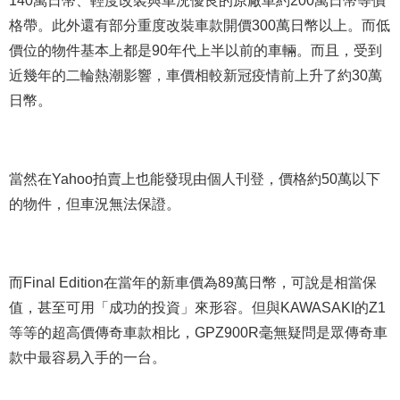
格帶。此外還有部分重度改裝車款開價300萬日幣以上。而低
價位的物件基本上都是90年代上半以前的車輛。而且，受到
近幾年的二輪熱潮影響，車價相較新冠疫情前上升了約30萬
日幣。
當然在Yahoo拍賣上也能發現由個人刊登，價格約50萬以下
的物件，但車況無法保證。
而Final Edition在當年的新車價為89萬日幣，可說是相當保
值，甚至可用「成功的投資」來形容。但與KAWASAKI的Z1
等等的超高價傳奇車款相比，GPZ900R毫無疑問是眾傳奇車
款中最容易入手的一台。