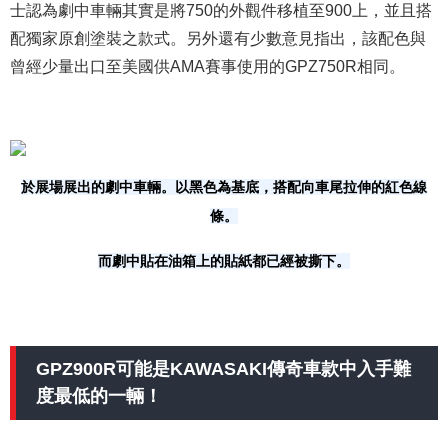
士認為劇中車輛其實是將750的外觀件移植至900上，並且搭
配獨家原創塗裝之款式。另外還有少數意見指出，該配色與
曾經少量出口至美國供AMA賽事使用的GPZ750R相同。
於展場展出的劇中車輛。以黑色為基底，搭配向車尾拉伸的紅色線
條。
而劇中貼在油箱上的貼紙都已經被撕下。
GPZ900R可能是KAWASAKI傳奇車款中入手難
度最低的一輛！