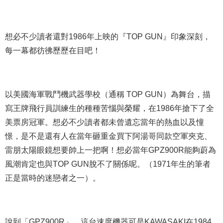
想必不少讀者還對1986年上映的『TOP GUN』印象深刻，
每一幕都彷彿歷歷在目吧！
以美國海軍戰鬥機武器學校（通稱 TOP GUN）為舞台，描
寫王牌飛行員訓練生的種種苦惱與榮耀，在1986年搶下了全
美票房冠軍。想必不少讀者都未曾遺忘當年的熱血以及憧
憬，是不是還有人在當年砸重金買下阿湯哥同款空軍夾克、
雷朋太陽眼鏡想要帥上一把啊！想必當年GPZ900R能夠蔚為
風潮肯定也與TOP GUN脫不了關係呢。（1971年生的筆者
正是當時的迷戀者之一）。
說到「GPZ900R」，這台速度機器可是KAWASAKI在1984