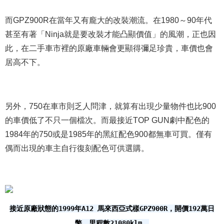
而GPZ900R在當年又有龐大的改裝潮流。在1980～90年代
甚至有著「Ninja就是要改裝才能凸顯價值」的風潮，正也因
此，在二手車市裡的原廠車輛會更顯得彌足珍貴，車價也會
居高不下。
另外，750在車市則乏人問津，就算有出現少量物件也比900
的車價低了不只一個檔次。而最接近TOP GUN劇中配色的
1984年的750或是1985年的黑紅配色900都無車可買。僅有
偶而出現的車主自行復刻配色可供選購。
接近原廠狀態的1999年A12 馬來西亞式樣GPZ900R，開價192萬日
幣。里程數21080klm。