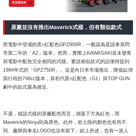
原廠並沒有推出Maverick式樣，但有類似款式
而電影中登場的黒×紅配色GPZ900R，一般認為是該車系問
市第二年的「A2」版本。然而，實際上KAWASAKI並未發售
與電影中配色完全相同的式樣。要說相似款式的話便得提到
1984年式的「GPZ750R」。這是向日本市場推出，降低缸徑
與行程的748cc版本，其初代黒×紅配色（G1）與TOP GUN
劇中的款式最為接近。
不過，就該式樣的原廠配色而言，側蓋下方為紅色，而
Maverick的Ninja則為黑色。此外，前土除的顏色也有所不
同、廠牌與車名LOGO也沒有留下。綜上所述，也有一派人