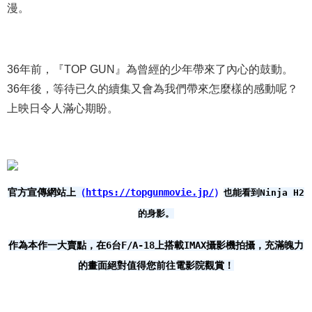
漫。
36年前，『TOP GUN』為曾經的少年帶來了內心的鼓動。
36年後，等待已久的續集又會為我們帶來怎麼樣的感動呢？
上映日令人滿心期盼。
官方宣傳網站上
（
https://topgunmovie.jp/
）
也能看到Ninja H2
的身影。
作為本作一大賣點，在6台F/A-18上搭載IMAX攝影機拍攝，充滿魄力
的畫面絕對值得您前往電影院觀賞！