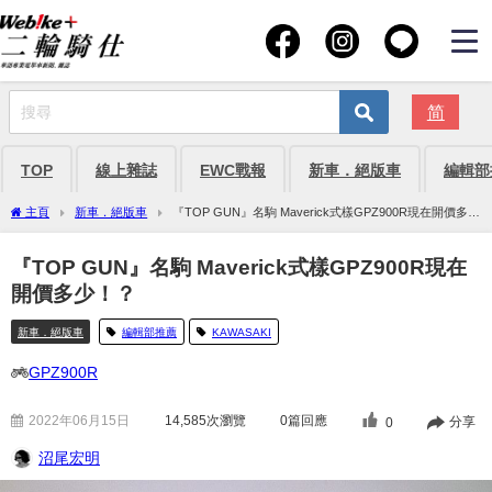
简
TOP
線上雜誌
EWC戰報
新車．絕版車
編輯部
主頁
新車．絕版車
『TOP GUN』名駒 Maverick式樣GPZ900R現在開價多
少！？
『TOP GUN』名駒 Maverick式樣GPZ900R現在
開價多少！？
新車．絕版車
編輯部推薦
KAWASAKI
GPZ900R
2022年06月15日
14,585
次瀏覽
0篇回應
分享
0
沼尾宏明