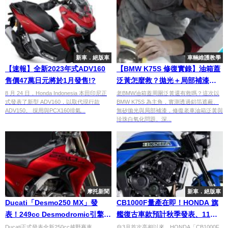
新車．絕版車
車輛維護教學
【速報】全新2023年式ADV160
【BMW K75S 修復實錄】油箱蓋
售價47萬日元將於1月發售!?
泛黃怎麼救？拋光＋局部補漆修
復老BMW二手進口車外觀問題｜
8 月 24 日，Honda Indonesia 本田印尼正
老BMW油箱蓋周圍泛黃還有救嗎？這次以
式發表了新型 ADV160，以取代現行款
BMW K75S 為主角，實測透過鋁箔遮蔽、
Vol.20
ADV150。 採用與PCX160排氣...
無矽拋光與局部補漆，修復老車油箱泛黃與
珍珠白氧化問題。深...
摩托新聞
新車．絕版車
Ducati「Desmo250 MX」發
CB1000F量產在即！HONDA 旗
表！249cc Desmodromic引擎最
艦復古車款預計秋季發表、11月
高15,000rpm×循跡控制×預測性
發售
Ducati正式發表全新250cc越野賽車
自3月首次亮相以來，HONDA「CB1000F