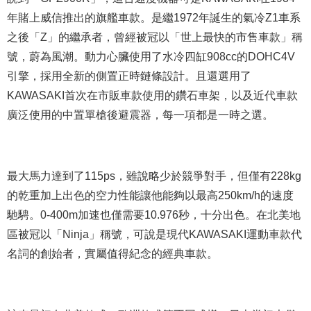
年賭上威信推出的旗艦車款。是繼1972年誕生的氣冷Z1車系
之後「Z」的繼承者，曾經被冠以「世上最快的市售車款」稱
號，蔚為風潮。動力心臟使用了水冷四缸908cc的DOHC4V
引擎，採用全新的側置正時鏈條設計。且還選用了
KAWASAKI首次在市販車款使用的鑽石車架，以及近代車款
廣泛使用的中置單槍後避震器，每一項都是一時之選。
最大馬力達到了115ps，雖說略少於競爭對手，但僅有228kg
的乾重加上出色的空力性能讓他能夠以最高250km/h的速度
馳騁。0-400m加速也僅需要10.976秒，十分出色。在北美地
區被冠以「Ninja」稱號，可說是現代KAWASAKI運動車款代
名詞的創始者，實屬值得紀念的經典車款。