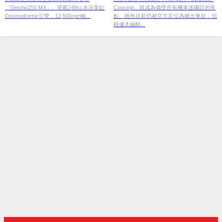
「Desmo250 MX」。搭載249cc水冷單缸
Concept」就成為備受所有機車迷矚目的焦
維護，越野250cc新標竿
Desmodromic引擎，12,500rpm輸...
點。雖然目前仍被官方定位為概念車款，但
根據本編輯...