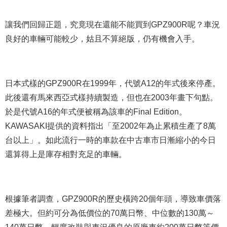
讓我們回歸正題，究竟現在還能不能買到GPZ900R呢？車況
良好的車輛可能較少，姑且不算絕版，仍有機會入手。
日本式樣的GPZ900R在1999年，代號A12的年式後來停產。
此後還有馬來西亞式樣持續製造，但也在2003年畫下句點。
於是代號A16的年式便被稱為該車的Final Edition。
KAWASAKI提供的資料指出「至2002年為止累積生產了8萬
台以上」。如此流行一時的車款在中古車市日漸縮小的今日
還算得上是庫存相對充足的車輛。
根據筆者調查，GPZ900R的歷史橫跨20個年頭，導致車價落
差極大。但約可分為低價位的70萬日幣、中位數的130萬～
140萬日幣、輕度改裝與車況優良的原廠車約200萬日幣等價