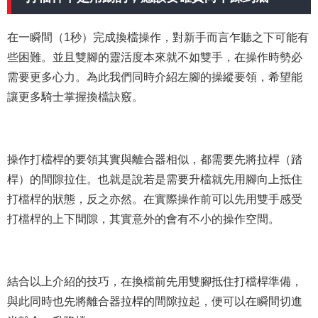
在一瞬間（1秒）完成換檔操作，對新手而言乍聽之下可能有
些困難。並且雙腳的靈活度本來就不如雙手，在操作時勢必
需要更多心力。為此我們同時介紹左腳的操縱要領，希望能
讓更多騎士掌握換檔訣竅。
操作打檔桿的要領其實與離合器相似，都需要先將拉桿（踏
桿）的間隙拉住。也就是說若是需要升檔就先用腳向上抵住
打檔桿的狀態，反之亦然。在實際操作前可以先用雙手感受
打檔桿的上下間隙，其實意外的會有不小的操作空間。
結合以上介紹的技巧，在換檔前先用雙腳抵住打檔桿準備，
與此同時也先將離合器拉桿的間隙拉起，便可以在瞬間切進