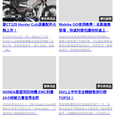
零件與用品
摩托新聞
新CT125 Hunter Cub原廠配件火
Webike GO使用教學：全新服務
熱上市！
登場，快速到貨也讓你快速上
手！
於今年12月15日（四）發售的CT125
Webike作為專業的摩托車用品電商網站，
Hunter Cub因應新廢氣排放規定搭載了全
整體介面採用了分類詳盡、可以滿足重度玩
新引擎，型號也因此從「2BJ-JA55」改為
家與店家精確需求的設計。然而對於一般車
「8B...
友而言，我們的功能豐富...
賽事消息
零件與用品
HONDA新星羽田待機 EWC利曼
2021上半年安全帽銷售排行榜
24小時耐力賽首秀在即
TOP10！
2025年新加入F.C.C. TSR Honda France車
受疫情影響的2021年總算是過了一半，沒
隊的日本車手羽田大河（Taiga Hada），已
辦法自由出門騎車很令人痛苦吧？雖然還有
宣布為下周開幕的2025年F...
點早，但編輯部還是想回顧一下在2021上