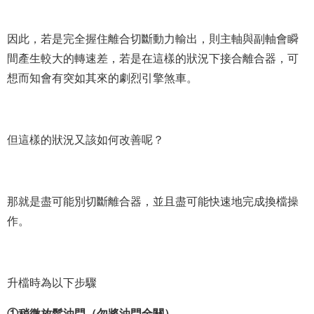
因此，若是完全握住離合切斷動力輸出，則主軸與副軸會瞬
間產生較大的轉速差，若是在這樣的狀況下接合離合器，可
想而知會有突如其來的劇烈引擎煞車。
但這樣的狀況又該如何改善呢？
那就是盡可能別切斷離合器，並且盡可能快速地完成換檔操
作。
升檔時為以下步驟
①稍微放鬆油門（勿將油門全關）