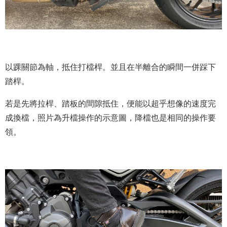
以踝關節為軸，抵住打檔桿。並且在半離合的瞬間一併踩下
踏桿。
若是先將拉桿、踏板的間隙抵住，便能以超乎想像的速度完
成換檔，照片為升檔操作的示意圖，降檔也是相同的操作要
領。