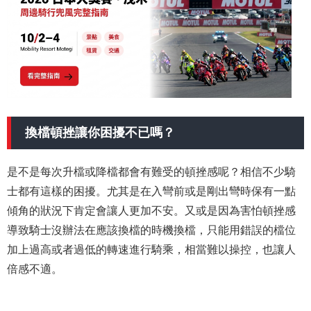
換檔頓挫讓你困擾不已嗎？
是不是每次升檔或降檔都會有難受的頓挫感呢？相信不少騎
士都有這樣的困擾。尤其是在入彎前或是剛出彎時保有一點
傾角的狀況下肯定會讓人更加不安。又或是因為害怕頓挫感
導致騎士沒辦法在應該換檔的時機換檔，只能用錯誤的檔位
加上過高或者過低的轉速進行騎乘，相當難以操控，也讓人
倍感不適。