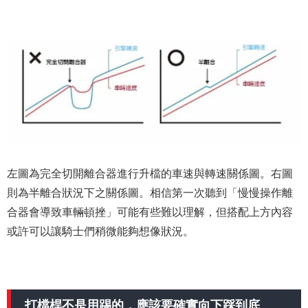
左圖為完全切開離合器進行升檔的車速與轉速關係圖。右圖
則為半離合狀況下之關係圖。相信第一次聽到「慢慢操作離
合器會導致車輛頓挫」可能有些難以理解，但搭配上方內容
或許可以讓騎士們稍微能夠想像狀況。
打檔桿不是用踢的，應該要確實向下踩到底