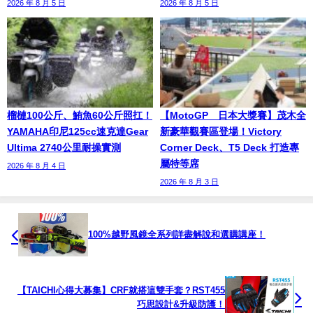
2026 年 8 月 5 日
2026 年 8 月 5 日
榴槤100公斤、鮪魚60公斤照扛！
【MotoGP™日本大獎賽】茂木全
YAMAHA印尼125cc速克達Gear
新豪華觀賽區登場！Victory
Ultima 2740公里耐操實測
Corner Deck、T5 Deck 打造專
屬特等席
2026 年 8 月 4 日
2026 年 8 月 3 日
100%越野風鏡全系列詳盡解說和選購講座！
【TAICHI心得大募集】CRF就搭這雙手套？RST455
巧思設計&升級防護！