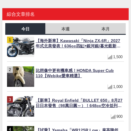
綜合文章排名
今日
本週
本月
【海外新車】Kawasaki「Ninja ZX-6R」2027
年式北美發表！636cc四缸×銀河銀/暮光藍新色
×KTRC/KIBS電控，11,599美元起
1,500
比想像中更有機車感！HONDA Super Cub
110【Webike愛車精選】
1,000
【新車】Royal Enfield「BULLET 650」8月27
日日本發售（98萬日圓～）！648cc空冷並列雙
缸×虎眼指示燈×砲筒黑/戰艦藍兩色
900
【試乘】Yamaha「WR125R Low」座高降低