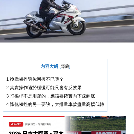
內容大綱
[
隱藏
]
1
換檔頓挫讓你困擾不已嗎？
2
其實操作過於緩慢可能只會有反效果
3
打檔桿不是用踢的，應該要確實向下踩到底
4
降低頓挫的另一要訣，大排量車款盡量高檔低轉