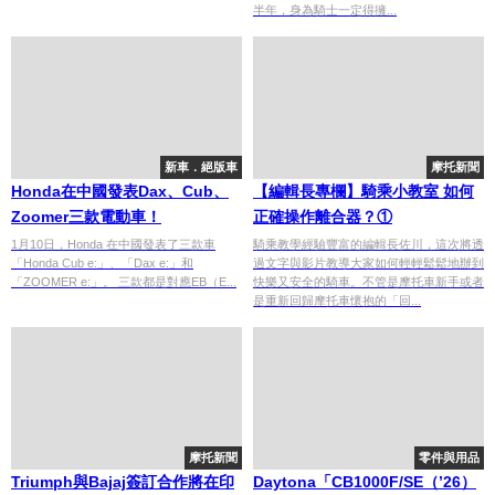
半年，身為騎士一定得擁...
新車．絕版車
摩托新聞
Honda在中國發表Dax、Cub、
【編輯長專欄】騎乘小教室 如何
Zoomer三款電動車！
正確操作離合器？①
1月10日，Honda 在中國發表了三款車
騎乘教學經驗豐富的編輯長佐川，這次將透
「Honda Cub e:」、「Dax e:」和
過文字與影片教導大家如何輕輕鬆鬆地辦到
「ZOOMER e:」。 三款都是對應EB（E...
快樂又安全的騎車。不管是摩托車新手或者
是重新回歸摩托車懷抱的「回...
摩托新聞
零件與用品
Triumph與Bajaj簽訂合作將在印
Daytona「CB1000F/SE（’26）