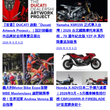
【首選】DUCATI 啟動「Ducati
Yamaha XSR155 正式導入台
Artwork Project」｜設計師藝術
灣！2026 台北國際摩托車展亮
作品將於全球專賣店展出
相，70 週年紀念版 YZF-R 系列
限量追加販售
2026 年 8 月 6 日
2026 年 8 月 6 日
義大利Motor Bike Expo首辦
Honda X-ADV日本二手價六連霸
MBE Masterclass 越野騎乘學
｜2026年3月～5月機車轉售排行
校！世界冠軍 Andrea Verona 親
榜 CBR1000RR-R FIREBLADE
自指導
SP首度躋身前十