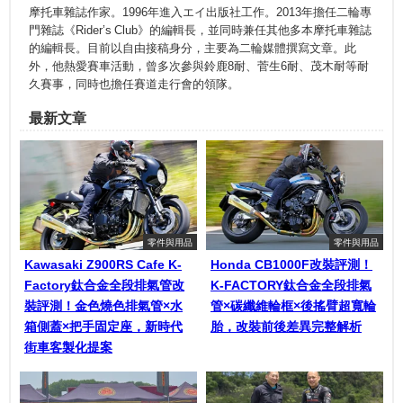
摩托車雜誌作家。1996年進入エイ出版社工作。2013年擔任二輪專
門雜誌《Rider’s Club》的編輯長，並同時兼任其他多本摩托車雜誌
的編輯長。目前以自由接稿身分，主要為二輪媒體撰寫文章。此
外，他熱愛賽車活動，曾多次參與鈴鹿8耐、菅生6耐、茂木耐等耐
久賽事，同時也擔任賽道走行會的領隊。
最新文章
零件與用品
零件與用品
Kawasaki Z900RS Cafe K-
Honda CB1000F改裝評測！
Factory鈦合金全段排氣管改
K-FACTORY鈦合金全段排氣
裝評測！金色燒色排氣管×水
管×碳纖維輪框×後搖臂超寬輪
箱側蓋×把手固定座，新時代
胎，改裝前後差異完整解析
街車客製化提案