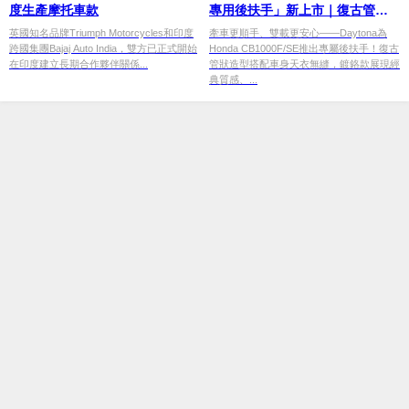
度生產摩托車款
專用後扶手」新上市｜復古管狀
設計×消光黑與鍍鉻兩款，方便牽
英國知名品牌Triumph Motorcycles和印度
牽車更順手、雙載更安心——Daytona為
跨國集團Bajaj Auto India，雙方已正式開始
Honda CB1000F/SE推出專屬後扶手！復古
車雙載
在印度建立長期合作夥伴關係...
管狀造型搭配車身天衣無縫，鍍鉻款展現經
典質感、...