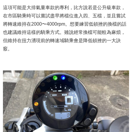
這項可能是大排氣量車款的專利，比方說若是公升級車款，
在市區騎乘時可以嘗試盡早將檔位進入四、五檔，並且嘗試
將轉速維持在2000〜4000rpm。想要練習低頓挫的換檔的話
也建議維持這樣的騎乘方式。雖說經常換檔可能較為麻煩，
但維持在扭力湧現前的轉速域騎乘會是降低頓挫的一大訣
竅。