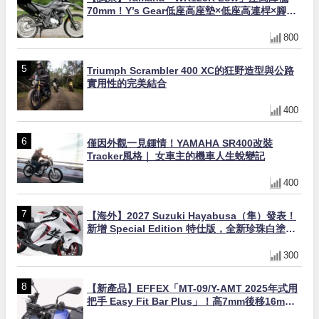
70mm！Y’s Gear低座高座墊×低座高連桿×腳踏
著地感大幅改善，越野初學者推薦
800
Triumph Scrambler 400 XC的狂野造型與公路
實用性的完美結合
400
僅因外觀一見鍾情！YAMAHA SR400改裝
Tracker風格｜ 女車主的機車人生蛻變記
400
【海外】2027 Suzuki Hayabusa（隼）發表！
新增 Special Edition 特仕版，全新珍珠白塗裝
與專屬配備登場
300
【新產品】EFFEX「MT-09/Y-AMT 2025年式用
把手 Easy Fit Bar Plus」！高7mm後移16mm
直上×三色×免換線組