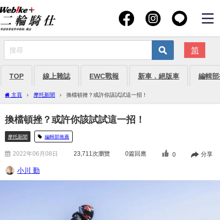
简
TOP
線上雜誌
EWC戰報
新車．絕版車
編輯部
主頁
摩托新聞
換檔頓挫？或許你該試試這一招！
換檔頓挫？或許你該試試這一招！
摩托新聞
編輯部推薦
2022年06月08日
23,711
次瀏覽
0篇回應
分享
0
小川 勤