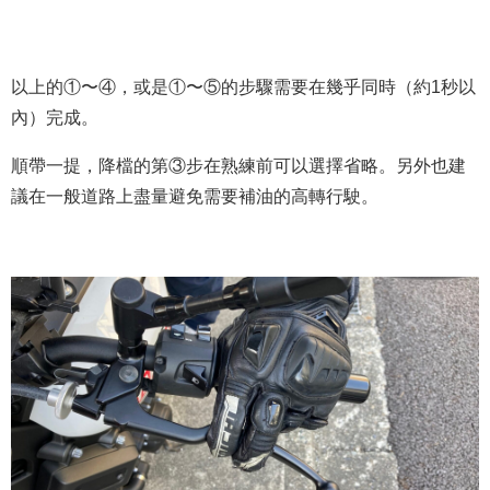
以上的①〜④，或是①〜⑤的步驟需要在幾乎同時（約1秒以
內）完成。
順帶一提，降檔的第③步在熟練前可以選擇省略。另外也建
議在一般道路上盡量避免需要補油的高轉行駛。