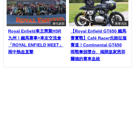
摩托新聞
賽事消息
Royal Enfield車主齊聚HSR
【Royal Enfield GT650 鐵馬
九州！鐵馬賽事×車友交流會
賽實戰】Café Racer也能征服
「ROYAL ENFIELD MEET」
賽道！Continental GT650
雨中熱血直擊
雨戰奪頒獎台、揭開皇家恩菲
爾德的賽車血統