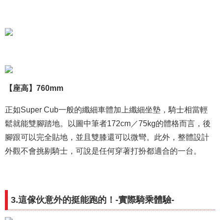
【座高】760mm
正如Super Cub一般的纖細車體加上纖細坐墊，騎士相當輕
鬆就能雙腳踏地。以圖中筆者172cm／75kg的體格而言，後
腳跟可以完全貼地，並且雙膝還可以微彎。此外，整體設計
外觀不會挑剔騎士，可說是任何穿著打扮都適合的一台。
3.這傢伙意外的挺能跑的！-實際騎乘體驗-