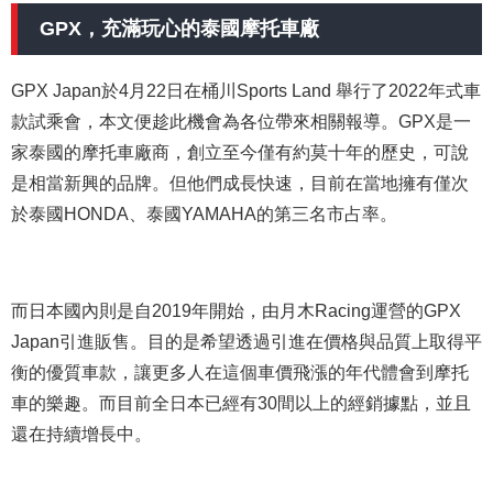
GPX，充滿玩心的泰國摩托車廠
GPX Japan於4月22日在桶川Sports Land 舉行了2022年式車
款試乘會，本文便趁此機會為各位帶來相關報導。GPX是一
家泰國的摩托車廠商，創立至今僅有約莫十年的歷史，可說
是相當新興的品牌。但他們成長快速，目前在當地擁有僅次
於泰國HONDA、泰國YAMAHA的第三名市占率。
而日本國內則是自2019年開始，由月木Racing運營的GPX
Japan引進販售。目的是希望透過引進在價格與品質上取得平
衡的優質車款，讓更多人在這個車價飛漲的年代體會到摩托
車的樂趣。而目前全日本已經有30間以上的經銷據點，並且
還在持續增長中。