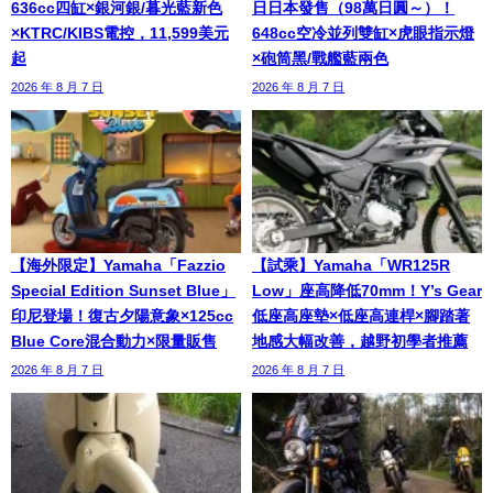
636cc四缸×銀河銀/暮光藍新色
日日本發售（98萬日圓～）！
×KTRC/KIBS電控，11,599美元
648cc空冷並列雙缸×虎眼指示燈
起
×砲筒黑/戰艦藍兩色
2026 年 8 月 7 日
2026 年 8 月 7 日
【海外限定】Yamaha「Fazzio
【試乘】Yamaha「WR125R
Special Edition Sunset Blue」
Low」座高降低70mm！Y’s Gear
印尼登場！復古夕陽意象×125cc
低座高座墊×低座高連桿×腳踏著
Blue Core混合動力×限量販售
地感大幅改善，越野初學者推薦
2026 年 8 月 7 日
2026 年 8 月 7 日