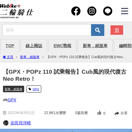
简
TOP
線上雜誌
EWC戰報
新車．絕版車
編輯部
主頁
新車．絕版車
【GPX・POPz 110 試乘報告】Cub風的現代復古Neo
Retro！
【GPX・POPz 110 試乘報告】Cub風的現代復古
Neo Retro！
新車．絕版車
GPX
GPX
2022年06月01日
22,961
次瀏覽
0篇回應
分享
0
谷田貝洋曉