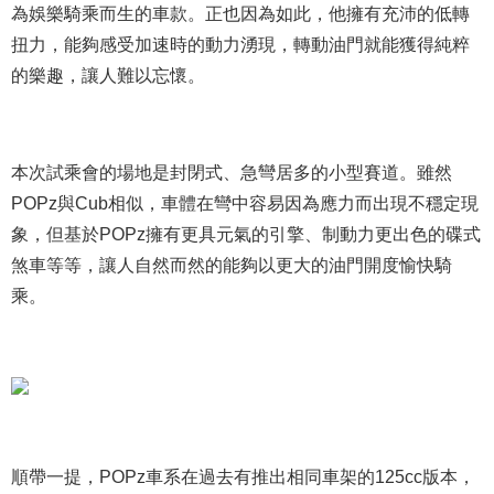
為娛樂騎乘而生的車款。正也因為如此，他擁有充沛的低轉
扭力，能夠感受加速時的動力湧現，轉動油門就能獲得純粹
的樂趣，讓人難以忘懷。
本次試乘會的場地是封閉式、急彎居多的小型賽道。雖然
POPz與Cub相似，車體在彎中容易因為應力而出現不穩定現
象，但基於POPz擁有更具元氣的引擎、制動力更出色的碟式
煞車等等，讓人自然而然的能夠以更大的油門開度愉快騎
乘。
順帶一提，POPz車系在過去有推出相同車架的125cc版本，