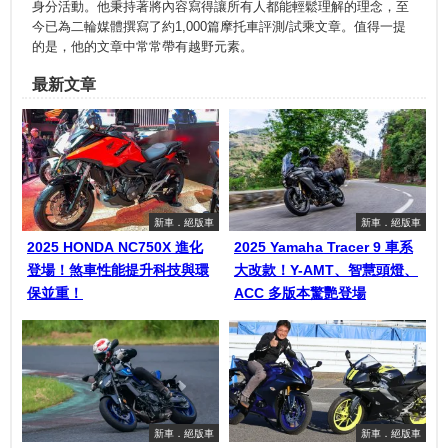
身分活動。他秉持著將內容寫得讓所有人都能輕鬆理解的理念，至
今已為二輪媒體撰寫了約1,000篇摩托車評測/試乘文章。值得一提
的是，他的文章中常常帶有越野元素。
最新文章
新車．絕版車
新車．絕版車
2025 HONDA NC750X 進化
2025 Yamaha Tracer 9 車系
登場！煞車性能提升科技與環
大改款！Y-AMT、智慧頭燈、
保並重！
ACC 多版本驚艷登場
新車．絕版車
新車．絕版車