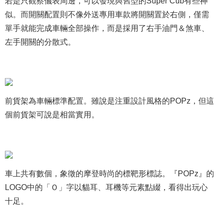
若是只觀察儀表周邊，可以發現與舊型的Super Cub有些神
似。而開關配置則不像外送專用車款將開關置於右側，僅需
單手就能完成車輛全部操作，而是採用了右手油門＆煞車、
左手開關的分散式。
前貨架為車輛標準配置。雖說是注重設計風格的POPz，但這
個前貨架可說是相當實用。
車上共有數個，象徵的摩登時尚的標靶形標誌。『POPz』的
LOGO中的「Ｏ」字以貓耳、耳機等元素點綴，看得出玩心
十足。