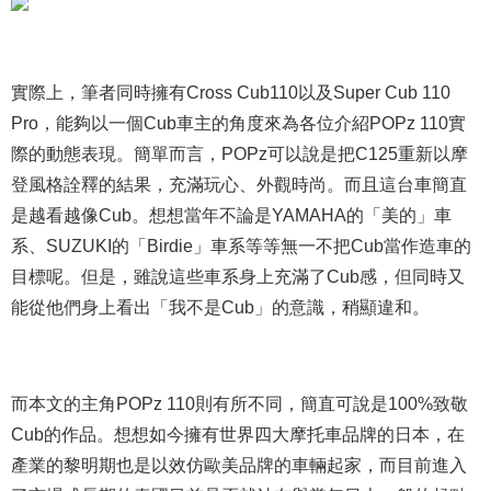
實際上，筆者同時擁有Cross Cub110以及Super Cub 110
Pro，能夠以一個Cub車主的角度來為各位介紹POPz 110實
際的動態表現。簡單而言，POPz可以說是把C125重新以摩
登風格詮釋的結果，充滿玩心、外觀時尚。而且這台車簡直
是越看越像Cub。想想當年不論是YAMAHA的「美的」車
系、SUZUKI的「Birdie」車系等等無一不把Cub當作造車的
目標呢。但是，雖說這些車系身上充滿了Cub感，但同時又
能從他們身上看出「我不是Cub」的意識，稍顯違和。
而本文的主角POPz 110則有所不同，簡直可說是100%致敬
Cub的作品。想想如今擁有世界四大摩托車品牌的日本，在
產業的黎明期也是以效仿歐美品牌的車輛起家，而目前進入