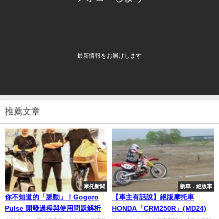
最新情報をお届けします
推薦文章
摩托新聞
新車．絕版車
你不知道的「脈動」！Gogoro
【車主有話說】絕版摩托車
Pulse 開發過程與使用問題解析
HONDA「CRM250R」(MD24)