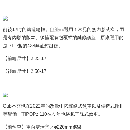
前後17吋的鑄造輪框。但並非選用了常見的無內胎式樣，而
是有內胎的版本。後輪配有包覆式的鏈條護蓋，原廠選用的
是D.I.D製的428無油封鏈條。
【前輪尺寸】2.25-17
【後輪尺寸】2.50-17
Cub本尊也在2022年的改款中搭載碟式煞車以及鑄造式輪框
等配備，而POPz 110在今年也搭載了碟式煞車。
【前煞車】單向雙活塞／φ220mm碟盤