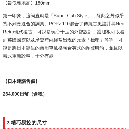
【最低離地高】180mm
第一印象，這簡直就是「Super Cub Style」，除此之外似乎
找不到更適合的詞彙。POPz 110混合了傳統古風設計與Neo
Retro現代復古，可說是玩心十足的外觀設計。護腿板可以看
到英國國旗以及摩登時尚經常出現的元素「標靶」等等。可
說是將日本誕生的商用車風格融合英式的摩登時尚，並且以
泰式重新詮釋，十分有趣。
【日本建議售價】
264,000日幣（含稅）
2.精巧易控的尺寸