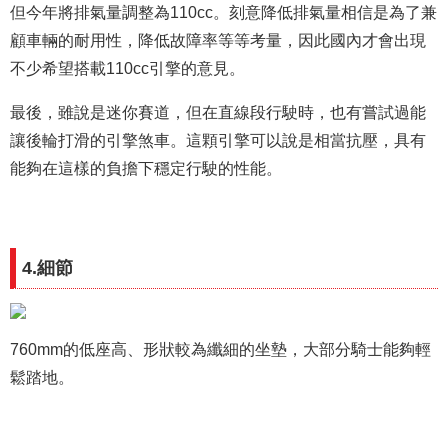
但今年將排氣量調整為110cc。刻意降低排氣量相信是為了兼
顧車輛的耐用性，降低故障率等等考量，因此國內才會出現
不少希望搭載110cc引擎的意見。
最後，雖說是迷你賽道，但在直線段行駛時，也有嘗試過能
讓後輪打滑的引擎煞車。這顆引擎可以說是相當抗壓，具有
能夠在這樣的負擔下穩定行駛的性能。
4.細節
760mm的低座高、形狀較為纖細的坐墊，大部分騎士能夠輕
鬆踏地。