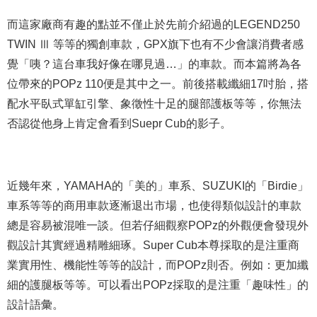
而這家廠商有趣的點並不僅止於先前介紹過的LEGEND250
TWIN Ⅲ 等等的獨創車款，GPX旗下也有不少會讓消費者感
覺「咦？這台車我好像在哪見過…」的車款。而本篇將為各
位帶來的POPz 110便是其中之一。前後搭載纖細17吋胎，搭
配水平臥式單缸引擎、象徵性十足的腿部護板等等，你無法
否認從他身上肯定會看到Suepr Cub的影子。
近幾年來，YAMAHA的「美的」車系、SUZUKI的「Birdie」
車系等等的商用車款逐漸退出市場，也使得類似設計的車款
總是容易被混唯一談。但若仔細觀察POPz的外觀便會發現外
觀設計其實經過精雕細琢。Super Cub本尊採取的是注重商
業實用性、機能性等等的設計，而POPz則否。例如：更加纖
細的護腿板等等。可以看出POPz採取的是注重「趣味性」的
設計語彙。