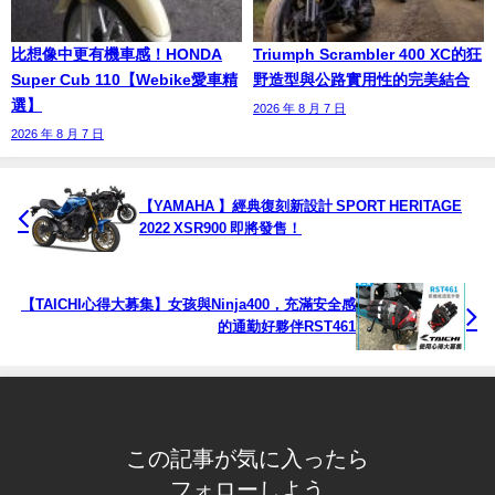
比想像中更有機車感！HONDA
Triumph Scrambler 400 XC的狂
Super Cub 110【Webike愛車精
野造型與公路實用性的完美結合
選】
2026 年 8 月 7 日
2026 年 8 月 7 日
【YAMAHA 】經典復刻新設計 SPORT HERITAGE
2022 XSR900 即將發售！
【TAICHI心得大募集】女孩與Ninja400，充滿安全感
的通勤好夥伴RST461
この記事が気に入ったら
フォローしよう