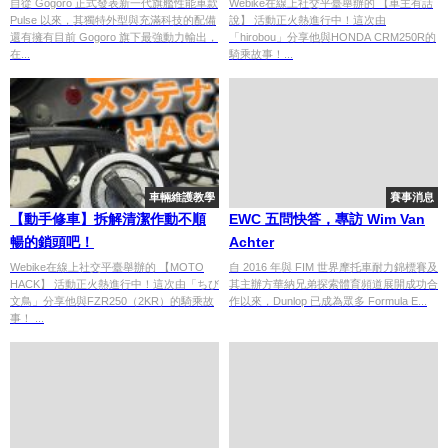
自從 Gogoro 正式發表新一代旗艦性能車款
Webike在線上社交平臺舉辦的 【車主有話
Pulse 以來，其獨特外型與充滿科技的配備
說】 活動正火熱進行中！這次由
還有擁有目前 Gogoro 旗下最強動力輸出，
「hirobou」分享他與HONDA CRM250R的
在...
騎乘故事！...
車輛維護教學
賽事消息
【動手修車】拆解清潔作動不順
EWC 五問快答，專訪 Wim Van
暢的鎖頭吧！
Achter
Webike在線上社交平臺舉辦的 【MOTO
自 2016 年與 FIM 世界摩托車耐力錦標賽及
HACK】 活動正火熱進行中！這次由「ちび
其主辦方華納兄弟探索體育頻道展開成功合
文鳥」分享他與FZR250（2KR）的騎乘故
作以來，Dunlop 已成為眾多 Formula E...
事！ ...