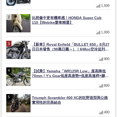
×KTRC/KIBS電控，11,599美元起
1,500
比想像中更有機車感！HONDA Super Cub
110【Webike愛車精選】
1,000
【新車】Royal Enfield「BULLET 650」8月27
日日本發售（98萬日圓～）！648cc空冷並列雙
缸×虎眼指示燈×砲筒黑/戰艦藍兩色
900
【試乘】Yamaha「WR125R Low」座高降低
70mm！Y’s Gear低座高座墊×低座高連桿×腳踏
著地感大幅改善，越野初學者推薦
800
Triumph Scrambler 400 XC的狂野造型與公路
實用性的完美結合
400