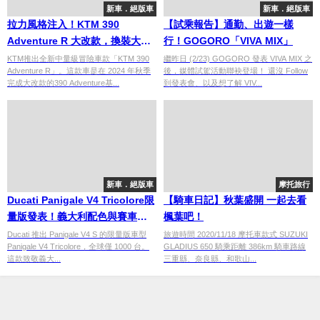
新車．絕版車
新車．絕版車
拉力風格注入！KTM 390
【試乘報告】通勤、出遊一樣
Adventure R 大改款，換裝大型
行！GOGORO「VIVA MIX」
風鏡與投射式頭燈
KTM推出全新中量級冒險車款「KTM 390
繼昨日 (2/23) GOGORO 發表 VIVA MIX 之
Adventure R」。這款車是在 2024 年秋季
後，媒體試駕活動聯袂登場！ 還沒 Follow
完成大改款的390 Adventure基...
到發表會、以及想了解 VIV...
新車．絕版車
摩托旅行
Ducati Panigale V4 Tricolore限
【騎車日記】秋葉盛開 一起去看
量版發表！義大利配色與賽車級
楓葉吧！
配備限定千台
Ducati 推出 Panigale V4 S 的限量版車型
旅遊時間 2020/11/18 摩托車款式 SUZUKI
Panigale V4 Tricolore，全球僅 1000 台。
GLADIUS 650 騎乘距離 386km 騎車路線
這款致敬義大...
三重縣、奈良縣、和歌山...