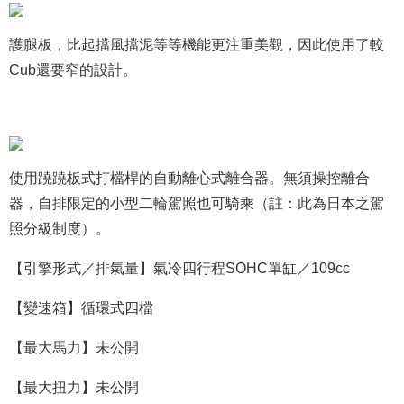
護腿板，比起擋風擋泥等等機能更注重美觀，因此使用了較
Cub還要窄的設計。
使用蹺蹺板式打檔桿的自動離心式離合器。無須操控離合
器，自排限定的小型二輪駕照也可騎乘（註：此為日本之駕
照分級制度）。
【引擎形式／排氣量】氣冷四行程SOHC單缸／109cc
【變速箱】循環式四檔
【最大馬力】未公開
【最大扭力】未公開