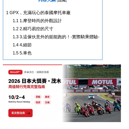
[
隱藏
]
1
GPX，充滿玩心的泰國摩托車廠
1.1
1.摩登時尚的外觀設計
1.2
2.精巧易控的尺寸
1.3
3.這傢伙意外的挺能跑的！-實際騎乘體驗-
1.4
4.細節
1.5
5.車色