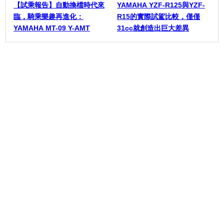
【試乘報告】自動換檔時代來
YAMAHA YZF-R125與YZF-
臨，騎乘樂趣再進化：
R15的實際試駕比較，僅僅
YAMAHA MT-09 Y-AMT
31cc就創造出巨大差異