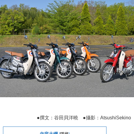
●撰文：谷田貝洋曉 ●攝影：AtsushiSekino
內容大綱