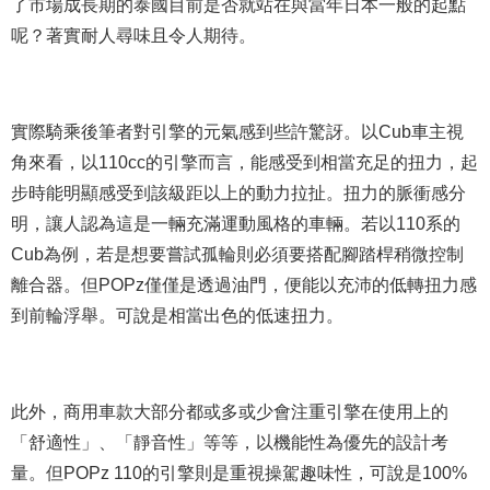
了市場成長期的泰國目前是否就站在與當年日本一般的起點
呢？著實耐人尋味且令人期待。
實際騎乘後筆者對引擎的元氣感到些許驚訝。以Cub車主視
角來看，以110cc的引擎而言，能感受到相當充足的扭力，起
步時能明顯感受到該級距以上的動力拉扯。扭力的脈衝感分
明，讓人認為這是一輛充滿運動風格的車輛。若以110系的
Cub為例，若是想要嘗試孤輪則必須要搭配腳踏桿稍微控制
離合器。但POPz僅僅是透過油門，便能以充沛的低轉扭力感
到前輪浮舉。可說是相當出色的低速扭力。
此外，商用車款大部分都或多或少會注重引擎在使用上的
「舒適性」、「靜音性」等等，以機能性為優先的設計考
量。但POPz 110的引擎則是重視操駕趣味性，可說是100%