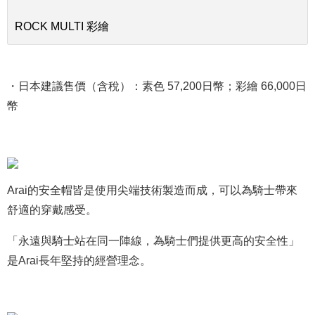
ROCK MULTI 彩繪
・日本建議售價（含稅）：素色 57,200日幣；彩繪 66,000日
幣
Arai的安全帽皆是使用尖端技術製造而成，可以為騎士帶來
舒適的穿戴感受。
「永遠與騎士站在同一陣線，為騎士們提供更高的安全性」
是Arai長年堅持的經營理念。