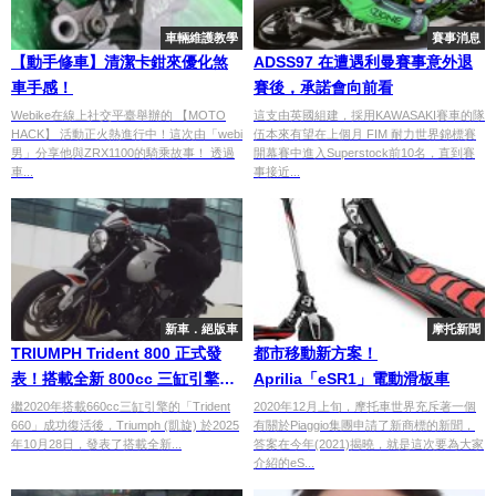
車輛維護教學
賽事消息
【動手修車】清潔卡鉗來優化煞
ADSS97 在遭遇利曼賽事意外退
車手感！
賽後，承諾會向前看
Webike在線上社交平臺舉辦的 【MOTO
這支由英國組建，採用KAWASAKI賽車的隊
HACK】 活動正火熱進行中！這次由「webi
伍本來有望在上個月 FIM 耐力世界錦標賽
男」分享他與ZRX1100的騎乘故事！ 透過
開幕賽中進入Superstock前10名，直到賽
車...
事接近...
新車．絕版車
摩托新聞
TRIUMPH Trident 800 正式發
都市移動新方案！
表！搭載全新 800cc 三缸引擎，
Aprilia「eSR1」電動滑板車
馬力躍升至 115 匹
繼2020年搭載660cc三缸引擎的「Trident
2020年12月上旬，摩托車世界充斥著一個
660」成功復活後，Triumph (凱旋) 於2025
有關於Piaggio集團申請了新商標的新聞，
年10月28日，發表了搭載全新...
答案在今年(2021)揭曉，就是這次要為大家
介紹的eS...