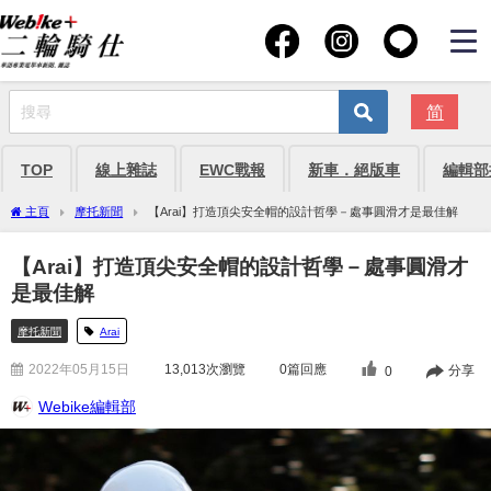
简
TOP
線上雜誌
EWC戰報
新車．絕版車
編輯部
主頁
摩托新聞
【Arai】打造頂尖安全帽的設計哲學－處事圓滑才是最佳解
【Arai】打造頂尖安全帽的設計哲學－處事圓滑才
是最佳解
摩托新聞
Arai
2022年05月15日
13,013
次瀏覽
0篇回應
分享
0
Webike編輯部