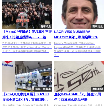
賽事消息
賽事消息
【MotoGP英國站】逆境重生王者
LAGRIVE加入UNISERV
歸來！比錫基攜手Aprilia，銀石
MOTO82車隊，準備迎戰SPA
賽道勇奪賽季首冠！
2025年MotoGP大獎賽第七回合英國站，在
Uniserv Moto82車隊已加入Matthieu
歷史悠久的銀石賽道（Silverstone Circuit）
Lagrive到陣容中，準備參加下週的8小時
上演了一場充滿戲劇性轉折的精彩對決...
SPA摩托車賽，這位傳奇的法國車手將重
返...
新車．絕版車
摩托新聞
【2024東京摩托車展】SUZUKI
慶祝KAWASAKI「Z」誕生50周
展出全新GSX-8R，宣布回歸
年！首波紀念商品登場
2024年FIM EWC的鈴鹿8耐比賽
日本車廠SUZUKI在2024東京摩托車展上，
KAWASAKI宣布將從2022年4月起，在日本