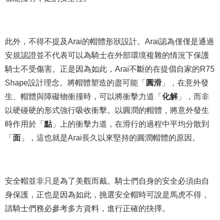
此外，不得不提及Arai的帽體形狀設計。Arai認為僅僅是通過
安規認證並不代表可以為騎士在外部環境複雜的情況下保護
騎士不受傷害。正是因為如此，Arai不斷的在提倡自家的R75
Shape設計理念。將帽體塑造的盡可能「
圓滑
」，在意外發
生、帽體與障礙物衝撞時，可以將衝擊力道「
化解
」，而非
以硬碰硬的形式強行吸收衝擊。以圓潤的帽體，將意外發生
時作用於「
點
」上的衝擊力道，在滑行的過程中平均分散到
「
面
」，這也就是Arai長久以來堅持的圓潤帽體的原因。
安全帽並非只是為了美觀而戴。騎士們自身的安全必須由自
身保護，正也是因為如此，挑選安全帽時可說是馬虎不得，
請騎士們務必參考多方資料，進行正確的抉擇。