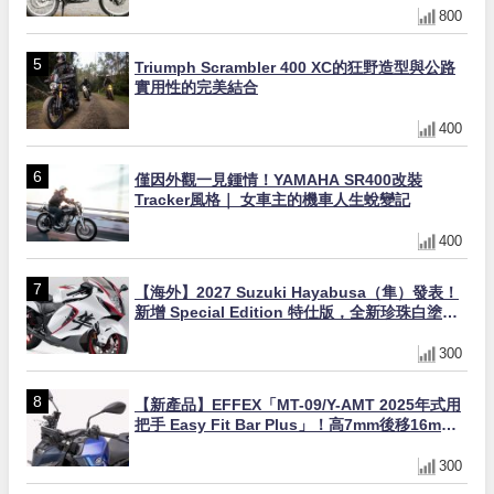
800
Triumph Scrambler 400 XC的狂野造型與公路
實用性的完美結合
400
僅因外觀一見鍾情！YAMAHA SR400改裝
Tracker風格｜ 女車主的機車人生蛻變記
400
【海外】2027 Suzuki Hayabusa（隼）發表！
新增 Special Edition 特仕版，全新珍珠白塗裝
與專屬配備登場
300
【新產品】EFFEX「MT-09/Y-AMT 2025年式用
把手 Easy Fit Bar Plus」！高7mm後移16mm
直上×三色×免換線組
300