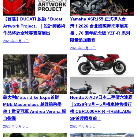
【首選】DUCATI 啟動「Ducati
Yamaha XSR155 正式導入台
Artwork Project」｜設計師藝術
灣！2026 台北國際摩托車展亮
作品將於全球專賣店展出
相，70 週年紀念版 YZF-R 系列
限量追加販售
2026 年 8 月 6 日
2026 年 8 月 6 日
義大利Motor Bike Expo首辦
Honda X-ADV日本二手價六連霸
MBE Masterclass 越野騎乘學
｜2026年3月～5月機車轉售排行
校！世界冠軍 Andrea Verona 親
榜 CBR1000RR-R FIREBLADE
自指導
SP首度躋身前十
2026 年 8 月 5 日
2026 年 8 月 5 日