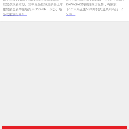
展出多款新車型。當中最受歡關注的是上年
KAWASAKI的網路商店販售，有關旗
推出的全新中量級跑車GSX-8R，與公升級
下”Z”車系誕生50周年的周邊系列商品「Z
多功能旅行車G...
50th ...