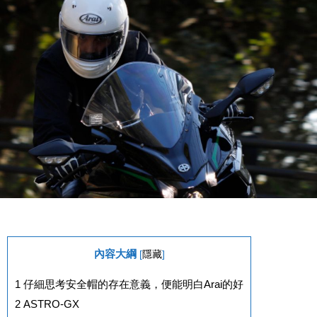
內容大綱
[
隱藏
]
1
仔細思考安全帽的存在意義，便能明白Arai的好
2
ASTRO-GX