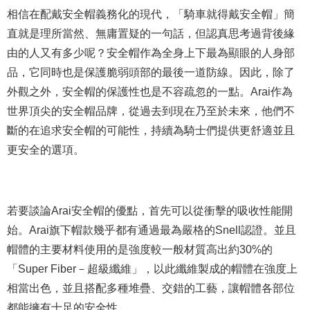
相信在配戴安全帽義務化的現代，「騎車就得戴安全帽」簡
直就是理所當然、無庸置疑的一句話，但認真思考過背後緣
由的人又有多少呢？安全帽作為全身上下最為顯眼的人身部
品，它同時也是保護脆弱頭部的最後一道防線。因此，除了
外觀之外，安全帽的保護性也是不容疏忽的一點。Arai作為
世界頂尖的安全帽品牌，從過去到現在乃至於未來，他們不
斷的在追求安全帽的可能性，持續為騎士們提供更舒適並且
更安全的選項。
若要談論Arai安全帽的優點，首先可以從衝擊的吸收性能開
始。Arai旗下帽款幾乎都有通過最為嚴格的Snell認證。並且
帽體的主要材料使用的是強度較一般材質高出約30%的
「Super Fiber－超級纖維」，以此纖維製成的帽體在強度上
相當出色，並且搭配多種堆疊、交錯的工藝，讓帽體各部位
都能擁有十足的安全性。