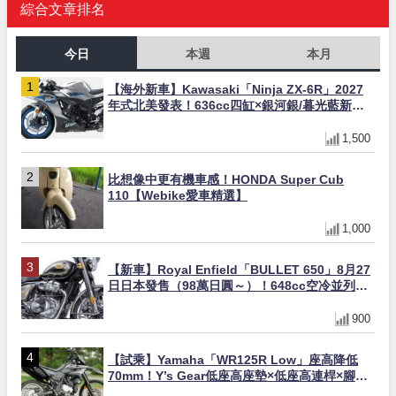
綜合文章排名
今日
本週
本月
【海外新車】Kawasaki「Ninja ZX-6R」2027
年式北美發表！636cc四缸×銀河銀/暮光藍新色
×KTRC/KIBS電控，11,599美元起
1,500
比想像中更有機車感！HONDA Super Cub
110【Webike愛車精選】
1,000
【新車】Royal Enfield「BULLET 650」8月27
日日本發售（98萬日圓～）！648cc空冷並列雙
缸×虎眼指示燈×砲筒黑/戰艦藍兩色
900
【試乘】Yamaha「WR125R Low」座高降低
70mm！Y’s Gear低座高座墊×低座高連桿×腳踏
著地感大幅改善，越野初學者推薦