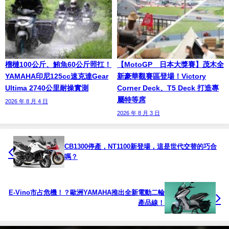
榴槤100公斤、鮪魚60公斤照扛！
【MotoGP™日本大獎賽】茂木全
YAMAHA印尼125cc速克達Gear
新豪華觀賽區登場！Victory
Ultima 2740公里耐操實測
Corner Deck、T5 Deck 打造專
屬特等席
2026 年 8 月 4 日
2026 年 8 月 3 日
CB1300停產，NT1100新登場，這是世代交替的巧合
嗎？
E-Vino市占危機！？歐洲YAMAHA推出全新電動二輪
產品線！