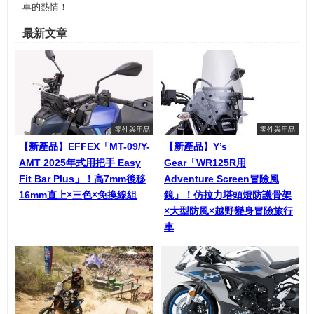
車的熱情！
最新文章
零件與用品
零件與用品
【新產品】EFFEX「MT-09/Y-
【新產品】Y’s
AMT 2025年式用把手 Easy
Gear「WR125R用
Fit Bar Plus」！高7mm後移
Adventure Screen冒險風
16mm直上×三色×免換線組
鏡」！仿拉力塔頭燈防護骨架
×大型防風×越野變身冒險旅行
車