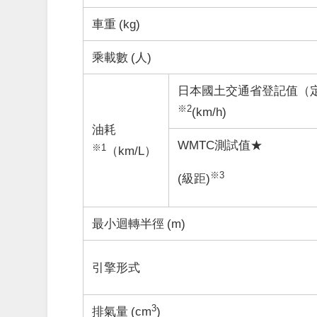
車重 (kg)
乘載數 (人)
日本國土交通省登記值（
※2
(km/h)
油耗
WMTC測試值★
※1
（km/L）
※3
(級距)
最小迴轉半徑 (m)
引擎形式
3
排氣量 (cm
)