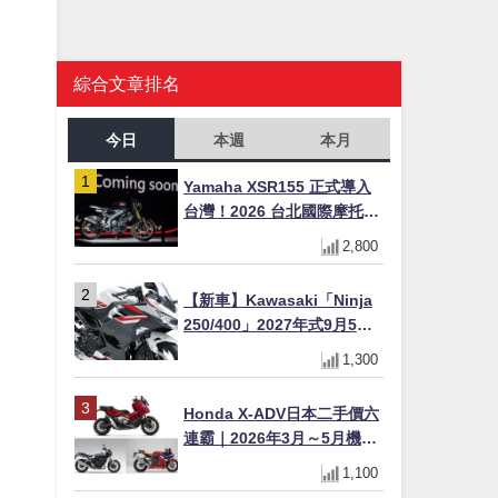
綜合文章排名
今日
本週
本月
Yamaha XSR155 正式導入
台灣！2026 台北國際摩托車
展亮相，70 週年紀念版
2,800
YZF-R 系列限量追加販售
【新車】Kawasaki「Ninja
250/400」2027年式9月5日
日本發售！新塗裝登場×價格
1,300
不變×輔助滑動式離合器
×LED頭燈標配
Honda X-ADV日本二手價六
連霸｜2026年3月～5月機車
轉售排行榜 CBR1000RR-R
1,100
FIREBLADE SP首度躋身前