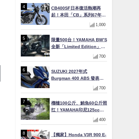
十
CB400SF日本復活熱潮再
起！本田「CB」系列67年傳
奇解密 與CBR差異一次搞懂
1,000
限量500台！YAMAHA BW’S
全新「Limited Edition」都
市探索限定色 GOOPiMADE
700
聯名包同步登場
SUZUKI 2027年式
Burgman 400 ABS 發表！
8/18日本上市、支援E10汽油
700
售價98萬100日圓
榴槤100公斤、鮪魚60公斤照
扛！YAMAHA印尼125cc速
克達Gear Ultima 2740公里
400
耐操實測
設
【獨家】Honda V3R 900 E-