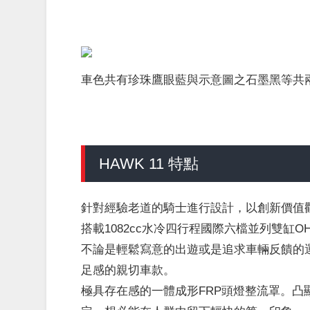
車色共有珍珠鷹眼藍與示意圖之石墨黑等共
HAWK 11 特點
針對經驗老道的騎士進行設計，以創新價值
搭載1082cc水冷四行程國際六檔並列雙缸
不論是輕鬆寫意的出遊或是追求車輛反饋的
足感的親切車款。
極具存在感的一體成形FRP頭燈整流罩。凸