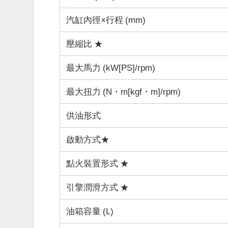
汽缸內徑×行程 (mm)
壓縮比 ★
最大馬力 (kW[PS]/rpm)
最大扭力 (N・m[kgf・m]/rpm)
供油形式
啟動方式★
點火裝置形式 ★
引擎潤滑方式 ★
油箱容量 (L)