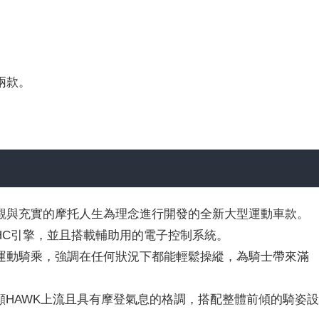
兩款。
觀與充實的摩托人生為理念進行開發的全新大型運動車款。
OHC引擎，並且搭載輔助用的電子控制系統。
運動騎乘，強調在任何狀況下都能輕鬆操縱，為騎士帶來滿
顯HAWK上流且具有摩登氣息的格調，搭配整體前傾的騎姿