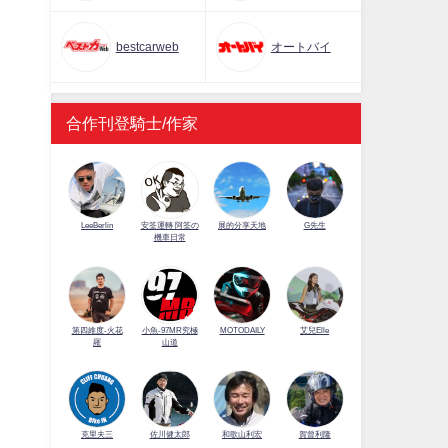
bestcarweb
オートバイ
合作刊登騎士/作家
LeeBerlin
安筌運轉 阿筌の
展的分享天地
G先生
機車日常
第四維度-火花
小魚-97MR究極
MOTODAILY
艾兒Elle
羅
山道
佐川健太郎
克里夫三
和歌山利宏
賀曾利隆