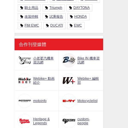
騎士用品
Triumph
DAYTONA
改裝特輯
試乘報告
HONDA
FIM EWC
DUCATI
EWC
合作刊登媒體
小老婆汽機車
Bike IN 機車資
資訊網
訊網
Webike+ 動画
Webike+ 編輯
紹介
部
motoinfo
Motocyclelist
Heritage &
custom-
Legends
people