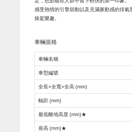
定，想必能在人群中留下輕快的第一印象。
感受熱情的引擎鼓動以及充滿脈動感的排氣
操駕樂趣。
車輛規格
車輛名稱
車型編號
全長×全寬×全高 (mm)
軸距 (mm)
最低離地高度 (mm)★
座高 (mm)★