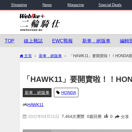
Shopping
News
Magazine
Special Deals
TOP
線上雜誌
EWC戰報
新車．絕版車
編輯
主頁
新車．絕版車
「HAWK11」要開賣啦！！HONDA開價
「HAWK11」要開賣啦！！HOND
新車．絕版車
HONDA
HAWK11
2022年04月21日
7,464
次瀏覽
0篇回應
0
分享