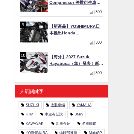
Compressor 將推衍生車
系？自然進氣 V3 同步測試
300
中，CG 預想曝光！
【新產品】YOSHIMURA日
本推出Honda
CB1000F/CB1000 HORNET
300
專用水箱護網，六角網紋設
計質感升級
【海外】2027 Suzuki
Hayabusa（隼）發表！新增
Special Edition 特仕版，全
300
新珍珠白塗裝與專屬配備登
場
人氣關鍵字
SUZUKI
改裝車輛
YAMAHA
KTM
車主有話說
BMW
KAWASAKI
新車介紹
名車圖鑑
YOSHIMURA
編輯部推薦
MotoGP