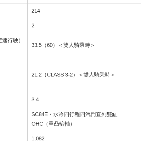
214
2
定速行駛）
33.5（60）＜雙人騎乘時＞
21.2（CLASS 3-2）＜雙人騎乘時＞
3.4
SC84E・水冷四行程四汽門直列雙缸
OHC（單凸輪軸）
1,082