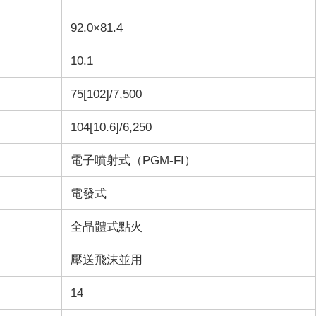
92.0×81.4
10.1
75[102]/7,500
104[10.6]/6,250
電子噴射式（PGM-FI）
電發式
全晶體式點火
壓送飛沫並用
14