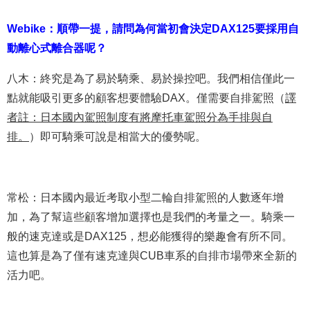
Webike：順帶一提，請問為何當初會決定DAX125要採用自
動離心式離合器呢？
八木：終究是為了易於騎乘、易於操控吧。我們相信僅此一
點就能吸引更多的顧客想要體驗DAX。僅需要自排駕照（
譯
者註：日本國內駕照制度有將摩托車駕照分為手排與自
排。
）即可騎乘可說是相當大的優勢呢。
常松：日本國內最近考取小型二輪自排駕照的人數逐年增
加，為了幫這些顧客增加選擇也是我們的考量之一。騎乘一
般的速克達或是DAX125，想必能獲得的樂趣會有所不同。
這也算是為了僅有速克達與CUB車系的自排市場帶來全新的
活力吧。