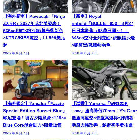
【海外新車】Kawasaki「Ninja
【新車】Royal
ZX-6R」2027年式北美發表！
Enfield「BULLET 650」8月27
636cc四缸×銀河銀/暮光藍新色
日日本發售（98萬日圓～）！
×KTRC/KIBS電控，11,599美元
648cc空冷並列雙缸×虎眼指示燈
起
×砲筒黑/戰艦藍兩色
2026 年 8 月 7 日
2026 年 8 月 7 日
【海外限定】Yamaha「Fazzio
【試乘】Yamaha「WR125R
Special Edition Sunset Blue」
Low」座高降低70mm！Y’s Gear
印尼登場！復古夕陽意象×125cc
低座高座墊×低座高連桿×腳踏著
Blue Core混合動力×限量販售
地感大幅改善，越野初學者推薦
2026 年 8 月 7 日
2026 年 8 月 7 日