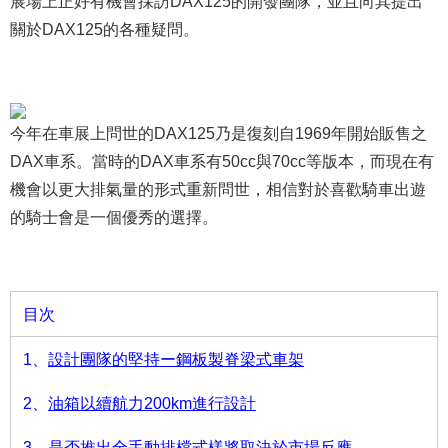
展場上正好有機會採訪DAX125的開發團隊，並且向其提出
關於DAX125的各種疑問。
今年在車展上問世的DAX125乃是復刻自1969年開始販售之
DAX車系。當時的DAX車系有50cc與70cc等版本，而現在有
機會以更大排氣量的形式重新問世，相信對於喜歡騎車出遊
的騎士會是一個優秀的選擇。
目次
1、
設計團隊的堅持ー鋼板製脊梁式車架
2、
油箱以續航力200km進行設計
3、
是否推出全手動排檔式樣將取決於市場反應