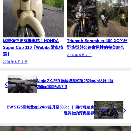
比想像中更有機車感！HONDA
Triumph Scrambler 400 XC的狂
Super Cub 110【Webike愛車精
野造型與公路實用性的完美結合
選】
2026 年 8 月 7 日
2026 年 8 月 7 日
Ninja ZX-25R 渦輪增壓超過252km/h紀錄!4缸
250cc100匹馬力!!
BW'S125排氣量從124cc提升至308cc ｜ 四行程速克
達調校的深奧世界