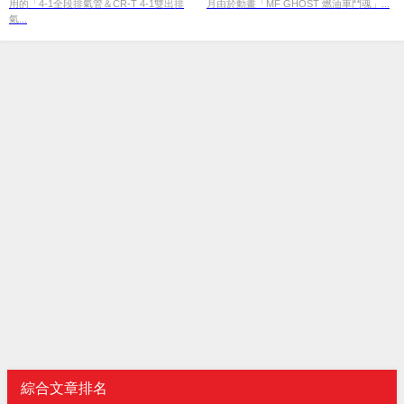
用的「4-1全段排氣管＆CR-T 4-1雙出排
月由於動畫「MF GHOST 燃油車鬥魂」...
氣...
綜合文章排名