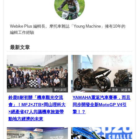
Webike Plus 編輯長。摩托車雜誌「Young Machine」擁有10年的
編輯工作經驗
最新文章
摩托新聞
新車．絕版車
鈴鹿8耐初辦「機車觀光交流
YAMAHA重返汽車賽事，而且
會」！MFJ×JTB×岡山理科大
同步開發全新MotoGP V4引
×經產省47人共議機車旅遊帶
擎！？
動地方經濟的未來