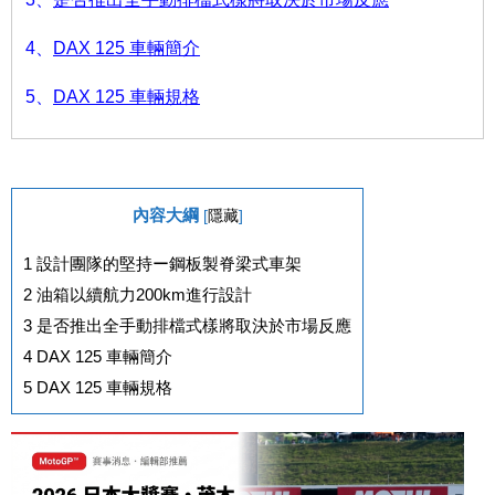
4、
DAX 125 車輛簡介
5、
DAX 125 車輛規格
內容大綱
[
隱藏
]
1
設計團隊的堅持ー鋼板製脊梁式車架
2
油箱以續航力200km進行設計
3
是否推出全手動排檔式樣將取決於市場反應
4
DAX 125 車輛簡介
5
DAX 125 車輛規格