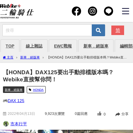
简
TOP
線上雜誌
EWC戰報
新車．絕版車
編輯部
主頁
新車．絕版車
【HONDA】DAX125要出手動排檔版本嗎？Webike直接
幫你問！
【HONDA】DAX125要出手動排檔版本嗎？
Webike直接幫你問！
新車．絕版車
HONDA
DAX 125
2022年04月13日
9,923
次瀏覽
0篇回應
分享
0
市本行平