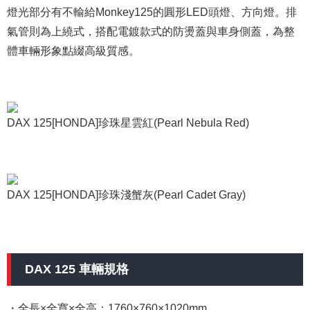
燈光部分有不輸給Monkey125的圓形LED頭燈、方向燈。排
氣管則為上繞式，搭配電鍍款式的防燙蓋與車身側蓋，為整
體車輛形象點綴高級質感。
DAX 125[HONDA]珍珠星雲紅(Pearl Nebula Red)
DAX 125[HONDA]珍珠淺蟹灰(Pearl Cadet Gray)
DAX 125 車輛規格
・全長×全寬×全高：1760×760×1020mm