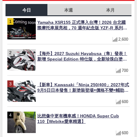
今日
本週
本月
Yamaha XSR155 正式導入台灣！2026 台北國
際摩托車展亮相，70 週年紀念版 YZF-R 系列限
量追加販售
2,600
【海外】2027 Suzuki Hayabusa（隼）發表！
新增 Special Edition 特仕版，全新珍珠白塗裝
與專屬配備登場
700
【新車】Kawasaki「Ninja 250/400」2027年式
9月5日日本發售！新塗裝登場×價格不變×輔助滑
動式離合器×LED頭燈標配
600
比想像中更有機車感！HONDA Super Cub
110【Webike愛車精選】
600