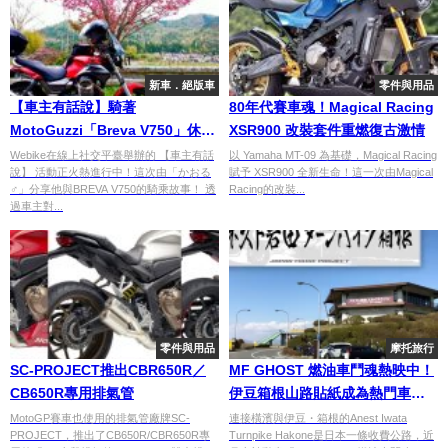
新車．絕版車
零件與用品
【車主有話說】騎著
80年代賽車魂！Magical Racing
MotoGuzzi「Breva V750」休閒
XSR900 改裝套件重燃復古激情
遨遊
Webike在線上社交平臺舉辦的 【車主有話
以 Yamaha MT-09 為基礎，Magical Racing
說】 活動正火熱進行中！這次由「かおる
賦予 XSR900 全新生命！這一次由Magical
♂」分享他與BREVA V750的騎乘故事！ 透
Racing的改裝...
過車主對...
零件與用品
摩托旅行
SC-PROJECT推出CBR650R／
MF GHOST 燃油車鬥魂熱映中！
CB650R專用排氣管
伊豆箱根山路貼紙成為熱門車聚
象徵
MotoGP賽車也使用的排氣管廠牌SC-
連接橫濱與伊豆・箱根的Anest Iwata
PROJECT，推出了CB650R/CBR650R專
Turnpike Hakone是日本一條收費公路，近