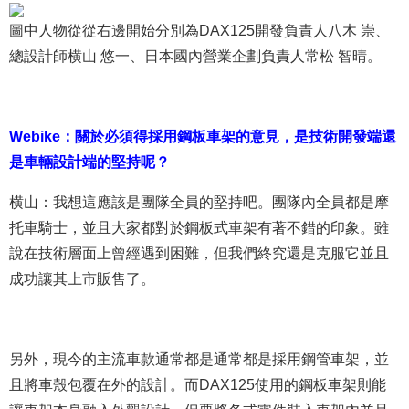
圖中人物從從右邊開始分別為DAX125開發負責人八木 崇、
總設計師横山 悠一、日本國內營業企劃負責人常松 智晴。
Webike：關於必須得採用鋼板車架的意見，是技術開發端還
是車輛設計端的堅持呢？
横山：我想這應該是團隊全員的堅持吧。團隊內全員都是摩
托車騎士，並且大家都對於鋼板式車架有著不錯的印象。雖
說在技術層面上曾經遇到困難，但我們終究還是克服它並且
成功讓其上市販售了。
另外，現今的主流車款通常都是通常都是採用鋼管車架，並
且將車殼包覆在外的設計。而DAX125使用的鋼板車架則能