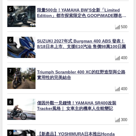
限量500台！YAMAHA BW’S全新「Limited
Edition」都市探索限定色 GOOPiMADE聯名包
同步登場
500
SUZUKI 2027年式 Burgman 400 ABS 發表！
8/18日本上市、支援E10汽油 售價98萬100日圓
400
Triumph Scrambler 400 XC的狂野造型與公路
實用性的完美結合
400
僅因外觀一見鍾情！YAMAHA SR400改裝
Tracker風格｜ 女車主的機車人生蛻變記
300
【新產品】YOSHIMURA日本推出Honda