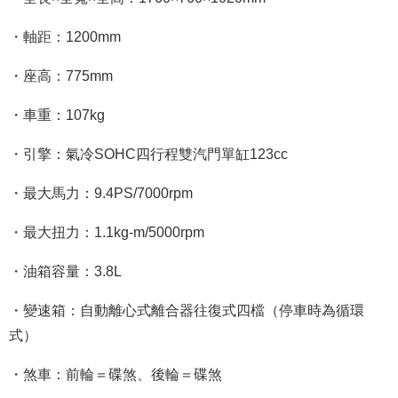
・軸距：1200mm
・座高：775mm
・車重：107kg
・引擎：氣冷SOHC四行程雙汽門單缸123cc
・最大馬力：9.4PS/7000rpm
・最大扭力：1.1kg-m/5000rpm
・油箱容量：3.8L
・變速箱：自動離心式離合器往復式四檔（停車時為循環
式）
・煞車：前輪＝碟煞、後輪＝碟煞