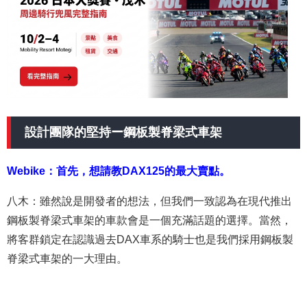
設計團隊的堅持ー鋼板製脊梁式車架
Webike：首先，想請教DAX125的最大賣點。
八木：雖然說是開發者的想法，但我們一致認為在現代推出
鋼板製脊梁式車架的車款會是一個充滿話題的選擇。當然，
將客群鎖定在認識過去DAX車系的騎士也是我們採用鋼板製
脊梁式車架的一大理由。