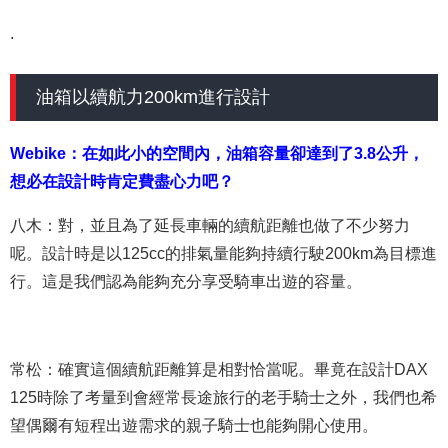
.
油箱以續航力200km進行設計
Webike：在如此小的空間內，油箱容量卻達到了3.8公升，
想必在設計時肯定費盡心力吧？
八木：對，並且為了延長車輛的續航距離也做了不少努力
呢。設計時是以125cc的排氣量能夠持續行駛200km為目標進
行。這是我們認為能夠充分享受騎車出遊的容量。
常松：確實這個續航距離算是相對恰當呢。畢竟在設計DAX
125時除了考量到會經常長途旅行的老手騎士之外，我們也希
望偶爾有短程出遊需求的親子騎士也能夠開心使用。