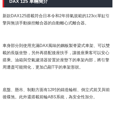
DAX 125 車輛簡介
新款DAX125搭載符合日本令和2年排氣規範的123cc單缸引
擎與無須手動操控離合器的自動離心式離合器。
車身部分則使用充滿DAX風味的鋼板製脊梁式車架、可以雙
載的長版坐墊，另外再搭配後座扶手，讓後座乘客可以安心
搭乘。油箱與空氣濾清器皆置於座墊下的車架內部，將引擎
周遭盡可能簡化，更加凸顯T字的車架形狀。
底盤、懸吊、制動方面有12吋的鑄造輪框、倒立式前叉與前
後碟煞。此外還搭載前輪ABS系統，為安全性加分。