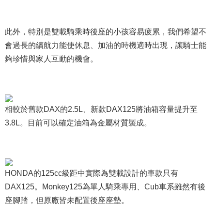
此外，特別是雙載騎乘時後座的小孩容易疲累，我們希望不
會過長的續航力能使休息、加油的時機適時出現，讓騎士能
夠珍惜與家人互動的機會。
相較於舊款DAX的2.5L、新款DAX125將油箱容量提升至
3.8L。目前可以確定油箱為金屬材質製成。
HONDA的125cc級距中實際為雙載設計的車款只有
DAX125。Monkey125為單人騎乘專用、Cub車系雖然有後
座腳踏，但原廠皆未配置後座座墊。