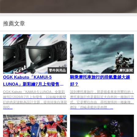
推薦文章
零件與用品
摩托新聞
OGK Kabuto「KAMUI-5
騎乘摩托車旅行的排氣量越大越
LUNOA」新彩繪7月上旬發售！
好？
極光漸層圖案×CF-2 UIC紅外線阻
OGK Kabuto「KAMUI-5 LUNOA」全新彩
談到摩托車旅行，那是很多車友所嚮往的！
繪預計2026年7月上旬發售，以如極光般變
摩托車旅行也是最貼近大自然的一種旅行方
隔鏡片×內藏遮陽鏡，珍珠白薄荷
幻的色彩波動為設計主題，提供珍珠白薄荷
式。它是嚮往自由、尋找激情的一種象徵。
×啞光黑霓虹兩色
與啞...
都說「四輪承載的是肉體、...