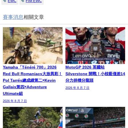
EWC
FIM EWC
賽事消息
相關文章
Yamaha「Ténéré 700」2026
MotoGP 2026 英國站
Red Bull Romaniacs大放異彩！
Silverstone 開戰！小椋藍僅差14
Pol Tarrés總成績第二×Kevin
分力拚積分龍頭
Gallais第四×Adventure
2026 年 8 月 7 日
Ultimate組
2026 年 8 月 7 日