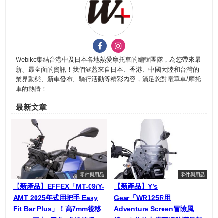
Webike集結台港中及日本各地熱愛摩托車的編輯團隊，為您帶來最
新、最全面的資訊！我們涵蓋來自日本、香港、中國大陸和台灣的
業界動態、新車發布、騎行活動等精彩內容，滿足您對電單車/摩托
車的熱情！
最新文章
零件與用品
零件與用品
【新產品】EFFEX「MT-09/Y-
【新產品】Y’s
AMT 2025年式用把手 Easy
Gear「WR125R用
Fit Bar Plus」！高7mm後移
Adventure Screen冒險風