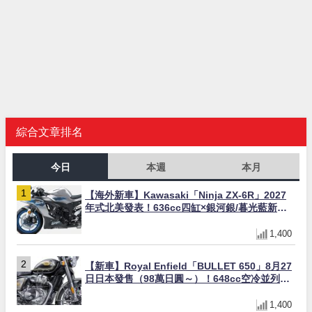
綜合文章排名
今日
本週
本月
【海外新車】Kawasaki「Ninja ZX-6R」2027
年式北美發表！636cc四缸×銀河銀/暮光藍新色
×KTRC/KIBS電控，11,599美元起
1,400
【新車】Royal Enfield「BULLET 650」8月27
日日本發售（98萬日圓～）！648cc空冷並列雙
缸×虎眼指示燈×砲筒黑/戰艦藍兩色
1,400