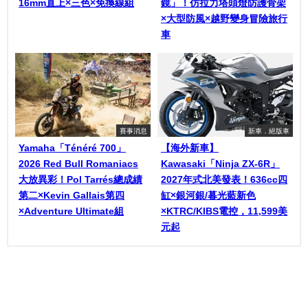
16mm直上×三色×免換線組
鏡」！仿拉力塔頭燈防護骨架
×大型防風×越野變身冒險旅行
車
賽事消息
新車．絕版車
Yamaha「Ténéré 700」
【海外新車】
2026 Red Bull Romaniacs
Kawasaki「Ninja ZX-6R」
大放異彩！Pol Tarrés總成績
2027年式北美發表！636cc四
第二×Kevin Gallais第四
缸×銀河銀/暮光藍新色
×Adventure Ultimate組
×KTRC/KIBS電控，11,599美
元起