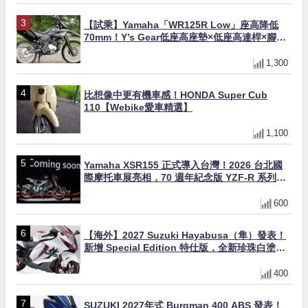
【試乘】Yamaha「WR125R Low」座高降低
70mm！Y’s Gear低座高座墊×低座高連桿×腳踏
著地感大幅改善，越野初學者推薦
1,300
比想像中更有機車感！HONDA Super Cub
110【Webike愛車精選】
1,100
Yamaha XSR155 正式導入台灣！2026 台北國
際摩托車展亮相，70 週年紀念版 YZF-R 系列限
量追加販售
600
【海外】2027 Suzuki Hayabusa（隼）發表！
新增 Special Edition 特仕版，全新珍珠白塗裝
與專屬配備登場
400
SUZUKI 2027年式 Burgman 400 ABS 發表！