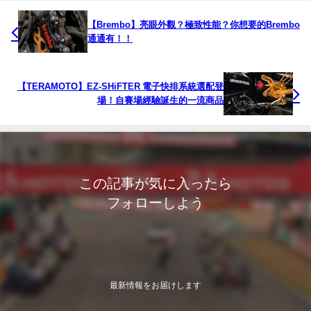
【Brembo】亮眼外觀？極致性能？你想要的Brembo
通通有！！
【TERAMOTO】EZ-SHiFTER 電子快排系統選配登
場！自賽場經驗誕生的一流商品
この記事が気に入ったら
フォローしよう
最新情報をお届けします