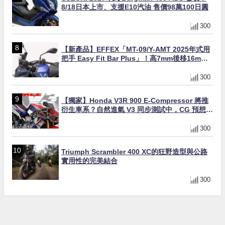
8/18日本上市、支援E10汽油 售價98萬100日圓
300
【新產品】EFFEX「MT-09/Y-AMT 2025年式用
把手 Easy Fit Bar Plus」！高7mm後移16mm
直上×三色×免換線組
300
【獨家】Honda V3R 900 E-Compressor 將推
衍生車系？自然進氣 V3 同步測試中，CG 預想曝
光！
300
Triumph Scrambler 400 XC的狂野造型與公路
實用性的完美結合
300