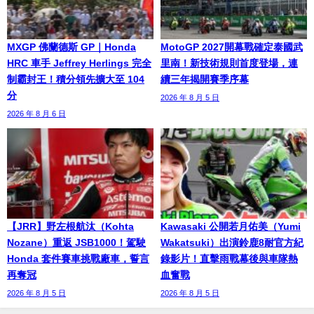
MXGP 佛蘭德斯 GP｜Honda
MotoGP 2027開幕戰確定泰國武
HRC 車手 Jeffrey Herlings 完全
里南！新技術規則首度登場，連
制霸封王！積分領先擴大至 104
續三年揭開賽季序幕
分
2026 年 8 月 5 日
2026 年 8 月 6 日
【JRR】野左根航汰（Kohta
Kawasaki 公開若月佑美（Yumi
Nozane）重返 JSB1000！駕駛
Wakatsuki）出演鈴鹿8耐官方紀
Honda 套件賽車挑戰廠車，誓言
錄影片！直擊雨戰幕後與車隊熱
再奪冠
血奮戰
2026 年 8 月 5 日
2026 年 8 月 5 日