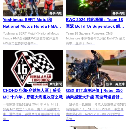
賽事消息
賽事消息
Yoshimura SERT Motul和
EWC 2024 精彩瞬間：Team 18
National Motos Honda FMA榮
重返 Bol d’Or Superstock 組別
獲年度最佳車隊
冠軍寶座
Yoshimura SERT Motul和National Motos
Team 18 Sapeurs Pompiers CMS
Honda FMA分別被EWC媒體專家評選為
Motostore 車隊在去年九月的 Bol d’Or 耐力
FIM耐力世界錦標賽中F...
賽中，贏得了 Dunl...
摩托新聞
新車．絕版車
CHOHO 征和·穿越無人區｜醉美
GSX-8TT車主評價｜Rebel 250
MC 十六年，新疆大海道收官之戰
換乘感受大升級 高速彎道皆舒適
新復古運動車款【Webike愛車精
一場關於信任的遠征 2026 年 4 月 16 日，
「幾乎是一見鍾情，考取大型重機駕照的同
醉美 MC 成立 16 周年，由 108 台越野汽
時就簽約了！」SUZUKI GSX-8TT車主真
選】
車、重型機車、越野摩托車組成的浩浩蕩
實換乘心得，Rebel 250→800cc的蛻變，
蕩...
高速...