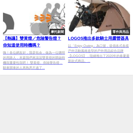
摩托新聞
零件與用品
【熱議】雙黃燈／危險警告燈？
LOGOS推出多款騎士用露營器具
你知道使用時機嗎？
以「Enjoy Outing」為口號，提倡各式各樣
戶外活動風格造型的戶外用品綜合品牌
嗨！各位網友好，我是拓余，做為一位聰明
【LOGOS】，陸續推出了2020年的春夏最
的用路人，本篇我們來談談雙黃燈的開啟時
新款式商品。...
機與重要性與吧！ 雙黃燈、危險警告燈，
騎車開車的人再熟悉不過了...