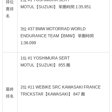
排位
MOTUL【SUZUKI】 單圈時間 1:35.951
賽排
名
3位 #37 BMW MOTORRAD WORLD
ENDURANCE TEAM【BMW】 單圈時間
1:36.099
1位 #1 YOSHIMURA SERT
MOTUL【SUZUKI】 855 圈
2位 #11 WEBIKE SRC KAWASAKI FRANCE
最終
TRICKSTAR【KAWASAKI】 847 圈
排名