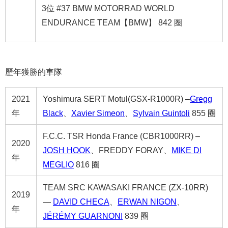
3位 #37 BMW MOTORRAD WORLD
ENDURANCE TEAM【BMW】 842 圈
歷年獲勝的車隊
2021
Yoshimura SERT Motul(GSX-R1000R) –
Gregg
年
Black
、
Xavier Simeon
、
Sylvain Guintoli
855 圈
F.C.C. TSR Honda France (CBR1000RR) –
2020
JOSH HOOK
、FREDDY FORAY、
MIKE DI
年
MEGLIO
816 圈
TEAM SRC KAWASAKI FRANCE (ZX-10RR)
2019
―
DAVID CHECA
、
ERWAN NIGON
、
年
JÉRÉMY GUARNONI
839 圈