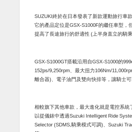
SUZUKI終於在日本發表了新款運動旅行車款
它的產品定位是GSX-S1000F的繼任車
提高了長途旅行的舒適性 (上半身直立的騎乘姿勢)
GSX-S1000GT搭載沿用自GSX-S1000
152ps/9,250rpm、最大扭力106Nm/11,000rp
離合器)、電子油門及雙向快排等，讓騎士
相較旗下其他車款，最大進化就是電控系統了。G
以從儀錶中透過Suzuki Intelligent Ride S
Selector (SDMS,騎乘模式可調)、Suzuki Tr