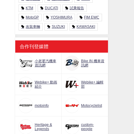
KTM
DUCATI
試乘報告
MotoGP
YOSHIMURA
FIM EWC
改裝車輛
SUZUKI
KAWASAKI
合作刊登媒體
小老婆汽機車
Bike IN 機車資
資訊網
訊網
Webike+ 動画
Webike+ 編輯
紹介
部
motoinfo
Motocyclelist
Heritage &
custom-
Legends
people