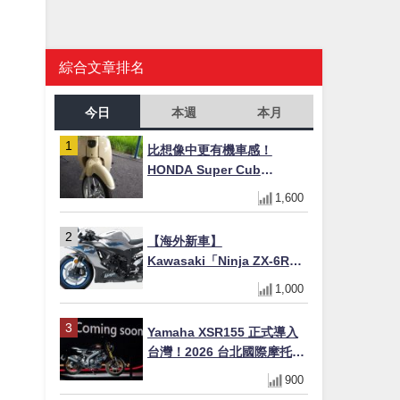
綜合文章排名
今日
本週
本月
比想像中更有機車感！
HONDA Super Cub
110【Webike愛車精選】
1,600
【海外新車】
Kawasaki「Ninja ZX-6R」
2027年式北美發表！636cc
1,000
四缸×銀河銀/暮光藍新色
×KTRC/KIBS電控，11,599
Yamaha XSR155 正式導入
美元起
台灣！2026 台北國際摩托車
展亮相，70 週年紀念版
900
YZF-R 系列限量追加販售