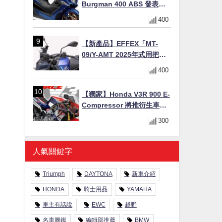
Burgman 400 ABS 發表！
8/18日本上市、支援E10汽油
400
售價98萬100日圓
【新產品】EFFEX「MT-
09/Y-AMT 2025年式用把手
Easy Fit Bar Plus」！高
400
7mm後移16mm直上×三色×
免換線組
【獨家】Honda V3R 900 E-
Compressor 將推衍生車
系？自然進氣 V3 同步測試
300
中，CG 預想曝光！
人氣關鍵字
Triumph
DAYTONA
新車介紹
HONDA
騎士用品
YAMAHA
車主有話說
EWC
越野
名車圖鑑
編輯部推薦
BMW