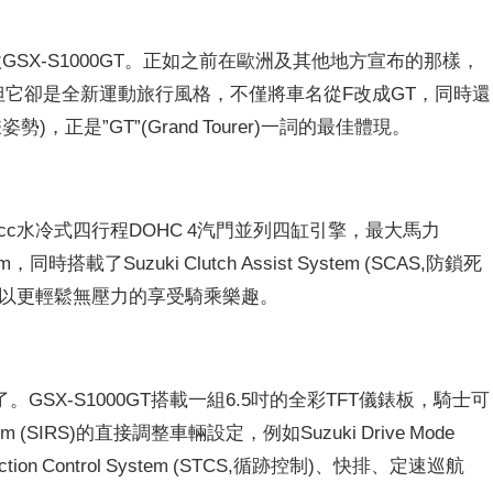
GSX-S1000GT。正如之前在歐洲及其他地方宣布的那樣，
型，但它卻是全新運動旅行風格，不僅將車名從F改成GT，同時還
，正是”GT”(Grand Tourer)一詞的最佳體現。
的999cc水冷式四行程DOHC 4汽門並列四缸引擎，最大馬力
m，同時搭載了Suzuki Clutch Assist System (SCAS,防鎖死
可以更輕鬆無壓力的享受騎乘樂趣。
SX-S1000GT搭載一組6.5吋的全彩TFT儀錶板，騎士可
ystem (SIRS)的直接調整車輛設定，例如Suzuki Drive Mode
action Control System (STCS,循跡控制)、快排、定速巡航