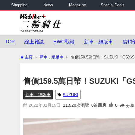
Shopping
News
Magazine
Special Deals
TOP
線上雜誌
EWC戰報
新車．絕版車
編輯
主頁
新車．絕版車
售價159.5萬日幣！SUZUKI「GSX-
售價159.5萬日幣！SUZUKI「G
新車．絕版車
SUZUKI
2022年02月15日
11,528
次瀏覽
0篇回應
0
分享