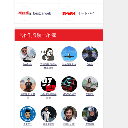
bestcarweb
オートバイ
合作刊登騎士/作家
LeeBerlin
安筌運轉 阿筌の
展的分享天地
G先生
機車日常
第四維度-火花
小魚-97MR究極
MOTODAILY
艾兒Elle
羅
山道
佐川健太郎
克里夫三
和歌山利宏
賀曾利隆