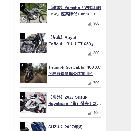
【試乘】Yamaha「WR125R
Low」座高降低70mm！Y’s
Gear低座高座墊×低座高連桿
900
×腳踏著地感大幅改善，越野
初學者推薦
【新車】Royal
Enfield「BULLET 650」8
月27日日本發售（98萬日圓
800
～）！648cc空冷並列雙缸×
虎眼指示燈×砲筒黑/戰艦藍兩
Triumph Scrambler 400 XC
色
的狂野造型與公路實用性的
完美結合
700
【海外】2027 Suzuki
Hayabusa（隼）發表！新增
Special Edition 特仕版，全
400
新珍珠白塗裝與專屬配備登
場
SUZUKI 2027年式