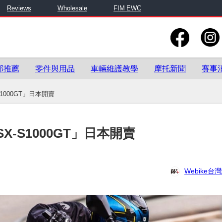
Reviews
Wholesale
FIM EWC
部推薦
零件與用品
車輛維護教學
摩托新聞
賽事
S1000GT」日本開賣
SX-S1000GT」日本開賣
Webike台