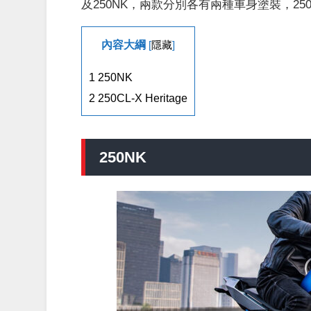
及250NK，兩款分別各有兩種車身塗裝，25
內容大綱
[
隱藏
]
1
250NK
2
250CL-X Heritage
250NK