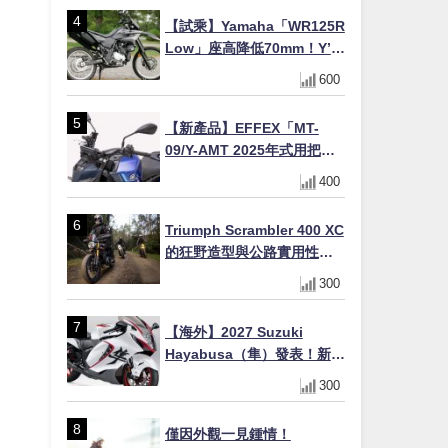
【試乘】Yamaha「WR125R
Low」座高降低70mm！Y’s
Gear低座高座墊×低座高連桿
600
×腳踏著地感大幅改善，越野
初學者推薦
【新產品】EFFEX「MT-
09/Y-AMT 2025年式用把手
Easy Fit Bar Plus」！高
400
7mm後移16mm直上×三色×
免換線組
Triumph Scrambler 400 XC
的狂野造型與公路實用性的
完美結合
300
【海外】2027 Suzuki
Hayabusa（隼）發表！新增
Special Edition 特仕版，全
300
新珍珠白塗裝與專屬配備登
場
僅因外觀一見鍾情！