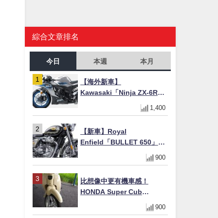
綜合文章排名
今日
本週
本月
【海外新車】
Kawasaki「Ninja ZX-6R」
2027年式北美發表！636cc
1,400
四缸×銀河銀/暮光藍新色
×KTRC/KIBS電控，11,599
【新車】Royal
美元起
Enfield「BULLET 650」8
月27日日本發售（98萬日圓
900
～）！648cc空冷並列雙缸×
虎眼指示燈×砲筒黑/戰艦藍兩
比想像中更有機車感！
色
HONDA Super Cub
110【Webike愛車精選】
900