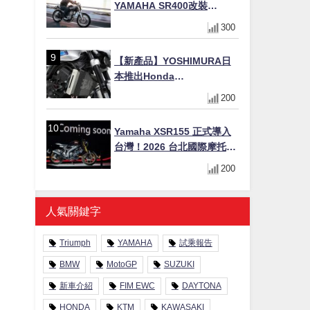
YAMAHA SR400改裝
Tracker風格｜ 女車主的機車
300
人生蛻變記
【新產品】YOSHIMURA日
本推出Honda
CB1000F/CB1000 HORNET
200
專用水箱護網，六角網紋設
計質感升級
Yamaha XSR155 正式導入
台灣！2026 台北國際摩托車
展亮相，70 週年紀念版
200
YZF-R 系列限量追加販售
人氣關鍵字
Triumph
YAMAHA
試乘報告
BMW
MotoGP
SUZUKI
新車介紹
FIM EWC
DAYTONA
HONDA
KTM
KAWASAKI