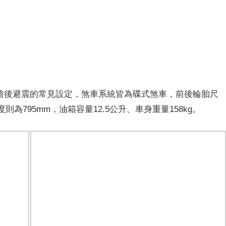
單槍後避震的常見設定，煞車系統皆為碟式煞車，前後輪胎尺
座墊高度則為795mm，油箱容量12.5公升、車身重量158kg。