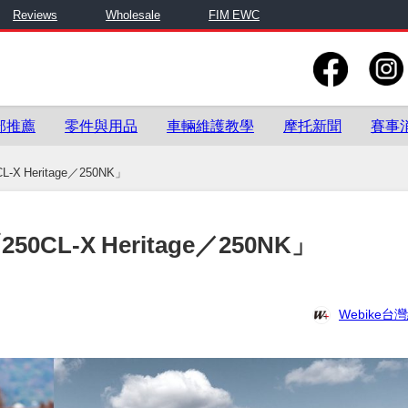
Reviews
Wholesale
FIM EWC
部推薦
零件與用品
車輛維護教學
摩托新聞
賽事
 Heritage／250NK」
L-X Heritage／250NK」
Webike台