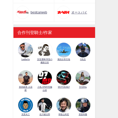
bestcarweb
オートバイ
合作刊登騎士/作家
LeeBerlin
安筌運轉 阿筌の
展的分享天地
G先生
機車日常
第四維度-火花
小魚-97MR究極
MOTODAILY
艾兒Elle
羅
山道
佐川健太郎
克里夫三
和歌山利宏
賀曾利隆