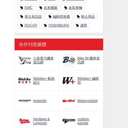
EWC
名車圖鑑
改裝車輛
車主有話說
編輯部推薦
騎士用品
DUCATI
YOSHIMURA
越野
合作刊登媒體
小老婆汽機車
Bike IN 機車資
資訊網
訊網
Webike+ 動画
Webike+ 編輯
紹介
部
motoinfo
Motocyclelist
Heritage &
custom-
Legends
people