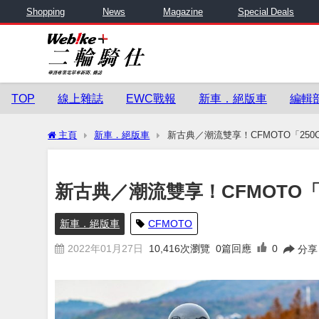
Shopping
News
Magazine
Special Deals
TOP
線上雜誌
EWC戰報
新車．絕版車
編輯
主頁
新車．絕版車
新古典／潮流雙享！CFMOTO「250CL-X
新古典／潮流雙享！CFMOTO「250C
新車．絕版車
CFMOTO
2022年01月27日
10,416
次瀏覽
0篇回應
0
分享