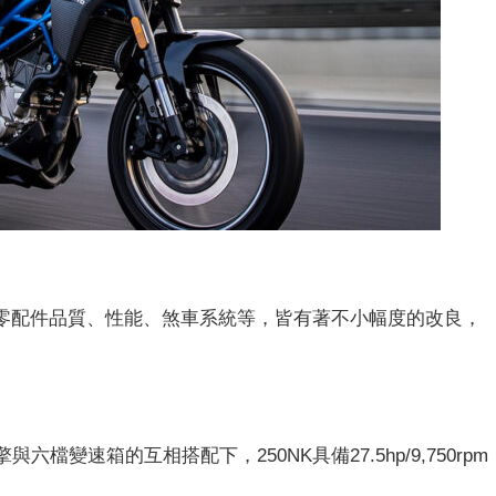
計、零配件品質、性能、煞車系統等，皆有著不小幅度的改良，
與六檔變速箱的互相搭配下，250NK具備27.5hp/9,750rpm