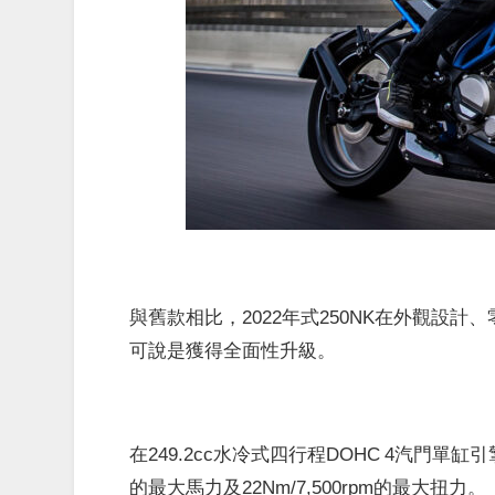
與舊款相比，2022年式250NK在外觀設
可說是獲得全面性升級。
在249.2cc水冷式四行程DOHC 4汽門單缸引擎
的最大馬力及22Nm/7,500rpm的最大扭力。