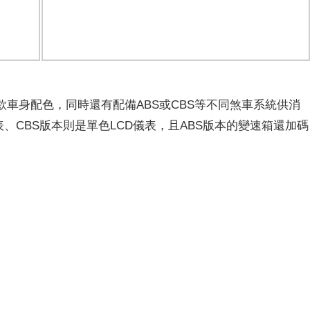
兩款車身配色，同時還有配備ABS或CBS等不同煞車系統供消
儀表、CBS版本則是單色LCD儀表，且ABS版本的變速箱還加碼