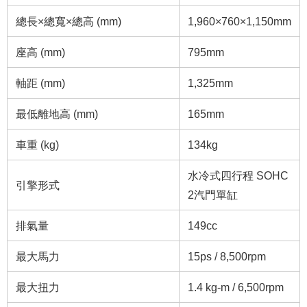
總長×總寬×總高 (mm)
1,960×760×1,150mm
座高 (mm)
795mm
軸距 (mm)
1,325mm
最低離地高 (mm)
165mm
車重 (kg)
134kg
水冷式四行程 SOHC
引擎形式
2汽門單缸
排氣量
149cc
最大馬力
15ps / 8,500rpm
最大扭力
1.4 kg-m / 6,500rpm