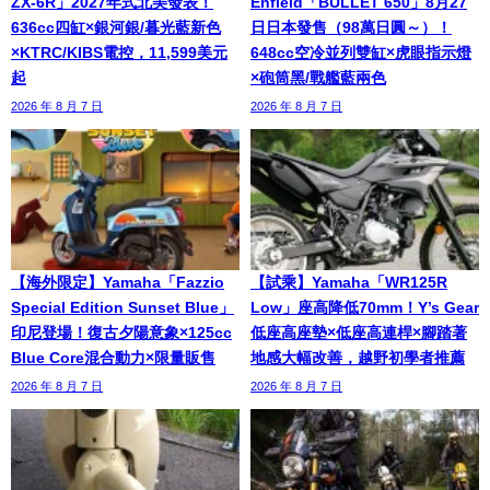
ZX-6R」2027年式北美發表！
Enfield「BULLET 650」8月27
636cc四缸×銀河銀/暮光藍新色
日日本發售（98萬日圓～）！
×KTRC/KIBS電控，11,599美元
648cc空冷並列雙缸×虎眼指示燈
起
×砲筒黑/戰艦藍兩色
2026 年 8 月 7 日
2026 年 8 月 7 日
【海外限定】Yamaha「Fazzio
【試乘】Yamaha「WR125R
Special Edition Sunset Blue」
Low」座高降低70mm！Y’s Gear
印尼登場！復古夕陽意象×125cc
低座高座墊×低座高連桿×腳踏著
Blue Core混合動力×限量販售
地感大幅改善，越野初學者推薦
2026 年 8 月 7 日
2026 年 8 月 7 日