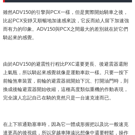
雖然ADV150的引擎與PCX一樣，但是實際開始騎車之後，
比起PCX安靜又順暢地加速感來說，它反而給人留下加速強
而有力的印象。ADV150與PCX之間最大的差別就在於它們
騎起來的感覺。
由於ADV150的避震性行程比PXC還要更長、後避震器還附
上氣瓶，所以騎起來感覺就像是運動車款一樣。只要一按下
前輪煞車裝置，前輪的避震器就開始下沉、打開油門時，則
換成後輪避震器開始收縮，這種高度類似重機的作動表現，
完全讓人忘記自己在騎的竟然只是一台速克達而已。
在上下班通勤塞車時，因為它一體成形握把以及比一般速克
達更高的後視鏡，所以穿越車陣遠比想像中還要輕鬆，操作