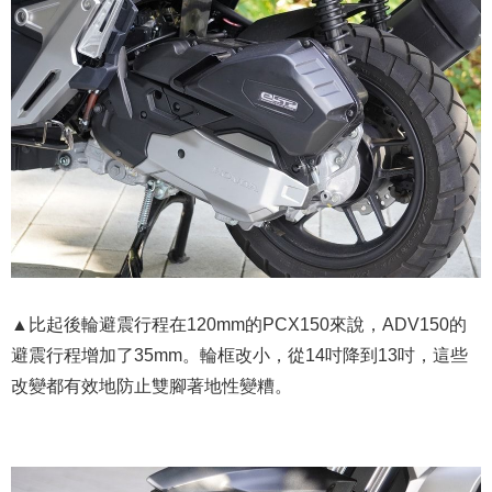
▲比起後輪避震行程在120mm的PCX150來說，ADV150的
避震行程增加了35mm。輪框改小，從14吋降到13吋，這些
改變都有效地防止雙腳著地性變糟。