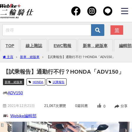
简
TOP
線上雜誌
EWC戰報
新車．絕版車
編輯部
主頁
新車．絕版車
【試乘報告】通勤行不行？HONDA「ADV150」
【試乘報告】通勤行不行？HONDA「ADV150」
新車．絕版車
HONDA
試乘報告
ADV150
2021年12月21日
21,067
次瀏覽
0篇回應
分享
0
Webike編輯部