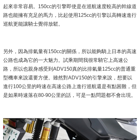
起來非常容易。150cc的引擎即使是在巡航速度較高的幹線道
路也能擁有充足的馬力，比起使用125cc的引擎以高轉速進行
巡航更能讓騎士覺得放鬆。
另外，因為排氣量有150cc的關係，所以能夠騎上日本的高速
公路也成為它的一大魅力。試乘期間我很常騎它上高速公
路，所以也親身感受到ADV150真的比排氣量125cc的普通重
型機車來說還要方便。雖然對ADV150的引擎來說，想要以
進行100公里的時速在高速公路上進行巡航還是有點困難，但
是如果時速落在80-90公里的話，可是一點問題都不會出現。