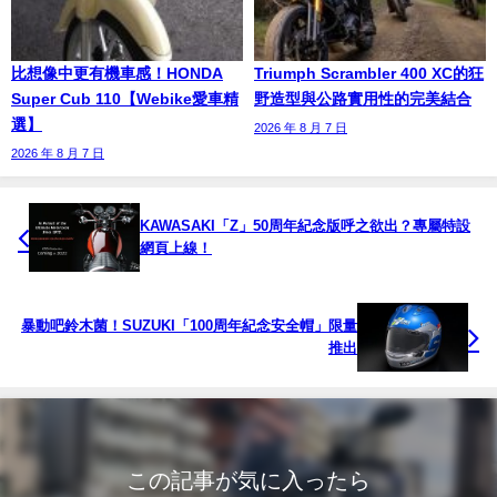
比想像中更有機車感！HONDA
Triumph Scrambler 400 XC的狂
Super Cub 110【Webike愛車精
野造型與公路實用性的完美結合
選】
2026 年 8 月 7 日
2026 年 8 月 7 日
KAWASAKI「Z」50周年紀念版呼之欲出？專屬特設
網頁上線！
暴動吧鈴木菌！SUZUKI「100周年紀念安全帽」限量
推出
この記事が気に入ったら