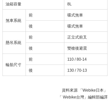
油箱容量
8L
前
碟式煞車
煞車系統
後
碟式煞車
前
正立式前叉
懸吊系統
後
雙槍後避震
前
110 / 80-14
輪胎尺寸
後
130 / 70-13
資料來源 「Webike日本」
「 Webike台灣」編輯部編譯