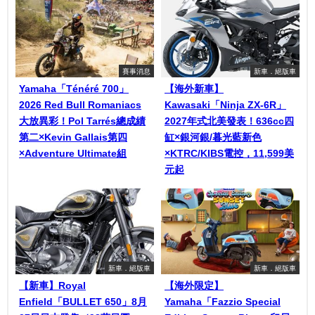
賽事消息
新車．絕版車
Yamaha「Ténéré 700」
【海外新車】
2026 Red Bull Romaniacs
Kawasaki「Ninja ZX-6R」
大放異彩！Pol Tarrés總成績
2027年式北美發表！636cc四
第二×Kevin Gallais第四
缸×銀河銀/暮光藍新色
×Adventure Ultimate組
×KTRC/KIBS電控，11,599美
元起
新車．絕版車
新車．絕版車
【新車】Royal
【海外限定】
Enfield「BULLET 650」8月
Yamaha「Fazzio Special