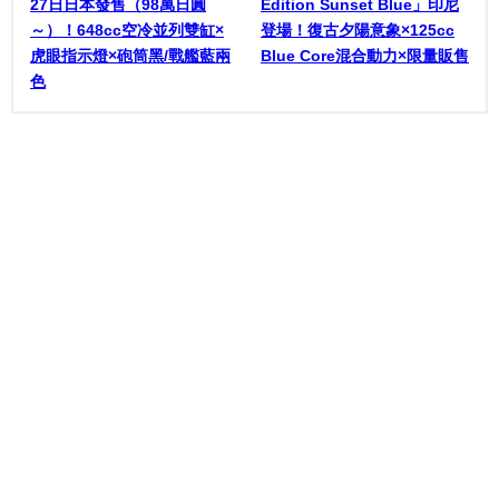
27日日本發售（98萬日圓
Edition Sunset Blue」印尼
～）！648cc空冷並列雙缸×
登場！復古夕陽意象×125cc
虎眼指示燈×砲筒黑/戰艦藍兩
Blue Core混合動力×限量販售
色