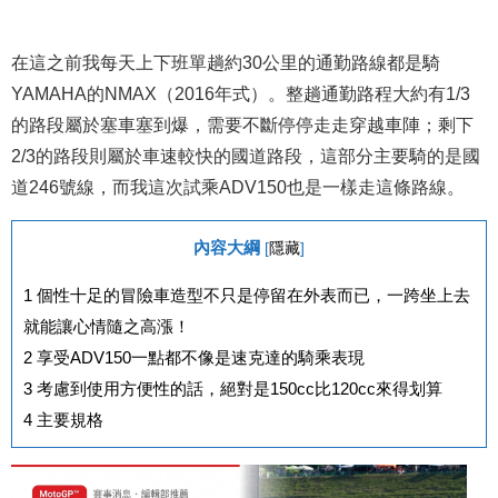
在這之前我每天上下班單趟約30公里的通勤路線都是騎
YAMAHA的NMAX（2016年式）。整趟通勤路程大約有1/3
的路段屬於塞車塞到爆，需要不斷停停走走穿越車陣；剩下
2/3的路段則屬於車速較快的國道路段，這部分主要騎的是國
道246號線，而我這次試乘ADV150也是一樣走這條路線。
內容大綱
[
隱藏
]
1
個性十足的冒險車造型不只是停留在外表而已，一跨坐上去
就能讓心情隨之高漲！
2
享受ADV150一點都不像是速克達的騎乘表現
3
考慮到使用方便性的話，絕對是150cc比120cc來得划算
4
主要規格