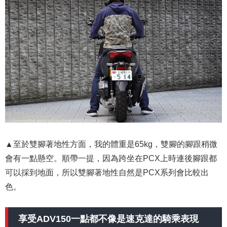
▲至於雙腳著地性方面，我的體重是65kg，雙腳的腳跟稍微
會有一點懸空。順帶一提，因為跨坐在PCX上時連後腳跟都
可以採到地面，所以雙腳著地性自然是PCX系列會比較出
色。
享受ADV150一點都不像是速克達的騎乘表現