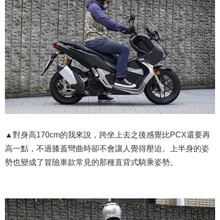
▲對身高170cm的我來說，跨坐上去之後感覺比PCX還要再
高一點，不過膝蓋彎曲時卻不會讓人覺得壓迫。上半身的姿
勢也變成了冒險車款常見的那種直背式騎乘姿勢。