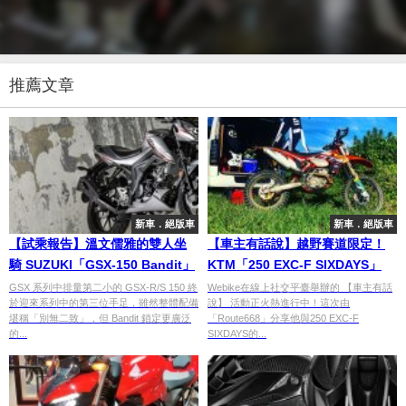
推薦文章
新車．絕版車
新車．絕版車
【試乘報告】溫文儒雅的雙人坐
【車主有話說】越野賽道限定！
騎 SUZUKI「GSX-150 Bandit」
KTM「250 EXC-F SIXDAYS」
GSX 系列中排量第二小的 GSX-R/S 150 終
Webike在線上社交平臺舉辦的 【車主有話
於迎來系列中的第三位手足，雖然整體配備
說】 活動正火熱進行中！這次由
堪稱「別無二致」，但 Bandit 鎖定更廣泛
「Route668」分享他與250 EXC-F
的...
SIXDAYS的...