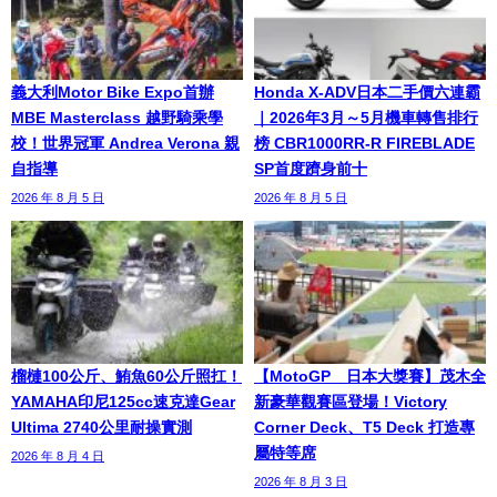
義大利Motor Bike Expo首辦
Honda X-ADV日本二手價六連霸
MBE Masterclass 越野騎乘學
｜2026年3月～5月機車轉售排行
校！世界冠軍 Andrea Verona 親
榜 CBR1000RR-R FIREBLADE
自指導
SP首度躋身前十
2026 年 8 月 5 日
2026 年 8 月 5 日
榴槤100公斤、鮪魚60公斤照扛！
【MotoGP™日本大獎賽】茂木全
YAMAHA印尼125cc速克達Gear
新豪華觀賽區登場！Victory
Ultima 2740公里耐操實測
Corner Deck、T5 Deck 打造專
屬特等席
2026 年 8 月 4 日
2026 年 8 月 3 日