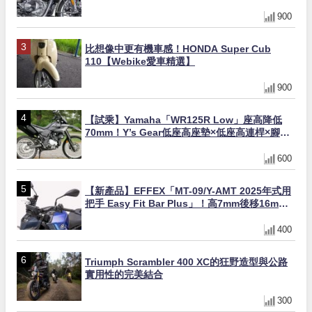
缸×虎眼指示燈×砲筒黑/戰艦藍兩色
900
比想像中更有機車感！HONDA Super Cub
110【Webike愛車精選】
900
【試乘】Yamaha「WR125R Low」座高降低
70mm！Y’s Gear低座高座墊×低座高連桿×腳踏
著地感大幅改善，越野初學者推薦
600
【新產品】EFFEX「MT-09/Y-AMT 2025年式用
把手 Easy Fit Bar Plus」！高7mm後移16mm
直上×三色×免換線組
400
Triumph Scrambler 400 XC的狂野造型與公路
實用性的完美結合
300