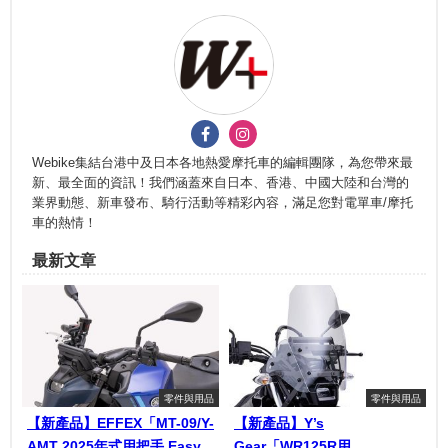
Webike集結台港中及日本各地熱愛摩托車的編輯團隊，為您帶來最
新、最全面的資訊！我們涵蓋來自日本、香港、中國大陸和台灣的
業界動態、新車發布、騎行活動等精彩內容，滿足您對電單車/摩托
車的熱情！
最新文章
零件與用品
零件與用品
【新產品】EFFEX「MT-09/Y-
【新產品】Y’s
AMT 2025年式用把手 Easy
Gear「WR125R用