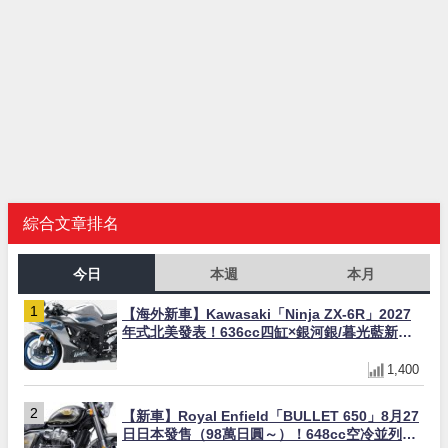
綜合文章排名
今日
本週
本月
【海外新車】Kawasaki「Ninja ZX-6R」2027
年式北美發表！636cc四缸×銀河銀/暮光藍新色
×KTRC/KIBS電控，11,599美元起
1,400
【新車】Royal Enfield「BULLET 650」8月27
日日本發售（98萬日圓～）！648cc空冷並列雙