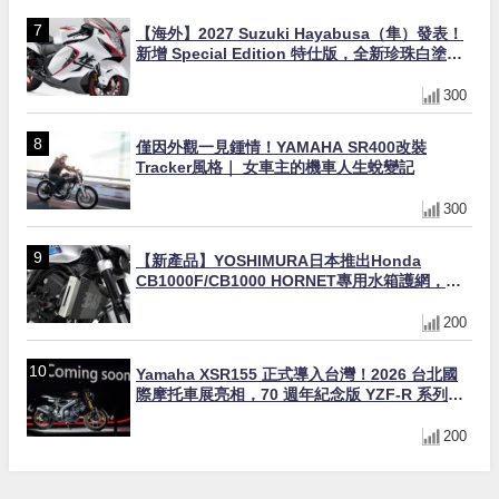
【海外】2027 Suzuki Hayabusa（隼）發表！
新增 Special Edition 特仕版，全新珍珠白塗裝
與專屬配備登場
300
僅因外觀一見鍾情！YAMAHA SR400改裝
Tracker風格｜ 女車主的機車人生蛻變記
300
【新產品】YOSHIMURA日本推出Honda
CB1000F/CB1000 HORNET專用水箱護網，六
角網紋設計質感升級
200
Yamaha XSR155 正式導入台灣！2026 台北國
際摩托車展亮相，70 週年紀念版 YZF-R 系列限
量追加販售
200