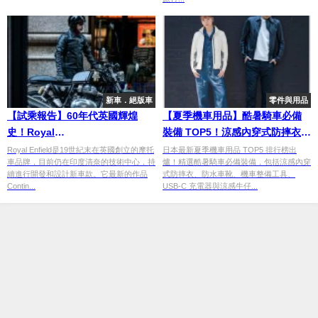
新車．絕版車
零件與用品
【試乘報告】60年代英國輝煌
【夏季機車用品】酷暑騎車必備
史！Royal
裝備 TOP5！涼感內穿式防摔衣、
Enfield「Continental GT650」
防水車靴、整備工具一次看
Royal Enfield是19世紀末在英國創立的摩托
日本最新夏季機車用品 TOP5 排行榜出
車品牌，目前仍在印度清奈的技術中心，持
爐！精選酷暑騎車必備裝備，包括涼感內穿
續進行開發和設計新車款。它最新的作品
式防摔衣、防水車靴、機車整備工具、
Contin...
USB-C 充電器與涼感牛仔...