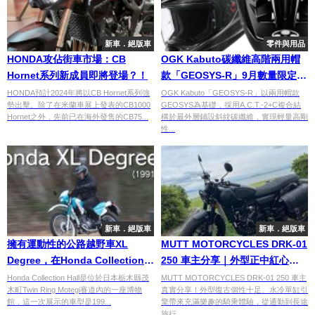
新車．絕版車
零件與用品
HONDA攻佔街車市場：CB
OGK Kabuto碳纖維高階兩用帽
Hornet系列新成員即將登場？！
款「GEOSYS-R」9月數量限定發
售！公路越野雙用途輕量高階安
HONDA預計2024年將以CB Hornet系列強
OGK Kabuto「GEOSYS-R」以兩用帽款
勢出擊。除了在米蘭車展上發表的CB1000
GEOSYS為基礎，採用A.C.T.-2+C複合結
全帽
Hornet之外，先前已在海外發售的CB75...
構於最外層鋪設斜紋碳纖維，實現輕量高剛
性...
新車．絕版車
新車．絕版車
擁有運動性的公路越野車XL
MUTT MOTORCYCLES DRK-01
Degree，在Honda Collection
250 車主分享｜外型正中紅心！
Hall行駛認測試中！
復古英倫風格與騎乘樂趣兼具
Honda Collection Hall是位於日本栃木縣茂
MUTT MOTORCYCLES DRK-01 250 車主
木町Twin Ring Motegi賽道內的一座博物
真實分享！外型復古個性十足、水冷單缸引
【Webike愛車精選】
館，這一次展示的車型是199...
擎帶來充滿樂趣的騎乘體驗，從通勤到長途
旅行...