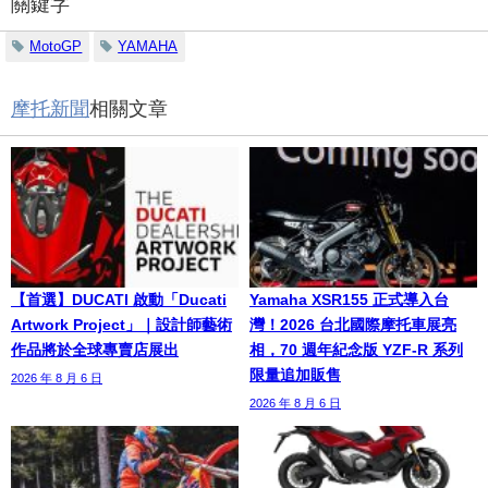
關鍵字
MotoGP
YAMAHA
摩托新聞
相關文章
【首選】DUCATI 啟動「Ducati
Yamaha XSR155 正式導入台
Artwork Project」｜設計師藝術
灣！2026 台北國際摩托車展亮
作品將於全球專賣店展出
相，70 週年紀念版 YZF-R 系列
限量追加販售
2026 年 8 月 6 日
2026 年 8 月 6 日