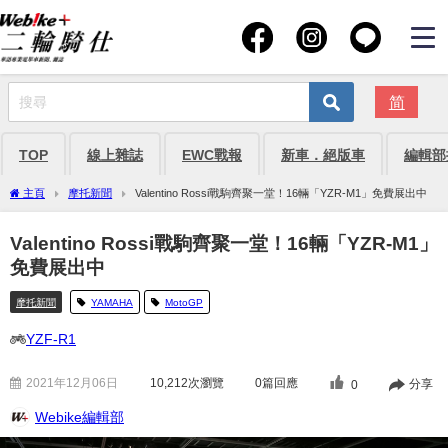
简
TOP
線上雜誌
EWC戰報
新車．絕版車
編輯部
主頁
摩托新聞
Valentino Rossi戰駒齊聚一堂！16輛「YZR-M1」免費展出中
Valentino Rossi戰駒齊聚一堂！16輛「YZR-M1」
免費展出中
摩托新聞
YAMAHA
MotoGP
YZF-R1
2021年12月06日
10,212
次瀏覽
0篇回應
分享
0
Webike編輯部