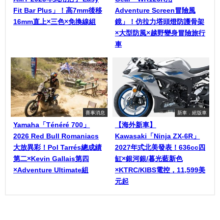
Fit Bar Plus」！高7mm後移
Adventure Screen冒險風
16mm直上×三色×免換線組
鏡」！仿拉力塔頭燈防護骨架
×大型防風×越野變身冒險旅行
車
賽事消息
新車．絕版車
Yamaha「Ténéré 700」
【海外新車】
2026 Red Bull Romaniacs
Kawasaki「Ninja ZX-6R」
大放異彩！Pol Tarrés總成績
2027年式北美發表！636cc四
第二×Kevin Gallais第四
缸×銀河銀/暮光藍新色
×Adventure Ultimate組
×KTRC/KIBS電控，11,599美
元起