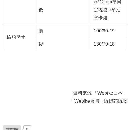
φ240mm單固
後
定碟盤 +單活
塞卡鉗
前
100/90-19
輪胎尺寸
後
130/70-18
資料來源 「Webike日本」
「 Webike台灣」編輯部編譯
這篇讚
0