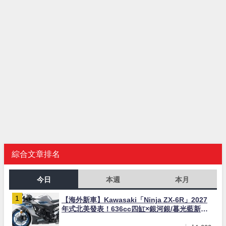
綜合文章排名
今日
本週
本月
【海外新車】Kawasaki「Ninja ZX-6R」2027
年式北美發表！636cc四缸×銀河銀/暮光藍新色
×KTRC/KIBS電控，11,599美元起