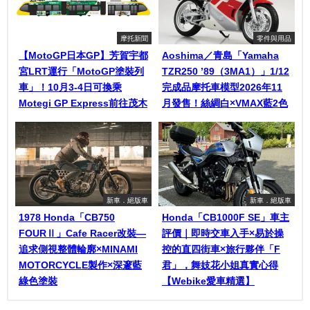
摩托新聞
零件與用品
【MotoGP日本GP】芳賀宇都
Aoshima／青島「Yamaha
宮LRT運行「MotoGP塗裝列
TZR250 ’89（3MA1）」1/12
車」！10月3-4日可換乘
完成品摩托車模型2026年11
Motegi GP Express前往茂木
月發售！絲綢白×VMAX藍2色
新車．絕版車
新車．絕版車
1978 Honda「CB750
Honda「CB1000F SE」車主
FOURⅡ」Cafe Racer改裝—
評價｜即時交車入手×易於操
追求側視整體輪廓×MINAMI
控的直四街車×旅行夥伴「F
MOTORCYCLE製作×深邃藍
君」，舞妓花小姐真實心得
綠色塗裝
【Webike愛車精選】