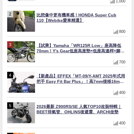
1,000
比想像中更有機車感！HONDA Super Cub
110【Webike愛車精選】
800
【試乘】Yamaha「WR125R Low」座高降低
70mm！Y’s Gear低座高座墊×低座高連桿×腳踏
著地感大幅改善，越野初學者推薦
700
【新產品】EFFEX「MT-09/Y-AMT 2025年式用
把手 Easy Fit Bar Plus」！高7mm後移16mm
直上×三色×免換線組
400
2026最新 Z900RS/SE 人氣TOP10改裝特輯｜
BEET排氣管、OHLINS後避震、ARCHI坐墊
400