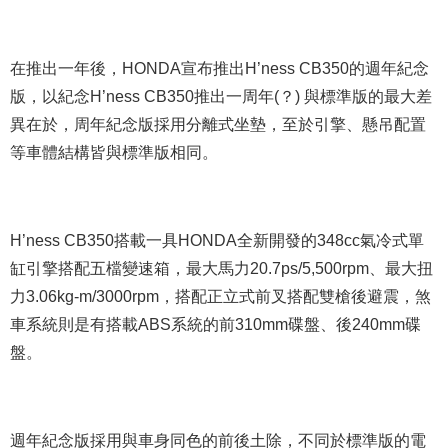
在推出一年後，HONDA宣布推出H’ness CB350的週年紀念
版，以紀念H’ness CB350推出一周年(？) 與標準版的最大差
異在於，周年紀念版採用分離式坐墊，至於引擎、懸吊配置
等車體結構皆與標準版相同。
H’ness CB350搭載一具HONDA全新開發的348cc氣冷式單
缸引擎搭配五檔變速箱，最大馬力20.7ps/5,500rpm、最大扭
力3.06kg-m/3000rpm，搭配正立式前叉搭配雙槍後避震，煞
車系統則是有搭載ABS系統的前310mm碟盤、後240mm碟
盤。
週年紀念版採用與車身同色的前後土除，不同於標準版的電