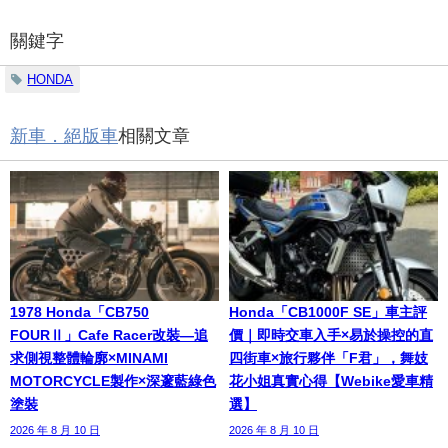
關鍵字
HONDA
新車．絕版車
相關文章
1978 Honda「CB750
Honda「CB1000F SE」車主評
FOURⅡ」Cafe Racer改裝—追
價｜即時交車入手×易於操控的直
求側視整體輪廓×MINAMI
四街車×旅行夥伴「F君」，舞妓
MOTORCYCLE製作×深邃藍綠色
花小姐真實心得【Webike愛車精
塗裝
選】
2026 年 8 月 10 日
2026 年 8 月 10 日