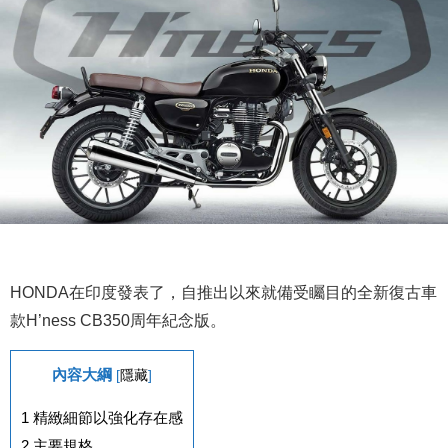
HONDA在印度發表了，自推出以來就備受矚目的全新復古車
款H’ness CB350周年紀念版。
內容大綱
[
隱藏
]
1
精緻細節以強化存在感
2
主要規格