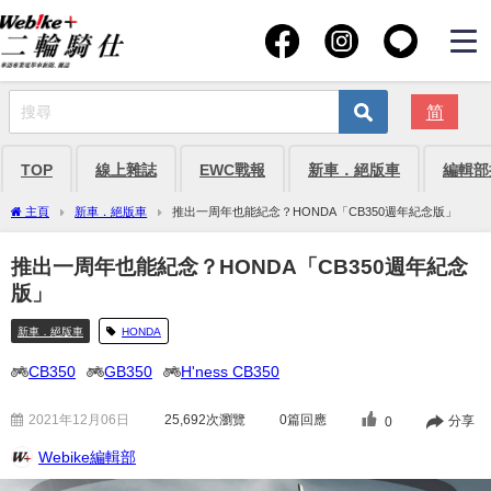
简
TOP
線上雜誌
EWC戰報
新車．絕版車
編輯部
主頁
新車．絕版車
推出一周年也能紀念？HONDA「CB350週年紀念版」
推出一周年也能紀念？HONDA「CB350週年紀念
版」
新車．絕版車
HONDA
CB350
GB350
H'ness CB350
2021年12月06日
25,692
次瀏覽
0篇回應
分享
0
Webike編輯部