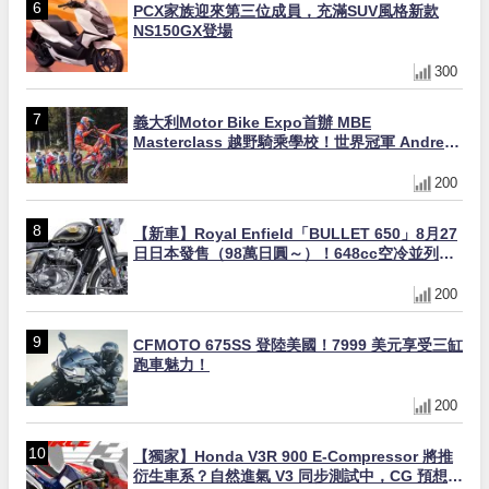
PCX家族迎來第三位成員，充滿SUV風格新款
NS150GX登場
300
義大利Motor Bike Expo首辦 MBE
Masterclass 越野騎乘學校！世界冠軍 Andrea
Verona 親自指導
200
【新車】Royal Enfield「BULLET 650」8月27
日日本發售（98萬日圓～）！648cc空冷並列雙
缸×虎眼指示燈×砲筒黑/戰艦藍兩色
200
CFMOTO 675SS 登陸美國！7999 美元享受三缸
跑車魅力！
200
【獨家】Honda V3R 900 E-Compressor 將推
衍生車系？自然進氣 V3 同步測試中，CG 預想曝