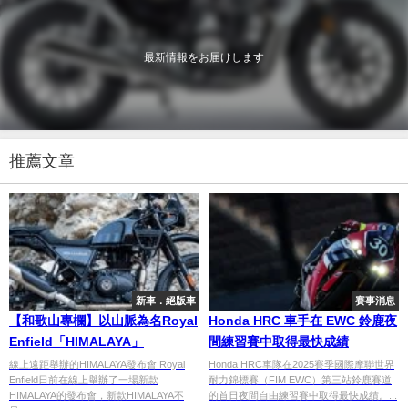
最新情報をお届けします
推薦文章
新車．絕版車
賽事消息
【和歌山專欄】以山脈為名Royal
Honda HRC 車手在 EWC 鈴鹿夜
Enfield「HIMALAYA」
間練習賽中取得最快成績
線上遠距舉辦的HIMALAYA發布會 Royal
Honda HRC車隊在2025賽季國際摩聯世界
Enfield日前在線上舉辦了一場新款
耐力錦標賽（FIM EWC）第三站鈴鹿賽道
HIMALAYA的發布會，新款HIMALAYA不
的首日夜間自由練習賽中取得最快成績。...