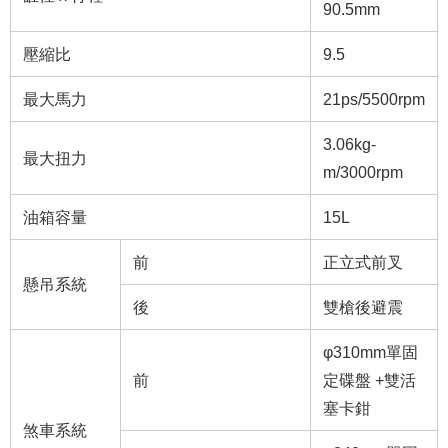
90.5mm
壓縮比
9.5
最大馬力
21ps/5500rpm
3.06kg-
最大扭力
m/3000rpm
油箱容量
15L
前
正立式前叉
懸吊系統
後
雙槍後避震
φ310mm單固
前
定碟盤 +雙活
塞卡鉗
煞車系統