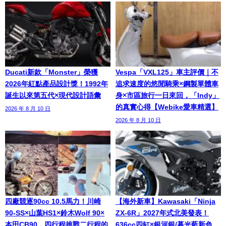
Ducati新款「Monster」榮獲
Vespa「VXL125」車主評價｜不
2026年紅點產品設計獎！1992年
追求速度的悠閒騎乘×鋼製單體車
誕生以來第五代×現代設計語彙
身×市區旅行一日來回，「Indy」
的真實心得【Webike愛車精選】
2026 年 8 月 10 日
2026 年 8 月 10 日
四廠競逐90cc 10.5馬力！川崎
【海外新車】Kawasaki「Ninja
90-SS×山葉HS1×鈴木Wolf 90×
ZX-6R」2027年式北美發表！
本田CB90，四行程挑戰二行程的
636cc四缸×銀河銀/暮光藍新色