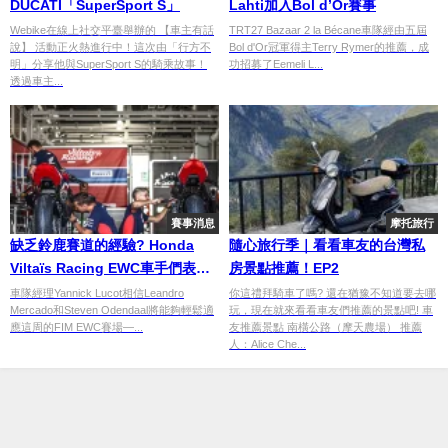
DUCATI「SuperSport S」
Lahti加入Bol d’Or賽事
Webike在線上社交平臺舉辦的 【車主有話
TRT27 Bazaar 2 la Bécane車隊經由五屆
說】 活動正火熱進行中！這次由「行方不
Bol d'Or冠軍得主Terry Rymer的推薦，成
明」分享他與SuperSport S的騎乘故事！
功招募了Eemeli L...
透過車主...
賽事消息
摩托旅行
缺乏鈴鹿賽道的經驗? Honda
隨心旅行季｜看看車友的台灣私
Viltaïs Racing EWC車手們表示
房景點推薦！EP2
並不成問題
車隊經理Yannick Lucot相信Leandro
你這禮拜騎車了嗎? 還在猶豫不知道要去哪
Mercado和Steven Odendaal將能夠輕鬆適
玩，現在就來看看車友們推薦的景點吧! 車
應這周的FIM EWC賽場—...
友推薦景點 南橫公路（摩天農場） 推薦
人：Alice Che...