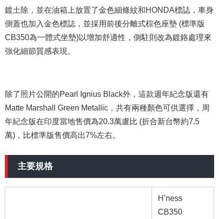
鍍土除，並在油箱上放置了金色細條紋和HONDA標誌，車身
側蓋也加入金色標誌，並採用前後分離式棕色座墊 (標準版
CB350為一體式坐墊)以增加舒適性，側駐則改為鍍鉻處理來
強化細節質感表現。
除了照片公開的Pearl Ignius Black外，這款週年紀念版還有
Matte Marshall Green Metallic，共有兩種顏色可供選擇，周
年紀念版在印度當地售價為20.3萬盧比 (折合新台幣約7.5
萬)，比標準版售價高出7%左右。
主要規格
H’ness
CB350