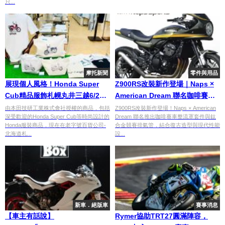
只...
摩托新聞
零件與用品
展現個人風格！Honda Super
Z900RS改裝新作登場｜Naps ×
Cub精品服飾札幌丸井三越6/21
American Dream 聯名咖啡賽車
起限時發售！
整流罩套件＋鈦合金競賽排氣管
由本田技研工業株式會社授權的商品，包括
Z900RS改裝新作登場！Naps × American
深受歡迎的Honda Super Cub等時尚設計的
Dream 聯名推出咖啡賽車整流罩套件與鈦
發表
Honda服裝商品，現在在老字號百貨公司-
合金競賽排氣管，結合復古造型與現代性能
北海道札...
設...
新車．絕版車
賽事消息
【車主有話說】
Rymer協助TRT27圓滿陣容，