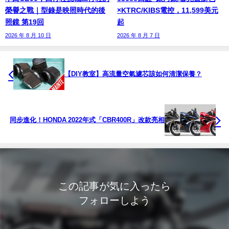
榮譽之戰｜型錄是映照時代的後
×KTRC/KIBS電控，11,599美元
照鏡 第19回
起
2026 年 8 月 10 日
2026 年 8 月 7 日
【DIY教室】高流量空氣濾芯該如何清潔保養？
同步進化！HONDA 2022年式「CBR400R」改款亮相
この記事が気に入ったら
フォローしよう