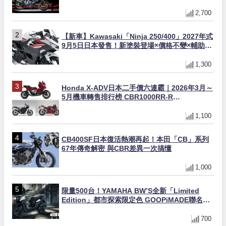
量追加販售
2,700
【新車】Kawasaki「Ninja 250/400」2027年式
9月5日日本發售！新塗裝登場×價格不變×輔助滑
動式離合器×LED頭燈標配
1,300
Honda X-ADV日本二手價六連霸｜2026年3月～
5月機車轉售排行榜 CBR1000RR-R
FIREBLADE SP首度躋身前十
1,100
CB400SF日本復活熱潮再起！本田「CB」系列
67年傳奇解密 與CBR差異一次搞懂
1,000
限量500台！YAMAHA BW’S全新「Limited
Edition」都市探索限定色 GOOPiMADE聯名包
同步登場
700