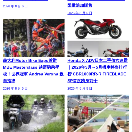
限量追加販售
2026 年 8 月 6 日
2026 年 8 月 6 日
義大利Motor Bike Expo首辦
Honda X-ADV日本二手價六連霸
MBE Masterclass 越野騎乘學
｜2026年3月～5月機車轉售排行
校！世界冠軍 Andrea Verona 親
榜 CBR1000RR-R FIREBLADE
自指導
SP首度躋身前十
2026 年 8 月 5 日
2026 年 8 月 5 日