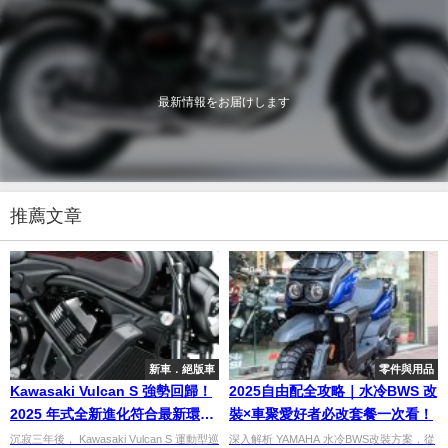
最新情報をお届けします
推薦文章
新車．絕版車
零件與用品
Kawasaki Vulcan S 強勢回歸！
2025自由配全攻略｜水冷BWS 改
2025 年式全新進化符合最新環保
裝×車聚愛好者必改套餐一次看！
法規
沉寂三年後， Kawasaki Vulcan S 運動型巡
深入解析 YAMAHA 水冷BWS改裝方案，從