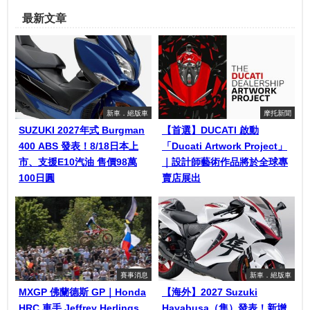
最新文章
新車．絕版車
摩托新聞
SUZUKI 2027年式 Burgman
【首選】DUCATI 啟動
400 ABS 發表！8/18日本上
「Ducati Artwork Project」
市、支援E10汽油 售價98萬
｜設計師藝術作品將於全球專
100日圓
賣店展出
賽事消息
新車．絕版車
MXGP 佛蘭德斯 GP｜Honda
【海外】2027 Suzuki
HRC 車手 Jeffrey Herlings
Hayabusa（隼）發表！新增