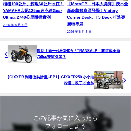
榴槤100公斤、鮪魚60公斤照扛！
【MotoGP™日本大獎賽】茂木全
YAMAHA印尼125cc速克達Gear
新豪華觀賽區登場！Victory
Ultima 2740公里耐操實測
Corner Deck、T5 Deck 打造專
屬特等席
2026 年 8 月 4 日
2026 年 8 月 3 日
復活！新一代HONDA「TRANSALP」將搭載全新
750cc雙缸引擎？
【GIXXER 到港改裝計畫~EP1】GIXXER250 小小油
冷怪，改了才會帥
この記事が気に入ったら
フォローしよう