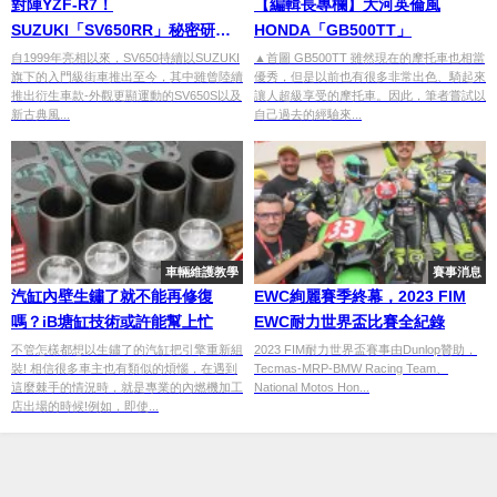
對陣YZF-R7！
【編輯長專欄】大河英倫風
SUZUKI「SV650RR」秘密研發
HONDA「GB500TT」
中？
自1999年亮相以來，SV650持續以SUZUKI
▲首圖 GB500TT 雖然現在的摩托車也相當
旗下的入門級街車推出至今，其中雖曾陸續
優秀，但是以前也有很多非常出色、騎起來
推出衍生車款-外觀更顯運動的SV650S以及
讓人超級享受的摩托車。因此，筆者嘗試以
新古典風...
自己過去的經驗來...
車輛維護教學
賽事消息
汽缸內壁生鏽了就不能再修復
EWC絢麗賽季終幕，2023 FIM
嗎？iB塘缸技術或許能幫上忙
EWC耐力世界盃比賽全紀錄
不管怎樣都想以生鏽了的汽缸把引擎重新組
2023 FIM耐力世界盃賽事由Dunlop贊助，
裝! 相信很多車主也有類似的煩惱，在遇到
Tecmas-MRP-BMW Racing Team、
這麼棘手的情況時，就是專業的內燃機加工
National Motos Hon...
店出場的時候!例如，即使...