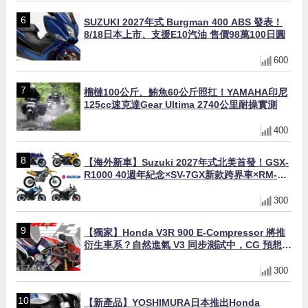
SUZUKI 2027年式 Burgman 400 ABS 發表！
8/18日本上市、支援E10汽油 售價98萬100日圓
600
榴槤100公斤、鮪魚60公斤照扛！YAMAHA印尼
125cc速克達Gear Ultima 2740公里耐操實測
400
【海外新車】Suzuki 2027年式北美首發！GSX-
R1000 40週年紀念×SV-7GX新款跨界車×RM-
Z450 Ken Roczen冠軍套件
300
【獨家】Honda V3R 900 E-Compressor 將推
衍生車系？自然進氣 V3 同步測試中，CG 預想曝
光！
300
【新產品】YOSHIMURA日本推出Honda