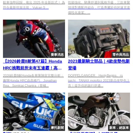
航車強勢回歸，推出 2025 年全新款式！ 為
性能強化、騎乘舒適到風格升級，三款車聚
符合最新排放法規，Vulcan S ...
情境對應配件組合，打造專屬於你的速克達
個性化座駕。...
賽事消息
零件與用品
【2026鈴鹿8耐第47屆】Honda
2023最新騎士部品｜4款坐墊包新
HRC挑戰前所未有五連霸！高橋
登場
巧×Jonathan Rea×Somkiat
2026鈴鹿8耐Honda各車隊陣容完整分析：
DOPPELGANGER、HenlyBegins、rs
廠隊Honda HRC由高橋巧、Jonathan
taichi、TANAX motofizz 2023新品坐墊包上
Chantra陣容與Honda各車隊介
Rea、Somkiat Chantra（替補...
市！提升你的旅行舒適...
紹
摩托新聞
新車．絕版車