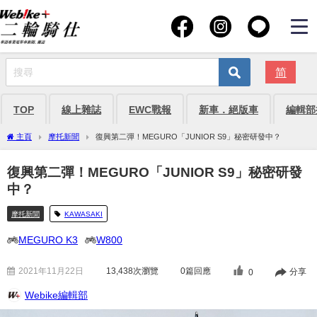
简
TOP
線上雜誌
EWC戰報
新車．絕版車
編輯部
主頁
摩托新聞
復興第二彈！MEGURO「JUNIOR S9」秘密研發中？
復興第二彈！MEGURO「JUNIOR S9」秘密研發
中？
摩托新聞
KAWASAKI
MEGURO K3
W800
2021年11月22日
13,438
次瀏覽
0篇回應
分享
0
Webike編輯部