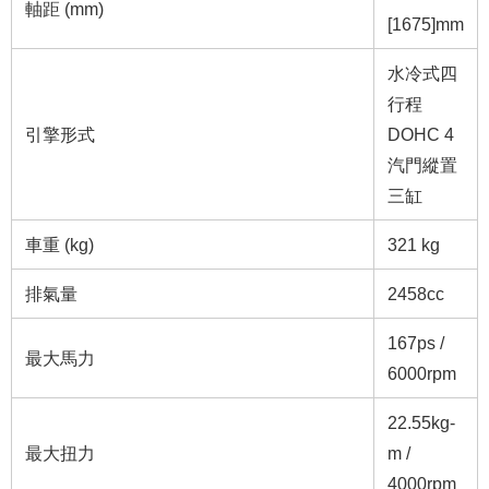
軸距 (mm)
[1675]mm
水冷式四
行程
引擎形式
DOHC 4
汽門縱置
三缸
車重 (kg)
321 kg
排氣量
2458cc
167ps /
最大馬力
6000rpm
22.55kg-
最大扭力
m /
4000rpm