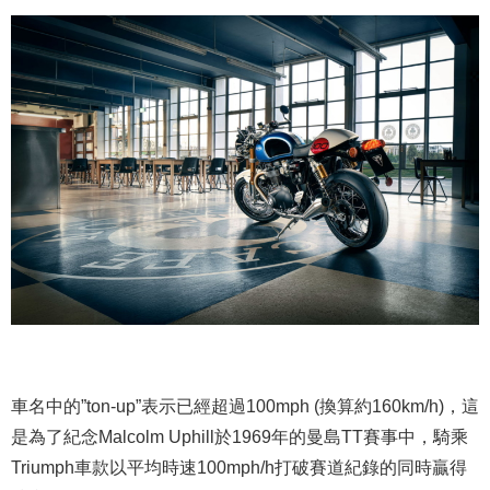
車名中的”ton-up”表示已經超過100mph (換算約160km/h)，這
是為了紀念Malcolm Uphill於1969年的曼島TT賽事中，騎乘
Triumph車款以平均時速100mph/h打破賽道紀錄的同時贏得