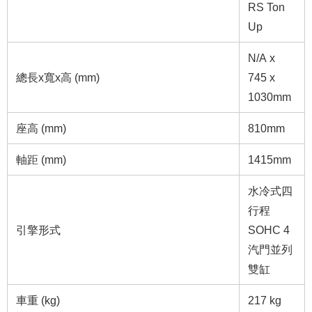
RS Ton
Up
N/A x
總長x寬x高 (mm)
745 x
1030mm
座高 (mm)
810mm
軸距 (mm)
1415mm
水冷式四
行程
引擎形式
SOHC 4
汽門並列
雙缸
車重 (kg)
217 kg