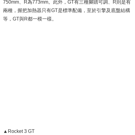
750mm、R為773mm。此外，GT有三種腳踏可調、R則是有
兩種，握把加熱器只有GT是標準配備，至於引擎及底盤結構
等，GT與R都一模一樣。
▲Rocket 3 GT