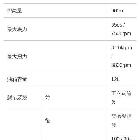
排氣量
900cc
65ps /
最大馬力
7500rpm
8.16kg-m
最大扭力
/
3800rpm
油箱容量
12L
正立式前
懸吊系統
前
叉
雙槍後避
後
震
100 / 90-