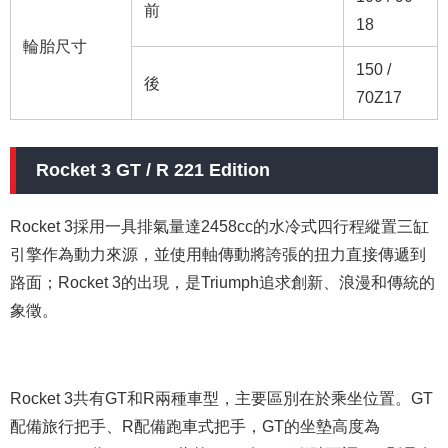
前
18
輪胎尺寸
150 /
後
70Z17
Rocket 3 GT / R 221 Edition
Rocket 3採用一具排氣量達2458cc的水冷式四行程縱置三缸
引擎作為動力來源，並使用軸傳動將誇張的扭力直接傳遞到
路面；Rocket 3的出現，是Triumph追求創新、浪漫和傳統的
象徵。
Rocket 3共有GT和R兩種車型，主要區別在於乘坐位置。GT
配備旅行把手、R配備跑車式把手，GT的坐墊高度為