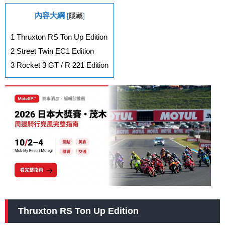
內容大綱
[
隱藏
]
1
Thruxton RS Ton Up Edition
2
Street Twin EC1 Edition
3
Rocket 3 GT / R 221 Edition
Thruxton RS Ton Up Edition