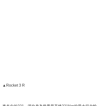
▲Rocket 3 R