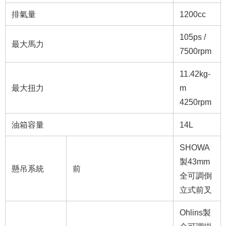
排氣量
1200cc
105ps /
最大馬力
7500rpm
11.42kg-
最大扭力
m
4250rpm
油箱容量
14L
SHOWA
製43mm
懸吊系統
前
全可調倒
立式前叉
Ohlins製