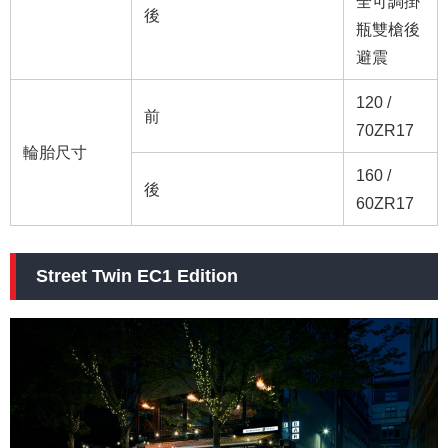
全可調掛
後
瓶雙槍後
避震
120 /
前
70ZR17
輪胎尺寸
160 /
後
60ZR17
Street Twin EC1 Edition