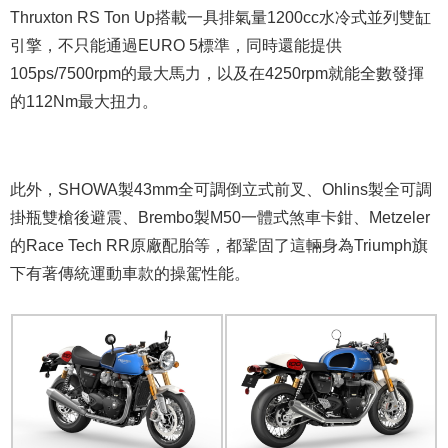
Thruxton RS Ton Up搭載一具排氣量1200cc水冷式並列雙缸
引擎，不只能通過EURO 5標準，同時還能提供
105ps/7500rpm的最大馬力，以及在4250rpm就能全數發揮
的112Nm最大扭力。
此外，SHOWA製43mm全可調倒立式前叉、Ohlins製全可調
掛瓶雙槍後避震、Brembo製M50一體式煞車卡鉗、Metzeler
的Race Tech RR原廠配胎等，都鞏固了這輛身為Triumph旗
下有著傳統運動車款的操駕性能。