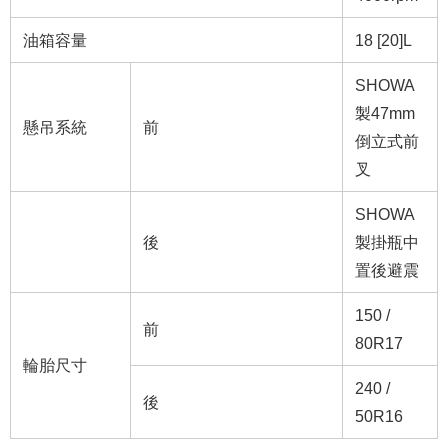
油箱容量
18 [20]L
SHOWA
製47mm
懸吊系統
前
倒立式前
叉
SHOWA
後
製掛瓶中
置後避震
150 /
前
80R17
輪胎尺寸
240 /
後
50R16