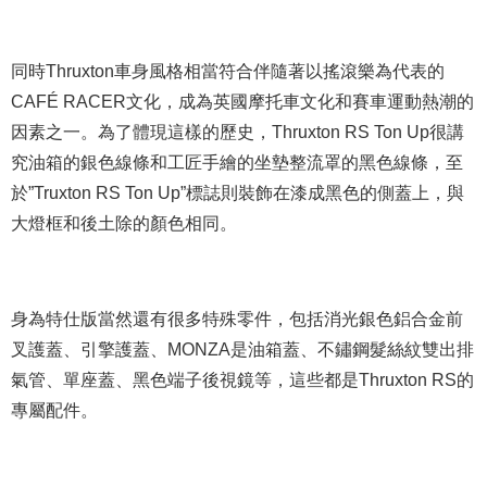
同時Thruxton車身風格相當符合伴隨著以搖滾樂為代表的
CAFÉ RACER文化，成為英國摩托車文化和賽車運動熱潮的
因素之一。為了體現這樣的歷史，Thruxton RS Ton Up很講
究油箱的銀色線條和工匠手繪的坐墊整流罩的黑色線條，至
於”Truxton RS Ton Up”標誌則裝飾在漆成黑色的側蓋上，與
大燈框和後土除的顏色相同。
身為特仕版當然還有很多特殊零件，包括消光銀色鋁合金前
叉護蓋、引擎護蓋、MONZA是油箱蓋、不鏽鋼髮絲紋雙出排
氣管、單座蓋、黑色端子後視鏡等，這些都是Thruxton RS的
專屬配件。