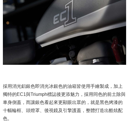
採用消光鋁銀色即消光冰銀色的油箱皆使用手繪製成，加上
獨特的EC1與Triumph標誌後更添魅力，採用同色的前土除與
車身側蓋，而讓銀色看起來更顯眼出眾的，就是黑色烤漆的
十幅輪框、頭燈罩、後視鏡及引擎護蓋，整體打造出酷炫配
色。