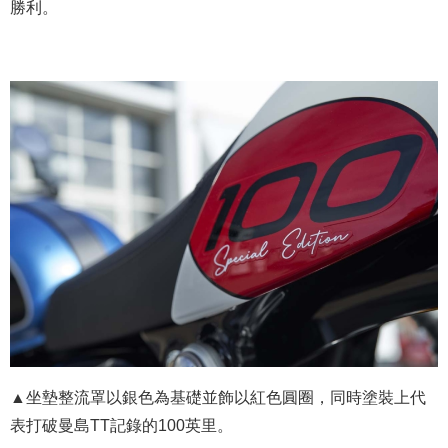
勝利。
▲坐墊整流罩以銀色為基礎並飾以紅色圓圈，同時塗裝上代
表打破曼島TT記錄的100英里。