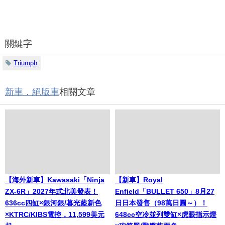
關鍵字
Triumph
新車．絕版車
相關文章
【海外新車】Kawasaki「Ninja
【新車】Royal
ZX-6R」2027年式北美發表！
Enfield「BULLET 650」8月27
636cc四缸×銀河銀/暮光藍新色
日日本發售（98萬日圓～）！
×KTRC/KIBS電控，11,599美元
648cc空冷並列雙缸×虎眼指示燈