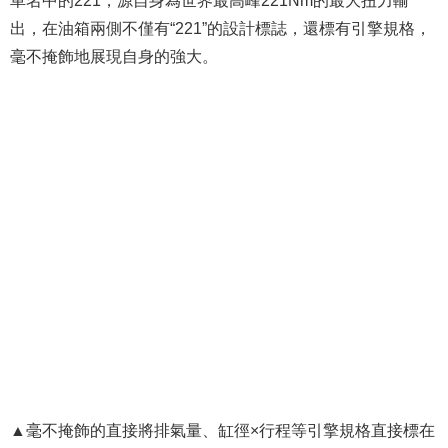
車名中的221，源自身為世界最高峰221Nm的最大扭力輸
出，在油箱兩側不僅有“221”的設計標誌，還標有引擎規格，
毫不掩飾地展現自身的強大。
▲毫不掩飾的直接將排氣量、缸徑×行程等引擎規格直接標在