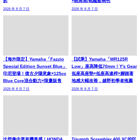
起
×砲筒黑/戰艦藍兩色
2026 年 8 月 7 日
2026 年 8 月 7 日
【海外限定】Yamaha「Fazzio
【試乘】Yamaha「WR125R
Special Edition Sunset Blue」
Low」座高降低70mm！Y’s Gear
印尼登場！復古夕陽意象×125cc
低座高座墊×低座高連桿×腳踏著
Blue Core混合動力×限量販售
地感大幅改善，越野初學者推薦
2026 年 8 月 7 日
2026 年 8 月 7 日
比想像中更有機車感！HONDA
Triumph Scrambler 400 XC的狂