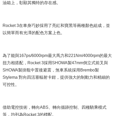
油箱上，彰顯其獨特的存在感。
Rocket 3在車身巧妙採用了亮紅和寶黑等兩種顏色組成，並
以簡單而有光澤的配色方案上色。
為了能與167ps/6000rpm最大馬力和221Nm/4000rpm的最大
扭力相搭配，Rocket 3採用SHOWA製47mm倒立式前叉與
SHOWA製掛瓶中置後避震，煞車系統採用Brembo製
Stylema 對向四活塞輻射卡鉗，提供強大的制動力和精細的
可控性。
借助電控技術，轉向ABS、轉向循跡控制、四種騎乘模式
等，均列為Rocket 3的標配。