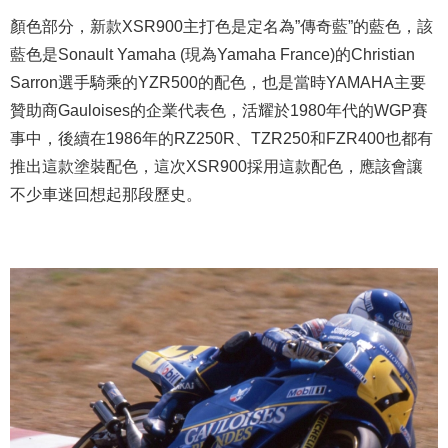
顏色部分，新款XSR900主打色是定名為”傳奇藍”的藍色，該
藍色是Sonault Yamaha (現為Yamaha France)的Christian
Sarron選手騎乘的YZR500的配色，也是當時YAMAHA主要
贊助商Gauloises的企業代表色，活耀於1980年代的WGP賽
事中，後續在1986年的RZ250R、TZR250和FZR400也都有
推出這款塗裝配色，這次XSR900採用這款配色，應該會讓
不少車迷回想起那段歷史。