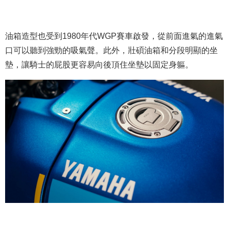
油箱造型也受到1980年代WGP賽車啟發，從前面進氣的進氣
口可以聽到強勁的吸氣聲。此外，壯碩油箱和分段明顯的坐
墊，讓騎士的屁股更容易向後頂住坐墊以固定身軀。