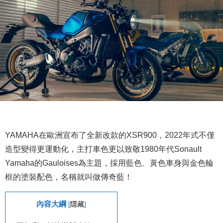
YAMAHA在歐洲宣布了全新改款的XSR900，2022年式不僅
造型變得更運動化，主打車色更以致敬1980年代Sonault
Yamaha的Gauloises為主題，採用藍色、黃色車身與金色輪
框的塗裝配色，名稱就叫做傳奇藍！
內容大綱
[
隱藏
]