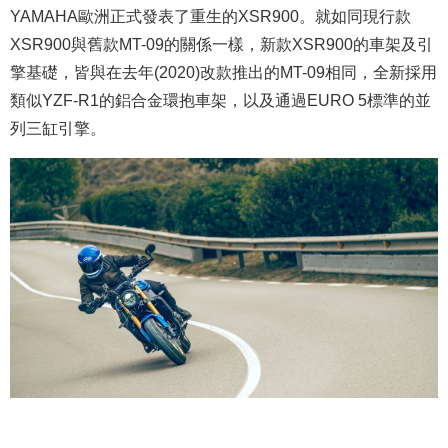
YAMAHA歐洲正式發表了重生的XSR900。就如同現行款
XSR900與舊款MT-09的關係一樣，新款XSR900的車架及引
擎基礎，皆與在去年(2020)改款推出的MT-09相同，全新採用
類似YZF-R1的鋁合金環抱車架，以及通過EURO 5標準的並
列三缸引擎。