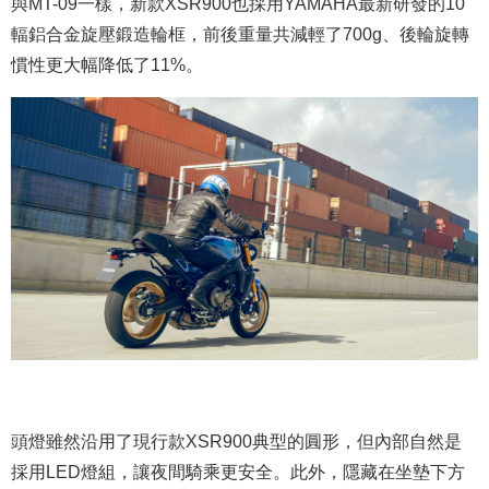
與MT-09一樣，新款XSR900也採用YAMAHA最新研發的10
輻鋁合金旋壓鍛造輪框，前後重量共減輕了700g、後輪旋轉
慣性更大幅降低了11%。
頭燈雖然沿用了現行款XSR900典型的圓形，但內部自然是
採用LED燈組，讓夜間騎乘更安全。此外，隱藏在坐墊下方