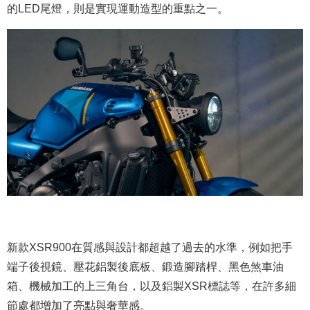
的LED尾燈，則是實現運動造型的重點之一。
新款XSR900在質感與設計都超越了過去的水準，例如把手
端子後視鏡、壓花鋁製後底板、鍛造腳踏桿、黑色煞車油
箱、機械加工的上三角台，以及鋁製XSR標誌等，在許多細
節處都增加了亮點與奢華感。