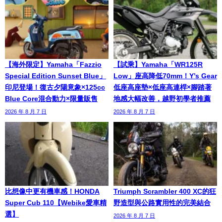
【海外限定】Yamaha「Fazzio
【試乘】Yamaha「WR125R
Special Edition Sunset Blue」
Low」座高降低70mm！Y’s Gear
印尼登場！復古夕陽意象×125cc
低座高座墊×低座高連桿×腳踏著
Blue Core混合動力×限量販售
地感大幅改善，越野初學者推薦
2026 年 8 月 7 日
2026 年 8 月 7 日
比想像中更有機車感！HONDA
Triumph Scrambler 400 XC的狂
Super Cub 110【Webike愛車精
野造型與公路實用性的完美結合
選】
2026 年 8 月 7 日