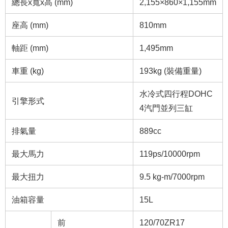
總長x寬x高 (mm)
2,155×860×1,155mm
座高 (mm)
810mm
軸距 (mm)
1,495mm
車重 (kg)
193kg (裝備重量)
水冷式四行程DOHC
引擎形式
4汽門並列三缸
排氣量
889cc
最大馬力
119ps/10000rpm
最大扭力
9.5 kg-m/7000rpm
油箱容量
15L
前
120/70ZR17