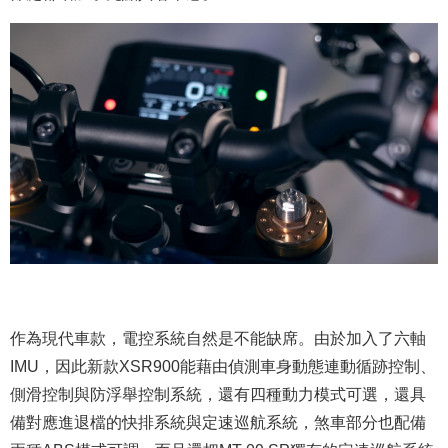
作為現代車款，電控系統自然是不能缺席。由於加入了六軸
IMU，因此新款XSR900能藉由偵測車身動態連動循跡控制、
側滑控制與防浮舉控制系統，還有四種動力模式可選，還具
備對應進退檔的快排系統與定速巡航系統，煞車部分也配備