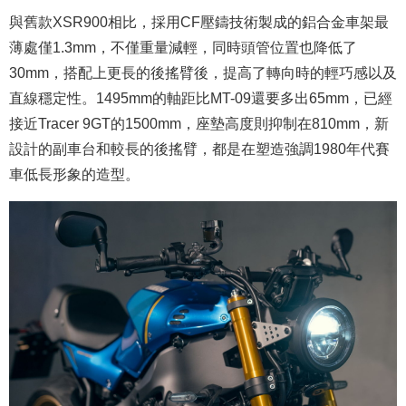
與舊款XSR900相比，採用CF壓鑄技術製成的鋁合金車架最
薄處僅1.3mm，不僅重量減輕，同時頭管位置也降低了
30mm，搭配上更長的後搖臂後，提高了轉向時的輕巧感以及
直線穩定性。1495mm的軸距比MT-09還要多出65mm，已經
接近Tracer 9GT的1500mm，座墊高度則抑制在810mm，新
設計的副車台和較長的後搖臂，都是在塑造強調1980年代賽
車低長形象的造型。