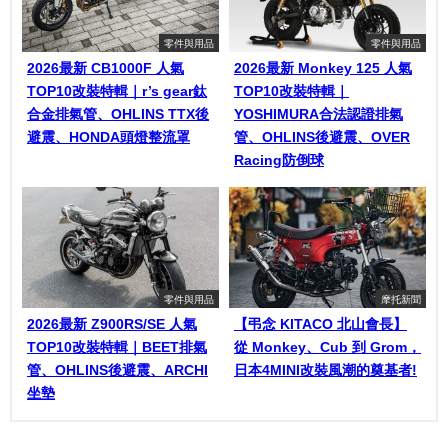
零件與用品
零件與用品
2026最新 CB1000F 人氣
2026最新 Monkey 125 人氣
TOP10改裝特輯｜r’s gear鈦
TOP10改裝特輯｜
合金排氣管、OHLINS TTX後
YOSHIMURA合法認證排氣
避震、HONDA頭燈整流罩
管、OHLINS後避震、OVER
Racing防倒球
零件與用品
摩托新聞
2026最新 Z900RS/SE 人氣
【弔念 KITACO 北山會長】
TOP10改裝特輯｜BEET排氣
從 Monkey、Cub 到 Grom，
管、OHLINS後避震、ARCHI
日本4MINI改裝風潮的奠基者!
坐墊