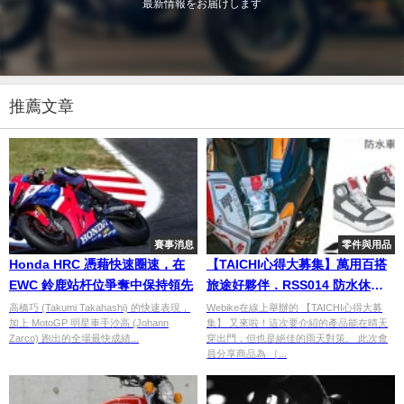
最新情報をお届けします
推薦文章
賽事消息
零件與用品
Honda HRC 憑藉快速圈速，在
【TAICHI心得大募集】萬用百搭
EWC 鈴鹿站杆位爭奪中保持領先
旅途好夥伴．RSS014 防水休閒
車靴開箱！
高橋巧 (Takumi Takahashi) 的快速表現，
Webike在線上舉辦的 【TAICHI心得大募
加上 MotoGP 明星車手沙高 (Johann
集】 又來啦！這次要介紹的產品能在晴天
Zarco) 跑出的全場最快成績...
穿出門，但也是絕佳的雨天對策。 此次會
員分享商品為 ［...