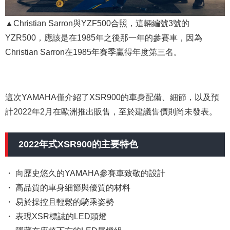
▲Christian Sarron與YZF500合照，這輛編號3號的
YZR500，應該是在1985年之後那一年的參賽車，因為
Christian Sarron在1985年賽季贏得年度第三名。
這次YAMAHA僅介紹了XSR900的車身配備、細節，以及預
計2022年2月在歐洲推出販售，至於建議售價則尚未發表。
2022年式XSR900的主要特色
・ 向歷史悠久的YAMAHA參賽車致敬的設計
・ 高品質的車身細節與優質的材料
・ 易於操控且輕鬆的騎乘姿勢
・ 表現XSR標誌的LED頭燈