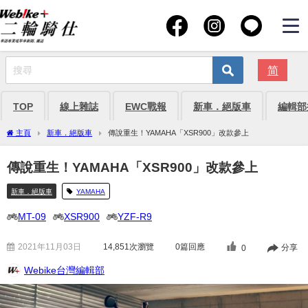
简
TOP
線上雜誌
EWC戰報
新車．絕版車
編輯部
主頁
新車．絕版車
傳說重生！YAMAHA「XSR900」改款參上
傳說重生！YAMAHA「XSR900」改款參上
新車．絕版車
YAMAHA
MT-09
XSR900
YZF-R9
2021年11月03日
14,851
次瀏覽
0篇回應
分享
0
Webike台灣編輯部