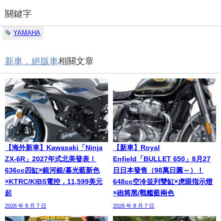
關鍵字
YAMAHA
新車．絕版車
相關文章
【海外新車】Kawasaki「Ninja
【新車】Royal
ZX-6R」2027年式北美發表！
Enfield「BULLET 650」8月27
636cc四缸×銀河銀/暮光藍新色
日日本發售（98萬日圓～）！
×KTRC/KIBS電控，11,599美元
648cc空冷並列雙缸×虎眼指示燈
起
×砲筒黑/戰艦藍兩色
2026 年 8 月 7 日
2026 年 8 月 7 日