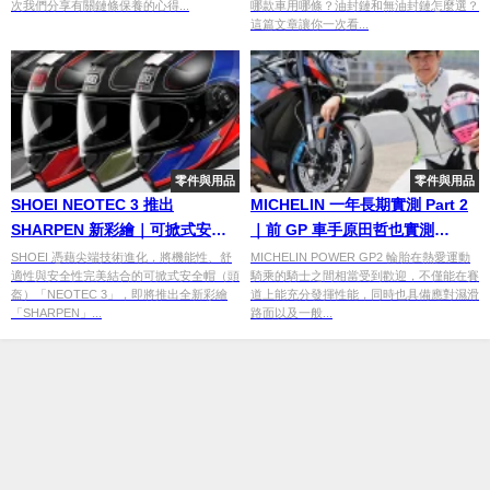
次我們分享有關鏈條保養的心得...
哪款車用哪條？油封鏈和無油封鏈怎麼選？
這篇文章讓你一次看...
零件與用品
零件與用品
SHOEI NEOTEC 3 推出
MICHELIN 一年長期實測 Part 2
SHARPEN 新彩繪｜可掀式安全
｜前 GP 車手原田哲也實測
帽注入運動風格
「POWER GP2」茂木賽道跑行
SHOEI 憑藉尖端技術進化，將機能性、舒
MICHELIN POWER GP2 輪胎在熱愛運動
適性與安全性完美結合的可掀式安全帽（頭
騎乘的騎士之間相當受到歡迎，不僅能在賽
表現
盔）「NEOTEC 3」，即將推出全新彩繪
道上能充分發揮性能，同時也具備應對濕滑
「SHARPEN」...
路面以及一般...