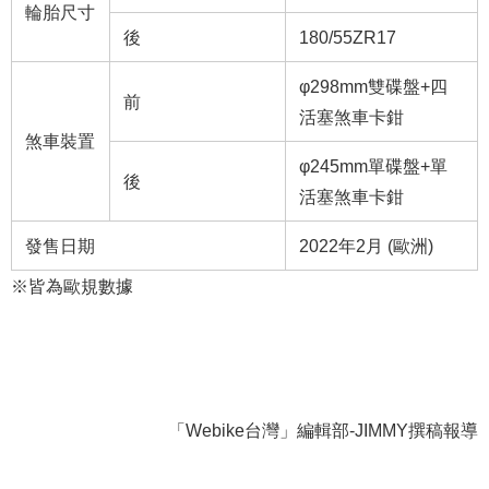
輪胎尺寸
後
180/55ZR17
φ298mm雙碟盤+四
前
活塞煞車卡鉗
煞車裝置
φ245mm單碟盤+單
後
活塞煞車卡鉗
發售日期
2022年2月 (歐洲)
※皆為歐規數據
「Webike台灣」編輯部-JIMMY撰稿報導