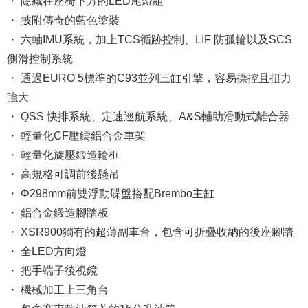
・ 隱藏在座椅下方的LED尾燈組
・ 披附傳奇的藍色塗裝
・ 六軸IMU系統，加上TCS循跡控制、LIF 防孤輪以及SCS
側滑控制系統
・ 通過EURO 5標準的C93並列三缸引擎，容易操控且扭力
強大
・ QSS 快排系統、定速巡航系統、A&S輔助滑動式離合器
・ 輕量化CF壓鑄鋁合金車架
・ 輕量化旋壓鍛造輪框
・ 高規格可調前後懸吊
・ Φ298mm前雙浮動碟盤搭配Brembo主缸
・ 鋁合金鍛造腳踏板
・ XSR900獨有的超薄副車台，包含可折疊收納的後座腳踏
・ 全LED方向燈
・ 把手端子後視鏡
・ 機械加工上三角台