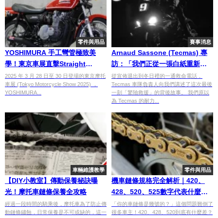
零件與用品
賽事消息
YOSHIMURA 手工彎管極致美
Arnaud Sassone (Tecmas) 專
學！東京車展直擊Straight
訪：「我們正從一張白紙重新開
Cyclone構造秘密、令和時代
始」
2025 年 3 月 28 日至 30 日登場的東京摩托
從宣佈退出到冬日裡的一通救命電話，
車展 (Tokyo Motorcycle Show 2025) ，
Tecmas 車隊負責人向我們講述了這次最後
Z1！
YOSHIMURA...
一刻「驚險救援」的背後故事。 我們原以
為 Tecmas 的耐力...
車輛維護教學
零件與用品
【DIY小教室】傳動保養秘訣曝
機車鏈條規格完全解析｜420、
光！摩托車鏈條保養全攻略
428、520、525數字代表什麼？
選鏈條、換鏈條全指南
經過一段時間的騎乘後，摩托車為了防止傳
「你的車鏈條是幾號的？」這個問題難倒了
動鏈條鏽蝕，日常保養是不可或缺的，這一
很多車主！420、428、520到底有什麼差？