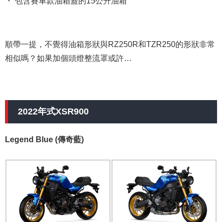
・ 包含賽車款油箱蓋的15公升油箱
順帶一提，不覺得油箱形狀與RZ250R和TZR250的形狀非常
相似嗎？如果加個頭燈整流罩或許…
2022年式XSR900
Legend Blue (傳奇藍)