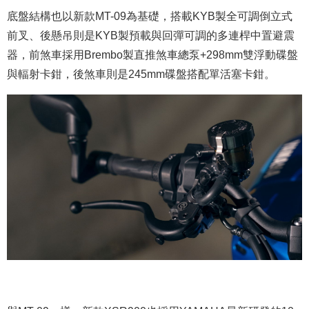
底盤結構也以新款MT-09為基礎，搭載KYB製全可調倒立式
前叉、後懸吊則是KYB製預載與回彈可調的多連桿中置避震
器，前煞車採用Brembo製直推煞車總泵+298mm雙浮動碟盤
與輻射卡鉗，後煞車則是245mm碟盤搭配單活塞卡鉗。