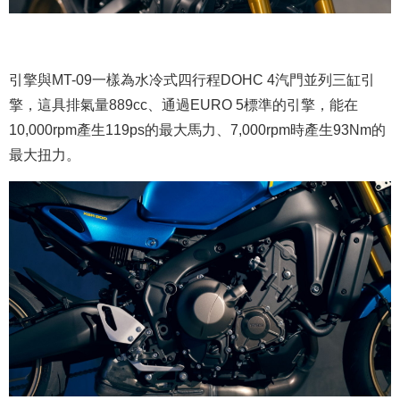
引擎與MT-09一樣為水冷式四行程DOHC 4汽門並列三缸引
擎，這具排氣量889cc、通過EURO 5標準的引擎，能在
10,000rpm產生119ps的最大馬力、7,000rpm時產生93Nm的
最大扭力。