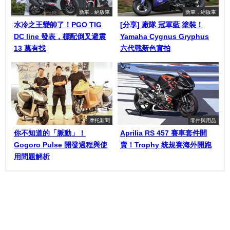
新車．絕版車
新車．絕版車
水冷之王變帥了！PGO TIG
[分享] 廠隊 冠軍藍 塗裝！
DC line 發表，標配倒叉避震
Yamaha Cygnus Gryphus
13 萬有找
六代戰新色實拍
摩托新聞
零件與用品
你不知道的「脈動」！
Aprilia RS 457 賽車套件開
Gogoro Pulse 開發過程與使
賣！Trophy 統規賽海外開跑
用問題解析