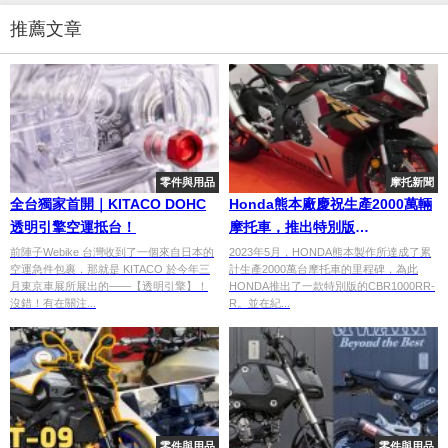
推薦文章
零件與用品
摩托新聞
全台獨家首開｜KITACO DOHC
Honda熊本廠慶祝生產2000萬輛
透明引擎空運抵台！
摩托車，推出特別版
CBR1000RR-R
前陣子Webike 台灣收到了一個來自日本的
2023年5月，HONDA熊本製作所達成了累
空運急件包裹，那就是 KITACO 於今年三
計生產2000萬台摩托車的里程碑，為此
月東京車展所展出的——【透明引擎】！
HONDA推出了一款特別版的CBR1000RR-
沒錯！有在關注...
R。並在紀...
零件與用品
零件與用品