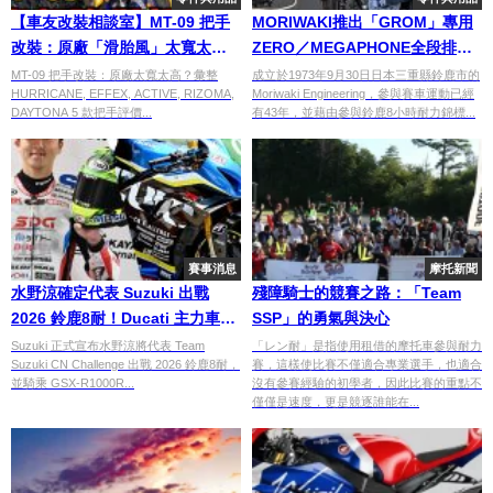
【車友改裝相談室】MT-09 把手
MORIWAKI推出「GROM」專用
改裝：原廠「滑胎風」太寬太
ZERO／MEGAPHONE全段排氣
高？「戰鬥低趴」與「舒適街
管
MT-09 把手改裝：原廠太寬太高？彙整
成立於1973年9月30日日本三重縣鈴鹿市的
HURRICANE, EFFEX, ACTIVE, RIZOMA,
Moriwaki Engineering，參與賽車運動已經
車」的終極抉擇｜台日車友評價
DAYTONA 5 款把手評價...
有43年，並藉由參與鈴鹿8小時耐力錦標...
匯總
賽事消息
摩托新聞
水野涼確定代表 Suzuki 出戰
殘障騎士的競賽之路：「Team
2026 鈴鹿8耐！Ducati 主力車手
SSP」的勇氣與決心
將騎乘 GSX-R1000R 挑戰 CN
Suzuki 正式宣布水野涼將代表 Team
「レン耐」是指使用租借的摩托車參與耐力
Suzuki CN Challenge 出戰 2026 鈴鹿8耐，
賽，這樣使比賽不僅適合專業選手，也適合
Challenge
並騎乘 GSX-R1000R...
沒有參賽經驗的初學者，因此比賽的重點不
僅僅是速度，更是競逐誰能在...