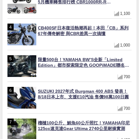
5月機車轉售排行榜 CBR1000RR-R
FIREBLADE SP首度躋身前十
1,100
CB400SF日本復活熱潮再起！本田「CB」系列
67年傳奇解密 與CBR差異一次搞懂
1,000
限量500台！YAMAHA BW’S全新「Limited
Edition」都市探索限定色 GOOPiMADE聯名包
同步登場
700
SUZUKI 2027年式 Burgman 400 ABS 發表！
8/18日本上市、支援E10汽油 售價98萬100日圓
700
榴槤100公斤、鮪魚60公斤照扛！YAMAHA印尼
125cc速克達Gear Ultima 2740公里耐操實測