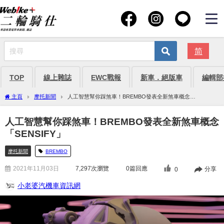
简
TOP
線上雜誌
EWC戰報
新車．絕版車
編輯部
主頁
摩托新聞
人工智慧幫你踩煞車！BREMBO發表全新煞車概念
「SENSIFY」
人工智慧幫你踩煞車！BREMBO發表全新煞車概念
「SENSIFY」
摩托新聞
BREMBO
2021年11月03日
7,297
次瀏覽
0篇回應
分享
0
小老婆汽機車資訊網