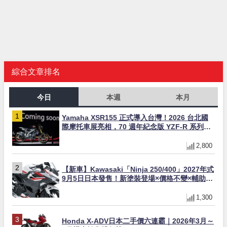
綜合文章排名
今日
本週
本月
Yamaha XSR155 正式導入台灣！2026 台北國
際摩托車展亮相，70 週年紀念版 YZF-R 系列限
量追加販售
2,800
【新車】Kawasaki「Ninja 250/400」2027年式
9月5日日本發售！新塗裝登場×價格不變×輔助滑
動式離合器×LED頭燈標配
1,300
Honda X-ADV日本二手價六連霸｜2026年3月～