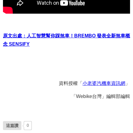
原文出處：人工智慧幫你踩煞車！BREMBO 發表全新煞車概
念 SENSIFY
資料授權「
小老婆汽機車資訊網
」
「Webike台灣」編輯部編輯
這篇讚
0