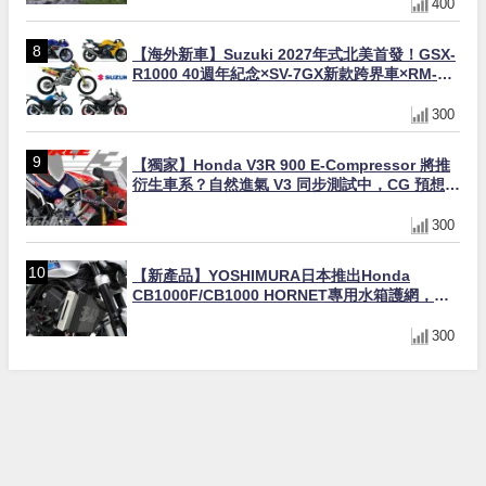
400
【海外新車】Suzuki 2027年式北美首發！GSX-
R1000 40週年紀念×SV-7GX新款跨界車×RM-
Z450 Ken Roczen冠軍套件
300
【獨家】Honda V3R 900 E-Compressor 將推
衍生車系？自然進氣 V3 同步測試中，CG 預想曝
光！
300
【新產品】YOSHIMURA日本推出Honda
CB1000F/CB1000 HORNET專用水箱護網，六
角網紋設計質感升級
300