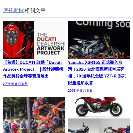
摩托新聞
相關文章
【首選】DUCATI 啟動「Ducati
Yamaha XSR155 正式導入台
Artwork Project」｜設計師藝術
灣！2026 台北國際摩托車展亮
作品將於全球專賣店展出
相，70 週年紀念版 YZF-R 系列
限量追加販售
2026 年 8 月 6 日
2026 年 8 月 6 日