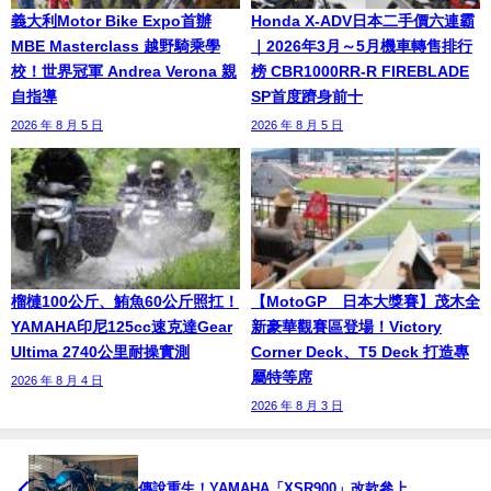
義大利Motor Bike Expo首辦
Honda X-ADV日本二手價六連霸
MBE Masterclass 越野騎乘學
｜2026年3月～5月機車轉售排行
校！世界冠軍 Andrea Verona 親
榜 CBR1000RR-R FIREBLADE
自指導
SP首度躋身前十
2026 年 8 月 5 日
2026 年 8 月 5 日
榴槤100公斤、鮪魚60公斤照扛！
【MotoGP™日本大獎賽】茂木全
YAMAHA印尼125cc速克達Gear
新豪華觀賽區登場！Victory
Ultima 2740公里耐操實測
Corner Deck、T5 Deck 打造專
屬特等席
2026 年 8 月 4 日
2026 年 8 月 3 日
傳說重生！YAMAHA「XSR900」改款參上