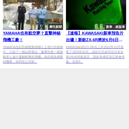
摩托新聞
新車．絕版車
YAMAHA也有航空夢？直擊神秘
【速報】KAWASAKI新車預告片
飛機工廠！
出爐！新款ZX-6R將於6月6日發
表！？
YAMAHA在針對媒體業相關人士發行的會報
KAWASAKI的ZX-6R在上年2022年10月發
中，介紹了一個以研發出「像摩托車一樣能
售了2023年款式，由於它仍未符合日本令
夠單人進行運動騎乘的飛機」為目標為挑戰
和2年的排氣規定，因此有傳言說它將會停
的團隊，他們在公司附...
產。但是K...