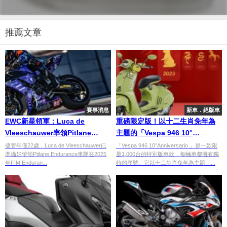
推薦文章
賽事消息
新車．絕版車
EWC新星領軍：Luca de
重磅限定版！以十二生肖免年為
Vleeschauwer率領Pitlane
主題的「Vespa 946 10°
Endurance再創佳績
Anniversario 」
儘管年僅22歲，Luca de Vleeschauwer已
「Vespa 946 10°Anniversario 」是一款限
準備好帶領Pitlane Endurance車隊在2025
量1,000台的特別版車款，每輛車都擁有獨
年FIM Enduran...
特的序號。它以十二生肖兔年為主題，...