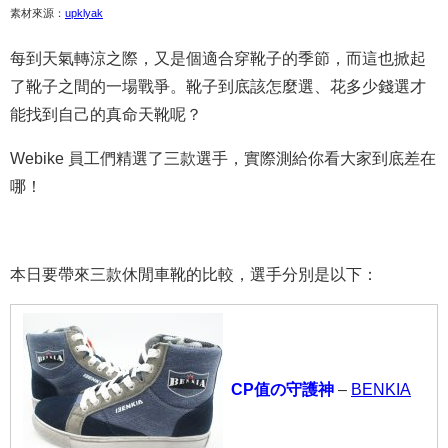
素材來源：
upklyak
每到天氣轉涼之際，又是個適合穿靴子的季節，而這也掀起
了靴子之間的一場戰爭。靴子到底該怎麼選、花多少錢選才
能找到自己的真命天靴呢？
Webike 員工們精選了三款選手，實際測給你看大家到底差在
哪！
本日要帶來三款休閒車靴的比較，選手分別是以下：
CP值の守護神
–
BENKIA