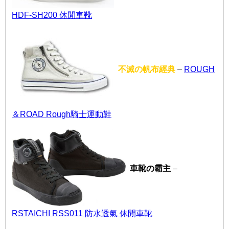
HDF-SH200 休閒車靴
不滅の帆布經典
–
ROUGH
＆ROAD Rough騎士運動鞋
車靴の霸主
–
RSTAICHI RSS011 防水透氣 休閒車靴