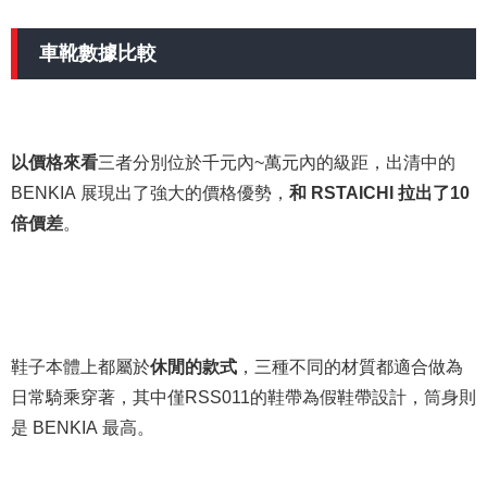
車靴數據比較
以價格來看
三者分別位於千元內~萬元內的級距，出清中的
BENKIA 展現出了強大的價格優勢，
和 RSTAICHI 拉出了10
倍價差
。
鞋子本體上都屬於
休閒的款式
，三種不同的材質都適合做為
日常騎乘穿著，其中僅RSS011的鞋帶為假鞋帶設計，筒身則
是 BENKIA 最高。