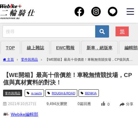
简
TOP
線上雜誌
EWC戰報
新車．絕版車
編輯部
主頁
零件與用品
【WE開箱】最高十倍價差！車靴無情競技場，CP值與真材
實料的對決！
【WE開箱】最高十倍價差！車靴無情競技場，CP
值與真材實料的對決！
零件與用品
rs taichi
ROUGH＆ROAD
BENKIA
2021年10月27日
9,494
次瀏覽
0篇回應
分享
0
Webike編輯部