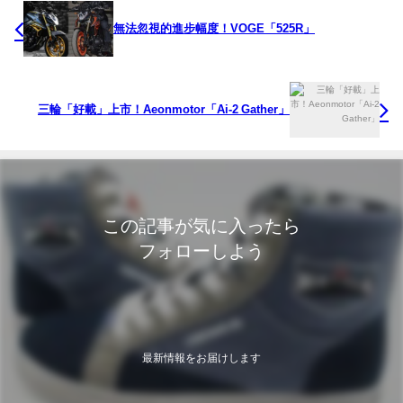
無法忽視的進步幅度！VOGE「525R」
三輪「好載」上市！Aeonmotor「Ai-2 Gather」
この記事が気に入ったら
フォローしよう
最新情報をお届けします