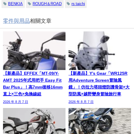
BENKIA
ROUGH＆ROAD
rs taichi
零件與用品
相關文章
【新產品】EFFEX「MT-09/Y-
【新產品】Y’s Gear「WR125R
AMT 2025年式用把手 Easy Fit
用Adventure Screen冒險風
Bar Plus」！高7mm後移16mm
鏡」！仿拉力塔頭燈防護骨架×大
直上×三色×免換線組
型防風×越野變身冒險旅行車
2026 年 8 月 7 日
2026 年 8 月 7 日