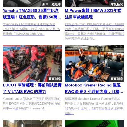
新車．絕版車
摩托新聞
Yamaha TMAX560 25週年紀念
M Power來襲！BMW 2021年式
版登場！紅色座墊、售價150萬
注目車款總整理
7000日圓，2026年2月上市
Yamaha 為了紀念自動變速運動速克達
雖然全球Covid-19疫情尚未見停歇，但當前
TMAX 誕生25週年，將於 2026 年 2 月 25
的摩托車熱潮不只在日本，而是在全球都相
日推出「TMAX560 25th Ann...
當熱絡，因此各大摩托車廠牌，仍按照排程
的發表新年式或是新...
賽事消息
賽事消息
LUCOT 車隊經理：賽前測試證實
Motobox Kremer Racing 重返
了 VILTAIS EWC 的潛力
EWC 鈴鹿 8 小時耐力賽，目標是
進入前 20 名
Yannick Lucot 認為為了下個月即將到來的
德國車隊Motobox Kremer Racing將參加
FIM EWC世界耐力錦標賽2023賽季的首輪
FIM耐力世界錦標賽的日本站比賽，比賽時
賽事—利曼24耐(24 Heures M...
間為8月4日至6日。他們希望在這次比賽中
追回...