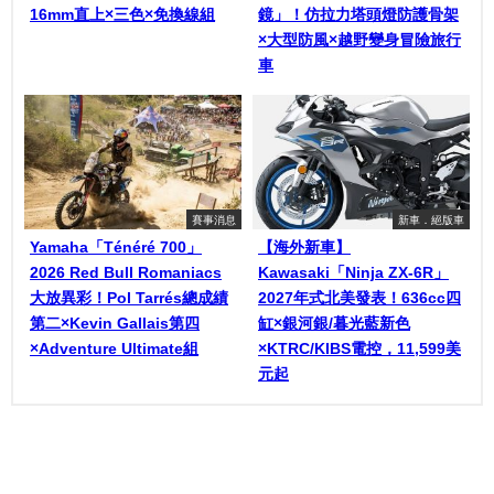
16mm直上×三色×免換線組
鏡」！仿拉力塔頭燈防護骨架
×大型防風×越野變身冒險旅行
車
賽事消息
新車．絕版車
Yamaha「Ténéré 700」
【海外新車】
2026 Red Bull Romaniacs
Kawasaki「Ninja ZX-6R」
大放異彩！Pol Tarrés總成績
2027年式北美發表！636cc四
第二×Kevin Gallais第四
缸×銀河銀/暮光藍新色
×Adventure Ultimate組
×KTRC/KIBS電控，11,599美
元起