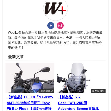
Webike集結台港中及日本各地熱愛摩托車的編輯團隊，為您帶來最
新、最全面的資訊！我們涵蓋來自日本、香港、中國大陸和台灣的
業界動態、新車發布、騎行活動等精彩內容，滿足您對電單車/摩托
車的熱情！
最新文章
零件與用品
零件與用品
【新產品】EFFEX「MT-09/Y-
【新產品】Y’s
AMT 2025年式用把手 Easy
Gear「WR125R用
Fit Bar Plus」！高7mm後移
Adventure Screen冒險風