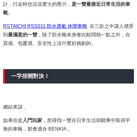
計，行走時也沒這麼大的壓力，
是一雙最接近日常生活的車
靴
。
RSTAICHI RSS011 防水透氣 休閒車靴
在三款之中讓人感受
到
最滿意的一雙
，除了防水靴本身會比較悶熱一點之外，在
質感、包覆感、安全性上沒什麼好挑剔的。
一字排開對決！
總結來說，
如果你是
入門玩家
，想尋找一雙在日常生活與騎乘中取得平
衡的車靴，那會適合 BENKIA 。