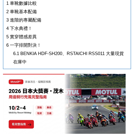
1
車靴數據比較
2
車靴基本配備
3
進階的專屬配備
4
下水典禮！
5
實穿體感差異
6
一字排開對決！
6.1
BENKIA HDF-SH200、RSTAICHI RSS011 大量現貨
在庫中