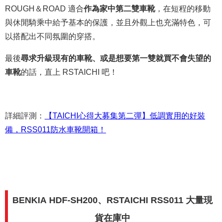
ROUGH＆ROAD 適合
作為家中第二雙車靴
，在短程的移動
與休閒騎乘中給予基本的保護，並且外觀上也充滿特色，可
以搭配出不同氛圍的穿搭。
最後
尋求升級現有的車靴、或是想要第一雙就買不會失望的
車靴
的話，直上 RSTAICHI 吧！
詳細評測：
【TAICHI心得大募集第二彈】低調實用的好裝
備，RSS011防水車靴開箱！
BENKIA HDF-SH200、RSTAICHI RSS011 大量現
貨在庫中