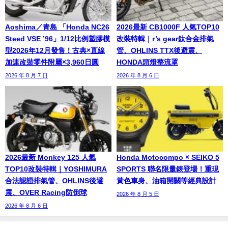
Aoshima／青島 「Honda NC26
2026最新 CB1000F 人氣TOP10
Steed VSE ’96」1/12比例塑膠模
改裝特輯｜r’s gear鈦合金排氣
型2026年12月發售！古典×直線
管、OHLINS TTX後避震、
加速改裝零件附屬×3,960日圓
HONDA頭燈整流罩
2026 年 8 月 7 日
2026 年 8 月 6 日
2026最新 Monkey 125 人氣
Honda Motocompo × SEIKO 5
TOP10改裝特輯｜YOSHIMURA
SPORTS 聯名限量錶登場！重現
合法認證排氣管、OHLINS後避
黃色車身、油箱開關等經典設計
震、OVER Racing防倒球
2026 年 8 月 5 日
2026 年 8 月 6 日