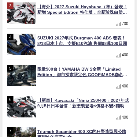
【海外】2027 Suzuki Hayabusa（隼）發表！
新增 Special Edition 特仕版，全新珍珠白塗裝
與專屬配備登場
700
SUZUKI 2027年式 Burgman 400 ABS 發表！
8/18日本上市、支援E10汽油 售價98萬100日圓
400
限量500台！YAMAHA BW’S全新「Limited
Edition」都市探索限定色 GOOPiMADE聯名包
同步登場
400
【新車】Kawasaki「Ninja 250/400」2027年式
9月5日日本發售！新塗裝登場×價格不變×輔助滑
動式離合器×LED頭燈標配
400
Triumph Scrambler 400 XC的狂野造型與公路