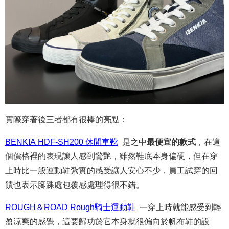
實際穿著後三者都有很棒的亮點：
BENKIA HDF-SH200 休閒車靴
是之中
最便宜的款式
，在這
個價格裡的表現讓人感到驚艷，雖然鞋底本身偏硬，但在穿
上時比一般運動鞋紮實的感受讓人安心不少，員工試穿的回
饋也表示腳踝處包覆感處理得很不錯。
ROUGH＆ROAD Rough騎士運動鞋
一穿上時就能感受到輕
盈涼爽的感覺，這要歸功於它本身就很偏向於帆布鞋的設