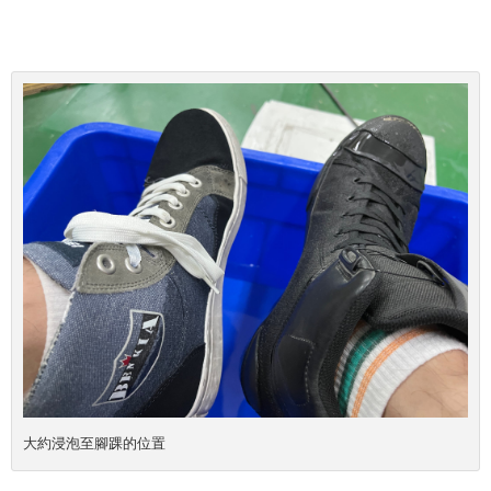
大約浸泡至腳踝的位置