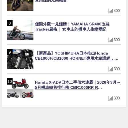
實用性的完美結合
400
僅因外觀一見鍾情！YAMAHA SR400改裝
Tracker風格｜ 女車主的機車人生蛻變記
300
【新產品】YOSHIMURA日本推出Honda
CB1000F/CB1000 HORNET專用水箱護網，六
角網紋設計質感升級
300
Honda X-ADV日本二手價六連霸｜2026年3月～
5月機車轉售排行榜 CBR1000RR-R
FIREBLADE SP首度躋身前十
300