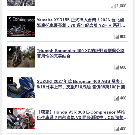
缸×虎眼指示燈×砲筒黑/戰艦藍兩色
1,000
Yamaha XSR155 正式導入台灣！2026 台北國
際摩托車展亮相，70 週年紀念版 YZF-R 系列限
量追加販售
900
Triumph Scrambler 400 XC的狂野造型與公路
實用性的完美結合
600
SUZUKI 2027年式 Burgman 400 ABS 發表！
8/18日本上市、支援E10汽油 售價98萬100日圓
400
【獨家】Honda V3R 900 E-Compressor 將推
衍生車系？自然進氣 V3 同步測試中，CG 預想曝
光！
400