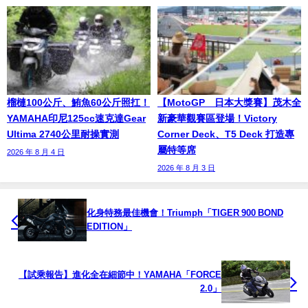
榴槤100公斤、鮪魚60公斤照扛！
【MotoGP™日本大獎賽】茂木全
YAMAHA印尼125cc速克達Gear
新豪華觀賽區登場！Victory
Ultima 2740公里耐操實測
Corner Deck、T5 Deck 打造專
屬特等席
2026 年 8 月 4 日
2026 年 8 月 3 日
化身特務最佳機會！Triumph「TIGER 900 BOND
EDITION」
【試乘報告】進化全在細節中！YAMAHA「FORCE
2.0」