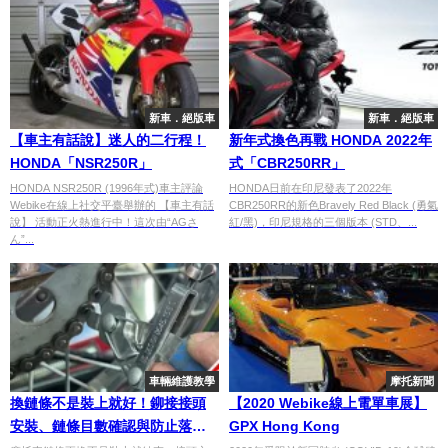
新車．絕版車
新車．絕版車
【車主有話說】迷人的二行程！
新年式換色再戰 HONDA 2022年
HONDA「NSR250R」
式「CBR250RR」
HONDA NSR250R (1996年式)車主評論
HONDA日前在印尼發表了2022年
Webike在線上社交平臺舉辦的 【車主有話
CBR250RR的新色Bravely Red Black (勇氣
說】 活動正火熱進行中！這次由“AGさ
紅/黑)，印尼規格的三個版本 (STD、...
ん”...
車輛維護教學
摩托新聞
換鏈條不是裝上就好！鉚接接頭
【2020 Webike線上電單車展】
安裝、鏈條目數確認與防止落鏈
GPX Hong Kong