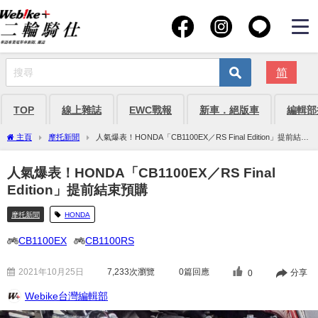
简
TOP
線上雜誌
EWC戰報
新車．絕版車
編輯部
主頁
摩托新聞
人氣爆表！HONDA「CB1100EX／RS Final Edition」提前結束
預購
人氣爆表！HONDA「CB1100EX／RS Final
Edition」提前結束預購
摩托新聞
HONDA
CB1100EX
CB1100RS
2021年10月25日
7,233
次瀏覽
0篇回應
分享
0
Webike台灣編輯部