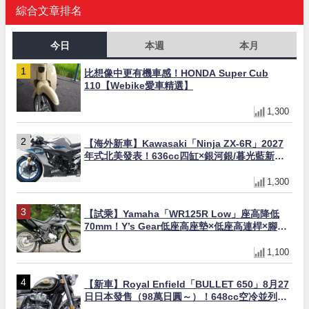
綜合文章排名
今日
本週
本月
比想像中更有機車感！HONDA Super Cub
110【Webike愛車精選】
1,300
【海外新車】Kawasaki「Ninja ZX-6R」2027
年式北美發表！636cc四缸×銀河銀/暮光藍新色
×KTRC/KIBS電控，11,599美元起
1,300
【試乘】Yamaha「WR125R Low」座高降低
70mm！Y’s Gear低座高座墊×低座高連桿×腳踏
著地感大幅改善，越野初學者推薦
1,100
【新車】Royal Enfield「BULLET 650」8月27
日日本發售（98萬日圓～）！648cc空冷並列雙