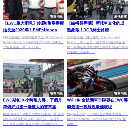
賽事消息
摩托新聞
【EWC重大消息】鈴鹿8耐舉辦權
【編輯長專欄】摩托車文化的成
延長至2029年！EMP×Honda
熟象徵！DGR紳士路騎
Mobilityland正式簽署三年合約
FIM世界耐久錦標賽推廣單位EMP與Honda
大家聽說過「紳士路騎（Gentleman's
Mobilityland Corporation於2026年7月4日正
Ride）」嗎？這是一個非常特別的慈善活
式簽署協議，將「可口可...
動，參加這個活動的騎士都會打扮成古典時
尚的紳士與淑女，...
賽事消息
賽事消息
EWC斯帕 8 小時耐力賽，下個月
Wójcik 全波蘭車手陣容在EWC賽
準備好迎接一場盛大的賽車嘉年
季最後一戰展現最佳表現
華！
距離2024年FIM耐力世界錦標賽第二回合的
Wójcik Racing Team的全波蘭車手陣容——
斯帕8小時摩托賽僅剩不到20天，這裡是一
Kamil Krzemień、Jurand Kuśmierczyk 和
些下個月在斯帕賽道外舉行的活動詳情。...
Artur ...