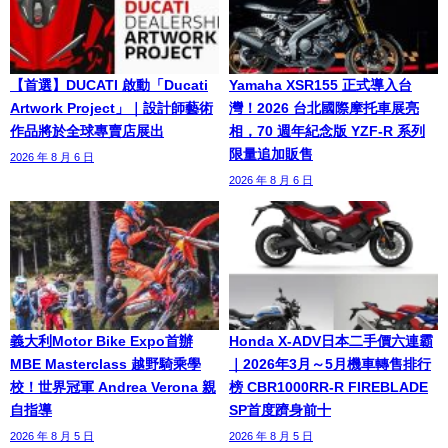
【首選】DUCATI 啟動「Ducati
Yamaha XSR155 正式導入台
Artwork Project」｜設計師藝術
灣！2026 台北國際摩托車展亮
作品將於全球專賣店展出
相，70 週年紀念版 YZF-R 系列
限量追加販售
2026 年 8 月 6 日
2026 年 8 月 6 日
義大利Motor Bike Expo首辦
Honda X-ADV日本二手價六連霸
MBE Masterclass 越野騎乘學
｜2026年3月～5月機車轉售排行
校！世界冠軍 Andrea Verona 親
榜 CBR1000RR-R FIREBLADE
自指導
SP首度躋身前十
2026 年 8 月 5 日
2026 年 8 月 5 日