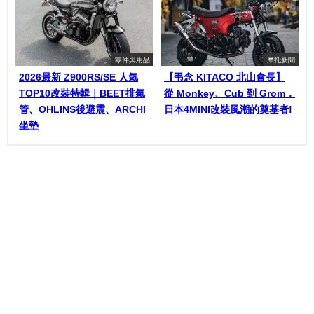
零件與用品
摩托新聞
2026最新 Z900RS/SE 人氣
【弔念 KITACO 北山會長】
TOP10改裝特輯｜BEET排氣
從 Monkey、Cub 到 Grom，
管、OHLINS後避震、ARCHI
日本4MINI改裝風潮的奠基者!
坐墊