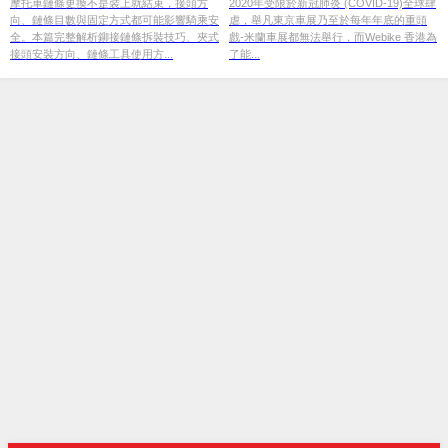
技巧一次搞懂
摩托車鏈條更換不是裝上就結束，接頭方
2020年受限於新冠肺炎 (COVID-19)全球肆
向、鏈條目數與固定方式都可能影響騎乘安
虐，舉凡東京車展乃至於每年年底的重頭
全。本篇完整解析鉚接鏈條拆裝技巧、夾式
戲-米蘭車展都無法舉行，而Webike 香港為
接頭安裝方向、鏈條工具使用方...
了能...