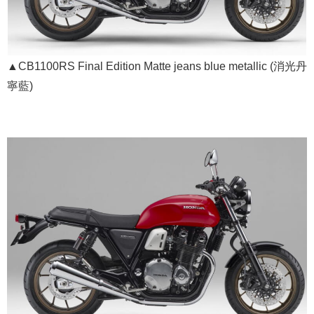
▲CB1100RS Final Edition Matte jeans blue metallic (消光丹
寧藍)