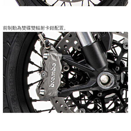
前制動為雙碟雙輻射卡鉗配置。