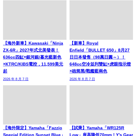
【海外新車】Kawasaki「Ninja
【新車】Royal
ZX-6R」2027年式北美發表！
Enfield「BULLET 650」8月27
636cc四缸×銀河銀/暮光藍新色
日日本發售（98萬日圓～）！
×KTRC/KIBS電控，11,599美元
648cc空冷並列雙缸×虎眼指示燈
起
×砲筒黑/戰艦藍兩色
2026 年 8 月 7 日
2026 年 8 月 7 日
【海外限定】Yamaha「Fazzio
【試乘】Yamaha「WR125R
Special Edition Sunset Blue」
Low」座高降低70mm！Y’s Gear