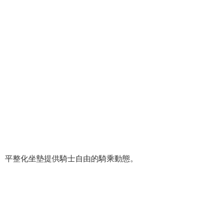
平整化坐墊提供騎士自由的騎乘動態。