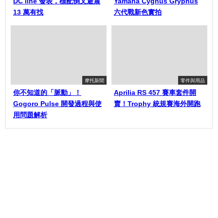
DC line 發表，標配倒叉避震
Yamaha Cygnus Gryphus
13 萬有找
六代戰新色實拍
摩托新聞
零件與用品
你不知道的「脈動」！
Aprilia RS 457 賽車套件開
Gogoro Pulse 開發過程與使
賣！Trophy 統規賽海外開跑
用問題解析