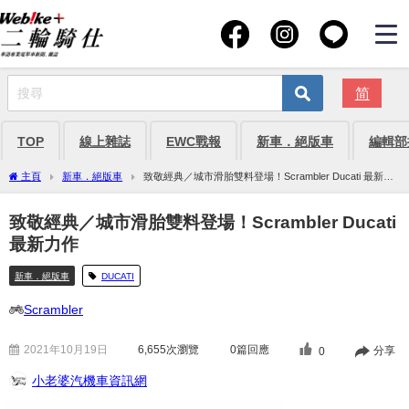
简
TOP
線上雜誌
EWC戰報
新車．絕版車
編輯部
主頁
新車．絕版車
致敬經典／城市滑胎雙料登場！Scrambler Ducati 最新力
作
致敬經典／城市滑胎雙料登場！Scrambler Ducati
最新力作
新車．絕版車
DUCATI
Scrambler
2021年10月19日
6,655
次瀏覽
0篇回應
分享
0
小老婆汽機車資訊網