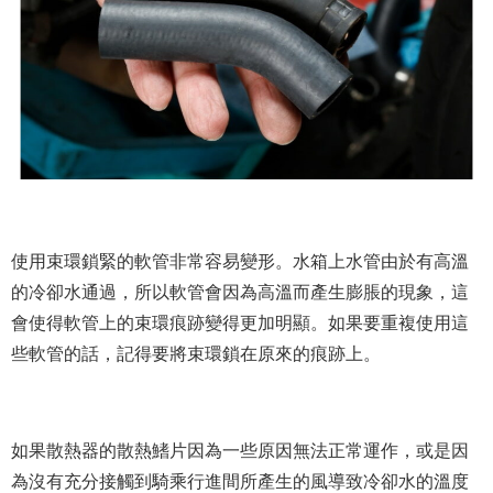
使用束環鎖緊的軟管非常容易變形。水箱上水管由於有高溫
的冷卻水通過，所以軟管會因為高溫而產生膨脹的現象，這
會使得軟管上的束環痕跡變得更加明顯。如果要重複使用這
些軟管的話，記得要將束環鎖在原來的痕跡上。
如果散熱器的散熱鰭片因為一些原因無法正常運作，或是因
為沒有充分接觸到騎乘行進間所產生的風導致冷卻水的溫度