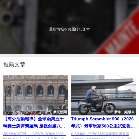
最新情報をお届けします
推薦文章
摩托新聞
新車．絕版車
【海外活動報導】全球兩萬五千
Triumph Scrambler 900（2026
輛偉士牌齊聚羅馬 慶祝創廠八十
年式）老車玩家500公里試駕報告
週年盛大車隊遊行
｜雙缸脈動感×輕巧操控×25km/L
2026年6月27日，「VESPA ROMA 2026 –
由SR400、空冷CB750等老車玩家實測