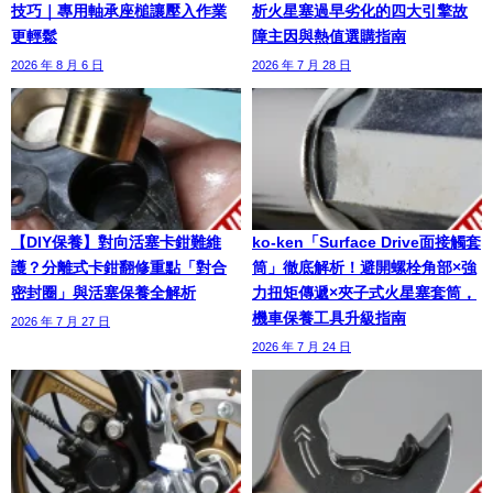
技巧｜專用軸承座槌讓壓入作業
析火星塞過早劣化的四大引擎故
更輕鬆
障主因與熱值選購指南
2026 年 8 月 6 日
2026 年 7 月 28 日
【DIY保養】對向活塞卡鉗難維
ko-ken「Surface Drive面接觸套
護？分離式卡鉗翻修重點「對合
筒」徹底解析！避開螺栓角部×強
密封圈」與活塞保養全解析
力扭矩傳遞×夾子式火星塞套筒，
機車保養工具升級指南
2026 年 7 月 27 日
2026 年 7 月 24 日