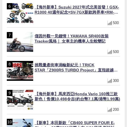
【海外新車】Suzuki 2027年式北美首發！GSX-
R1000 40週年紀念×SV-7GX新款跨界車×RM-
Z450 Ken Roczen冠軍套件
500
僅因外觀一見鍾情！YAMAHA SR400改裝
Tracker風格｜ 女車主的機車人生蛻變記
500
挑戰量產街車渦輪新紀元！TRICK
STAR「Z900RS TURBO Project」直指超越
Ducati Superleggera性能
300
【海外新車】馬來西亞Honda Vario 160推三款
新色！售價10,498令吉(約台幣7.1萬/港幣1.99萬)
200
【新車】本田新款「CB400 SUPER FOUR E-