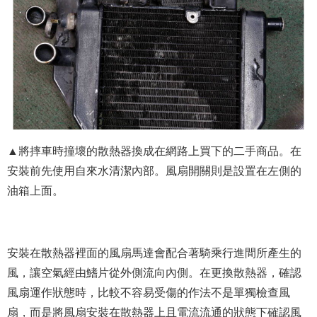
▲將摔車時撞壞的散熱器換成在網路上買下的二手商品。在
安裝前先使用自來水清潔內部。風扇開關則是設置在左側的
油箱上面。
安裝在散熱器裡面的風扇馬達會配合著騎乘行進間所產生的
風，讓空氣經由鰭片從外側流向內側。在更換散熱器，確認
風扇運作狀態時，比較不容易受傷的作法不是單獨檢查風
扇，而是將風扇安裝在散熱器上且電流流通的狀態下確認風