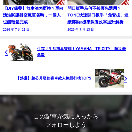
【DIY保養】煞車油怎麼換？單向
開口扳手為何不被優先選用？
洩油閥讓排空氣更省時，一個人
TONE快速開口扳手「免套拔」連
也能輕鬆完成
續轉動×機車保養效率提升解析
2026 年 7 月 21 日
2026 年 7 月 13 日
生存／生活跨界雙棲！YAMAHA「TRICITY」防災概
念款
【熱議】超公升級仿賽車款人氣排行榜TOP5！
この記事が気に入ったら
フォローしよう