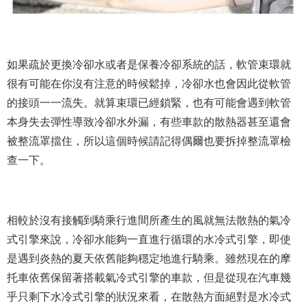
如果疏於更換冷卻水或者是保養冷卻系統的話，軟管束環就
很有可能在你沒有注意的時候鬆掉，冷卻水也會因此從軟管
的接頭一一流失。就算束環已經鎖緊，也有可能會遇到軟管
本身失去彈性導致冷卻水外漏，有些車款的散熱器甚至還會
被整流罩擋住，所以這個時候請記得偶爾也要拆掉整流罩檢
查一下。
相較於沒有接觸到騎乘行進間所產生的風就無法散熱的氣冷
式引擎來說，冷卻水能夠一直進行循環的水冷式引擎，即使
是遇到炎熱的夏天依舊能夠穩定地進行騎乘。雖然現在的摩
托車依舊保留著搭載氣冷式引擎的車款，但是從現在汽車幾
乎只剩下水冷式引擎的狀況來看，在散熱方面絕對是水冷式