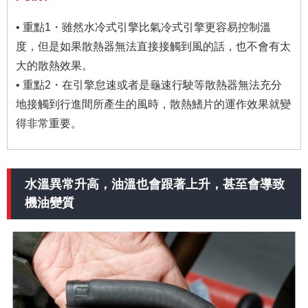
• 重點1・雖然水冷式引擎比氣冷式引擎更容易控制溫
度，但是如果散熱器無法直接接觸到風的話，也不會有太
大的散熱效果。
• 重點2・在引擎怠速或者是龜速行駛等散熱器無法充分
地接觸到行進間所產生的風時，散熱鰭片的運作效果就變
得非常重要。
水溫異常升高，油溫也會跟著上升，甚至會導致
機油變質