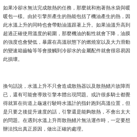
如果冷卻水無法完成散熱的任務，那麼就和抱著熱水袋與暖
暖包一樣。由於引擎所產生的熱能包括了機油產生的熱，因
此水溫上升的同時也會帶動油溫跟著上升。如果油溫升高到
超過正確使用溫度的範圍，那麼機油的黏性就會下降，油膜
的強度也會變低，暴露在高溫狀態下的燃燒室以及大力滑動
的變速箱齒輪等等會接觸到冷卻水的金屬配件就會很容易因
此損壞。
換句話說，水溫上升不只會造成散熱器以及散熱鰭片故障而
已，還有可能會導致引擎本體出現問題。或許很多騎士都覺
得就算在街道上龜速行駛時水溫計的指針跑到高溫位置，但
是只要之後提升速度的話，引擎還是能夠散熱，不會出太大
的問題。在遇到水溫上升而散熱鰭片無法運作時，一定要想
辦法找出真正原因，做出正確的處理。