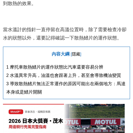
到散熱的效果。
當水溫計的指針一直停留在高溫位置時，除了需要檢查冷卻
水的狀態以外，還要記得確認一下散熱鰭片的運作狀態。
內容大綱
[
隱藏
]
1
摩托車散熱鰭片的運作狀態比汽車還要容易分辨
2
水溫異常升高，油溫也會跟著上升，甚至會導致機油變質
3
導致散熱鰭片無法正常運作的原因可能出在兩個地方：馬達
本身或是鰭片開關