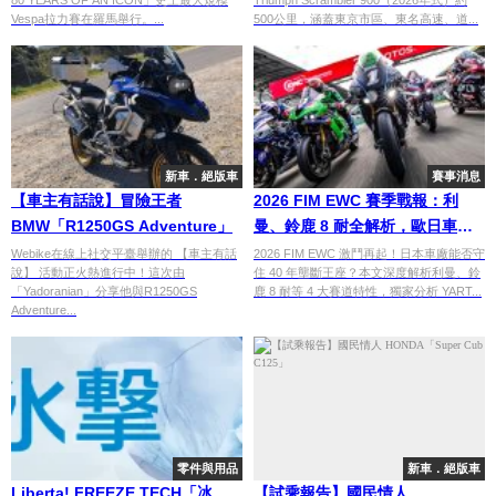
80 YEARS OF AN ICON」史上最大規模
Triumph Scrambler 900（2026年式）約
油耗，現代車保有Triumph靈魂
Vespa拉力賽在羅馬舉行。...
500公里，涵蓋東京市區、東名高速、道...
新車．絕版車
賽事消息
【車主有話說】冒險王者
2026 FIM EWC 賽季戰報：利
BMW「R1250GS Adventure」
曼、鈴鹿 8 耐全解析，歐日車廠
冠軍爭霸圖鑑
Webike在線上社交平臺舉辦的 【車主有話
2026 FIM EWC 激鬥再起！日本車廠能否守
說】 活動正火熱進行中！這次由
住 40 年壟斷王座？本文深度解析利曼、鈴
「Yadoranian」分享他與R1250GS
鹿 8 耐等 4 大賽道特性，獨家分析 YART...
Adventure...
零件與用品
新車．絕版車
Liberta! FREEZE TECH「冰
【試乘報告】國民情人