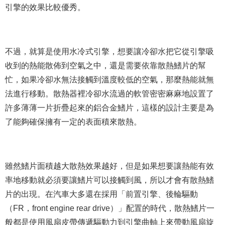
引擎的效果比較優秀。
不過，就算是使用水冷式引擎，想要讓冷卻水把它從引擎吸
收到的熱能散佈到空氣之中，還是需要依靠散熱鰭片的幫
忙，如果冷卻水無法接觸到溫度較低的空氣，那麼熱能就無
法進行移動。散熱器裡冷卻水流過的軟管密密麻麻地設置了
許多薄薄一片折疊起來的鋁合金鰭片，這樣的設計主要是為
了能夠確保擁有一定的表面積來散熱。
雖然鰭片面積越大散熱效果越好，但是如果想要讓熱能有效
率地移動就必須要讓鰭片可以接觸到風，所以才會有散熱鰭
片的出現。在汽車大多還在採用「前置引擎、後輪驅動
（FR，front engine rear drive）」配置的時代，散熱鰭片一
般都是使用風扇皮帶傳遞驅動力到引擎曲軸上來帶動風扇旋