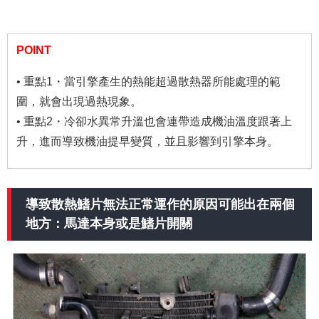
POINT
• 重點1・當引擎產生的熱能超過散熱器所能處理的範
圍，就會出現過熱現象。
• 重點2・冷卻水異常升溫也會連帶造成機油溫度跟著上
升，進而導致機油提早變質，並且影響到引擎本身。
導致散熱鰭片無法正常運作的原因可能出在兩個
地方：馬達本身或是鰭片開關