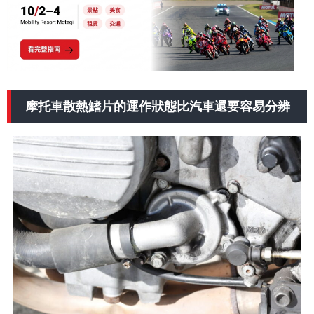
摩托車散熱鰭片的運作狀態比汽車還要容易分辨