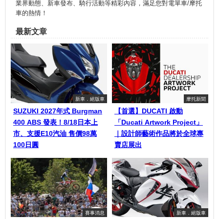
業界動態、新車發布、騎行活動等精彩內容，滿足您對電單車/摩托
車的熱情！
最新文章
新車．絕版車
摩托新聞
SUZUKI 2027年式 Burgman
【首選】DUCATI 啟動
400 ABS 發表！8/18日本上
「Ducati Artwork Project」
市、支援E10汽油 售價98萬
｜設計師藝術作品將於全球專
100日圓
賣店展出
賽事消息
新車．絕版車