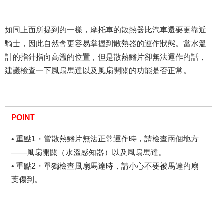
如同上面所提到的一樣，摩托車的散熱器比汽車還要更靠近
騎士，因此自然會更容易掌握到散熱器的運作狀態。當水溫
計的指針指向高溫的位置，但是散熱鰭片卻無法運作的話，
建議檢查一下風扇馬達以及風扇開關的功能是否正常。
POINT
• 重點1・當散熱鰭片無法正常運作時，請檢查兩個地方
——風扇開關（水溫感知器）以及風扇馬達。
• 重點2・單獨檢查風扇馬達時，請小心不要被馬達的扇
葉傷到。