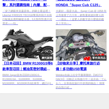
擊」系列選購指南｜內層、配
HONDA「Super Cub C125」
件、冷卻背心5大類完整介紹，夏
「穿了網眼夾克還是熱」的騎士看這裡！
大家好，我是大叔。 Super Cub 從 1958 年
Liberta! FREEZE TECH冰擊系列與汗水和
上市後賣了六十年，銷售量就達到驚人的
季騎乘消暑必備
行駛風反應即觸發冷感，5大類型對應不同
「一億台」！這驚人的數字是什麼樣的概
需求——怕...
念？平均一...
摩托新聞
零件與用品
【日本召回】BMW R1300GS等6
【好物來分享】摩托車旅行必
款車型召回｜燃油泵密封環組裝
備！多功能USB電源
不良恐致燃油洩漏，共4,621台
BMW Japan宣布召回R1300GS、
Webike在線上社交平臺舉辦的 【MOTO
R1300GSA、S1000RR、S1000R、
HACK】 活動正火熱進行中！這次由「でん
M1000RR、M1000R共6款車型，總計4,6...
おう」分享他在旅行中使用的物品！ 簡單
的自我介紹 ...