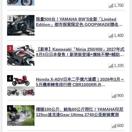
1,700
限量500台！YAMAHA BW’S全新「Limited
Edition」都市探索限定色 GOOPiMADE聯名包
同步登場
1,400
【新車】Kawasaki「Ninja 250/400」2027年式
9月5日日本發售！新塗裝登場×價格不變×輔助滑
動式離合器×LED頭燈標配
1,100
Honda X-ADV日本二手價六連霸｜2026年3月～
5月機車轉售排行榜 CBR1000RR-R
FIREBLADE SP首度躋身前十
900
榴槤100公斤、鮪魚60公斤照扛！YAMAHA印尼
125cc速克達Gear Ultima 2740公里耐操實測
600