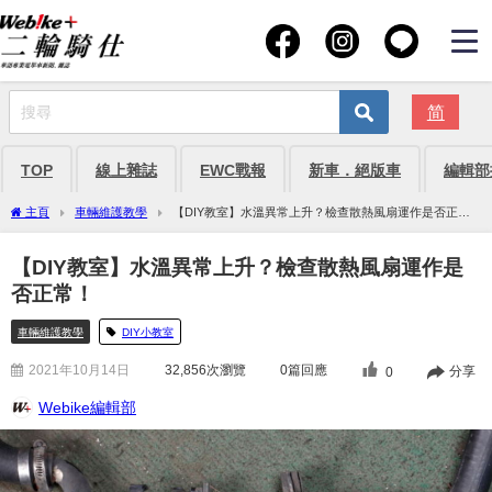
简
TOP
線上雜誌
EWC戰報
新車．絕版車
編輯部
主頁
車輛維護教學
【DIY教室】水溫異常上升？檢查散熱風扇運作是否正
常！
【DIY教室】水溫異常上升？檢查散熱風扇運作是
否正常！
車輛維護教學
DIY小教室
2021年10月14日
32,856
次瀏覽
0篇回應
分享
0
Webike編輯部