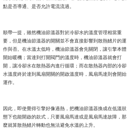
點是否導通、是否允許電流流過。
順帶一提，雖然機油節溫器對於冷卻水的溫度管理相當重
要，但是機油節溫器的開關並不會直接影響到散熱鰭片的運
作與否。在水溫太低時，機油節溫器會先關閉，讓引擎本體
開始暖機；當達到打開閥門的溫度時，機油節溫器就會打
開，讓冷卻水在散熱器內進行循環；而在散熱器內部的冷卻
水溫度終於達到風扇開關的開啟溫度時，風扇馬達則會開始
運作。
因此，即使覺得引擎好像過熱，把機油節溫器換成在低溫狀
態下也能開啟的款式，只要風扇馬達或是風扇馬達故障，那
麼就算散熱鰭片轉動也無法避免水溫的上升。