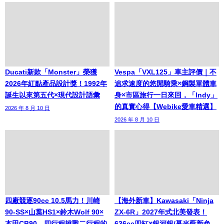
Ducati新款「Monster」榮獲
Vespa「VXL125」車主評價｜不
2026年紅點產品設計獎！1992年
追求速度的悠閒騎乘×鋼製單體車
誕生以來第五代×現代設計語彙
身×市區旅行一日來回，「Indy」
的真實心得【Webike愛車精選】
2026 年 8 月 10 日
2026 年 8 月 10 日
四廠競逐90cc 10.5馬力！川崎
【海外新車】Kawasaki「Ninja
90-SS×山葉HS1×鈴木Wolf 90×
ZX-6R」2027年式北美發表！
本田CB90，四行程挑戰二行程的
636cc四缸×銀河銀/暮光藍新色