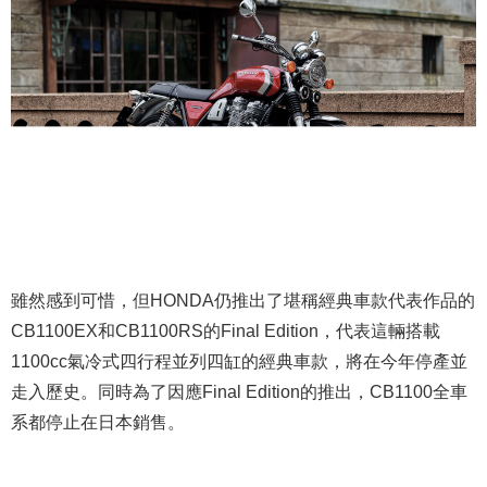
雖然感到可惜，但HONDA仍推出了堪稱經典車款代表作品的
CB1100EX和CB1100RS的Final Edition，代表這輛搭載
1100cc氣冷式四行程並列四缸的經典車款，將在今年停產並
走入歷史。同時為了因應Final Edition的推出，CB1100全車
系都停止在日本銷售。