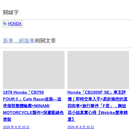
關鍵字
HONDA
新車．絕版車
相關文章
1978 Honda「CB750
Honda「CB1000F SE」車主評
FOURⅡ」Cafe Racer改裝—追
價｜即時交車入手×易於操控的直
求側視整體輪廓×MINAMI
四街車×旅行夥伴「F君」，舞妓
MOTORCYCLE製作×深邃藍綠色
花小姐真實心得【Webike愛車精
塗裝
選】
2026 年 8 月 10 日
2026 年 8 月 10 日