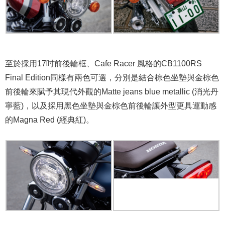
至於採用17吋前後輪框、Cafe Racer 風格的CB1100RS
Final Edition同樣有兩色可選，分別是結合棕色坐墊與金棕色
前後輪來賦予其現代外觀的Matte jeans blue metallic (消光丹
寧藍)，以及採用黑色坐墊與金棕色前後輪讓外型更具運動感
的Magna Red (經典紅)。