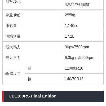
引擎形式
4汽門並列四缸
車重 (kg)
255kg
排氣量
1,140cc
油箱容量
17.2L
最大馬力
90ps/7500rpm
最大扭力
9.3kg-m/5500rpm
前
110/80R18
輪胎尺寸
後
140/70R18
CB1100RS Final Edition