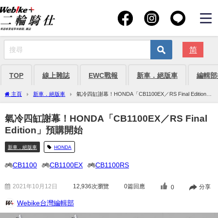
简
TOP
線上雜誌
EWC戰報
新車．絕版車
編輯部
主頁
新車．絕版車
氣冷四缸謝幕！HONDA「CB1100EX／RS Final Edition」
預購開始
氣冷四缸謝幕！HONDA「CB1100EX／RS Final
Edition」預購開始
新車．絕版車
HONDA
CB1100
CB1100EX
CB1100RS
2021年10月12日
12,936
次瀏覽
0篇回應
分享
0
Webike台灣編輯部