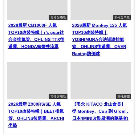
零件與用品
零件與用品
2026最新 CB1000F 人氣
2026最新 Monkey 125 人氣
TOP10改裝特輯｜r’s gear鈦
TOP10改裝特輯｜
合金排氣管、OHLINS TTX後
YOSHIMURA合法認證排氣
避震、HONDA頭燈整流罩
管、OHLINS後避震、OVER
Racing防倒球
零件與用品
摩托新聞
2026最新 Z900RS/SE 人氣
【弔念 KITACO 北山會長】
TOP10改裝特輯｜BEET排氣
從 Monkey、Cub 到 Grom，
管、OHLINS後避震、ARCHI
日本4MINI改裝風潮的奠基者!
坐墊