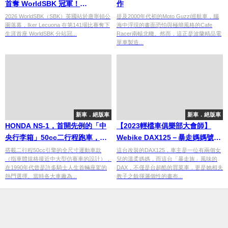
首奪 WorldSBK 冠軍！
作
Superpole Race摔車、BMW車
2026 WorldSBK（SBK）英國站於唐寧頓公
提及2000年代初的Moto Guzzi巡航車，腦
園落幕，Iker Lecuona 在第141場比賽奪下
海中浮現的畫面恐怕與極簡風格的Cafe
隊苦戰
生涯首座 WorldSBK 分站冠...
Racer南轅北轍。然而，這正是波蘭精品電
單車製造...
新車．絕版車
新車．絕版車
HONDA NS-1，首開先例的「中
【2023輕檔車俱樂部大會師】
央行李箱」50cc二行程跑車，兼
Webike DAX125－暴走媽媽號改
顧帥氣與便利
裝示範車登場！
搭載二行程50cc引擎的全尺寸運動車款
這台改裝的DAX125，車主是一位有兩個女
（指車體規格接近中大型仿賽車的設計），
兒的溫柔媽媽，而這台「暴走族」風味的
在1990年代曾是許多騎士人生首輛座駕的
DAX，不僅是台超酷的買菜車，更是她相夫
熱門選擇。當時各大車廠為...
教子之餘揮灑個性的畫布...