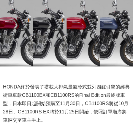
HONDA終於發表了搭載大排氣量氣冷式並列四缸引擎的經典
街車車款CB1100EX和CB1100RS的Final Edition最終版車
型，日本即日起開始預購至11月30日，CB1100RS將從10月
28日、CB1100RS EX將於11月25日開始，依照訂單順序將
車輛交至車主手上。