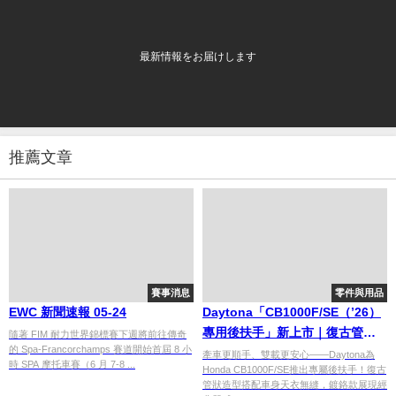
最新情報をお届けします
推薦文章
賽事消息
零件與用品
EWC 新聞速報 05-24
Daytona「CB1000F/SE（’26）
專用後扶手」新上市｜復古管狀
隨著 FIM 耐力世界錦標賽下週將前往傳奇
的 Spa-Francorchamps 賽道開始首屆 8 小
設計×消光黑與鍍鉻兩款，方便牽
牽車更順手、雙載更安心——Daytona為
時 SPA 摩托車賽（6 月 7-8 ...
Honda CB1000F/SE推出專屬後扶手！復古
車雙載
管狀造型搭配車身天衣無縫，鍍鉻款展現經