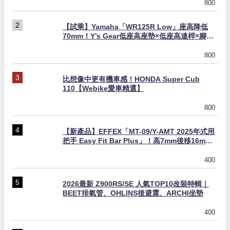
800
【試乘】Yamaha「WR125R Low」座高降低
70mm！Y’s Gear低座高座墊×低座高連桿×腳踏
著地感大幅改善，越野初學者推薦
800
比想像中更有機車感！HONDA Super Cub
110【Webike愛車精選】
800
【新產品】EFFEX「MT-09/Y-AMT 2025年式用
把手 Easy Fit Bar Plus」！高7mm後移16mm
直上×三色×免換線組
400
2026最新 Z900RS/SE 人氣TOP10改裝特輯｜
BEET排氣管、OHLINS後避震、ARCHI坐墊
400