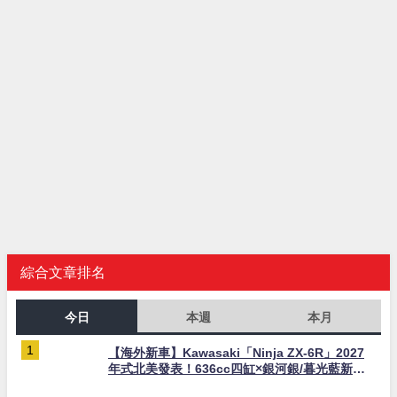
綜合文章排名
今日
本週
本月
【海外新車】Kawasaki「Ninja ZX-6R」2027
年式北美發表！636cc四缸×銀河銀/暮光藍新色
×KTRC/KIBS電控，11,599美元起