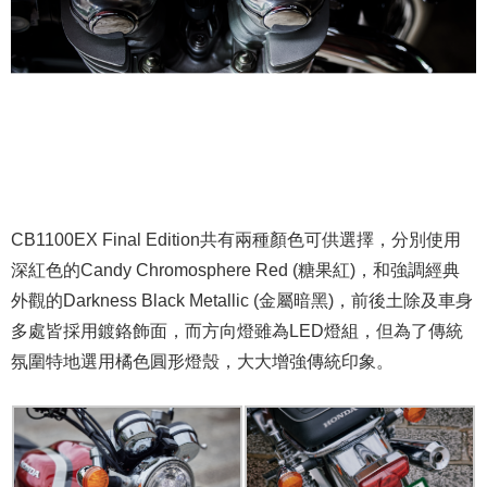
CB1100EX Final Edition共有兩種顏色可供選擇，分別使用
深紅色的Candy Chromosphere Red (糖果紅)，和強調經典
外觀的Darkness Black Metallic (金屬暗黑)，前後土除及車身
多處皆採用鍍鉻飾面，而方向燈雖為LED燈組，但為了傳統
氛圍特地選用橘色圓形燈殼，大大增強傳統印象。