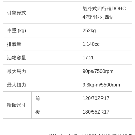
氣冷式四行程DOHC
引擎形式
4汽門並列四缸
車重 (kg)
252kg
排氣量
1,140cc
油箱容量
17.2L
最大馬力
90ps/7500rpm
最大扭力
9.3kg-m/5500rpm
前
120/70ZR17
輪胎尺寸
後
180/55ZR17