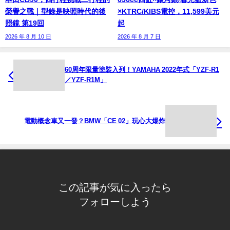
榮譽之戰｜型錄是映照時代的後
×KTRC/KIBS電控，11,599美元
照鏡 第19回
起
2026 年 8 月 10 日
2026 年 8 月 7 日
60周年限量塗裝入列！YAMAHA 2022年式「YZF-R1
／YZF-R1M」
電動概念車又一發？BMW「CE 02」玩心大爆炸
この記事が気に入ったら
フォローしよう