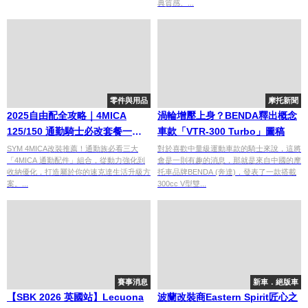
典質感、...
零件與用品
摩托新聞
2025自由配全攻略｜4MICA
渦輪增壓上身？BENDA釋出概念
125/150 通勤騎士必改套餐一次
車款「VTR-300 Turbo」圖稿
看！
SYM 4MICA改裝推薦！通勤族必看三大
對於喜歡中量級運動車款的騎士來說，這將
「4MICA 通勤配件」組合，從動力強化到
會是一則有趣的消息，那就是來自中國的摩
收納優化，打造屬於你的速克達生活升級方
托車品牌BENDA (奔達)，發表了一款搭載
案。...
300cc V型雙...
賽事消息
新車．絕版車
【SBK 2026 英國站】Lecuona
波蘭改裝商Eastern Spirit匠心之