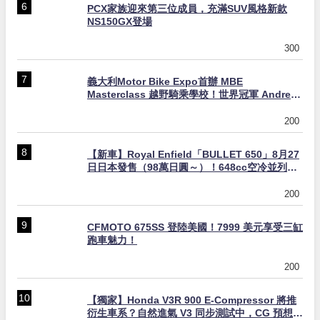
PCX家族迎來第三位成員，充滿SUV風格新款
NS150GX登場
300
義大利Motor Bike Expo首辦 MBE
Masterclass 越野騎乘學校！世界冠軍 Andrea
Verona 親自指導
200
【新車】Royal Enfield「BULLET 650」8月27
日日本發售（98萬日圓～）！648cc空冷並列雙
缸×虎眼指示燈×砲筒黑/戰艦藍兩色
200
CFMOTO 675SS 登陸美國！7999 美元享受三缸
跑車魅力！
200
【獨家】Honda V3R 900 E-Compressor 將推
衍生車系？自然進氣 V3 同步測試中，CG 預想曝