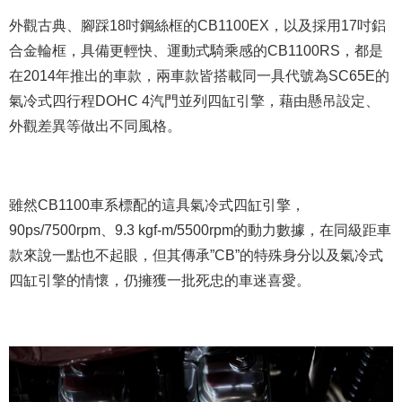
外觀古典、腳踩18吋鋼絲框的CB1100EX，以及採用17吋鋁
合金輪框，具備更輕快、運動式騎乘感的CB1100RS，都是
在2014年推出的車款，兩車款皆搭載同一具代號為SC65E的
氣冷式四行程DOHC 4汽門並列四缸引擎，藉由懸吊設定、
外觀差異等做出不同風格。
雖然CB1100車系標配的這具氣冷式四缸引擎，
90ps/7500rpm、9.3 kgf-m/5500rpm的動力數據，在同級距車
款來說一點也不起眼，但其傳承”CB”的特殊身分以及氣冷式
四缸引擎的情懷，仍擁獲一批死忠的車迷喜愛。