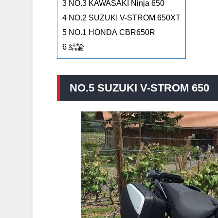
3
NO.3 KAWASAKI Ninja 650
4
NO.2 SUZUKI V-STROM 650XT
5
NO.1 HONDA CBR650R
6
結論
NO.5 SUZUKI V-STROM 650