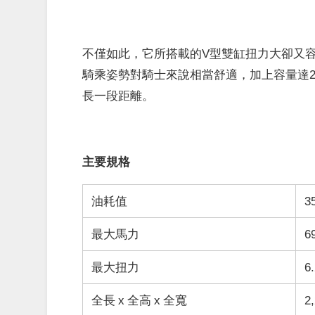
不僅如此，它所搭載的V型雙缸扭力大卻又
騎乘姿勢對騎士來說相當舒適，加上容量達2
長一段距離。
主要規格
油耗值
3
最大馬力
6
最大扭力
6
全長 x 全高 x 全寬
2