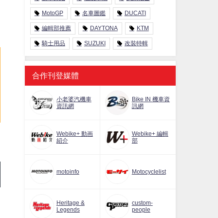
MotoGP
名車圖鑑
DUCATI
編輯部推薦
DAYTONA
KTM
騎士用品
SUZUKI
改裝特輯
合作刊登媒體
小老婆汽機車
Bike IN 機車資
資訊網
訊網
Webike+ 動画
Webike+ 編輯
紹介
部
motoinfo
Motocyclelist
Heritage &
custom-
Legends
people