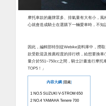
摩托車款的廠牌眾多、排氣量有大有小，風
心就會造成騎士在選購下一輛愛車時，不知
因此，編輯部特別從Webike資料庫中，
款受歡迎及推薦程度的排行榜，給想要換車
量介於551~750cc之間，騎士計畫進行摩
TOP5！」
內容大綱
[
隱藏
]
1
NO.5 SUZUKI V-STROM 650
2
NO.4 YAMAHA Tenere 700