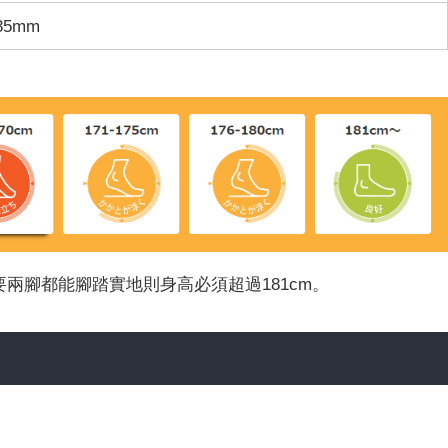
35mm
想要兩腳都能腳踏實地則身高必須超過181cm。