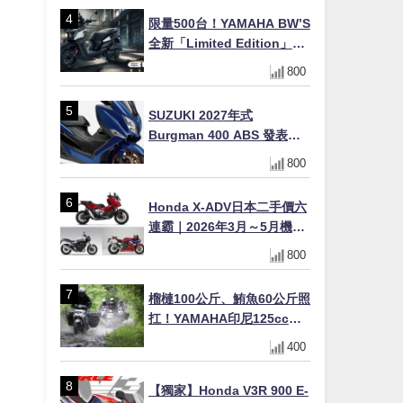
限量500台！YAMAHA BW’S
全新「Limited Edition」都
市探索限定色 GOOPiMADE
800
聯名包同步登場
SUZUKI 2027年式
Burgman 400 ABS 發表！
8/18日本上市、支援E10汽油
800
售價98萬100日圓
Honda X-ADV日本二手價六
連霸｜2026年3月～5月機車
轉售排行榜 CBR1000RR-R
800
FIREBLADE SP首度躋身前
十
榴槤100公斤、鮪魚60公斤照
扛！YAMAHA印尼125cc速
克達Gear Ultima 2740公里
400
耐操實測
【獨家】Honda V3R 900 E-