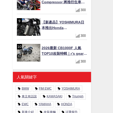
Compressor 將推衍生車
系？自然進氣 V3 同步測試
300
中，CG 預想曝光！
【新產品】YOSHIMURA日
本推出Honda
CB1000F/CB1000 HORNET
300
專用水箱護網，六角網紋設
計質感升級
2026最新 CB1000F 人氣
TOP10改裝特輯｜r’s gear鈦
合金排氣管、OHLINS TTX
300
後避震、HONDA頭燈整流罩
人氣關鍵字
BMW
FIM EWC
YOSHIMURA
車主有話說
KAWASAKI
Triumph
EWC
YAMAHA
HONDA
新車介紹
改裝車輛
試乘報告