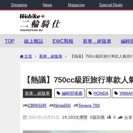
Shopping
News
Magazine
Special Deals
TOP
線上雜誌
EWC戰報
新車．絕版車
編輯
主頁
新車．絕版車
【熱議】750cc級距旅行車款人氣排行
【熱議】750cc級距旅行車款人
新車．絕版車
編輯部推薦
HONDA
YAMA
CBR650R
Ninja650
Tenere 700
2021年10月01日
19,193
次瀏覽
0篇回應
0
分享