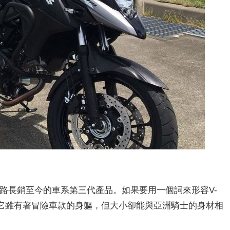
款後就一路長銷至今的車系第三代產品。如果要用一個詞來形容V-
，因為它雖有著冒險車款的身軀，但大小卻能與亞洲騎士的身材相