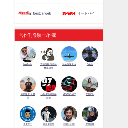
bestcarweb
オートバイ
合作刊登騎士/作家
LeeBerlin
安筌運轉 阿筌の
展的分享天地
G先生
機車日常
第四維度-火花
小魚-97MR究極
MOTODAILY
艾兒Elle
羅
山道
佐川健太郎
克里夫三
和歌山利宏
賀曾利隆