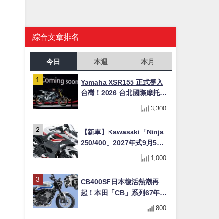
綜合文章排名
今日
本週
本月
Yamaha XSR155 正式導入
台灣！2026 台北國際摩托車
展亮相，70 週年紀念版
3,300
YZF-R 系列限量追加販售
【新車】Kawasaki「Ninja
250/400」2027年式9月5日
日本發售！新塗裝登場×價格
1,000
不變×輔助滑動式離合器
×LED頭燈標配
CB400SF日本復活熱潮再
起！本田「CB」系列67年傳
奇解密 與CBR差異一次搞懂
800