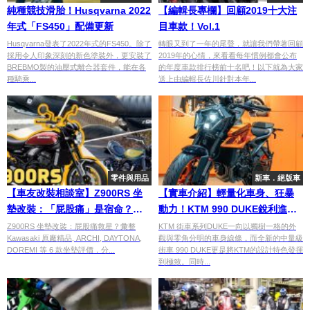
純種競技滑胎！Husqvarna 2022
【編輯長專欄】回顧2019十大注
年式「FS450」配備更新
目車款！Vol.1
Husqvarna發表了2022年式的FS450。除了
轉眼又到了一年的尾聲，就讓我們帶著回顧
採用令人印象深刻的新色塗裝外，更安裝了
2019年的心情，來看看每年慣例都會公布
BREBMO製的油壓式離合器套件，能在各
的年度車款排行榜前十名吧！以下就為大家
種騎乘...
送上由編輯長佐川針對本年...
零件與用品
新車．絕版車
【車友改裝相談室】Z900RS 坐
【實車介紹】輕量化車身、狂暴
墊改裝：「屁股痛」是宿命？
動力！KTM 990 DUKE銳利進化
「外觀」與「舒適」的終極對決
挑戰中量級街車極限
Z900RS 坐墊改裝：屁股痛救星？彙整
KTM 街車系列DUKE一向以獨樹一格的外
Kawasaki 原廠精品, ARCHI, DAYTONA,
觀與零角分明的車身線條，而全新的中量級
｜台日車友評價匯總
DOREMI 等 6 款坐墊評價，分...
街車 990 DUKE更是將KTM的設計特色發揮
到極致。同時...