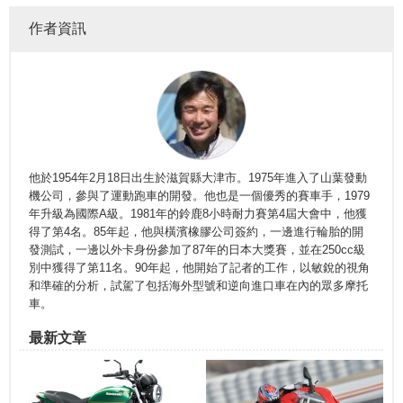
作者資訊
他於1954年2月18日出生於滋賀縣大津市。1975年進入了山葉發動
機公司，參與了運動跑車的開發。他也是一個優秀的賽車手，1979
年升級為國際A級。1981年的鈴鹿8小時耐力賽第4屆大會中，他獲
得了第4名。85年起，他與橫濱橡膠公司簽約，一邊進行輪胎的開
發測試，一邊以外卡身份參加了87年的日本大獎賽，並在250cc級
別中獲得了第11名。90年起，他開始了記者的工作，以敏銳的視角
和準確的分析，試駕了包括海外型號和逆向進口車在內的眾多摩托
車。
最新文章