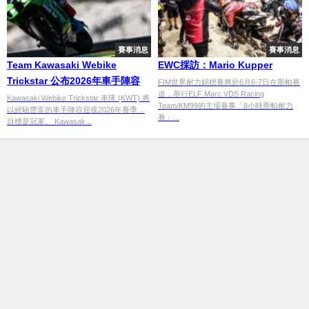
賽事消息
賽事消息
Team Kawasaki Webike
EWC採訪：Mario Kupper
Trickstar 公布2026年車手陣容
FIM世界耐力錦標賽將於6月6-7日在斯帕賽
道，舉行ELF Marc VDS Racing
Kawasaki Webike Trickstar 車隊 (KWT) 將
Team/KM99的主場賽事「8小時斯帕耐力
以經驗豐富的車手陣容迎接2026年賽季，
賽」...
目標是冠軍。 Kawasak...