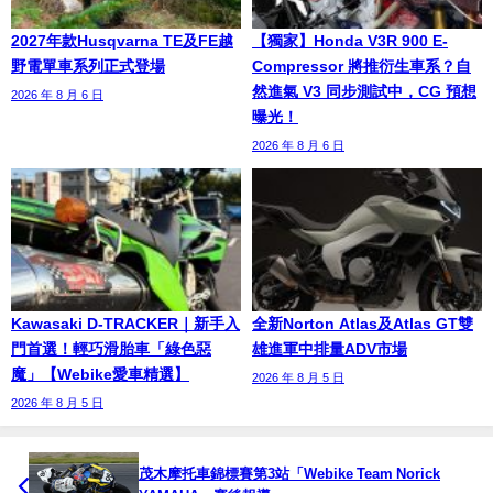
2027年款Husqvarna TE及FE越
【獨家】Honda V3R 900 E-
野電單車系列正式登場
Compressor 將推衍生車系？自
然進氣 V3 同步測試中，CG 預想
2026 年 8 月 6 日
曝光！
2026 年 8 月 6 日
Kawasaki D-TRACKER｜新手入
全新Norton Atlas及Atlas GT雙
門首選！輕巧滑胎車「綠色惡
雄進軍中排量ADV市場
魔」【Webike愛車精選】
2026 年 8 月 5 日
2026 年 8 月 5 日
茂木摩托車錦標賽第3站「Webike Team Norick