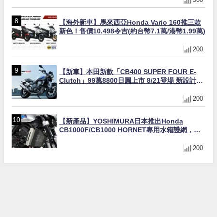
【海外新車】馬來西亞Honda Vario 160推三款
新色！售價10,498令吉(約台幣7.1萬/港幣1.99萬)
200
【新車】本田新款「CB400 SUPER FOUR E-
Clutch」99萬8800日圓上市 8/21登場 新設計直
列四缸引擎58匹馬力動力升級
200
【新產品】YOSHIMURA日本推出Honda
CB1000F/CB1000 HORNET專用水箱護網，六
角網紋設計質感升級
200