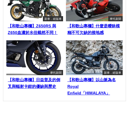
新車．絕版車
摩托新聞
【和歌山專欄】Z650RS 與
【和歌山專欄】什麼是曖昧模
Z650血濃於水但截然不同！
糊不可欠缺的接地感
摩托新聞
新車．絕版車
【和歌山專欄】日益普及的倒
【和歌山專欄】以山脈為名
叉與輻射卡鉗的優缺與歷史
Royal
Enfield「HIMALAYA」