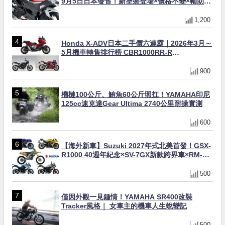
9月5日日本發售！新塗裝登場×價格不變×輔助滑
動式離合器×LED頭燈標配
1,200
Honda X-ADV日本二手價六連霸｜2026年3月～
5月機車轉售排行榜 CBR1000RR-R
FIREBLADE SP首度躋身前十
900
榴槤100公斤、鮪魚60公斤照扛！YAMAHA印尼
125cc速克達Gear Ultima 2740公里耐操實測
600
【海外新車】Suzuki 2027年式北美首發！GSX-
R1000 40週年紀念×SV-7GX新款跨界車×RM-
Z450 Ken Roczen冠軍套件
500
僅因外觀一見鍾情！YAMAHA SR400改裝
Tracker風格｜ 女車主的機車人生蛻變記
500