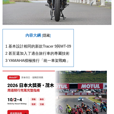
內容大綱
[
隱藏
]
1
基本設計相同的新款Tracer 9與MT-09
2
甚至還加入了適合旅行車的專屬技術
3
YAMAHA積極推行「統一車架戰略」