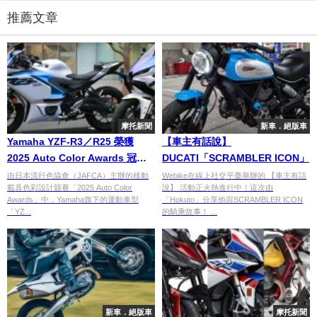
推薦文章
摩托新聞
新車．絕版車
Yamaha YZF-R3／R25 榮獲
【車主有話說】
2025 Auto Color Awards 冠軍
DUCATI「SCRAMBLER ICON」
｜設計美學獲高度評價
由日本流行色協會（JAFCA）主辦的移動
Webike在線上社交平臺舉辦的 【車主有話
載具色彩設計競賽「2025 Auto Color
說】 活動正火熱進行中！這次由
Awards」中，Yamaha旗下的運動車型
「Hokuto」分享他與SCRAMBLER ICON
「YZ...
的騎乘故事！ ...
新車．絕版車
摩托新聞