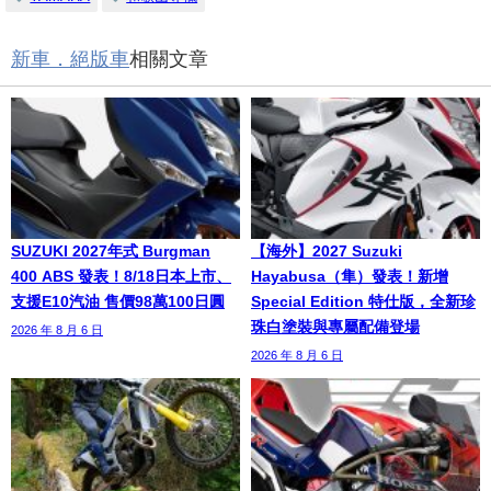
新車．絕版車
相關文章
SUZUKI 2027年式 Burgman
【海外】2027 Suzuki
400 ABS 發表！8/18日本上市、
Hayabusa（隼）發表！新增
支援E10汽油 售價98萬100日圓
Special Edition 特仕版，全新珍
珠白塗裝與專屬配備登場
2026 年 8 月 6 日
2026 年 8 月 6 日