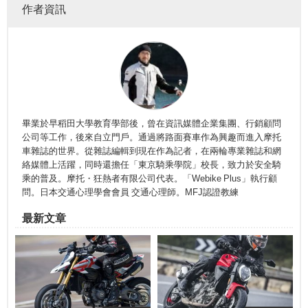
作者資訊
畢業於早稻田大學教育學部後，曾在資訊媒體企業集團、行銷顧問
公司等工作，後來自立門戶。通過將路面賽車作為興趣而進入摩托
車雜誌的世界。從雜誌編輯到現在作為記者，在兩輪專業雜誌和網
絡媒體上活躍，同時還擔任「東京騎乘學院」校長，致力於安全騎
乘的普及。摩托・狂熱者有限公司代表。「Webike Plus」執行顧
問。日本交通心理學會會員 交通心理師。MFJ認證教練
最新文章