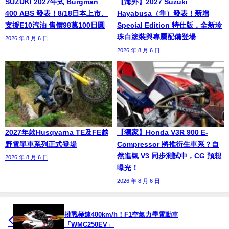
SUZUKI 2027年式 Burgman
【海外】2027 Suzuki
400 ABS 發表！8/18日本上市、
Hayabusa（隼）發表！新增
支援E10汽油 售價98萬100日圓
Special Edition 特仕版，全新珍
珠白塗裝與專屬配備登場
2026 年 8 月 6 日
2026 年 8 月 6 日
2027年款Husqvarna TE及FE越
【獨家】Honda V3R 900 E-
野電單車系列正式登場
Compressor 將推衍生車系？自
然進氣 V3 同步測試中，CG 預想
2026 年 8 月 6 日
曝光！
2026 年 8 月 6 日
挑戰極速400km/h！F1空氣力學電動車
「WMC250EV」