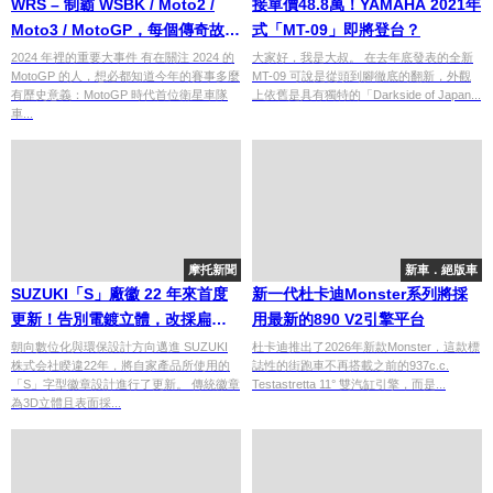
WRS – 制霸 WSBK / Moto2 /
接單價48.8萬！YAMAHA 2021年
Moto3 / MotoGP，每個傳奇故事
式「MT-09」即將登台？
背後的冠軍風鏡
2024 年裡的重要大事件 有在關注 2024 的
大家好，我是大叔。 在去年底發表的全新
MotoGP 的人，想必都知道今年的賽事多麼
MT-09 可說是從頭到腳徹底的翻新，外觀
有歷史意義：MotoGP 時代首位衛星車隊
上依舊是具有獨特的「Darkside of Japan...
車...
摩托新聞
新車．絕版車
SUZUKI「S」廠徽 22 年來首度
新一代杜卡迪Monster系列將採
更新！告別電鍍立體，改採扁平
用最新的890 V2引擎平台
化銀色設計
朝向數位化與環保設計方向邁進 SUZUKI
杜卡迪推出了2026年新款Monster，這款標
株式会社睽違22年，將自家產品所使用的
誌性的街跑車不再搭載之前的937c.c.
「S」字型徽章設計進行了更新。 傳統徽章
Testastretta 11° 雙汽缸引擎，而是...
為3D立體且表面採...