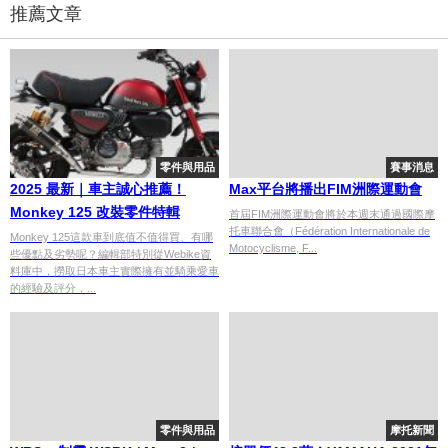
推薦文章
零件與用品
賽事消息
2025 最新｜車主誠心推薦！
Max平台將播出FIM洲際運動會
Monkey 125 改裝零件特輯
首屆FIM洲際運動會將於本週末通過國際摩
托車聯合會（Fédération Internationale de
Monkey 125這款車到底值不值得買、有哪
Motocyclisme, F...
些優點及劣勢呢？編輯部特別從Webike資
料庫中，撈取日本車主實際擁有並騎乘愛車
的經驗及評分，...
零件與用品
摩托新聞