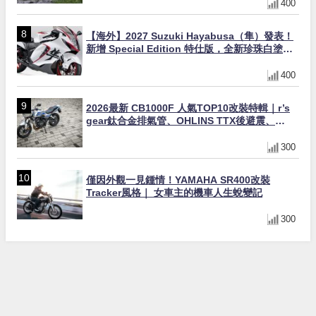
400
【海外】2027 Suzuki Hayabusa（隼）發表！
新增 Special Edition 特仕版，全新珍珠白塗裝
與專屬配備登場
400
2026最新 CB1000F 人氣TOP10改裝特輯｜r’s
gear鈦合金排氣管、OHLINS TTX後避震、
HONDA頭燈整流罩
300
僅因外觀一見鍾情！YAMAHA SR400改裝
Tracker風格｜ 女車主的機車人生蛻變記
300