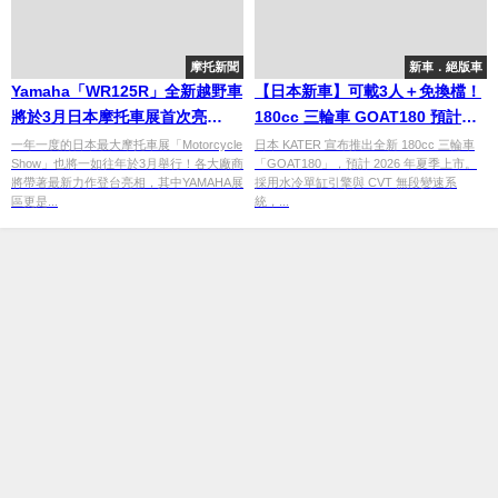
摩托新聞
新車．絕版車
Yamaha「WR125R」全新越野車
【日本新車】可載3人＋免換檔！
將於3月日本摩托車展首次亮
180cc 三輪車 GOAT180 預計
相！？
2026 夏季開賣 普通駕照即可駕
一年一度的日本最大摩托車展「Motorcycle
日本 KATER 宣布推出全新 180cc 三輪車
Show」也將一如往年於3月舉行！各大廠商
「GOAT180」，預計 2026 年夏季上市。
駛
將帶著最新力作登台亮相，其中YAMAHA展
採用水冷單缸引擎與 CVT 無段變速系
區更是...
統，...