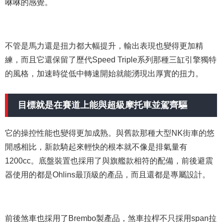
咻咻的感覺。
不管是馬力還是扭力都大幅提升，輸出表現也變得更加精
練，而且它還保留了歷代Speed Triple系列那種三缸引擎獨特
的風格，加速時從低中轉速開始就能湧現出厚實的扭力。
目標就是在賽道上能與超級摩托車並駕齊驅
它的操控性能也變得更加成熟。與舊款那種大型NK街車的悠
閒感相比，新款騎起來輕快的根本就不像是排氣量有
1200cc。底盤裝置也採用了與旗艦款相符的配備，前後避震
器使用的都是Ohlins最頂級的產品，而且還都是專屬設計。
前後煞車也採用了Brembo製產品，煞車拉桿不只採用span拉