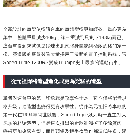
全新設計的車架使得這台車的車體變得更加輕盈、重心更為
集中，整體重量減少10kg，讓車重減到只剩下198kg而已。
這台車看起來就像是鍛煉出肌肉將身體練到極致的格鬥家一
樣。賽道版的底盤裝置大量採用了最新的電子控制系統，讓
Speed Triple 1200RS變成Triumph史上最強的運動街車。
從元祖悍將造型進化成更為兇猛的造型
筆者對這台車的第一印象就是攻擊性十足。它不僅將配備規
格升級，連造型也變得更有攻擊性。從作為元祖悍將車款的
第一代在1994年問世以後，Speed Triple系列就一直主打大
塊頭的粗獷造型，但是這次推出的新款卻減掉了多餘贅肉，
變得更加俐落有型，而且頭燈及把手位置也都調低許多，變