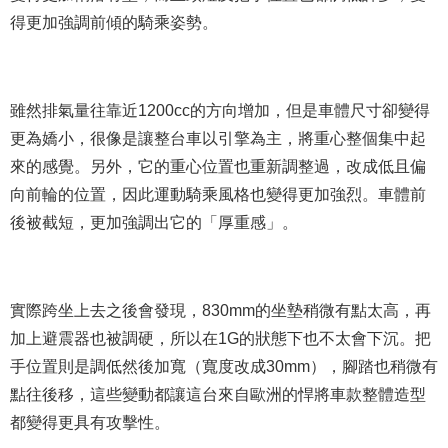
得更加強調前傾的騎乘姿勢。
雖然排氣量往靠近1200cc的方向增加，但是車體尺寸卻變得
更為嬌小，很像是讓整台車以引擎為主，將重心整個集中起
來的感覺。另外，它的重心位置也重新調整過，改成低且偏
向前輪的位置，因此運動騎乘風格也變得更加強烈。車體前
後被截短，更加強調出它的「厚重感」。
實際跨坐上去之後會發現，830mm的坐墊稍微有點太高，再
加上避震器也被調硬，所以在1G的狀態下也不太會下沉。把
手位置則是調低然後加寬（寬度改成30mm），腳踏也稍微有
點往後移，這些變動都讓這台來自歐洲的悍將車款整體造型
都變得更具有攻擊性。