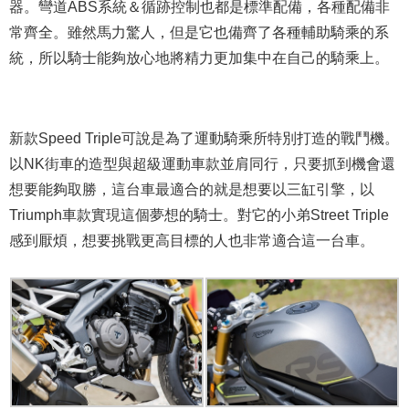
器。彎道ABS系統＆循跡控制也都是標準配備，各種配備非
常齊全。雖然馬力驚人，但是它也備齊了各種輔助騎乘的系
統，所以騎士能夠放心地將精力更加集中在自己的騎乘上。
新款Speed Triple可說是為了運動騎乘所特別打造的戰鬥機。
以NK街車的造型與超級運動車款並肩同行，只要抓到機會還
想要能夠取勝，這台車最適合的就是想要以三缸引擎，以
Triumph車款實現這個夢想的騎士。對它的小弟Street Triple
感到厭煩，想要挑戰更高目標的人也非常適合這一台車。