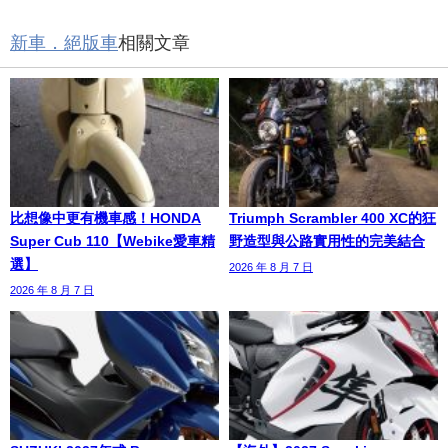
新車．絕版車
相關文章
比想像中更有機車感！HONDA
Triumph Scrambler 400 XC的狂
Super Cub 110【Webike愛車精
野造型與公路實用性的完美結合
選】
2026 年 8 月 7 日
2026 年 8 月 7 日