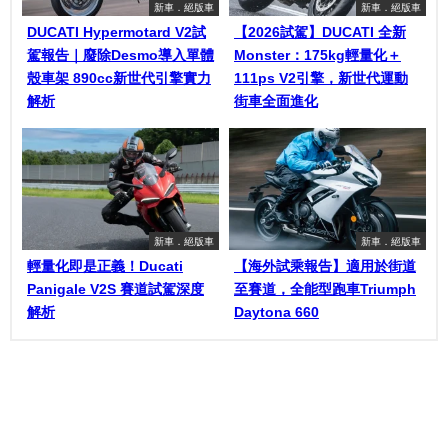
新車．絕版車
新車．絕版車
DUCATI Hypermotard V2試
【2026試駕】DUCATI 全新
駕報告｜廢除Desmo導入單體
Monster：175kg輕量化＋
殼車架 890cc新世代引擎實力
111ps V2引擎，新世代運動
解析
街車全面進化
新車．絕版車
新車．絕版車
輕量化即是正義！Ducati
【海外試乘報告】適用於街道
Panigale V2S 賽道試駕深度
至賽道，全能型跑車Triumph
解析
Daytona 660