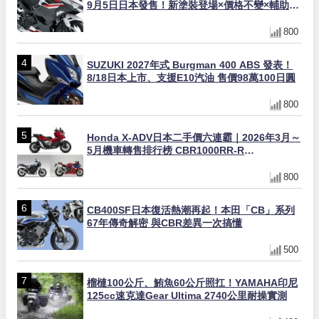
9月5日日本發售！新塗裝登場×價格不變×輔助滑
動式離合器×LED頭燈標配
800
SUZUKI 2027年式 Burgman 400 ABS 發表！
8/18日本上市、支援E10汽油 售價98萬100日圓
800
Honda X-ADV日本二手價六連霸｜2026年3月～
5月機車轉售排行榜 CBR1000RR-R
FIREBLADE SP首度躋身前十
800
CB400SF日本復活熱潮再起！本田「CB」系列
67年傳奇解密 與CBR差異一次搞懂
500
榴槤100公斤、鮪魚60公斤照扛！YAMAHA印尼
125cc速克達Gear Ultima 2740公里耐操實測