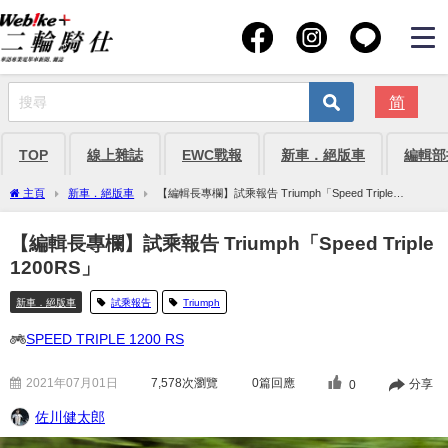
简
TOP
線上雜誌
EWC戰報
新車．絕版車
編輯部
主頁
新車．絕版車
【編輯長專欄】試乘報告 Triumph「Speed Triple
1200RS」
【編輯長專欄】試乘報告 Triumph「Speed Triple
1200RS」
新車．絕版車
試乘報告
Triumph
SPEED TRIPLE 1200 RS
2021年07月01日
7,578
次瀏覽
0篇回應
分享
0
佐川健太郎