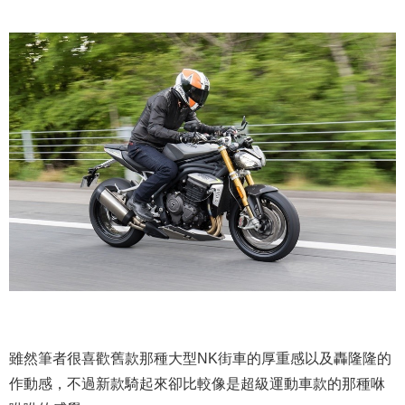
雖然筆者很喜歡舊款那種大型NK街車的厚重感以及轟隆隆的
作動感，不過新款騎起來卻比較像是超級運動車款的那種咻