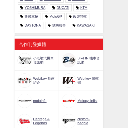
YOSHIMURA
DUCATI
KTM
改裝車輛
MotoGP
改裝特輯
失
DAYTONA
試乘報告
KAWASAKI
合作刊登媒體
小老婆汽機車
Bike IN 機車資
資訊網
訊網
Webike+ 動画
Webike+ 編輯
紹介
部
、
motoinfo
Motocyclelist
Heritage &
custom-
Legends
people