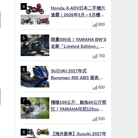
Honda X-ADV日本二手價六
連霸｜2026年3月～5月機車
轉售排行榜 CBR1000RR-R
900
FIREBLADE SP首度躋身前
十
限量500台！YAMAHA BW’S
全新「Limited Edition」都
市探索限定色 GOOPiMADE
700
聯名包同步登場
SUZUKI 2027年式
Burgman 400 ABS 發表！
8/18日本上市、支援E10汽油
600
售價98萬100日圓
榴槤100公斤、鮪魚60公斤照
扛！YAMAHA印尼125cc速
克達Gear Ultima 2740公里
500
耐操實測
【海外新車】Suzuki 2027年