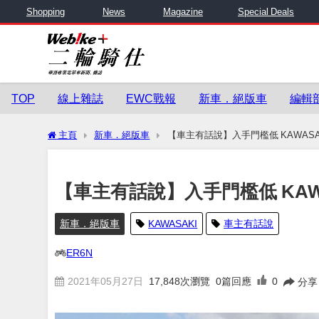
Shopping
News
Magazine
Special Deals
TOP
線上雜誌
EWC戰報
新車．絕版車
編輯
主頁
新車．絕版車
【車主有話說】入手門檻低 KAWASAK
【車主有話說】入手門檻低 KAWA
新車．絕版車
KAWASAKI
車主有話說
ER6N
2021年05月27日
17,848
次瀏覽
0篇回應
0
分享