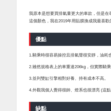
我原本是想要買排氣量更大的車款，但是在尋找
這個顏色，我在2019年用貼膜換成我最喜歡
優點
1.騎乘時很容易操控且排氣聲很安靜，油耗也是
2.雖然規格表上的車重達206kg，但實際
3.並列雙缸引擎相對好養、持有成本不高。
4.外觀我個人覺得很帥、燈系也很漂亮 (這
缺點