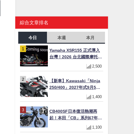
綜合文章排名
今日
本週
本月
Yamaha XSR155 正式導入
台灣！2026 台北國際摩托車
展亮相，70 週年紀念版
2,500
YZF-R 系列限量追加販售
【新車】Kawasaki「Ninja
250/400」2027年式9月5日
日本發售！新塗裝登場×價格
1,400
不變×輔助滑動式離合器
×LED頭燈標配
CB400SF日本復活熱潮再
起！本田「CB」系列67年傳
奇解密 與CBR差異一次搞懂
1,100