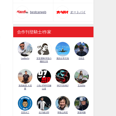
bestcarweb
オートバイ
」
合作刊登騎士/作家
譯
LeeBerlin
安筌運轉 阿筌の
展的分享天地
G先生
機車日常
第四維度-火花
小魚-97MR究極
MOTODAILY
艾兒Elle
羅
山道
佐川健太郎
克里夫三
和歌山利宏
賀曾利隆