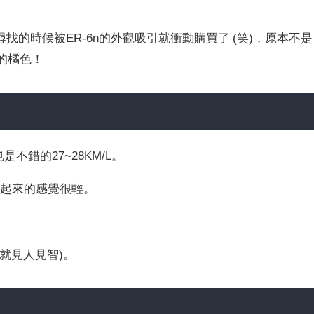
的時候被ER-6n的外觀吸引就衝動購買了 (笑)，原本不是
的橘色！
不錯的27~28KM/L。
騎乘起來的感覺很輕。
點就見人見智)。