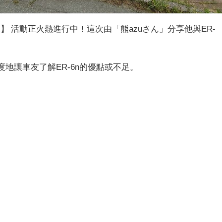
說】 活動正火熱進行中！這次由「熊azuさん」分享他與ER-
度地讓車友了解ER-6n的優點或不足。