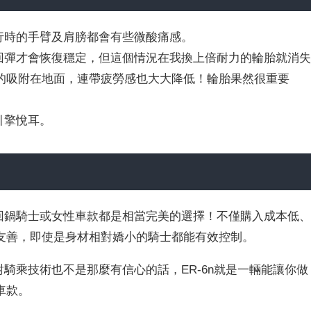
行時的手臂及肩膀都會有些微酸痛感。
的回彈才會恢復穩定，但這個情況在我換上倍耐力的輪胎就消
的吸附在地面，連帶疲勞感也大大降低！輪胎果然很重要
引擎悅耳。
、回鍋騎士或女性車款都是相當完美的選擇！不僅購入成本低
友善，即使是身材相對嬌小的騎士都能有效控制。
對騎乘技術也不是那麼有信心的話，ER-6n就是一輛能讓你做
車款。