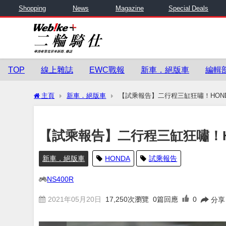
Shopping
News
Magazine
Special Deals
TOP
線上雜誌
EWC戰報
新車．絕版車
編輯
主頁
新車．絕版車
【試乘報告】二行程三缸狂嘯！HONDA
【試乘報告】二行程三缸狂嘯！HO
新車．絕版車
HONDA
試乘報告
NS400R
2021年05月20日
17,250
次瀏覽
0篇回應
0
分享