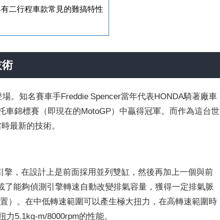
具有二行程車款常見的難搞特性
技術
。知名賽車手Freddie Spencer當年代表HONDA騎著廠車
世界摩托車錦標賽（即現在的MotoGP）中贏得冠軍。而作為這台世
當時最新的技術。
引擎，在設計上是前面採用並列雙缸，然後再加上一個與前
搭載了能夠偵測引擎轉速自動改變排氣容量，獲得一定排氣脈
裝置）。在中低轉速範圍可以產生極大扭力，在高轉速範圍時
5.1kg-m/8000rpm的性能。