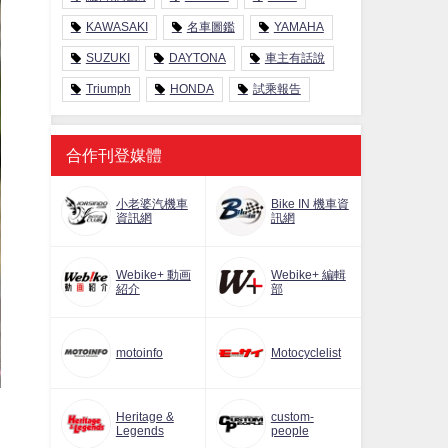
KAWASAKI
名車圖鑑
YAMAHA
SUZUKI
DAYTONA
車主有話說
Triumph
HONDA
試乘報告
合作刊登媒體
小老婆汽機車
Bike IN 機車資
資訊網
訊網
Webike+ 動画
Webike+ 編輯
紹介
部
motoinfo
Motocyclelist
Heritage &
custom-
Legends
people