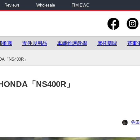
Reviews
Wholesale
FIM EWC
部推薦
零件與用品
車輛維護教學
摩托新聞
賽事
「NS400R」
NDA「NS400R」
谷田