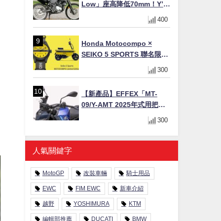
Low」座高降低70mm！Y’s
Gear低座高座墊×低座高連桿
400
×腳踏著地感大幅改善，越野
初學者推薦
Honda Motocompo ×
SEIKO 5 SPORTS 聯名限量
錶登場！重現黃色車身、油
300
箱開關等經典設計
【新產品】EFFEX「MT-
09/Y-AMT 2025年式用把手
Easy Fit Bar Plus」！高
300
7mm後移16mm直上×三色×
免換線組
人氣關鍵字
MotoGP
改裝車輛
騎士用品
EWC
FIM EWC
新車介紹
越野
YOSHIMURA
KTM
編輯部推薦
DUCATI
BMW