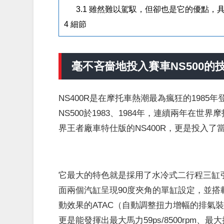
3.1
雖然難以駕馭，但卻也是它的優點，
4
細節
毫不吝嗇地投入賽車NS500的
NS400R是在摩托車熱潮最為瘋狂的1985年登場
NS500於1983、1984年，連續兩年在
界王者廠車特仕版的NS400R，更是投入了
它最大的特色就是採用了水冷式二行程三缸
面兩個汽缸呈現90度夾角的單缸設定，並
動效果的ATAC（自動調整扭力增幅的排氣
更是能發揮出最大馬力59ps/8500rpm、最大扭力