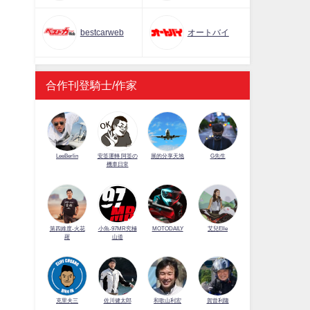
bestcarweb
オートバイ
合作刊登騎士/作家
LeeBerlin
安筌運轉 阿筌の
展的分享天地
G先生
機車日常
第四維度-火花
小魚-97MR究極
MOTODAILY
艾兒Elle
羅
山道
佐川健太郎
克里夫三
和歌山利宏
賀曾利隆