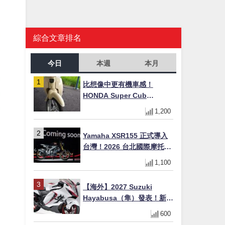
綜合文章排名
今日
本週
本月
比想像中更有機車感！
HONDA Super Cub
110【Webike愛車精選】
1,200
Yamaha XSR155 正式導入
台灣！2026 台北國際摩托車
展亮相，70 週年紀念版
1,100
YZF-R 系列限量追加販售
【海外】2027 Suzuki
Hayabusa（隼）發表！新增
Special Edition 特仕版，全
600
新珍珠白塗裝與專屬配備登