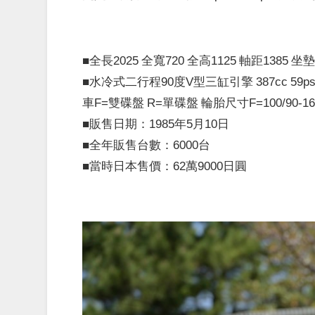
■全長2025 全寬720 全高1125 軸距1385 
■水冷式二行程90度V型三缸引擎 387cc 59ps/8
車F=雙碟盤 R=單碟盤 輪胎尺寸F=100/90-16 R
■販售日期：1985年5月10日
■全年販售台數：6000台
■當時日本售價：62萬9000日圓