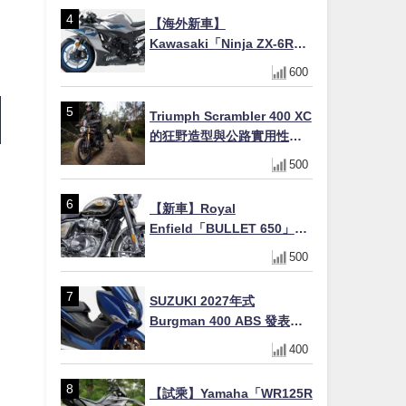
場
【海外新車】
Kawasaki「Ninja ZX-6R」
2027年式北美發表！636cc
600
四缸×銀河銀/暮光藍新色
×KTRC/KIBS電控，11,599
Triumph Scrambler 400 XC
美元起
的狂野造型與公路實用性的
完美結合
500
【新車】Royal
Enfield「BULLET 650」8
月27日日本發售（98萬日圓
500
～）！648cc空冷並列雙缸×
虎眼指示燈×砲筒黑/戰艦藍兩
SUZUKI 2027年式
色
Burgman 400 ABS 發表！
8/18日本上市、支援E10汽油
400
售價98萬100日圓
【試乘】Yamaha「WR125R