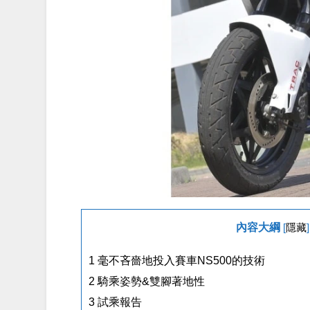
內容大綱
[
隱藏
]
1
毫不吝嗇地投入賽車NS500的技術
2
騎乘姿勢&雙腳著地性
3
試乘報告