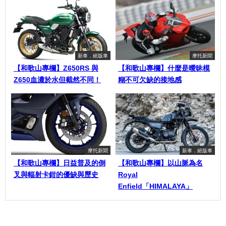
新車．絕版車
摩托新聞
【和歌山專欄】Z650RS 與
【和歌山專欄】什麼是曖昧模
Z650血濃於水但截然不同！
糊不可欠缺的接地感
摩托新聞
新車．絕版車
【和歌山專欄】日益普及的倒
【和歌山專欄】以山脈為名
叉與輻射卡鉗的優缺與歷史
Royal
Enfield「HIMALAYA」