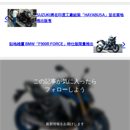
SUZUKI將在印度工廠組裝「HAYABUSA」並在當地
推出販售
貼地雄鷹 BMW「F900R FORCE」特仕版限量推出
この記事が気に入ったら
フォローしよう
最新情報をお届けします