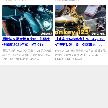
摩托新聞
零件與用品
問世以來最大幅度改款！外媒搶
【車友改裝相談室】Monkey 125
快揭露 2021年式「MT-09」
短牌架改裝：要「俐落車尾」還
是「泥水噴濺」？質感與實用的
還記得上週 YAMAHA 丟出了 MT 系列的改
Monkey 125 無土除套件 (短牌架) 改裝：屁
款預告片嗎？ 延續過往的廣宣風格，此次
股變帥背會髒？彙整 OVER, G-Craft,
終極對決｜台日車友評價匯總
仍以 The Dark Side of Japan 為...
HURRICANE, KITACO ...