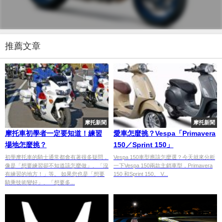
推薦文章
摩托新聞
摩托新聞
摩托車初學者一定要知道！練習
愛車怎麼挑？Vespa「Primavera
場地怎麼挑？
150／Sprint 150」
初學摩托車的騎士通常都會有著很多疑問，
Vespa 150車型應該怎麼選？今天就來分析
像是「想要練習卻不知道該怎麼做」、「沒
一下Vespa 150兩款主銷車型，Primavera
有練習的地方！」等。 如果您也是「想要
150 和Sprint 150。 V...
騎乘技術變好」、「想要多...