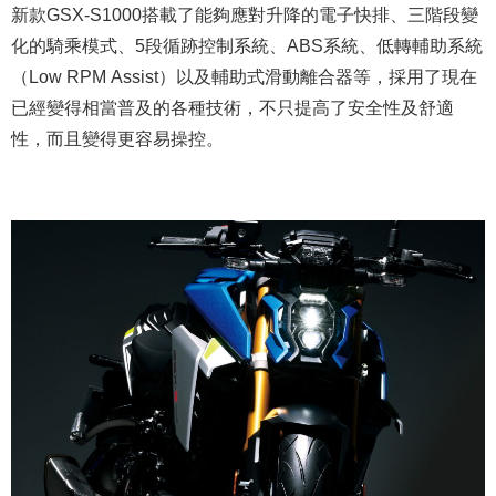
新款GSX-S1000搭載了能夠應對升降的電子快排、三階段變
化的騎乘模式、5段循跡控制系統、ABS系統、低轉輔助系統
（Low RPM Assist）以及輔助式滑動離合器等，採用了現在
已經變得相當普及的各種技術，不只提高了安全性及舒適
性，而且變得更容易操控。