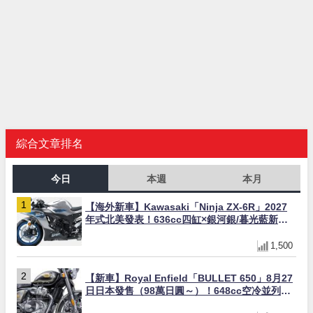
綜合文章排名
今日
本週
本月
【海外新車】Kawasaki「Ninja ZX-6R」2027
年式北美發表！636cc四缸×銀河銀/暮光藍新色
×KTRC/KIBS電控，11,599美元起
1,500
【新車】Royal Enfield「BULLET 650」8月27
日日本發售（98萬日圓～）！648cc空冷並列雙
缸×虎眼指示燈×砲筒黑/戰艦藍兩色