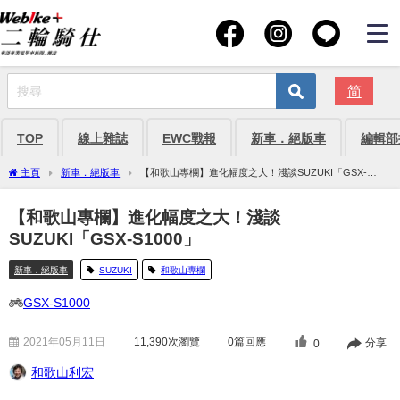
简
TOP
線上雜誌
EWC戰報
新車．絕版車
編輯部
主頁
新車．絕版車
【和歌山專欄】進化幅度之大！淺談SUZUKI「GSX-
S1000」
【和歌山專欄】進化幅度之大！淺談
SUZUKI「GSX-S1000」
新車．絕版車
SUZUKI
和歌山專欄
GSX-S1000
2021年05月11日
11,390
次瀏覽
0篇回應
分享
0
和歌山利宏