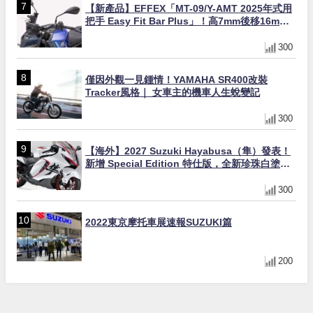
【新產品】EFFEX「MT-09/Y-AMT 2025年式用
把手 Easy Fit Bar Plus」！高7mm後移16mm
直上×三色×免換線組
300
僅因外觀一見鍾情！YAMAHA SR400改裝
Tracker風格｜ 女車主的機車人生蛻變記
300
【海外】2027 Suzuki Hayabusa（隼）發表！
新增 Special Edition 特仕版，全新珍珠白塗裝
與專屬配備登場
300
2022東京摩托車展速報SUZUKI篇
200