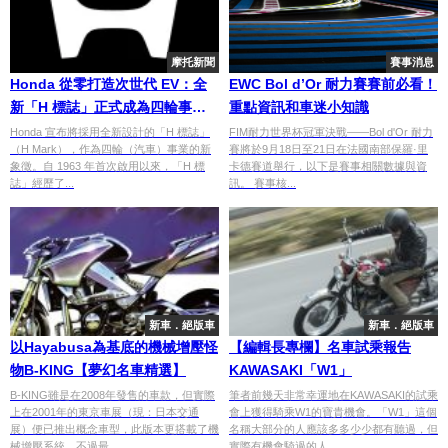
摩托新聞
賽事消息
Honda 從零打造次世代 EV：全
EWC Bol d’Or 耐力賽賽前必看！
新「H 標誌」正式成為四輪事業
重點資訊和車迷小知識
新象徵
Honda 宣布將採用全新設計的「H 標誌」
FIM耐力世界杯冠軍決戰——Bol d'Or 耐力
（H Mark），作為四輪（汽車）事業的新
賽將於9月18日至21日在法國南部保羅·里
象徵。自 1963 年首次啟用以來，「H 標
卡德賽道舉行，以下是賽事相關數據與資
誌」經歷了...
訊。 賽事核...
新車．絕版車
新車．絕版車
以Hayabusa為基底的機械增壓怪
【編輯長專欄】名車試乘報告
物B-KING【夢幻名車精選】
KAWASAKI「W1」
B-KING雖是在2008年發售的車款，但實際
筆者前幾天非常幸運地在KAWASAKI的試乘
上在2001年的東京車展（現：日本交通
會上獲得騎乘W1的寶貴機會。「W1」這個
展）便已推出概念車型，此版本更搭載了機
名稱大部分的人應該多多少少都有聽過，但
械增壓系統，不過最...
實際有機會騎過的人...