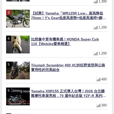
1,300
【試乘】Yamaha「WR125R Low」座高降低
70mm！Y’s Gear低座高座墊×低座高連桿×腳踏
著地感大幅改善，越野初學者推薦
1,200
比想像中更有機車感！HONDA Super Cub
110【Webike愛車精選】
1,200
Triumph Scrambler 400 XC的狂野造型與公路
實用性的完美結合
400
Yamaha XSR155 正式導入台灣！2026 台北國
際摩托車展亮相，70 週年紀念版 YZF-R 系列限
量追加販售
300