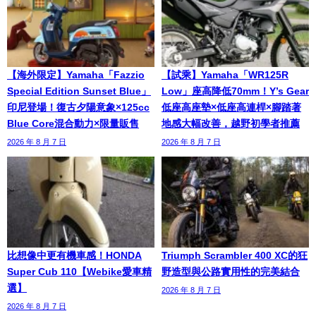
【海外限定】Yamaha「Fazzio
【試乘】Yamaha「WR125R
Special Edition Sunset Blue」
Low」座高降低70mm！Y’s Gear
印尼登場！復古夕陽意象×125cc
低座高座墊×低座高連桿×腳踏著
Blue Core混合動力×限量販售
地感大幅改善，越野初學者推薦
2026 年 8 月 7 日
2026 年 8 月 7 日
比想像中更有機車感！HONDA
Triumph Scrambler 400 XC的狂
Super Cub 110【Webike愛車精
野造型與公路實用性的完美結合
選】
2026 年 8 月 7 日
2026 年 8 月 7 日