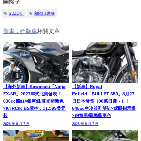
關鍵字
SUZUKI
和歌山專欄
新車．絕版車
相關文章
【海外新車】Kawasaki「Ninja
【新車】Royal
ZX-6R」2027年式北美發表！
Enfield「BULLET 650」8月27
636cc四缸×銀河銀/暮光藍新色
日日本發售（98萬日圓～）！
×KTRC/KIBS電控，11,599美元
648cc空冷並列雙缸×虎眼指示燈
起
×砲筒黑/戰艦藍兩色
2026 年 8 月 7 日
2026 年 8 月 7 日