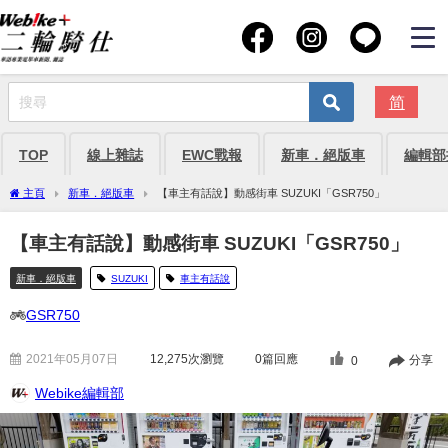
简
TOP
線上雜誌
EWC戰報
新車．絕版車
編輯部
主頁
新車．絕版車
【車主有話說】動感街車 SUZUKI「GSR750」
【車主有話說】動感街車 SUZUKI「GSR750」
新車．絕版車
SUZUKI
車主有話說
GSR750
2021年05月07日
12,275
次瀏覽
0篇回應
分享
0
Webike編輯部