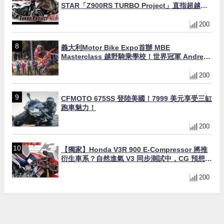
STAR「Z900RS TURBO Project」直指超越
Ducati Superleggera性能
200
義大利Motor Bike Expo首辦 MBE
Masterclass 越野騎乘學校！世界冠軍 Andrea
Verona 親自指導
200
CFMOTO 675SS 登陸美國！7999 美元享受三缸
跑車魅力！
200
【獨家】Honda V3R 900 E-Compressor 將推
衍生車系？自然進氣 V3 同步測試中，CG 預想曝
光！
200