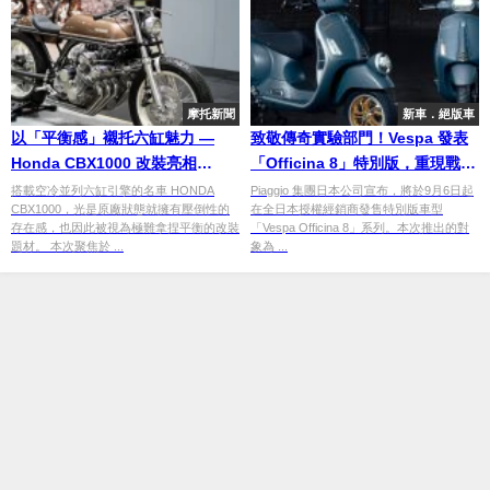
摩托新聞
新車．絕版車
以「平衡感」襯托六缸魅力 —
致敬傳奇實驗部門！Vespa 發表
Honda CBX1000 改裝亮相
「Officina 8」特別版，重現戰後
YOKOHAMA HOT ROD
賽車精神
搭載空冷並列六缸引擎的名車 HONDA
Piaggio 集團日本公司宣布，將於9月6日起
CBX1000，光是原廠狀態就擁有壓倒性的
在全日本授權經銷商發售特別版車型
CUSTOM SHOW 2025
存在感，也因此被視為極難拿捏平衡的改裝
「Vespa Officina 8」系列。本次推出的對
題材。 本次聚焦於 ...
象為 ...