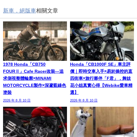
新車．絕版車
相關文章
1978 Honda「CB750
Honda「CB1000F SE」車主評
FOURⅡ」Cafe Racer改裝—追
價｜即時交車入手×易於操控的直
求側視整體輪廓×MINAMI
四街車×旅行夥伴「F君」，舞妓
MOTORCYCLE製作×深邃藍綠色
花小姐真實心得【Webike愛車精
塗裝
選】
2026 年 8 月 10 日
2026 年 8 月 10 日