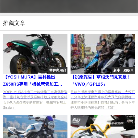
推薦文章
零件與用品
新車．絕版車
【YOSHIMURA】吉村推出
【試乘報告】草根決鬥見真章！
Z650RS專用「機械彎管加工
「VIVO／GP125」
Straight Cyclone Duplex
YOSHIMURA推出了一款繼承了自家傳統造
目前台灣摩托車市場上的國產車款，大致可
型，且排氣音量以及廢氣排放規定都完全符
以分為主流運動型車款跟大眾取向的機種，
Shooter全段排氣管」!
合JMCA認證標準的排氣管「機械彎管加工
運動型車款往往主打性能與配備，是時下年
Straigh...
輕人購車時的優先選項，然而...