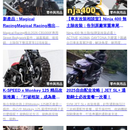
零件與用品
零件與用品
新產品：Magical
【車友改裝相談室】Ninja 400 無
RacingMagical Racing推出
土除改裝：告別原廠笨重車尾！
CB1000F專用碳纖維套件！
「翹」得剛剛好？｜台日車友評
Magical Racing推出2026 CB1000F專用
Ninja 400 無土除/短牌架改裝必看！
Street Bodywork套件，涵蓋風鏡、後視
ACTIVE, KIJIMA, DAYTONA 怎麼選？匯總
Street Bodywork完整升級登場
價匯總
鏡、土除與下整流罩等11項改裝...
台日車友真實評價，解決角度、耐用度、...
推出 CB1000F 專用 Street
Bodywork
零件與用品
零件與用品
K-SPEED x Monkey 125 精品改
2025自由配全攻略｜JET SL+ 通
裝推薦：「打破框架，成為最灑
勤騎士必改套餐一次看！
脫的街道焦點」
每台奔馳在路上的Monkey 125都不會是一
SYM JET SL+ 改裝推薦，針對通勤族設計
樣的，你心中 Monkey 125 最理想的樣子是
三款精選配件套餐，提升操控性、收納機能
什麼樣呢？ 能夠貼近生活、能夠表現個
與騎乘效率，打造專屬的通勤速克達。...
性、能夠...