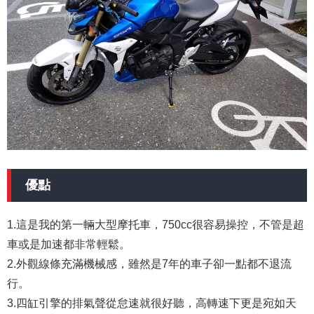
優點
1.這是我的第一輛大型摩托車，750cc很容易操控，不管是超
車或是加速都非常輕鬆。
2.外觀線條充滿機械感，雖然是7年的車子卻一點都不退流
行。
3.四缸引擎的排氣聲從怠速就很好聽，高轉速下更是宛如天