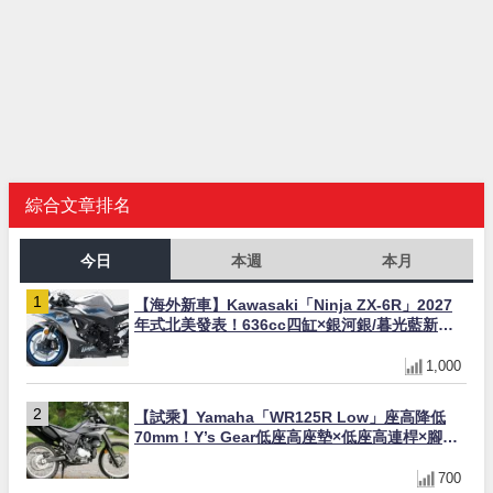
綜合文章排名
今日
本週
本月
【海外新車】Kawasaki「Ninja ZX-6R」2027
年式北美發表！636cc四缸×銀河銀/暮光藍新色
×KTRC/KIBS電控，11,599美元起
1,000
【試乘】Yamaha「WR125R Low」座高降低
70mm！Y’s Gear低座高座墊×低座高連桿×腳踏
著地感大幅改善，越野初學者推薦
700