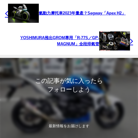
氫動力摩托車2023年量產？Segway「Apex H2」
YOSHIMURA推出GROM專用「R-77S／GP-
MAGNUM」全段排氣管
この記事が気に入ったら
フォローしよう
最新情報をお届けします