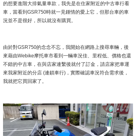
的想要進階大排氣量車款，我先是在住家附近的中古車行看
車，當看到GSR750時就一見鍾情的愛上它，但那台車的車
況並不是很好，所以就沒有購買。
由於對GSR750的念念不忘，我開始在網路上搜尋車輛，後
來藉由Webike摩托車市看到一輛車況佳、里程低、價格也還
不錯的中古車，在與店家連繫後就付了訂金，請店家把車運
來我家附近的分店 (連鎖車行)，實際確認車況符合需求後，
我就把它買回家了。