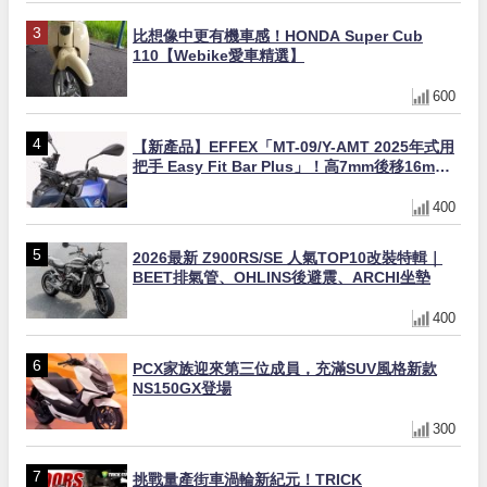
比想像中更有機車感！HONDA Super Cub
110【Webike愛車精選】
600
【新產品】EFFEX「MT-09/Y-AMT 2025年式用
把手 Easy Fit Bar Plus」！高7mm後移16mm
直上×三色×免換線組
400
2026最新 Z900RS/SE 人氣TOP10改裝特輯｜
BEET排氣管、OHLINS後避震、ARCHI坐墊
400
PCX家族迎來第三位成員，充滿SUV風格新款
NS150GX登場
300
挑戰量產街車渦輪新紀元！TRICK