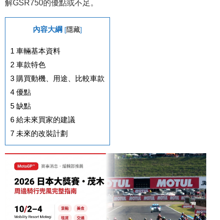
解GSR750的優點或不足。
內容大綱
[
隱藏
]
1
車輛基本資料
2
車款特色
3
購買動機、用途、比較車款
4
優點
5
缺點
6
給未來買家的建議
7
未來的改裝計劃