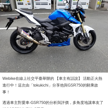
Webike在線上社交平臺舉辦的 【車主有話說】 活動正火熱
進行中！這次由「tokukichi」分享他與GSR750的騎乘故
事！
透過車主對愛車-GSR750的分析與評價，多角度地讓車友了