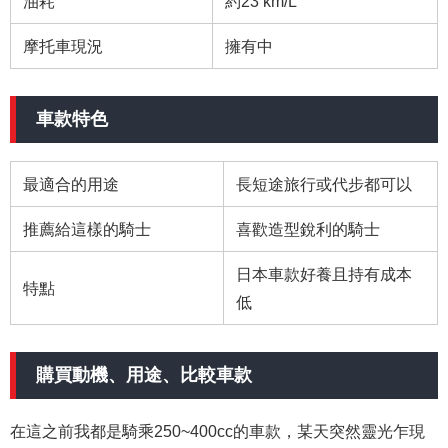
油耗
約23 km/L
摩托車現況
擁有中
車款特色
最適合的用途
長短途旅行或代步都可以
推薦給這樣的騎士
喜歡造型銳利的騎士
日本車款好養且持有成本
特點
低
購買動機、用途、比較車款
在這之前我都是騎乘250~400cc的車款，某天突然靈光乍現