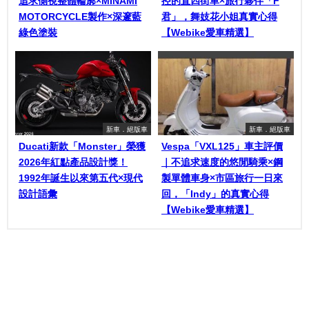
追求側視整體輪廓×MINAMI
控的直四街車×旅行夥伴「F
MOTORCYCLE製作×深邃藍
君」，舞妓花小姐真實心得
綠色塗裝
【Webike愛車精選】
新車．絕版車
新車．絕版車
Ducati新款「Monster」榮獲
Vespa「VXL125」車主評價
2026年紅點產品設計獎！
｜不追求速度的悠閒騎乘×鋼
1992年誕生以來第五代×現代
製單體車身×市區旅行一日來
設計語彙
回，「Indy」的真實心得
【Webike愛車精選】