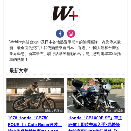
Webike集結台港中及日本各地熱愛摩托車的編輯團隊，為您帶來最
新、最全面的資訊！我們涵蓋來自日本、香港、中國大陸和台灣的
業界動態、新車發布、騎行活動等精彩內容，滿足您對電單車/摩托
車的熱情！
最新文章
新車．絕版車
新車．絕版車
1978 Honda「CB750
Honda「CB1000F SE」車主
FOURⅡ」Cafe Racer改裝—
評價｜即時交車入手×易於操