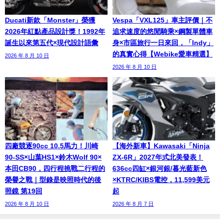
Ducati新款「Monster」榮獲
Vespa「VXL125」車主評價｜不
2026年紅點產品設計獎！1992年
追求速度的悠閒騎乘×鋼製單體車
誕生以來第五代×現代設計語彙
身×市區旅行一日來回，「Indy」
的真實心得【Webike愛車精選】
2026 年 8 月 10 日
2026 年 8 月 10 日
四廠競逐90cc 10.5馬力！川崎
【海外新車】Kawasaki「Ninja
90-SS×山葉HS1×鈴木Wolf 90×
ZX-6R」2027年式北美發表！
本田CB90，四行程挑戰二行程的
636cc四缸×銀河銀/暮光藍新色
榮譽之戰｜型錄是映照時代的後
×KTRC/KIBS電控，11,599美元
照鏡 第19回
起
2026 年 8 月 10 日
2026 年 8 月 7 日