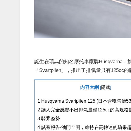
誕生在瑞典的知名摩托車廠牌Husqvarn
「Svartpilen」，推出了排氣量只有12
內容大綱
[
隱藏
]
1
Husqvarna Svartpilen 125 (日本含稅售價5
2
讓人完全感覺不出排氣量僅125cc的高規格
3
騎乘姿勢
4
試乘報告-油門全開，維持在高轉速的騎乘