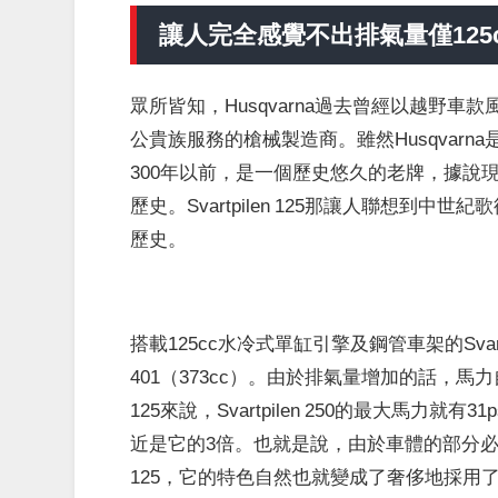
讓人完全感覺不出排氣量僅125
眾所皆知，Husqvarna過去曾經以越野
公貴族服務的槍械製造商。雖然Husqvar
300年以前，是一個歷史悠久的老牌，據說現
歷史。Svartpilen 125那讓人聯想
歷史。
搭載125cc水冷式單缸引擎及鋼管車架的Svar
401（373cc）。由於排氣量增加的話，馬力自
125來說，Svartpilen 250的最大馬力就有31
近是它的3倍。也就是說，由於車體的部分必須要
125，它的特色自然也就變成了奢侈地採用