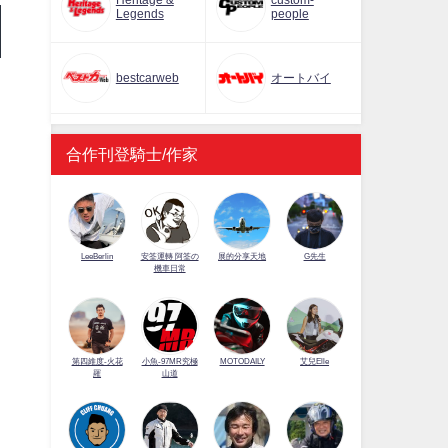
Heritage &
custom-
Legends
people
bestcarweb
オートバイ
王
到
合作刊登騎士/作家
LeeBerlin
安筌運轉 阿筌の
展的分享天地
G先生
機車日常
第四維度-火花
小魚-97MR究極
MOTODAILY
艾兒Elle
羅
山道