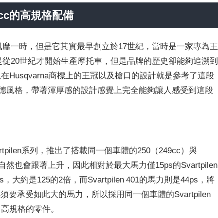
cc的高規格配備
車款風靡一時，但是它其實最早創立於17世紀，當時是一家專為
na是從20世紀才開始生產摩托車，但是品牌的歷史卻能夠追溯
在Husqvarna商標上的王冠以及槍口的設計就是參考了這段
到中世紀歌德風格，帶著渾厚感的設計感覺上完全能夠讓人感受到這段
tpilen系列，推出了搭載同一個車體的250（249cc）與
然也會跟著上升，因此相對於最大馬力僅15ps的Svartpilen
ps，大約是125的2倍，而Svartpilen 401的馬力則是44ps，將
承受如此大的馬力，所以採用同一個車體的Svartpilen
了高規格的零件。