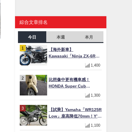
綜合文章排名
今日
本週
本月
【海外新車】
Kawasaki「Ninja ZX-6R」
2027年式北美發表！636cc
1,400
四缸×銀河銀/暮光藍新色
×KTRC/KIBS電控，11,599
比想像中更有機車感！
美元起
HONDA Super Cub
110【Webike愛車精選】
1,300
【試乘】Yamaha「WR125R
Low」座高降低70mm！Y’s
Gear低座高座墊×低座高連桿
1,100
×腳踏著地感大幅改善，越野