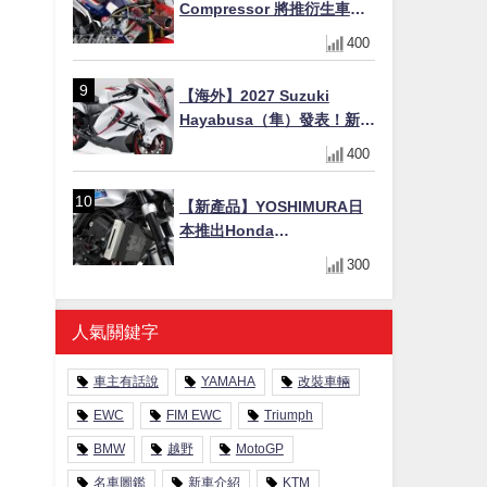
Compressor 將推衍生車
系？自然進氣 V3 同步測試
400
中，CG 預想曝光！
【海外】2027 Suzuki
Hayabusa（隼）發表！新增
Special Edition 特仕版，全
400
新珍珠白塗裝與專屬配備登
場
【新產品】YOSHIMURA日
本推出Honda
CB1000F/CB1000 HORNET
300
專用水箱護網，六角網紋設
計質感升級
人氣關鍵字
車主有話說
YAMAHA
改裝車輛
EWC
FIM EWC
Triumph
BMW
越野
MotoGP
名車圖鑑
新車介紹
KTM