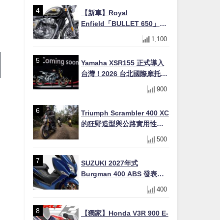
初學者推薦
【新車】Royal
Enfield「BULLET 650」8
月27日日本發售（98萬日圓
1,100
～）！648cc空冷並列雙缸×
虎眼指示燈×砲筒黑/戰艦藍兩
Yamaha XSR155 正式導入
色
台灣！2026 台北國際摩托車
展亮相，70 週年紀念版
900
YZF-R 系列限量追加販售
Triumph Scrambler 400 XC
的狂野造型與公路實用性的
完美結合
500
SUZUKI 2027年式
Burgman 400 ABS 發表！
8/18日本上市、支援E10汽油
400
售價98萬100日圓
【獨家】Honda V3R 900 E-