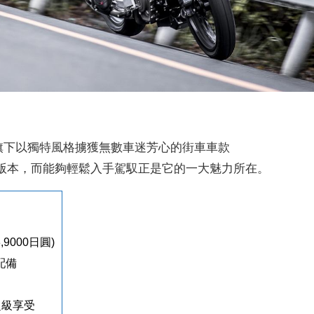
a，旗下以獨特風格擄獲無數車迷芳心的街車車款
5cc的版本，而能夠輕鬆入手駕馭正是它的一大魅力所在。
3,9000日圓)
配備
超級享受