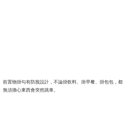
前置物掛勾有防脫設計，不論掛飲料、掛早餐、掛包包，都
無須擔心東西會突然跳車。