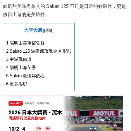
帥氣甜美時尚兼具的 Saluto 125 不只是日常的好夥伴，更是
假日出遊的絕美旅伴。
內容大綱
[
隱藏
]
1
陽明山美軍宿舍群
2
Saluto 125 波隆那玫瑰金 X 彤彤
3
中湖戰備道
4
陽明山海芋季
5
Saluto 最懂妳的心
6
更多彤彤