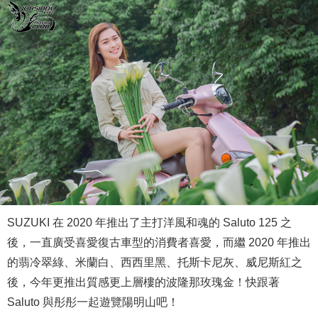
SUZUKI 在 2020 年推出了主打洋風和魂的 Saluto 125 之
後，一直廣受喜愛復古車型的消費者喜愛，而繼 2020 年推出
的翡冷翠綠、米蘭白、西西里黑、托斯卡尼灰、威尼斯紅之
後，今年更推出質感更上層樓的波隆那玫瑰金！快跟著
Saluto 與彤彤一起遊覽陽明山吧！