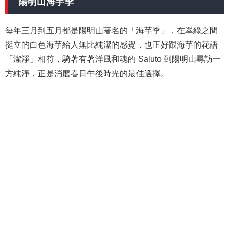
陽明山海芋季
每年三月到五月都是陽明山著名的「海芋季」，在翠綠之間
挺立的白色海芋給人無比純潔的感覺，也正好跟海芋的花語
「潔淨」相符，騎著有著洋風和魂的 Saluto 到陽明山尋訪一
方純淨，正是消磨春日午後時光的最佳選擇。