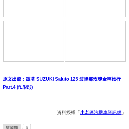
原文出處：跟著 SUZUKI Saluto 125 波隆那玫瑰金輕旅行
Part.4 (ft.彤彤)
資料授權「
小老婆汽機車資訊網
」
這篇讚
0