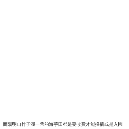
而陽明山竹子湖一帶的海芋田都是要收費才能採摘或是入園