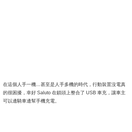
在這個人手一機…甚至是人手多機的時代，行動裝置沒電真
的很困擾，幸好 Saluto 在鎖頭上整合了 USB 車充，讓車主
可以邊騎車邊幫手機充電。