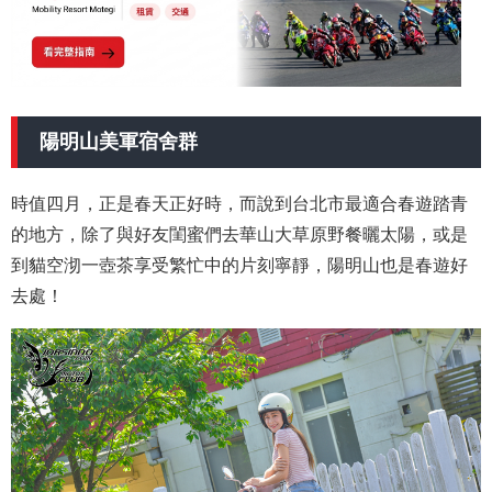
陽明山美軍宿舍群
時值四月，正是春天正好時，而說到台北市最適合春遊踏青
的地方，除了與好友閨蜜們去華山大草原野餐曬太陽，或是
到貓空沏一壺茶享受繁忙中的片刻寧靜，陽明山也是春遊好
去處！