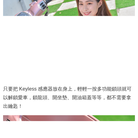
只要把 Keyless 感應器放在身上，輕輕一按多功能鎖頭就可
以解鎖愛車，鎖龍頭、開坐墊、開油箱蓋等等，都不需要拿
出鑰匙！