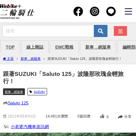
简
TOP
線上雜誌
EWC戰報
新車．絕版車
編輯部
主頁
新車．絕版車
跟著SUZUKI「Saluto 125」波隆那玫瑰金輕旅行！
跟著SUZUKI「Saluto 125」波隆那玫瑰金輕旅
行！
新車．絕版車
SUZUKI
Saluto 125
2021年05月01日
14,481
次瀏覽
0篇回應
分享
0
小老婆汽機車資訊網