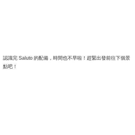
認識完 Saluto 的配備，時間也不早啦！趕緊出發前往下個景
點吧！