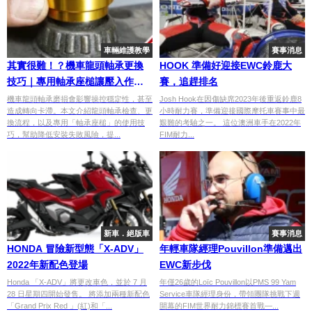
車輛維護教學
賽事消息
其實很難！？機車龍頭軸承更換
HOOK 準備好迎接EWC鈴鹿大
技巧｜專用軸承座槌讓壓入作業
賽，追趕排名
更輕鬆
機車龍頭軸承磨損會影響操控穩定性，甚至
Josh Hook在因傷缺席2023年後重返鈴鹿8
造成轉向卡滯。本文介紹龍頭軸承檢查、更
小時耐力賽，準備迎接國際摩托車賽事中最
換流程，以及專用「軸承座槌」的使用技
艱難的考驗之一。 這位澳洲車手在2022年
巧，幫助降低安裝失敗風險，提...
FIM耐力...
新車．絕版車
賽事消息
HONDA 冒險新型態「X-ADV」
年輕車隊經理Pouvillon準備邁出
2022年新配色登場
EWC新步伐
Honda 「X-ADV」將更改車色，並於 7 月
年僅26歲的Loïc Pouvillon以PMS 99 Yam
28 日星期四開始發售。 將添加兩種新配色
Service車隊經理身份，帶領團隊挑戰下週
「Grand Prix Red 」(紅)和「...
開幕的FIM世界耐力錦標賽首戰—...