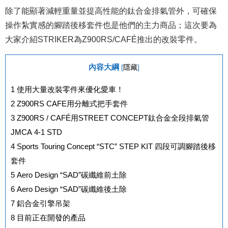
除了能顯著減輕重量並提高性能的鈦合金排氣管外，可確保
操作紮實感的腳踏後移套件也是他們的主力商品；這次要為
大家介紹STRIKER為Z900RS/CAFÉ推出的改裝零件。
內容大綱
[
隱藏
]
1
使用大量改裝零件來優化愛車！
2
Z900RS CAFE用分離式把手套件
3
Z900RS / CAFÉ用STREET CONCEPT鈦合金全段排氣管
JMCA 4-1 STD
4
Sports Touring Concept “STC” STEP KIT 四段可調腳踏後移
套件
5
Aero Design “SAD”碳纖維前土除
6
Aero Design “SAD”碳纖維後土除
7
鋁合金引擎吊架
8
目前正在開發的產品