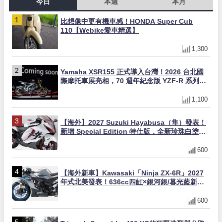
今日
本週
本月
比想像中更有機車感！HONDA Super Cub
110【Webike愛車精選】
1,300
Yamaha XSR155 正式導入台灣！2026 台北國
際摩托車展亮相，70 週年紀念版 YZF-R 系列限
量追加販售
1,100
【海外】2027 Suzuki Hayabusa（隼）發表！
新增 Special Edition 特仕版，全新珍珠白塗裝
與專屬配備登場
600
【海外新車】Kawasaki「Ninja ZX-6R」2027
年式北美發表！636cc四缸×銀河銀/暮光藍新色
×KTRC/KIBS電控，11,599美元起
600