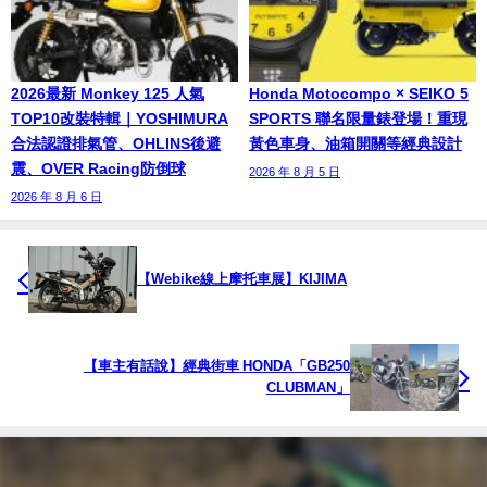
2026最新 Monkey 125 人氣
Honda Motocompo × SEIKO 5
TOP10改裝特輯｜YOSHIMURA
SPORTS 聯名限量錶登場！重現
合法認證排氣管、OHLINS後避
黃色車身、油箱開關等經典設計
震、OVER Racing防倒球
2026 年 8 月 5 日
2026 年 8 月 6 日
【Webike線上摩托車展】KIJIMA
【車主有話說】經典街車 HONDA「GB250
CLUBMAN」