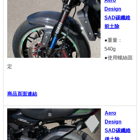
Design
SAD碳纖維
前土除
●重量：
540g
●使用螺絲固
定
商品頁面連結
Aero
Design
SAD碳纖維
後土除