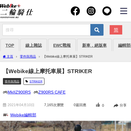
简
TOP
線上雜誌
EWC戰報
新車．絕版車
編輯部
主頁
零件與用品
【Webike線上摩托車展】STRIKER
【Webike線上摩托車展】STRIKER
零件與用品
STRIKER
MkIIZ900RS
Z900RS CAFE
2021年04月10日
7,165
次瀏覽
0篇回應
分享
0
Webike編輯部