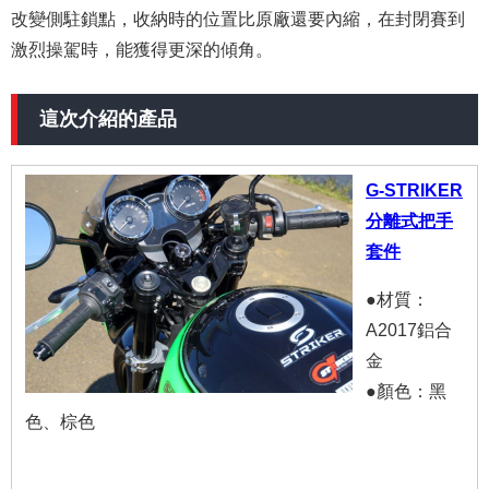
改變側駐鎖點，收納時的位置比原廠還要內縮，在封閉賽到
激烈操駕時，能獲得更深的傾角。
這次介紹的產品
G-STRIKER
分離式把手
套件
●材質：
A2017鋁合
金
●顏色：黑
色、棕色