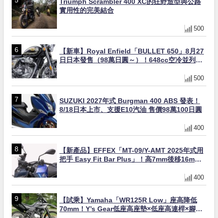
Triumph Scrambler 400 XC的狂野造型與公路
實用性的完美結合
500
【新車】Royal Enfield「BULLET 650」8月27
日日本發售（98萬日圓～）！648cc空冷並列雙
缸×虎眼指示燈×砲筒黑/戰艦藍兩色
500
SUZUKI 2027年式 Burgman 400 ABS 發表！
8/18日本上市、支援E10汽油 售價98萬100日圓
400
【新產品】EFFEX「MT-09/Y-AMT 2025年式用
把手 Easy Fit Bar Plus」！高7mm後移16mm
直上×三色×免換線組
400
【試乘】Yamaha「WR125R Low」座高降低
70mm！Y’s Gear低座高座墊×低座高連桿×腳踏
著地感大幅改善，越野初學者推薦