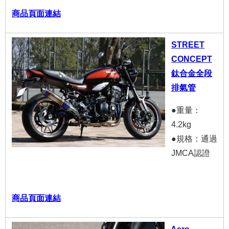
商品頁面連結
STREET
CONCEPT
鈦合金全段
排氣管
●重量：
4.2kg
●規格：通過
JMCA認證
商品頁面連結
Aero