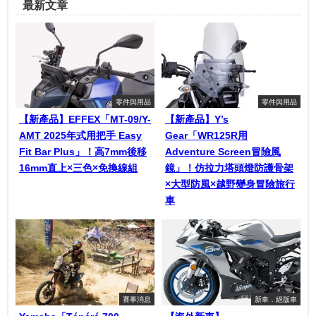
最新文章
零件與用品
零件與用品
【新產品】EFFEX「MT-09/Y-
【新產品】Y’s
AMT 2025年式用把手 Easy
Gear「WR125R用
Fit Bar Plus」！高7mm後移
Adventure Screen冒險風
16mm直上×三色×免換線組
鏡」！仿拉力塔頭燈防護骨架
×大型防風×越野變身冒險旅行
車
賽事消息
新車．絕版車