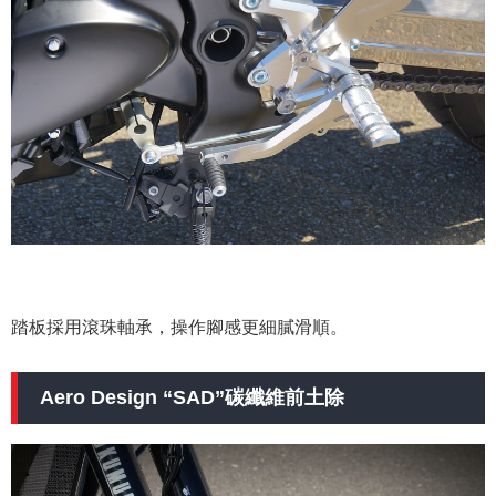
踏板採用滾珠軸承，操作腳感更細膩滑順。
Aero Design “SAD”碳纖維前土除