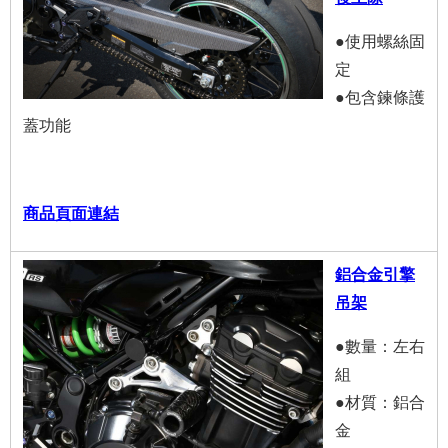
●使用螺絲固
定
●包含鍊條護
蓋功能
商品頁面連結
鋁合金引擎
吊架
●數量：左右
組
●材質：鋁合
金