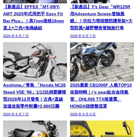
【新產品】EFFEX「MT-09/Y-
【新產品】Y’s Gear「WR125R
AMT 2025年式用把手 Easy Fit
用Adventure Screen冒險風
Bar Plus」！高7mm後移16mm
鏡」！仿拉力塔頭燈防護骨架×大
直上×三色×免換線組
型防風×越野變身冒險旅行車
2026 年 8 月 7 日
2026 年 8 月 7 日
Aoshima／青島 「Honda NC26
2026最新 CB1000F 人氣TOP10
Steed VSE ’96」1/12比例塑膠模
改裝特輯｜r’s gear鈦合金排氣
型2026年12月發售！古典×直線
管、OHLINS TTX後避震、
加速改裝零件附屬×3,960日圓
HONDA頭燈整流罩
2026 年 8 月 7 日
2026 年 8 月 6 日