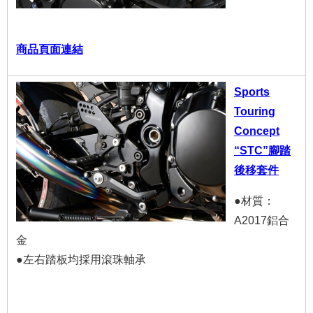
商品頁面連結
Sports
Touring
Concept
“STC”腳踏
後移套件
●材質：
A2017鋁合
金
●左右踏板均採用滾珠軸承