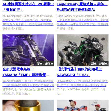
AG車隊需要支持以在EWC賽事中
EagleTwenty 鷹速貳拾 – 夠帥、
「奮起前行」
夠細節的速可達傳動部品
AG Racing車隊在本月初的Spa 8小時摩托
EagleTwenty 鷹速貳拾 品牌介紹 近年來推
賽中完成了幾乎不可能的任務，成功重返
出的車款在傳動設計上都相當優異，因此要
FIM世界耐力盃賽場。但這支法國車隊需要
如何給每一位車主更紮實的加速、更廣的使
更多支持才能完...
用速域，還要...
新車．絕版車
新車．絕版車
全新玩樂電車亮相！
【試乘報告】稱頭的街頭霸主
YAMAHA「EMF」建議售價
KAWASAKI「Z H2」
102,800起
還記得台灣山葉 1 月 10 日在信義香堤廣場
【KAWASAKI Z H2】細節＆試乘報告 從去
上放置的神秘黑盒嗎？只能摸不能看讓大家
年（2019）東京摩托車展公開以來已經過
摸不著頭緒。而今天就在台北松菸為大家揭
了半年。KAWASAKI在今年（2020）4月
曉謎底啦！這款名為...
4...