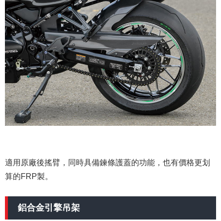
適用原廠後搖臂，同時具備鍊條護蓋的功能，也有價格更划
算的FRP製。
鋁合金引擎吊架