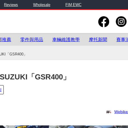
Reviews
Wholesale
FIM EWC
部推薦
零件與用品
車輛維護教學
摩托新聞
賽事
I「GSR400」
ZUKI「GSR400」
I
Webi