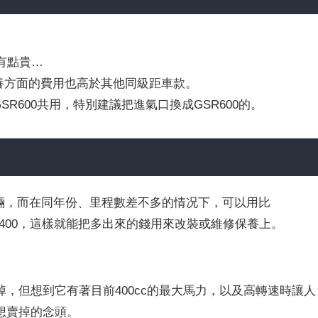
輪有點貴…
養方面的費用也高於其他同級距車款。
R600共用，特別建議把進氣口換成GSR600的。
較的車輛，而在同年份、里程數差不多的情况下，可以用比
SR400，這樣就能把多出來的錢用來改裝或維修保養上。
，但想到它有著目前400cc的最大馬力，以及高轉速時讓人
想賣掉的念頭。