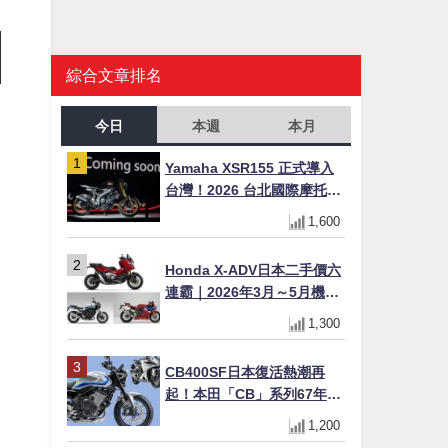
綜合文章排名
今日
本週
本月
Yamaha XSR155 正式導入
台灣！2026 台北國際摩托車
展亮相，70 週年紀念版
1,600
YZF-R 系列限量追加販售
Honda X-ADV日本二手價六
連霸｜2026年3月～5月機車
轉售排行榜 CBR1000RR-R
1,300
FIREBLADE SP首度躋身前
十
CB400SF日本復活熱潮再
起！本田「CB」系列67年傳
奇解密 與CBR差異一次搞懂
1,200