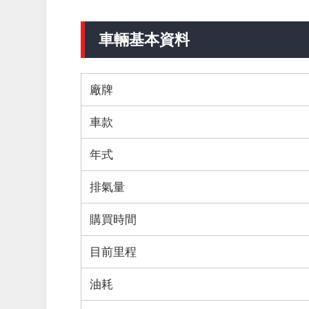
車輛基本資料
廠牌
車款
年式
排氣量
購買時間
目前里程
油耗