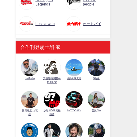
Heritage &
custom-
Legends
people
bestcarweb
オートバイ
合作刊登騎士/作家
LeeBerlin
安筌運轉 阿筌の
展的分享天地
G先生
機車日常
第四維度-火花
小魚-97MR究極
MOTODAILY
艾兒Elle
羅
山道