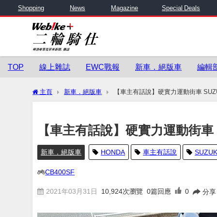
Shopping
News
Magazine
Special Deals
TOP
線上雜誌
EWC戰報
新車．絕版車
編輯
主頁
新車．絕版車
【車主有話說】硬實力運動街車 SUZUK
【車主有話說】硬實力運動街車 SU
新車．絕版車
HONDA
車主有話說
SUZUK
CB400SF
2021年03月31日
10,924
次瀏覽
0篇回應
0
分享