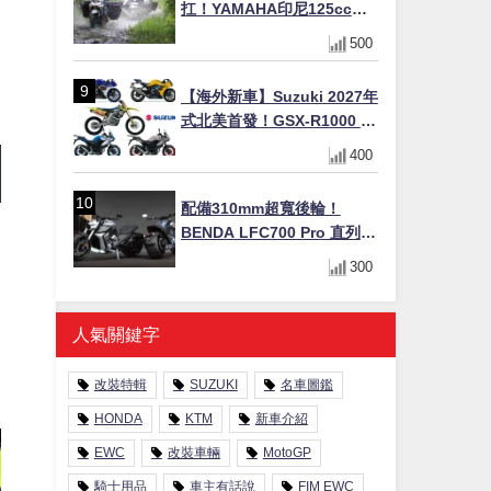
扛！YAMAHA印尼125cc速
克達Gear Ultima 2740公里
500
耐操實測
【海外新車】Suzuki 2027年
式北美首發！GSX-R1000 40
週年紀念×SV-7GX新款跨界
400
車×RM-Z450 Ken Roczen
冠軍套件
配備310mm超寬後輪！
BENDA LFC700 Pro 直列四
缸巡航車挑戰歐洲市場
300
人氣關鍵字
改裝特輯
SUZUKI
名車圖鑑
HONDA
KTM
新車介紹
EWC
改裝車輛
MotoGP
騎士用品
車主有話說
FIM EWC