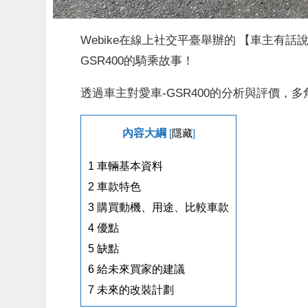
Webike在線上社交平臺舉辦的 【車主有
GSR400的騎乘故事！
透過車主對愛車-GSR400的分析與評價，多
內容大綱
[
隱藏
]
1
車輛基本資料
2
車款特色
3
購買動機、用途、比較車款
4
優點
5
缺點
6
給未來買家的建議
7
未來的改裝計劃