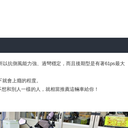
0，所以抗側風能力強、過彎穩定，而且後期型是有著61ps最大
驗一下就會上癮的程度。
不想和別人一樣的人，就相當推薦這輛車給你！