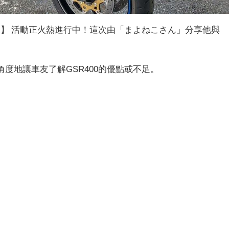
話說】 活動正火熱進行中！這次由「まよねこさん」分享他與
角度地讓車友了解GSR400的優點或不足。