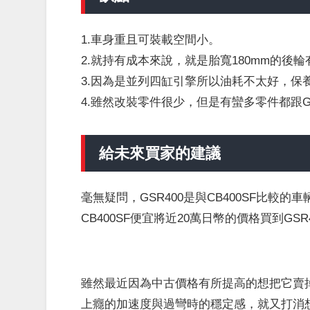
1.車身重且可裝載空間小。
2.就持有成本來說，就是胎寬180mm的後
3.因為是並列四缸引擎所以油耗不太好，保
4.雖然改裝零件很少，但是有蠻多零件都跟GS
給未來買家的建議
毫無疑問，GSR400是與CB400SF比
CB400SF便宜將近20萬日幣的價格買到G
雖然最近因為中古價格有所提高的想把它賣掉
上癮的加速度與過彎時的穩定感，就又打消