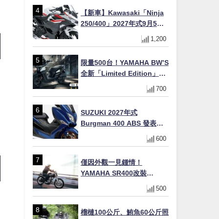
【新車】Kawasaki「Ninja
250/400」2027年式9月5日
日本發售！新塗裝登場×價格
1,200
不變×輔助滑動式離合器
×LED頭燈標配
限量500台！YAMAHA BW’S
全新「Limited Edition」都
市探索限定色 GOOPiMADE
700
聯名包同步登場
SUZUKI 2027年式
Burgman 400 ABS 發表！
8/18日本上市、支援E10汽油
600
售價98萬100日圓
僅因外觀一見鍾情！
YAMAHA SR400改裝
Tracker風格｜ 女車主的機車
500
人生蛻變記
榴槤100公斤、鮪魚60公斤照