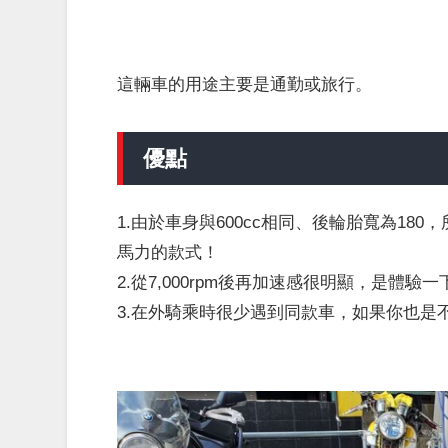
這輛車的用途主要是通勤或旅行。
優點
1.由於車身與600cc相同、後輪胎寬為18
馬力的款式！
2.從7,000rpm後再加速感很明顯，是體
3.在外騎乘時很少遇到同款車，如果你也是