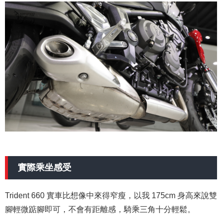
實際乘坐感受
Trident 660 實車比想像中來得窄瘦，以我 175cm 身高來說雙
腳輕微踮腳即可，不會有距離感，騎乘三角十分輕鬆。