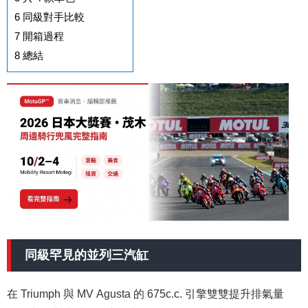
6
同級對手比較
7
開箱過程
8
總結
同級罕見的並列三汽缸
在 Triumph 與 MV Agusta 的 675c.c. 引擎雙雙提升排氣量