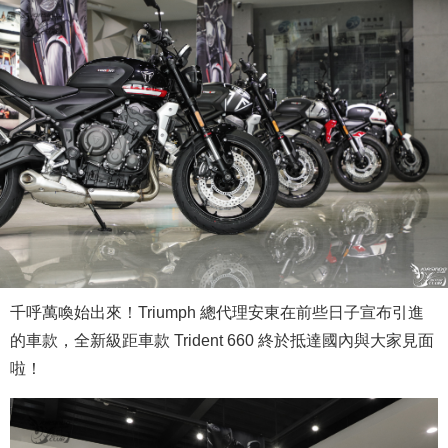
千呼萬喚始出來！Triumph 總代理安東在前些日子宣布引進
的車款，全新級距車款 Trident 660 終於抵達國內與大家見面
啦！