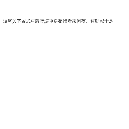
短尾與下置式車牌架讓車身整體看來俐落、運動感十足。