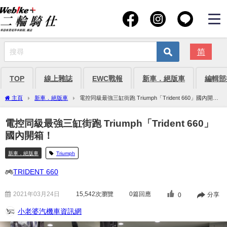
简
TOP
線上雜誌
EWC戰報
新車．絕版車
編輯部
主頁
新車．絕版車
電控同級最強三缸街跑 Triumph「Trident 660」國內開
箱！
電控同級最強三缸街跑 Triumph「Trident 660」
國內開箱！
新車．絕版車
Triumph
TRIDENT 660
2021年03月24日
15,542
次瀏覽
0篇回應
分享
0
小老婆汽機車資訊網