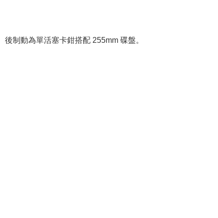
後制動為單活塞卡鉗搭配 255mm 碟盤。