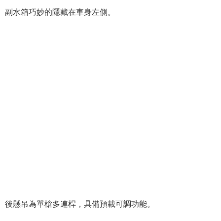
副水箱巧妙的隱藏在車身左側。
後懸吊為單槍多連桿，具備預載可調功能。