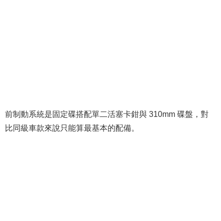
前制動系統是固定碟搭配單二活塞卡鉗與 310mm 碟盤，對
比同級車款來說只能算最基本的配備。