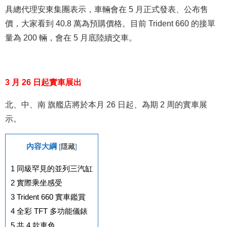
具總代理安東集團表示，車輛會在 5 月正式發表、公布售
價，大家看到 40.8 萬為預購價格。目前 Trident 660 的接單
量為 200 輛，會在 5 月底陸續交車。
3 月 26 日起實車展出
北、中、南 旗艦店將於本月 26 日起、為期 2 周的實車展
示。
內容大綱
[
隱藏
]
1
同級罕見的並列三汽缸
2
實際乘坐感受
3
Trident 660 實車鑑賞
4
全彩 TFT 多功能儀錶
5
共 4 款車色