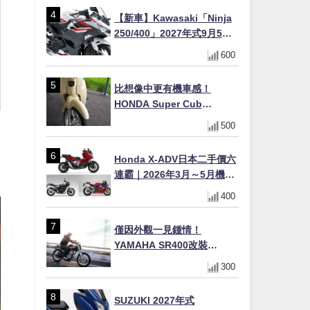
【新車】Kawasaki「Ninja
250/400」2027年式9月5日
日本發售！新塗裝登場×價格
600
不變×輔助滑動式離合器
×LED頭燈標配
比想像中更有機車感！
HONDA Super Cub
110【Webike愛車精選】
500
Honda X-ADV日本二手價六
連霸｜2026年3月～5月機車
轉售排行榜 CBR1000RR-R
400
FIREBLADE SP首度躋身前
十
僅因外觀一見鍾情！
YAMAHA SR400改裝
Tracker風格｜ 女車主的機車
300
人生蛻變記
SUZUKI 2027年式