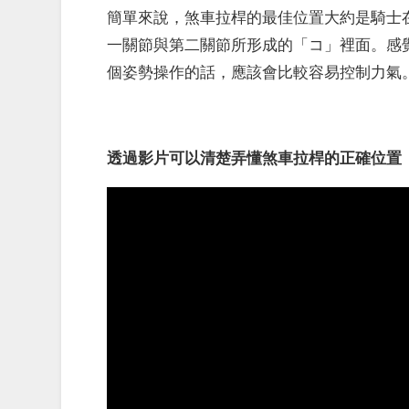
簡單來說，煞車拉桿的最佳位置大約是騎士
一關節與第二關節所形成的「コ」裡面。感
個姿勢操作的話，應該會比較容易控制力氣
透過影片可以清楚弄懂煞車拉桿的正確位置