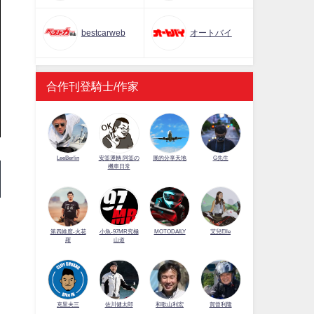
bestcarweb
オートバイ
合作刊登騎士/作家
LeeBerlin
安筌運轉 阿筌の
展的分享天地
G先生
機車日常
第四維度-火花
小魚-97MR究極
MOTODAILY
艾兒Elle
羅
山道
佐川健太郎
克里夫三
和歌山利宏
賀曾利隆