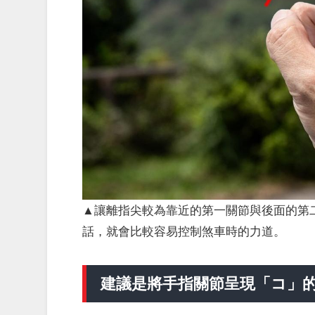
▲讓離指尖較為靠近的第一關節與後面的第
話，就會比較容易控制煞車時的力道。
建議是將手指關節呈現「コ」