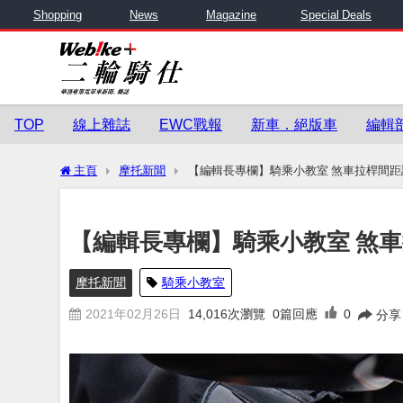
Shopping
News
Magazine
Special Deals
TOP
線上雜誌
EWC戰報
新車．絕版車
編輯
主頁
摩托新聞
【編輯長專欄】騎乘小教室 煞車拉桿間距
【編輯長專欄】騎乘小教室 煞
摩托新聞
騎乘小教室
2021年02月26日
14,016
次瀏覽
0篇回應
0
分享