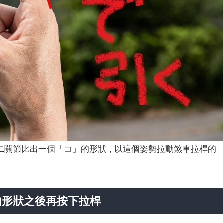
二關節比出一個「コ」的形狀，以這個姿勢拉動煞車拉桿的
的形狀之後再按下拉桿