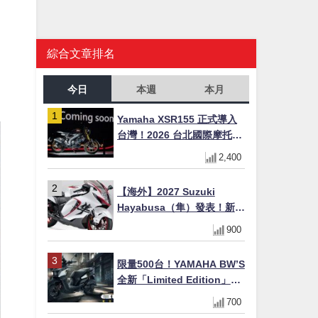
綜合文章排名
今日
本週
本月
Yamaha XSR155 正式導入
台灣！2026 台北國際摩托車
展亮相，70 週年紀念版
2,400
YZF-R 系列限量追加販售
【海外】2027 Suzuki
Hayabusa（隼）發表！新增
Special Edition 特仕版，全
900
新珍珠白塗裝與專屬配備登
場
限量500台！YAMAHA BW’S
全新「Limited Edition」都
市探索限定色 GOOPiMADE
700
聯名包同步登場