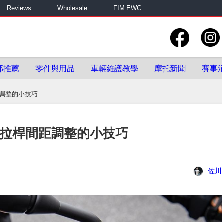
Reviews
Wholesale
FIM EWC
部推薦
零件與用品
車輛維護教學
摩托新聞
賽事
調整的小技巧
車拉桿間距調整的小技巧
佐川