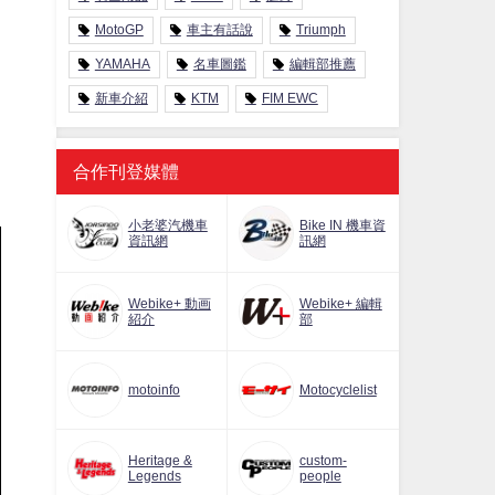
MotoGP
車主有話說
Triumph
YAMAHA
名車圖鑑
編輯部推薦
新車介紹
KTM
FIM EWC
合作刊登媒體
小老婆汽機車
Bike IN 機車資
資訊網
訊網
Webike+ 動画
Webike+ 編輯
紹介
部
motoinfo
Motocyclelist
Heritage &
custom-
Legends
people