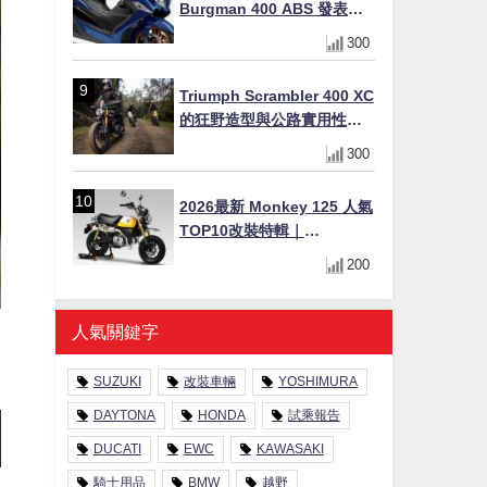
Burgman 400 ABS 發表！
8/18日本上市、支援E10汽油
300
售價98萬100日圓
Triumph Scrambler 400 XC
的狂野造型與公路實用性的
完美結合
300
2026最新 Monkey 125 人氣
TOP10改裝特輯｜
YOSHIMURA合法認證排氣
200
管、OHLINS後避震、OVER
Racing防倒球
人氣關鍵字
SUZUKI
改裝車輛
YOSHIMURA
DAYTONA
HONDA
試乘報告
DUCATI
EWC
KAWASAKI
騎士用品
BMW
越野