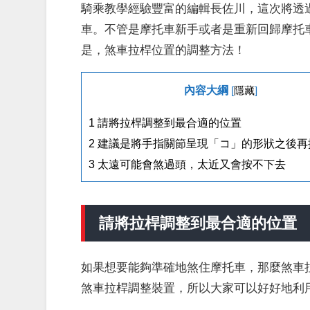
騎乘教學經驗豐富的編輯長佐川，這次將透
車。不管是摩托車新手或者是重新回歸摩托
是，煞車拉桿位置的調整方法！
內容大綱
[
隱藏
]
1
請將拉桿調整到最合適的位置
2
建議是將手指關節呈現「コ」的形狀之後再
3
太遠可能會煞過頭，太近又會按不下去
請將拉桿調整到最合適的位置
如果想要能夠準確地煞住摩托車，那麼煞車
煞車拉桿調整裝置，所以大家可以好好地利